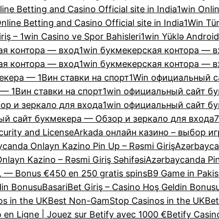
ine Betting and Casino Official site in India
1win Onlin
nline Betting and Casino Official site in India
1Win Tür
riş – 1win Casino ve Spor Bahisleri
1win Yüklə Android
ая контора — вход
1win букмекерская контора — в
ая контора — вход
1win букмекерская контора — в
кера — 1Вин ставки на спорт
1Win официальный с
— 1Вин ставки на спорт
1win официальный сайт бу
ор и зеркало для входа
1win официальный сайт бу
ый сайт букмекера — Обзор и зеркало для входа
7
ecurity and License
Arkada онлайн казино – выбор и
canda Onlayn Kazino Pin Up – Rəsmi Giriş
Azərbaycan
layn Kazino – Rəsmi Giriş Səhifəsi
Azərbaycanda Pin 
 — Bonus €450 en 250 gratis spins
B9 Game in Pakis
din Bonusu
BasariBet Giriş – Casino Hoş Geldin Bonus
s in the UK
Best Non-GamStop Casinos in the UK
Bet
o en Ligne | Jouez sur Betify avec 1000 €
Betify Casin