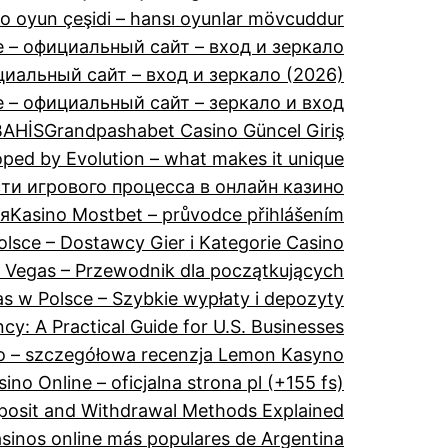
o oyun çeşidi – hansı oyunlar mövcuddur
e – официальный сайт – вход и зеркало
циальный сайт – вход и зеркало (2026)
e – официальный сайт – зеркало и вход
BAHİS
Grandpashabet Casino Güncel Giriş
oped by Evolution – what makes it unique
ти игрового процесса в онлайн казино
ия
Kasino Mostbet – průvodce přihlášením
sce – Dostawcy Gier i Kategorie Casino
n Vegas – Przewodnik dla początkujących
s w Polsce – Szybkie wypłaty i depozyty
y: A Practical Guide for U.S. Businesses
 – szczegółowa recenzja Lemon Kasyno
no Online – oficjalna strona pl (+155 fs)
posit and Withdrawal Methods Explained
sinos online más populares de Argentina