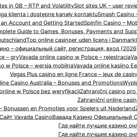
ites in GB – RTP and Volatility
Slot sites UK – user re
uga klienta i dostępne kanały kontaktu
Smash Casino –
g an Account and Getting Started
Spinfin Casino – Mo
omplete Guide to Games, Bonuses, Payments and Sup
eutschland
Top online casinoer uden licens i Danmark
ино – официальный сайт, регистрация, вход (2026
ce – gry
Vavada online casino w Polsce – rejestracja
Va
no w Polsce – wersja mobilna
Vavada online kasiino Ees
Vegas Plus casino en ligne France – jeux de casin
line Casino Australia – Bonuses and Promotions
Wypła
nline w Polsce bez weryfikacji
Zahraniční casino pro
Zahraniční online casi
– Bonussen en Promoties voor Spelers uit Nederland
Сайт Vavada Casino
Вавада Казино Официальный Са
Где найти лучшие казино он
Где найти лучшие казино он