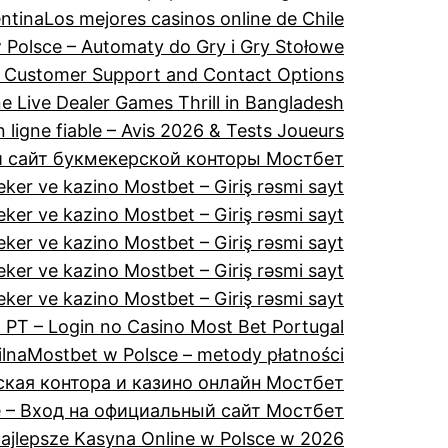
entina
Los mejores casinos online de Chile
 Polsce – Automaty do Gry i Gry Stołowe
– Customer Support and Contact Options
 Live Dealer Games Thrill in Bangladesh
n ligne fiable – Avis 2026 & Tests Joueurs
й сайт букмекерской конторы Мостбет
er ve kazino Mostbet – Giriş rəsmi sayt
er ve kazino Mostbet – Giriş rəsmi sayt
er ve kazino Mostbet – Giriş rəsmi sayt
er ve kazino Mostbet – Giriş rəsmi sayt
er ve kazino Mostbet – Giriş rəsmi sayt
 PT – Login no Casino Most Bet Portugal
ilna
Mostbet w Polsce – metody płatności
ская контора и казино онлайн Мостбет
е – Вход на официальный сайт Мостбет
ajlepsze Kasyna Online w Polsce w 2026