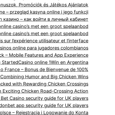
nuszok, Promóciók és Játékos Ajánlatok
ne – przegląd kasyna online i jego funkcji
n казино – как войти в личный кабинет
online casino’s met een groot spelaanbod
online casino’s met een groot spelaanbod
sur l’expérience utilisateur et l’interface
asinos online para jugadores colombianos
ck – Mobile Features and App Experience
 Started
Casino online 1Win en Argentina
no France – Bonus de Bienvenue de 100%
t Combining Humor and Big Chicken Wins
Packed with Rewarding Chicken Crossings
h Exciting Chicken Road-Crossing Action
Bet Casino security guide for UK players
donbet app security guide for UK players
olsce – Rejestracja i Logowanie do Konta