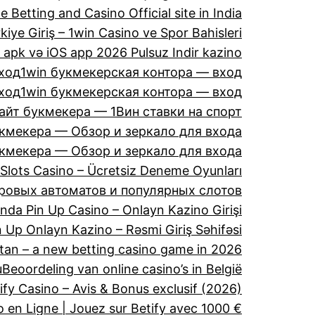
e Betting and Casino Official site in India
kiye Giriş – 1win Casino ve Spor Bahisleri
 apk və iOS app 2026 Pulsuz Indir kazino
ход
1win букмекерская контора — вход
ход
1win букмекерская контора — вход
айт букмекера — 1Вин ставки на спорт
кмекера — Обзор и зеркало для входа
кмекера — Обзор и зеркало для входа
Slots Casino – Ücretsiz Deneme Oyunları
гровых автоматов и популярных слотов
da Pin Up Casino – Onlayn Kazino Girişi
Up Onlayn Kazino – Rəsmi Giriş Səhifəsi
tan – a new betting casino game in 2026
u
Beoordeling van online casino’s in België
ify Casino – Avis & Bonus exclusif (2026)
o en Ligne | Jouez sur Betify avec 1000 €