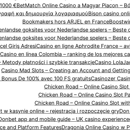
 1000 €
BetMatch Online Casino a Magyar Piacon – Bó
εγγραφή και δημιουργία λογαριασμού
Bison casino onli
Bookmakers hors ARJEL en France
Boostwi
enlandse goksites voor Nederlandse spelers – Beste 
enlandse goksites voor Nederlandse spelers – Beste 
el Giriş Adresi
Casino en ligne Aphrodite France – avis 
Casino en línea Colombia – ranking de los mejores c
 Metody płatności i szybkie transakcje
Casino LolaJa
Casino Mad Slots – Creating an Account and Getting
| Bonus De 100% avec 100 FS gratuits
Casinozer Casi
Chicken Road – Online Casino Slo
Chicken Road – Online Casino Slot 
Chicken Road – Online Casino Slot wit
 w kasynie online – rejestracja i rozpoczęcie gry
Don 
Donbet app and mobile guide – UK casino experience
nce and Platform Features
Dragonia Online Casino w P