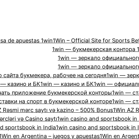
asa de apuestas 1win
1Win – Official Site for Sports 
1win — букмекерская контора 
1win — зеркало официального
1win — зеркало официального
 сайта букмекера, рабочее на сегодня
1win — зер
 — казино и БК
1win — казино и БК
1win — официал
чать приложение букмекерской конторы
1win — ст
ставки на спорт в букмекерской конторе
1win — ст
 Rəsmi mərc saytı və kazino – 500% Bonus
1Win AZ R
rcləri və Casino saytı
1win casino and sportsbook in 
d sportsbook in India
1win casino and sportsbook in 
1Win en Argentina – juegos y apuestas
1Win en Argent