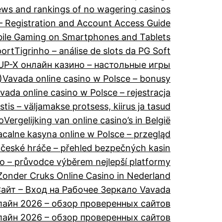
views and rankings of no wagering casinos
 Registration and Account Access Guide
bile Gaming on Smartphones and Tablets
port
Tigrinho – análise de slots da PG Soft
UP-X онлайн казино – настольные игры
)
Vavada online casino w Polsce – bonusy
vada online casino w Polsce – rejestracja
tis – väljamakse protsess, kiirus ja tasud
o
Vergelijking van online casino’s in België
calne kasyna online w Polsce – przegląd
 české hráče – přehled bezpečných kasin
no – průvodce výběrem nejlepší platformy
Zonder Cruks Online Casino in Nederland
йт – Вход на Рабочее Зеркало Vavada
лайн 2026 – обзор проверенных сайтов
лайн 2026 – обзор проверенных сайтов