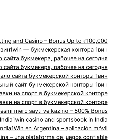
Betting and Casino – Bonus Up to ₹100,000
1вин
1win — букмекерская контора 1вин
 сайта букмекера, рабочее на сегодня
 сайта букмекера, рабочее на сегодня
кало сайта букмекерской конторы 1вин
ьный сайт букмекерской конторы 1вин
авки на спорт в букмекерской конторе
авки на спорт в букмекерской конторе
əsmi mərc saytı və kazino – 500% Bonus
India
1win casino and sportsbook in India
India
1Win en Argentina – aplicación móvil
ina – una plataforma de juegos confiable