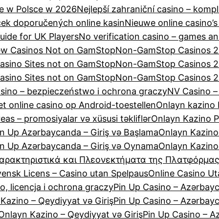
ne w Polsce w 2026
Nejlepší zahraniční casino – komp
íček doporučených online kasin
Nieuwe online casino’s 
uide for UK Players
No verification casino – games and
ew Casinos Not on GamStop
Non-GamStop Casinos 20
sino Sites not on GamStop
Non-GamStop Casinos 20
sino Sites not on GamStop
Non-GamStop Casinos 20
sino – bezpieczeństwo i ochrona graczy
NV Casino – 
t online casino op Android-toestellen
Onlayn kazino B
as – promosiyalar və xüsusi təkliflər
Onlayn Kazino P
n Up Azərbaycanda – Giriş və Başlama
Onlayn Kazino
in Up Azərbaycanda – Giriş və Oynama
Onlayn Kazino
 Χαρακτηριστικά και Πλεονεκτήματα της Πλατφόρμα
vensk Licens – Casino utan Spelpaus
Online Casino Ut
, licencja i ochrona graczy
Pin Up Casino – Azərbayc
Kazino – Qeydiyyat və Giriş
Pin Up Casino – Azərbayc
nlayn Kazino – Qeydiyyat və Giriş
Pin Up Casino – A