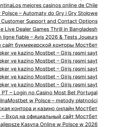
entina
Los mejores casinos online de Chile
 Polsce – Automaty do Gry i Gry Stołowe
– Customer Support and Contact Options
 Live Dealer Games Thrill in Bangladesh
n ligne fiable – Avis 2026 & Tests Joueurs
й сайт букмекерской конторы Мостбет
er ve kazino Mostbet – Giriş rəsmi sayt
er ve kazino Mostbet – Giriş rəsmi sayt
er ve kazino Mostbet – Giriş rəsmi sayt
er ve kazino Mostbet – Giriş rəsmi sayt
er ve kazino Mostbet – Giriş rəsmi sayt
 PT – Login no Casino Most Bet Portugal
ilna
Mostbet w Polsce – metody płatności
ская контора и казино онлайн Мостбет
е – Вход на официальный сайт Мостбет
ajlepsze Kasyna Online w Polsce w 2026