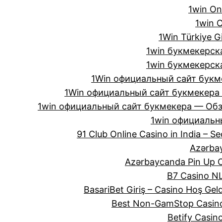
1win Onl
1win O
1Win Türkiye Gi
1win букмекерск
1win букмекерск
1Win официальный сайт букме
1Win официальный сайт букмекера 
1win официальный сайт букмекера — Обз
1win официальн
91 Club Online Casino in India – S
Azərbay
Azərbaycanda Pin Up On
B7 Casino NL
BasariBet Giriş – Casino Hoş Gel
Best Non-GamStop Casino
Betify Casin