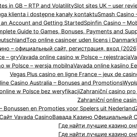
ites in GB – RTP and Volatility
Slot sites UK – user re
uga klienta i dostępne kanały kontaktu
Smash Casino –
g an Account and Getting Started
Spinfin Casino – Mo
omplete Guide to Games, Bonuses, Payments and Sup
eutschland
Top online casinoer uden licens i Danmark
ино – официальный сайт, регистрация, вход (2026
ce – gry
Vavada online casino w Polsce – rejestracja
Va
no w Polsce – wersja mobilna
Vavada online kasiino Ees
Vegas Plus casino en ligne France – jeux de casin
line Casino Australia – Bonuses and Promotions
Wypła
nline w Polsce bez weryfikacji
Zahraniční casino pro
Zahraniční online casi
– Bonussen en Promoties voor Spelers uit Nederland
Сайт Vavada Casino
Вавада Казино Официальный Са
Где найти лучшие казино он
Где найти лучшие казино он