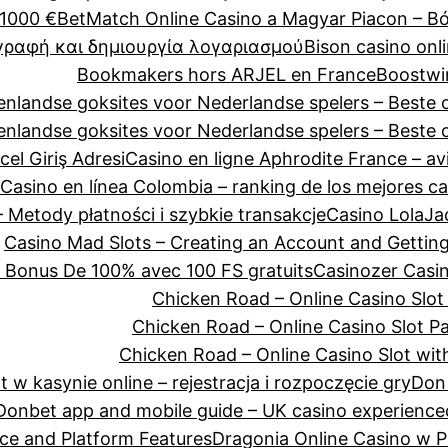
 1000 €
BetMatch Online Casino a Magyar Piacon – Bó
εγγραφή και δημιουργία λογαριασμού
Bison casino onli
Bookmakers hors ARJEL en France
Boostwi
enlandse goksites voor Nederlandse spelers – Beste 
enlandse goksites voor Nederlandse spelers – Beste 
el Giriş Adresi
Casino en ligne Aphrodite France – avis 
Casino en línea Colombia – ranking de los mejores c
 Metody płatności i szybkie transakcje
Casino LolaJa
Casino Mad Slots – Creating an Account and Getting
| Bonus De 100% avec 100 FS gratuits
Casinozer Casi
Chicken Road – Online Casino Slo
Chicken Road – Online Casino Slot 
Chicken Road – Online Casino Slot wit
 w kasynie online – rejestracja i rozpoczęcie gry
Don 
Donbet app and mobile guide – UK casino experience
nce and Platform Features
Dragonia Online Casino w P