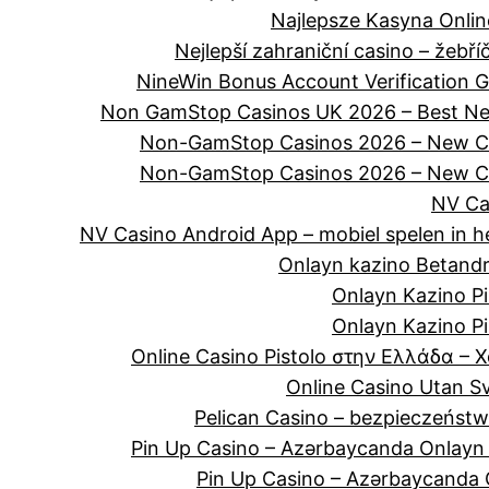
Najlepsze Kasyna Onli
Nejlepší zahraniční casino – žebř
NineWin Bonus Account Verification G
Non GamStop Casinos UK 2026 – Best N
Non-GamStop Casinos 2026 – New Ca
Non-GamStop Casinos 2026 – New Ca
NV Ca
NV Casino Android App – mobiel spelen in he
Onlayn kazino Betandre
Onlayn Kazino Pi
Onlayn Kazino P
Online Casino Pistolo στην Ελλάδα –
Online Casino Utan S
Pelican Casino – bezpieczeństwo
Pin Up Casino – Azərbaycanda Onlayn 
Pin Up Casino – Azərbaycanda O