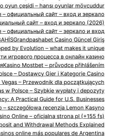
o oyun çeşidi – hansı oyunlar mövcuddur
e – официальный сайт – вход и зеркало
циальный сайт – вход и зеркало (2026)
e – официальный сайт – зеркало и вход
BAHİS
Grandpashabet Casino Güncel Giriş
oped by Evolution – what makes it unique
ти игрового процесса в онлайн казино
ия
Kasino Mostbet – průvodce přihlášením
sce – Dostawcy Gier i Kategorie Casino
n Vegas – Przewodnik dla początkujących
s w Polsce – Szybkie wypłaty i depozyty
y: A Practical Guide for U.S. Businesses
 – szczegółowa recenzja Lemon Kasyno
no Online – oficjalna strona pl (+155 fs)
posit and Withdrawal Methods Explained
sinos online más populares de Argentina