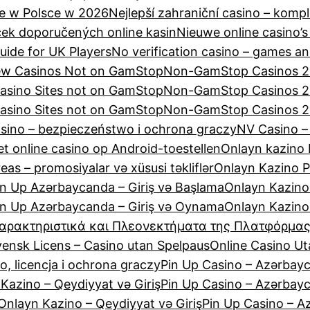
ne w Polsce w 2026
Nejlepší zahraniční casino – komp
íček doporučených online kasin
Nieuwe online casino’s 
uide for UK Players
No verification casino – games and
ew Casinos Not on GamStop
Non-GamStop Casinos 20
sino Sites not on GamStop
Non-GamStop Casinos 20
sino Sites not on GamStop
Non-GamStop Casinos 20
sino – bezpieczeństwo i ochrona graczy
NV Casino – 
t online casino op Android-toestellen
Onlayn kazino B
as – promosiyalar və xüsusi təkliflər
Onlayn Kazino P
n Up Azərbaycanda – Giriş və Başlama
Onlayn Kazino
in Up Azərbaycanda – Giriş və Oynama
Onlayn Kazino
 Χαρακτηριστικά και Πλεονεκτήματα της Πλατφόρμα
vensk Licens – Casino utan Spelpaus
Online Casino Ut
, licencja i ochrona graczy
Pin Up Casino – Azərbayc
Kazino – Qeydiyyat və Giriş
Pin Up Casino – Azərbayc
nlayn Kazino – Qeydiyyat və Giriş
Pin Up Casino – A