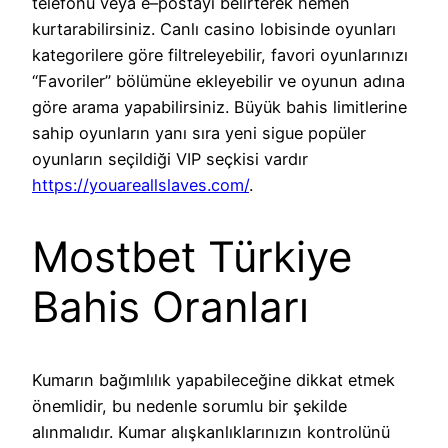
telefonu veya e–postayı belirterek hemen
kurtarabilirsiniz. Canlı casino lobisinde oyunları
kategorilere göre filtreleyebilir, favori oyunlarınızı
“Favoriler” bölümüne ekleyebilir ve oyunun adına
göre arama yapabilirsiniz. Büyük bahis limitlerine
sahip oyunların yanı sıra yeni sigue popüler
oyunların seçildiği VIP seçkisi vardır
https://youareallslaves.com/
.
Mostbet Türkiye
Bahis Oranları
Kumarın bağımlılık yapabileceğine dikkat etmek
önemlidir, bu nedenle sorumlu bir şekilde
alınmalıdır. Kumar alışkanlıklarınızın kontrolünü