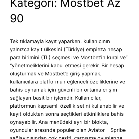
Kategori: Mostbet Az
90
Tek tıklamayla kayıt yaparken, kullanıcının
yalnızca kayıt ülkesini (Türkiye) empieza hesap
para birimini (TL) seçmesi ve Mostbet’in kural ve”
“yönetmeliklerini kabul etmesi gerekir. Bir hesap
oluşturmak ve Mostbet’e giriş yapmak,
kullanıcılara platformun eğlenceli özelliklerine ve
bahis oynamak için güvenli bir ortama erişim
sağlayan basit bir işlemdir. Kullanıcılar,
platformun kapsamlı özellik setini kullanabilir ve
kayıt olduktan sonra seçtikleri etkinliklere bahis
oynayabilir. Ana menüdeki ayrı bir blokta,
oyuncular arasında popüler olan Aviator – Spribe
sağlayıcısından çok çeşitli çarpışma oyunlarına