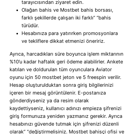
tarayıcısından ziyaret edin.
Olağan bahis ve Mostbet bahis borsası,
farklı şekillerde çalışan iki farklı” “bahis
türüdür.
Hesabınıza para yatırırken promosyonlara
ve tekliflere dikkat etmenizi öneririz.
Ayrıca, harcadıkları süre boyunca işlem miktarının
%10’u kadar haftalık geri ödeme alabilirler. Ankete
katılan ve doldurulan tüm oyunculara Aviator
oyunu için 50 mostbet jeton ve 5 freespin verilir.
Hesap oluşturulduktan sonra giriş bilgilerinizi
içeren bir mesaj görüntülenir. E-postanıza
gönderdiyseniz ya da resim olarak
kaydettiyseniz, kullanıcı adınızı empieza şifrenizi
giriş formunuza yeniden yazmanız gerekir. Ayrıca
hesabınızı güvende tutmak için şifrenizi düzenli
olarak” “değiştirmelisiniz. Mostbet bahisçi ofisi ve