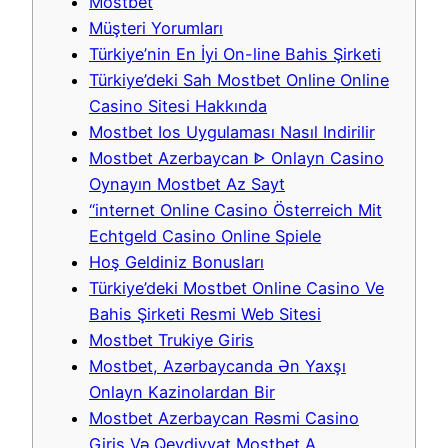
Mostbet
Müşteri Yorumları
Türkiye’nin En İyi On-line Bahis Şirketi
Türkiye’deki Sah Mostbet Online Online
Casino Sitesi Hakkında
Mostbet Ios Uygulaması Nasıl Indirilir
Mostbet Azerbaycan ᐈ Onlayn Casino
Oynayın Mostbet Az Sayt
“internet Online Casino Österreich Mit
Echtgeld Casino Online Spiele
Hoş Geldiniz Bonusları
Türkiye’deki Mostbet Online Casino Ve
Bahis Şirketi Resmi Web Sitesi
Mostbet Trukiye Giris
Mostbet, Azərbaycanda Ən Yaxşı
Onlayn Kazinolardan Bir
Mostbet Azerbaycan Rəsmi Casino
Giriş Və Qeydiyyat Mostbet A