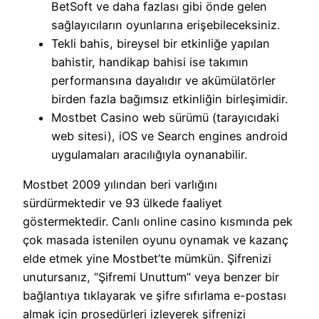
BetSoft ve daha fazlası gibi önde gelen
sağlayıcıların oyunlarına erişebileceksiniz.
Tekli bahis, bireysel bir etkinliğe yapılan
bahistir, handikap bahisi ise takımın
performansına dayalıdır ve akümülatörler
birden fazla bağımsız etkinliğin birleşimidir.
Mostbet Casino web sürümü (tarayıcıdaki
web sitesi), iOS ve Search engines android
uygulamaları aracılığıyla oynanabilir.
Mostbet 2009 yılından beri varlığını
sürdürmektedir ve 93 ülkede faaliyet
göstermektedir. Canlı online casino kısmında pek
çok masada istenilen oyunu oynamak ve kazanç
elde etmek yine Mostbet’te mümkün. Şifrenizi
unutursanız, “Şifremi Unuttum” veya benzer bir
bağlantıya tıklayarak ve şifre sıfırlama e-postası
almak için prosedürleri izleyerek şifrenizi