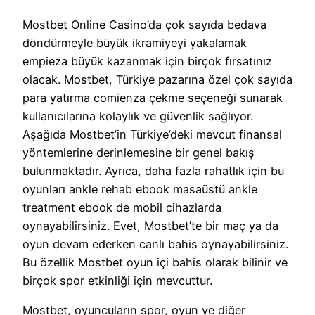
Mostbet Online Casino’da çok sayıda bedava
döndürmeyle büyük ikramiyeyi yakalamak
empieza büyük kazanmak için birçok fırsatınız
olacak. Mostbet, Türkiye pazarına özel çok sayıda
para yatırma comienza çekme seçeneği sunarak
kullanıcılarına kolaylık ve güvenlik sağlıyor.
Aşağıda Mostbet’in Türkiye’deki mevcut finansal
yöntemlerine derinlemesine bir genel bakış
bulunmaktadır. Ayrıca, daha fazla rahatlık için bu
oyunları ankle rehab ebook masaüstü ankle
treatment ebook de mobil cihazlarda
oynayabilirsiniz. Evet, Mostbet’te bir maç ya da
oyun devam ederken canlı bahis oynayabilirsiniz.
Bu özellik Mostbet oyun içi bahis olarak bilinir ve
birçok spor etkinliği için mevcuttur.
Mostbet, oyuncuların spor, oyun ve diğer