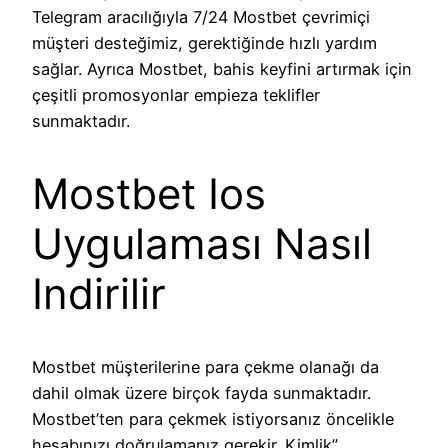
Telegram aracılığıyla 7/24 Mostbet çevrimiçi
müşteri desteğimiz, gerektiğinde hızlı yardım
sağlar. Ayrıca Mostbet, bahis keyfini artırmak için
çeşitli promosyonlar empieza teklifler
sunmaktadır.
Mostbet Ios
Uygulaması Nasıl
Indirilir
Mostbet müşterilerine para çekme olanağı da
dahil olmak üzere birçok fayda sunmaktadır.
Mostbet’ten para çekmek istiyorsanız öncelikle
hesabınızı doğrulamanız gerekir. Kimlik”