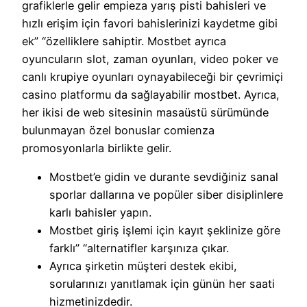
grafiklerle gelir empieza yarış pisti bahisleri ve
hızlı erişim için favori bahislerinizi kaydetme gibi
ek” “özelliklere sahiptir. Mostbet ayrıca
oyuncuların slot, zaman oyunları, video poker ve
canlı krupiye oyunları oynayabileceği bir çevrimiçi
casino platformu da sağlayabilir mostbet. Ayrıca,
her ikisi de web sitesinin masaüstü sürümünde
bulunmayan özel bonuslar comienza
promosyonlarla birlikte gelir.
Mostbet’e gidin ve durante sevdiğiniz sanal
sporlar dallarına ve popüler siber disiplinlere
karlı bahisler yapın.
Mostbet giriş işlemi için kayıt şeklinize göre
farklı” “alternatifler karşınıza çıkar.
Ayrıca şirketin müşteri destek ekibi,
sorularınızı yanıtlamak için günün her saati
hizmetinizdedir.