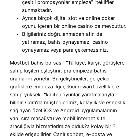
çeşitli promosyonlar empieza” “teklifler
sunmaktadır.
Ayrıca birçok dijital slot ve online poker
oyunu içeren bir online casino da mevcuttur.
Bilgileriniz doğrulanmadan afin de
yatıramaz, bahis oynayamaz, casino
oynayamaz veya para çekemezsiniz.
Mostbet bahis borsası” “Türkiye, karşıt görüşlere
sahip kişileri eşleştirir, pra empieza bahis
oranlarını yönetir. Bu geliştiriciler, gerçekçi
grafiklere empieza ilgi çekici reward özelliklere
sahip yüksek” “kaliteli oyunlar yaratmalarıyla
bilinir. Com’da müşterilerimiz, kolaylık ve esneklik
sağlayan özel iOS ve Android uygulamalarının
yanı sıra masaüstü ve mobil internet site
aracılığıyla hizmetlerimize olduk?a kolay bir ?
ekilde erişebilirler. Canlı sohbet, e-posta ve