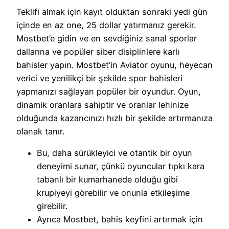
Teklifi almak için kayıt olduktan sonraki yedi gün
içinde en az one, 25 dollar yatırmanız gerekir.
Mostbet’e gidin ve en sevdiğiniz sanal sporlar
dallarına ve popüler siber disiplinlere karlı
bahisler yapın. Mostbet’in Aviator oyunu, heyecan
verici ve yenilikçi bir şekilde spor bahisleri
yapmanızı sağlayan popüler bir oyundur. Oyun,
dinamik oranlara sahiptir ve oranlar lehinize
olduğunda kazancınızı hızlı bir şekilde artırmanıza
olanak tanır.
Bu, daha sürükleyici ve otantik bir oyun
deneyimi sunar, çünkü oyuncular tıpkı kara
tabanlı bir kumarhanede olduğu gibi
krupiyeyi görebilir ve onunla etkileşime
girebilir.
Ayrıca Mostbet, bahis keyfini artırmak için