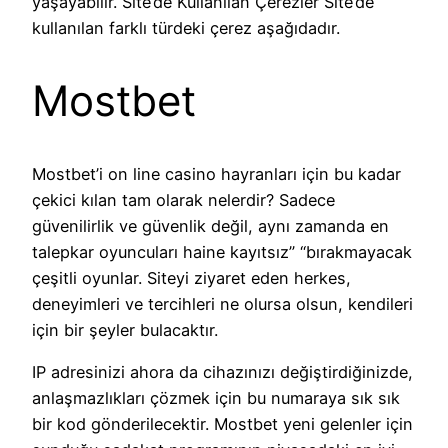
yaşayabilir. Site’de Kullanılan Çerezler Site’de
kullanılan farklı türdeki çerez aşağıdadır.
Mostbet
Mostbet’i on line casino hayranları için bu kadar
çekici kılan tam olarak nelerdir? Sadece
güvenilirlik ve güvenlik değil, aynı zamanda en
talepkar oyuncuları haine kayıtsız” “bırakmayacak
çeşitli oyunlar. Siteyi ziyaret eden herkes,
deneyimleri ve tercihleri ne olursa olsun, kendileri
için bir şeyler bulacaktır.
IP adresinizi ahora da cihazınızı değiştirdiğinizde,
anlaşmazlıkları çözmek için bu numaraya sık sık
bir kod gönderilecektir. Mostbet yeni gelenler için