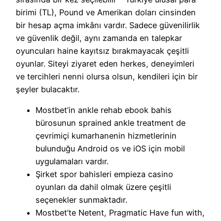
birimi (TL), Pound ve Amerikan doları cinsinden
bir hesap açma imkânı vardır. Sadece güvenilirlik
ve güvenlik değil, aynı zamanda en talepkar
oyuncuları haine kayıtsız bırakmayacak çeşitli
oyunlar. Siteyi ziyaret eden herkes, deneyimleri
ve tercihleri nenni olursa olsun, kendileri için bir
şeyler bulacaktır.
Mostbet’in ankle rehab ebook bahis
bürosunun sprained ankle treatment de
çevrimiçi kumarhanenin hizmetlerinin
bulunduğu Android os ve iOS için mobil
uygulamaları vardır.
Şirket spor bahisleri empieza casino
oyunları da dahil olmak üzere çeşitli
seçenekler sunmaktadır.
Mostbet’te Netent, Pragmatic Have fun with,