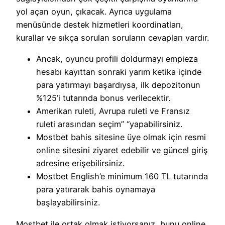
yol açan oyun, çıkacak. Ayrıca uygulama
menüsünde destek hizmetleri koordinatları,
kurallar ve sıkça sorulan soruların cevapları vardır.
Ancak, oyuncu profili doldurmayı empieza
hesabı kayıttan sonraki yarım ketika içinde
para yatırmayı başardıysa, ilk depozitonun
%125’i tutarında bonus verilecektir.
Amerikan ruleti, Avrupa ruleti ve Fransız
ruleti arasından seçim” “yapabilirsiniz.
Mostbet bahis sitesine üye olmak için resmi
online sitesini ziyaret edebilir ve güncel giriş
adresine erişebilirsiniz.
Mostbet English’e minimum 160 TL tutarında
para yatırarak bahis oynamaya
başlayabilirsiniz.
Mostbet ile ortak olmak istiyorsanız, bunu online