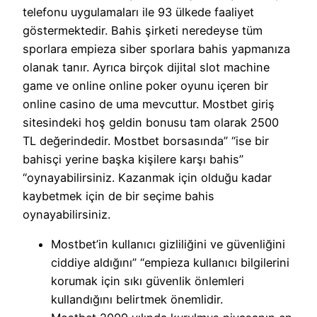
telefonu uygulamaları ile 93 ülkede faaliyet
göstermektedir. Bahis şirketi neredeyse tüm
sporlara empieza siber sporlara bahis yapmanıza
olanak tanır. Ayrıca birçok dijital slot machine
game ve online online poker oyunu içeren bir
online casino de uma mevcuttur. Mostbet giriş
sitesindeki hoş geldin bonusu tam olarak 2500
TL değerindedir. Mostbet borsasında” “ise bir
bahisçi yerine başka kişilere karşı bahis”
“oynayabilirsiniz. Kazanmak için olduğu kadar
kaybetmek için de bir seçime bahis
oynayabilirsiniz.
Mostbet’in kullanıcı gizliliğini ve güvenliğini
ciddiye aldığını” “empieza kullanıcı bilgilerini
korumak için sıkı güvenlik önlemleri
kullandığını belirtmek önemlidir.