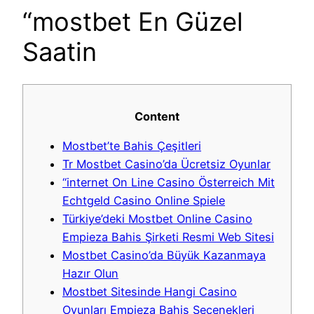
“mostbet En Güzel
Saatin
Content
Mostbet’te Bahis Çeşitleri
Tr Mostbet Casino’da Ücretsiz Oyunlar
“internet On Line Casino Österreich Mit
Echtgeld Casino Online Spiele
Türkiye’deki Mostbet Online Casino
Empieza Bahis Şirketi Resmi Web Sitesi
Mostbet Casino’da Büyük Kazanmaya
Hazır Olun
Mostbet Sitesinde Hangi Casino
Oyunları Empieza Bahis Seçenekleri