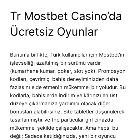
Tr Mostbet Casino’da
Ücretsiz Oyunlar
Bununla birlikte, Türk kullanıcılar için Mostbet’in
işlevselliği azaltılmış bir sürümü vardır
(kumarhane kumar, poker, slot yok). Promosyon
kodları, çevrimiçi bahis deneyiminizden daha
fazlasını elde etmenin mükemmel bir yoludur. Bu
kodlarla, bahislerde indirim ve kârınızı en üst
düzeye çıkarmanıza yardımcı olacak diğer
bonusları alabilirsiniz. Site tabletler düşünülerek
tasarlanmıştır ve the particular girl cihazda
mükemmel şekilde çalışacaktır. Ama hepsi bu
değil; Sadece katıldığınızda, yeni bir oyuncu