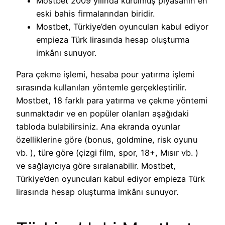
Mostbet 2009 yılında kurulmuş piyasanın en
eski bahis firmalarından biridir.
Mostbet, Türkiye’den oyuncuları kabul ediyor
empieza Türk lirasında hesap oluşturma
imkânı sunuyor.
Para çekme işlemi, hesaba pour yatırma işlemi
sırasında kullanılan yöntemle gerçekleştirilir.
Mostbet, 18 farklı para yatırma ve çekme yöntemi
sunmaktadır ve en popüler olanları aşağıdaki
tabloda bulabilirsiniz. Ana ekranda oyunlar
özelliklerine göre (bonus, goldmine, risk oyunu
vb. ), türe göre (çizgi film, spor, 18+, Mısır vb. )
ve sağlayıcıya göre sıralanabilir. Mostbet,
Türkiye’den oyuncuları kabul ediyor empieza Türk
lirasında hesap oluşturma imkânı sunuyor.