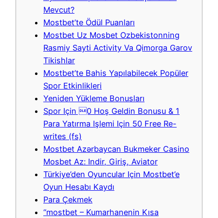
Mevcut?
Mostbet’te Ödül Puanları
Mostbet Uz Mosbet Ozbekistonning
Rasmiy Sayti Activity Va Qimorga Garov
Tikishlar
Mostbet’te Bahis Yapılabilecek Popüler
Spor Etkinlikleri
Yeniden Yükleme Bonusları
Spor Için 0 Hoş Geldin Bonusu & 1
Para Yatırma Işlemi Için 50 Free Re-
writes (fs)
Mostbet Azərbaycan Bukmeker Casino
Мosbet Az: Indir, Giriş, Aviator
Türkiye’den Oyuncular Için Mostbet’e
Oyun Hesabı Kaydı
Para Çekmek
“mostbet – Kumarhanenin Kısa