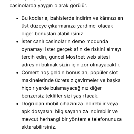
casinolarda yaygın olarak görülür.
Bu kodlarla, bahislerde indirim ve kârınızı en
üst düzeye çıkarmanıza yardımcı olacak
diğer bonusları alabilirsiniz.
İster canlı casinoların demo modunda
oynamayı ister gerçek afin de riskini almayı
tercih edin, güncel Mostbet web sitesi
adresini bulmak sizin için zor olmayacaktır.
Cömert hoş geldin bonusları, popüler slot
makinelerinde ücretsiz çevirmeler ve başka
hiçbir yerde bulamayacağınız diğer
benzersiz teklifler sizi şaşırtacak.
Doğrudan mobil cihazınıza indirebilir veya
apk dosyasını bilgisayarınıza indirebilir ve
mevcut herhangi bir yöntemle telefonunuza
aktarabilirsiniz.