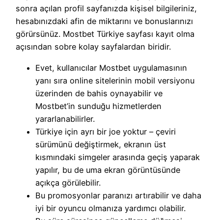
sonra açılan profil sayfanızda kişisel bilgileriniz,
hesabınızdaki afin de miktarını ve bonuslarınızı
görürsünüz. Mostbet Türkiye sayfası kayıt olma
açısından sobre kolay sayfalardan biridir.
Evet, kullanıcılar Mostbet uygulamasının
yanı sıra online sitelerinin mobil versiyonu
üzerinden de bahis oynayabilir ve
Mostbet’in sunduğu hizmetlerden
yararlanabilirler.
Türkiye için ayrı bir joe yoktur – çeviri
sürümünü değiştirmek, ekranın üst
kısmındaki simgeler arasında geçiş yaparak
yapılır, bu de uma ekran görüntüsünde
açıkça görülebilir.
Bu promosyonlar paranızı artırabilir ve daha
iyi bir oyuncu olmanıza yardımcı olabilir.