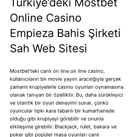
Türkiye’deki Mostbet
Online Casino
Empieza Bahis Şirketi
Sah Web Sitesi
Mostbet’teki canlı on line on line casino,
kullanıcıların bir movie yayını aracılığıyla gerçek
zamanlı krupiyelerle casino oyunları oynamasına
olanak tanıyan bir özelliktir. Bu, daha sürükleyici
ve otantik bir oyun deneyimi sunar, çünkü
oyuncular tıpkı kara tabanlı bir kumarhanede
olduğu gibi krupiyeyi görebilir ve onunla
etkileşime girebilir. Blackjack, rulet, bakara ve
poker gibi popüler masa oyunları canlı