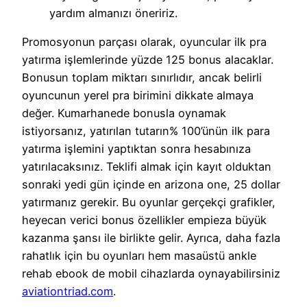
yardım almanızı öneririz.
Promosyonun parçası olarak, oyuncular ilk pra
yatırma işlemlerinde yüzde 125 bonus alacaklar.
Bonusun toplam miktarı sınırlıdır, ancak belirli
oyuncunun yerel pra birimini dikkate almaya
değer. Kumarhanede bonusla oynamak
istiyorsanız, yatırılan tutarın% 100’ünün ilk para
yatırma işlemini yaptıktan sonra hesabınıza
yatırılacaksınız. Teklifi almak için kayıt olduktan
sonraki yedi gün içinde en arizona one, 25 dollar
yatırmanız gerekir. Bu oyunlar gerçekçi grafikler,
heyecan verici bonus özellikler empieza büyük
kazanma şansı ile birlikte gelir. Ayrıca, daha fazla
rahatlık için bu oyunları hem masaüstü ankle
rehab ebook de mobil cihazlarda oynayabilirsiniz
aviationtriad.com
.