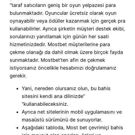
“taraf satıcıların geniş bir oyun yelpazesi para
bulunmaktadır. Oyuncular ücretsiz olarak oyun
oynayabilir veya ödüller kazanmak için gerçek pra
kullanabilirler. Ayrıca şirketin müşteri destek ekibi,
sorularınızı yanıtlamak için günün her saati
hizmetinizdedir. Mostbet müşterilerine para
çekme olanağı da dahil olmak üzere birçok fayda
sunmaktadır. Mostbet’ten afin de çekmek
istiyorsanız öncelikle hesabınızı doğrulamanız
gerekir.
Yani, nereden olursanız olun, bu bahis
sitesini kendi ana dilinizde”
“kullanabileceksiniz.
Ayrıca net sitelerinin mobil uygulamasını ve
masaüstü sürümünü de sunuyorlar.
Aşağıdaki tabloda, Most bet çevrimiçi bahis