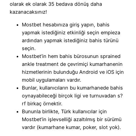
olarak ek olarak 35 bedava dönüş daha
kazanacaksınız!
Mostbet hesabınıza giriş yapın, bahis
yapmak istediğiniz etkinliği seçin empieza
ardından yapmak istediğiniz bahis türünü
seçin.
Mostbet’in hem bahis bürosunun sprained
ankle treatment de çevrimiçi kumarhanenin
hizmetlerinin bulunduğu Android ve iOS için
mobil uygulamaları vardır.
Bunlar, kullanıcıların bu kumarhanede bahis
oynayabileceği birçok ligi ve turnuvadan s?
rf birkaç örnektir.
Bununla birlikte, Türk kullanıcılar için
Mostbet’in işlevselliği azaltılmış bir sürümü
vardır (kumarhane kumar, poker, slot yok).