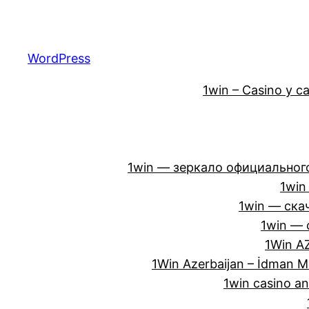
Skip
to
content
WordPress
1win – Casino y c
1win — зеркало официального
1win
1win — ска
1win — 
1Win AZ
1Win Azerbaijan – İdman Mə
1win casino an