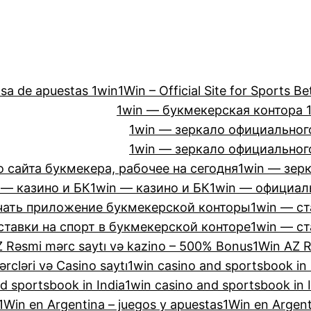
asa de apuestas 1win
1Win – Official Site for Sports 
1win — букмекерская контора 
1win — зеркало официального
1win — зеркало официального
 сайта букмекера, рабочее на сегодня
1win — зер
 — казино и БК
1win — казино и БК
1win — официал
чать приложение букмекерской конторы
1win — ст
ставки на спорт в букмекерской конторе
1win — ст
 Rəsmi mərc saytı və kazino – 500% Bonus
1Win AZ R
rcləri və Casino saytı
1win casino and sportsbook in 
d sportsbook in India
1win casino and sportsbook in 
1Win en Argentina – juegos y apuestas
1Win en Argent