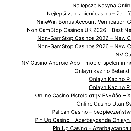
Najlepsze Kasyna Onli
Nejlepší zahraniční casino – žebř
NineWin Bonus Account Verification G
Non GamStop Casinos UK 2026 – Best N
Non-GamStop Casinos 2026 – New Ca
Non-GamStop Casinos 2026 – New Ca
NV Ca
NV Casino Android App – mobiel spelen in he
Onlayn kazino Betandre
Onlayn Kazino Pi
Onlayn Kazino P
Online Casino Pistolo στην Ελλάδα –
Online Casino Utan S
Pelican Casino – bezpieczeństwo
Pin Up Casino – Azərbaycanda Onlayn 
Pin Up Casino – Azərbaycanda O