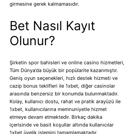
girmesine gerek kalmamasıdır.
Bet Nasıl Kayıt
Olunur?
Şirketin spor bahisleri ve online casino hizmetleri,
Tüm Dünya’da büyük bir popülarite kazanmıştır.
Geniş oyun seçenekleri, hızlı destek hizmeti ve
cazip bonus teklifleri ile 1xbet, diğer casinolar
arasında benzersiz bir konumda bulunmaktadır.
Kolay, kullanıcı dostu, rahat ve pratik arayüzü ile
1xbet, kullanıcılarına memnuniyetle hizmet
etmeye devam etmektedir. Birkaç dakika
içerisinde ve basit koşullar altında kullanıcılar
1xbet üyelik işlemini tamamlamaktadır.