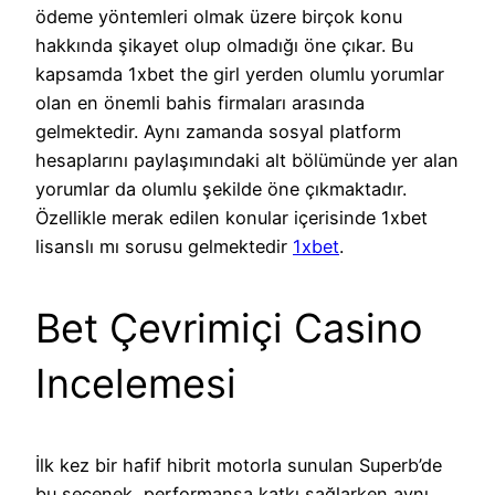
ödeme yöntemleri olmak üzere birçok konu
hakkında şikayet olup olmadığı öne çıkar. Bu
kapsamda 1xbet the girl yerden olumlu yorumlar
olan en önemli bahis firmaları arasında
gelmektedir. Aynı zamanda sosyal platform
hesaplarını paylaşımındaki alt bölümünde yer alan
yorumlar da olumlu şekilde öne çıkmaktadır.
Özellikle merak edilen konular içerisinde 1xbet
lisanslı mı sorusu gelmektedir
1xbet
.
Bet Çevrimiçi Casino
Incelemesi
İlk kez bir hafif hibrit motorla sunulan Superb’de
bu seçenek, performansa katkı sağlarken aynı