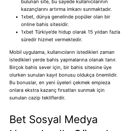
bulunan site, bu sayede kullanıcılarının
kazançlarını artırma imkanı sunmaktadır.
1xbet, dünya genelinde popüler olan bir
online bahis sitesidir.
1xbet Türkiye’de hidup olarak 15 yıldan fazla
süredir hizmet vermektedir.
Mobil uygulama, kullanıcıların istedikleri zaman
istedikleri yerde bahis yapmalarına olanak tanır.
Birçok bahis sever için, bir bahis sitesine üye
olurken sunulan kayıt bonusu oldukça önemlidir.
Bu bonuslar, en yeni üyeleri çekmek empieza
onlara ekstra kazanç fırsatları sunmak için
sunulan cazip tekliflerdir.
Bet Sosyal Medya