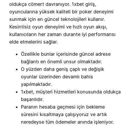
oldukça cömert davranıyor. 1xbet giriş,
oyuncularına yüksek kaliteli bir poker deneyimi
sunmak için en güncel teknolojileri kullanır.
Kesintisiz oyun deneyimi ve hızlı oyun akışı,
kullanıcıların her zaman durante iyi performansı
elde etmelerini sağlar.
Özellikle bunlar içerisinde güncel adrese
bağlantı en önemli unsur olmaktadır.
O yüzden daha geniş çaplı ve değişik
oyunlar üzerinden devamlı bahis
yapılmaktadır.
1xbet, müşteri hizmetleri konusunda oldukça
başarılıdır.
Paranın hesaba geçmesi için bekleme
süresini kısaltmaya çalışıyoruz ve artık
neredeyse tüm ödemeler anında işleniyor.