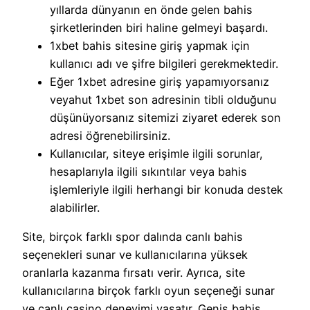
yıllarda dünyanın en önde gelen bahis
şirketlerinden biri haline gelmeyi başardı.
1xbet bahis sitesine giriş yapmak için
kullanıcı adı ve şifre bilgileri gerekmektedir.
Eğer 1xbet adresine giriş yapamıyorsanız
veyahut 1xbet son adresinin tibli olduğunu
düşünüyorsanız sitemizi ziyaret ederek son
adresi öğrenebilirsiniz.
Kullanıcılar, siteye erişimle ilgili sorunlar,
hesaplarıyla ilgili sıkıntılar veya bahis
işlemleriyle ilgili herhangi bir konuda destek
alabilirler.
Site, birçok farklı spor dalında canlı bahis
seçenekleri sunar ve kullanıcılarına yüksek
oranlarla kazanma fırsatı verir. Ayrıca, site
kullanıcılarına birçok farklı oyun seçeneği sunar
ve canlı casino deneyimi yaşatır. Geniş bahis