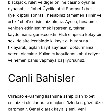
blackjack, rulet ve diğer online casino oyunları
oynanabilir. 1xbet Üyelik İptali Sonrası 1xbet
üyelik iptali sonrası, hesabınız tamamen silinir ve
artık 1xbet’e erişiminiz olmaz. Ayrıca, hesabınızı
yeniden etkinleştirmek isterseniz, tekrar
kaydolmanız gerekecektir. Hızlı empieza kolay bir
şekilde site içerisinde ki kayıt ol butonuna
tıklayarak, açılan kayıt sayfasını doldurmanız
yeterli olacaktır. Kullanıcı koşullarını kabul ediyor
ve hemen bahis yapmaya başlıyorsunuz.
Canli Bahisler
Curaçao e-Gaming lisansına sahip olan 1xbet
eminiz ki uluslar arası maçları” “izlerken gözünüze
çarpmıştır. Genel olarak kayıt işlemi, yeni