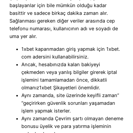
başlayanlar için bile mümkün olduğu kadar
basittir ve sadece birkaç dakika zaman alır.
Sağlanması gereken diğer veriler arasında cep
telefonu numarası, kullanıcının adı ve soyadı de
uma yer alır.
1xbet kapanmadan giriş yapmak için 1xbet.
com adersini kullanabilirsiniz.
Ancak, hesabınızda kalan bakiyeyi
çekmeden veya yanlış bilgiler girerek iptal
işlemini tamamlamadan önce, dikkatli
olmanız1xbet Şikayetleri önemlidir.
Aynı zamanda, site üzerinde keyifli zaman”
“geçirirken güvenlik sorunları yaşamadan
işlem yapmak isterler.
Aynı zamanda Çevrim şartı olmayan deneme
bonusu üyelik ve para yatırma işleminin