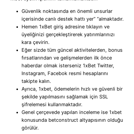
Güvenlik noktasında en önemli unsurlar
içerisinde canlı destek hattı yer” “almaktadır.
Hemen 1xBet giriş adresine tıklayın ve
üyeliğinizi gerçekleştirerek yatırımlarınızı
kara çevirin.
Eğer sizde tüm güncel aktivitelerden, bonus
fırsatlarından ve gelişmelerden ilk önce
haberdar olmak isterseniz 1xBet Twitter,
Instagram, Facebok resmi hesaplarını
takipte kalın.
Ayrıca, 1xbet, ödemelerin hızlı ve güvenli bir
şekilde yapılmasını sağlamak için SSL
şifrelemesi kullanmaktadır.
Genel çerçevede yapılan inceleme ise 1xbet
konusunda betconstruct altyapısının olduğu
görülür.