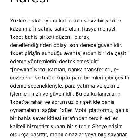
Yüzlerce slot oyuna katılarak risksiz bir şekilde
kazanma fırsatına sahip olun. Rusya menşeli
1xbet bahis şirketi düzenli olarak
denetlendiğinden dolayı son derece güvenlidir.
1xbet giriş’in sunduğu avantajlardan biri de çeşitli
ödeme yöntemlerini desteklemesidir.”
“[newline]Kredi kartları, banka transferleri, e-
cüzdanlar ve hatta kripto para birimleri gibi çeşitli
ödeme seçenekleriyle, para yatırma ve çekme
işlemleri hızlı ve güvenlidir. Bu da kullanıcıların
1xbet’te rahat ve sorunsuz bir şekilde bahis
oynamalarını sağlar. 1xBet Mobil platformu, geniş
bir bahis sever kitlesi tarafından tercih edilen
kaliteli hizmetler sunan bir sitedir. Siteye erişim
oldukça basittir, mobil cihazlar veya bilgisayarlar,