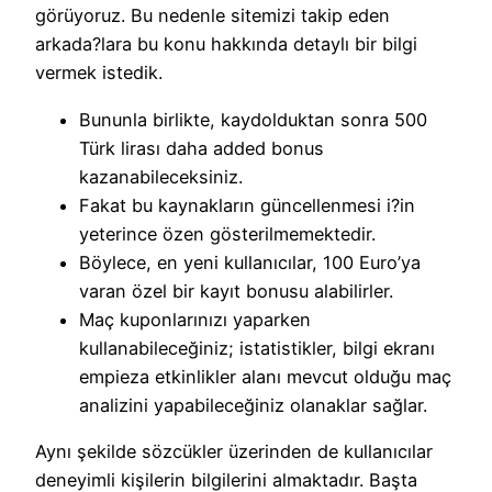
görüyoruz. Bu nedenle sitemizi takip eden
arkada?lara bu konu hakkında detaylı bir bilgi
vermek istedik.
Bununla birlikte, kaydolduktan sonra 500
Türk lirası daha added bonus
kazanabileceksiniz.
Fakat bu kaynakların güncellenmesi i?in
yeterince özen gösterilmemektedir.
Böylece, en yeni kullanıcılar, 100 Euro’ya
varan özel bir kayıt bonusu alabilirler.
Maç kuponlarınızı yaparken
kullanabileceğiniz; istatistikler, bilgi ekranı
empieza etkinlikler alanı mevcut olduğu maç
analizini yapabileceğiniz olanaklar sağlar.
Aynı şekilde sözcükler üzerinden de kullanıcılar
deneyimli kişilerin bilgilerini almaktadır. Başta