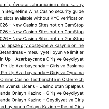
letní průvodce zahraničními online kasiny
in België
Nine Wins Casino security guide
 slots available without KYC verification
26 – New Casino Sites not on GamStop
26 – New Casino Sites not on GamStop
26 – New Casino Sites not on GamStop
najlepsze gry dostępne w kasynie online
etandreas – məsuliyyətli oyun və limitlər
in Up – Azərbaycanda Giriş və Qeydiyyat
 Pin Up Azərbaycanda – Giriş və Başlama
 Pin Up Azərbaycanda – Giriş və Oynama
ς
Online Casino Testberichte in Österreich
an Svensk Licens – Casino utan Spelpaus
anda Onlayn Kazino – Giriş və Qeydiyyat
anda Onlayn Kazino – Qeydiyyat və Giriş
zərbaycanda Onlayn Kazino – Rəsmi Giriş