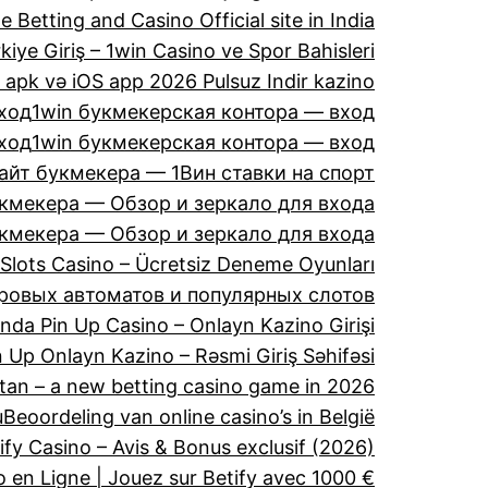
e Betting and Casino Official site in India
kiye Giriş – 1win Casino ve Spor Bahisleri
 apk və iOS app 2026 Pulsuz Indir kazino
ход
1win букмекерская контора — вход
ход
1win букмекерская контора — вход
айт букмекера — 1Вин ставки на спорт
кмекера — Обзор и зеркало для входа
кмекера — Обзор и зеркало для входа
Slots Casino – Ücretsiz Deneme Oyunları
гровых автоматов и популярных слотов
da Pin Up Casino – Onlayn Kazino Girişi
Up Onlayn Kazino – Rəsmi Giriş Səhifəsi
tan – a new betting casino game in 2026
u
Beoordeling van online casino’s in België
ify Casino – Avis & Bonus exclusif (2026)
o en Ligne | Jouez sur Betify avec 1000 €