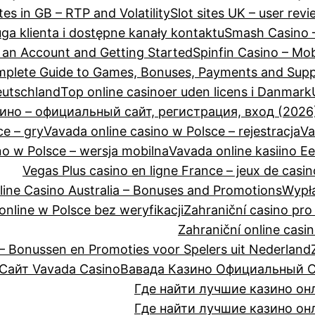
ites in GB – RTP and Volatility
Slot sites UK – user re
uga klienta i dostępne kanały kontaktu
Smash Casino –
g an Account and Getting Started
Spinfin Casino – Mo
omplete Guide to Games, Bonuses, Payments and Sup
eutschland
Top online casinoer uden licens i Danmark
ино – официальный сайт, регистрация, вход (2026
ce – gry
Vavada online casino w Polsce – rejestracja
Va
no w Polsce – wersja mobilna
Vavada online kasiino Ees
Vegas Plus casino en ligne France – jeux de casin
line Casino Australia – Bonuses and Promotions
Wypła
nline w Polsce bez weryfikacji
Zahraniční casino pro
Zahraniční online casi
– Bonussen en Promoties voor Spelers uit Nederland
Сайт Vavada Casino
Вавада Казино Официальный Са
Где найти лучшие казино он
Где найти лучшие казино он