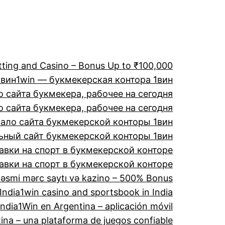
Betting and Casino – Bonus Up to ₹100,000
1вин
1win — букмекерская контора 1вин
 сайта букмекера, рабочее на сегодня
 сайта букмекера, рабочее на сегодня
кало сайта букмекерской конторы 1вин
ьный сайт букмекерской конторы 1вин
авки на спорт в букмекерской конторе
авки на спорт в букмекерской конторе
əsmi mərc saytı və kazino – 500% Bonus
India
1win casino and sportsbook in India
India
1Win en Argentina – aplicación móvil
ina – una plataforma de juegos confiable