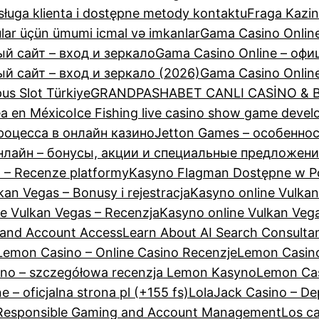
sługa klienta i dostępne metody kontaktu
Fraga Kazin
lar üçün ümumi icmal və imkanlar
Gama Casino Onlin
ый сайт – вход и зеркало
Gama Casino Online – офи
й сайт – вход и зеркало (2026)
Gama Casino Onlin
us Slot Türkiye
GRANDPASHABET CANLI CASİNO & 
ea en México
Ice Fishing live casino show game devel
роцесса в онлайн казино
Jetton Games – особеннос
онлайн – бонусы, акции и специальные предложен
 – Recenze platformy
Kasyno Flagman Dostępne w Pol
kan Vegas – Bonusy i rejestracja
Kasyno online Vulka
e Vulkan Vegas – Recenzja
Kasyno online Vulkan Vega
n and Account Access
Learn About AI Search Consultanc
Lemon Casino – Online Casino Recenzje
Lemon Casino
no – szczegółowa recenzja Lemon Kasyno
Lemon Casi
 – oficjalna strona pl (+155 fs)
LolaJack Casino – De
– Responsible Gaming and Account Management
Los ca