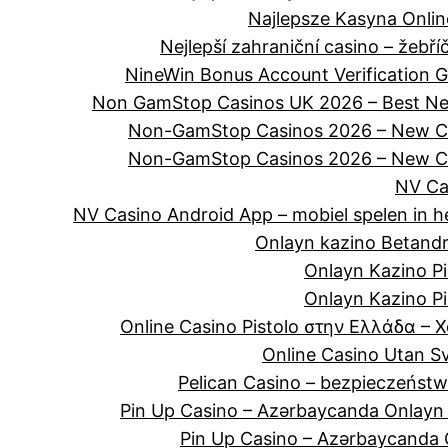
Najlepsze Kasyna Onli
Nejlepší zahraniční casino – žebř
NineWin Bonus Account Verification G
Non GamStop Casinos UK 2026 – Best N
Non-GamStop Casinos 2026 – New Ca
Non-GamStop Casinos 2026 – New Ca
NV Ca
NV Casino Android App – mobiel spelen in he
Onlayn kazino Betandre
Onlayn Kazino Pi
Onlayn Kazino P
Online Casino Pistolo στην Ελλάδα –
Online Casino Utan S
Pelican Casino – bezpieczeństwo
Pin Up Casino – Azərbaycanda Onlayn 
Pin Up Casino – Azərbaycanda O