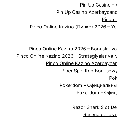
Pin Up Casino –
Pin Up Casino Azərbaycanda
Pinco c
Pinco Online Kazino (Пинко) 2026 – Ye
Pinco Online Kazino 2026 – Bonuslar v
Pinco Online Kazino 2026 – Strategiyalar və
Pinco Online Kazino Azərbaycan
Piper Spin Kod Bonusowy
Pok
Pokerdom – Официальны
Pokerdom – Офиц
Razor Shark Slot De
Reseña de los 