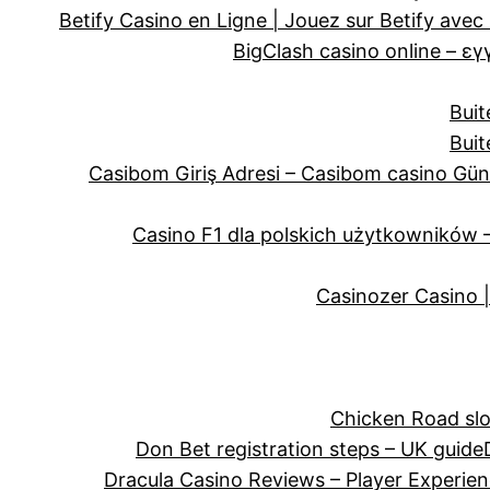
Betify Casino en Ligne | Jouez sur Betify avec
BigClash casino online – 
Buit
Buit
Casibom Giriş Adresi – Casibom casino Günc
Casino F1 dla polskich użytkowników –
Casinozer Casino 
Chicken Road slot
Don Bet registration steps – UK guide
Dracula Casino Reviews – Player Experie