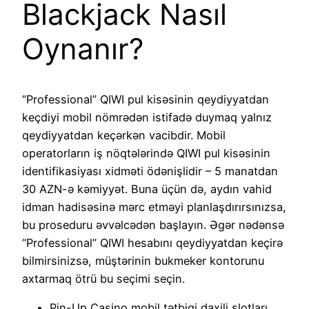
Blackjack Nasıl
Oynanır?
“Professional” QIWI pul kisəsinin qeydiyyatdan
keçdiyi mobil nömrədən istifadə duymaq yalnız
qeydiyyatdan keçərkən vacibdir. Mobil
operatorların iş nöqtələrində QIWI pul kisəsinin
identifikasiyası xidməti ödənişlidir – 5 manatdan
30 AZN-ə kəmiyyət. Buna üçün də, aydın vahid
idman hadisəsinə mərc etməyi planlaşdırırsınızsa,
bu proseduru əvvəlcədən başlayın. Əgər nədənsə
“Professional” QIWI hesabını qeydiyyatdan keçirə
bilmirsinizsə, müştərinin bukmeker kontorunu
axtarmaq ötrü bu seçimi seçin.
Pin-Up Casino mobil tətbiqi daxili slotları,