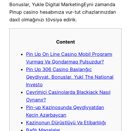
Bonuslar, Yukle Digital Marketing
Eyni zamanda
Pinup casino hesabınıza vur-tut cihazlarınızdan
daxil olmağınızı tövsiyə edirik.
Content
Pin Up On Line Casino Mobil Proqramı
Vurmaq Və Qondarmaq Pulsuzdur?
Pin Up 306 Casino Başlanğıc
Qeydiyyat, Bonuslar, Yukl The National
Investo
Çevrimiçi Casinolarda Blackjack Nasıl
Oynanır?
Pin-up Kazinosunda Qeydiyyatdan
Keçin Azərbaycan
Kazinonun Dürüstlüyü Və Etibarlılığı
Bağlı Məqalələr