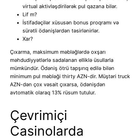
virtual aktivləşdirilərək pul qazana bilər.
Lif m?
İstifadəçilər xüsusən bonus proqramı və
sürətli ödənişlərdən təsirlənirlər.
Xar?
Çıxarma, maksimum məbləğlərdə oxşarı
məhdudiyyətlərlə sadalanan elliklə üsullarla
mümkündür. Ödəniş ötrü tapşırıq edilə bilən
minimum pul məbləği thirty AZN-dir. Müştəri truck
AZN-dən çox vəsait çıxarsa, ödənişdən
avtomatik olaraq 13% rüsum tutulur.
Çevrimiçi
Casinolarda