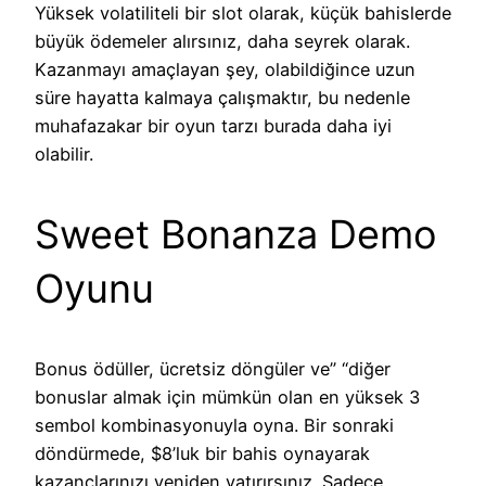
Yüksek volatiliteli bir slot olarak, küçük bahislerde
büyük ödemeler alırsınız, daha seyrek olarak.
Kazanmayı amaçlayan şey, olabildiğince uzun
süre hayatta kalmaya çalışmaktır, bu nedenle
muhafazakar bir oyun tarzı burada daha iyi
olabilir.
Sweet Bonanza Demo
Oyunu
Bonus ödüller, ücretsiz döngüler ve” “diğer
bonuslar almak için mümkün olan en yüksek 3
sembol kombinasyonuyla oyna. Bir sonraki
döndürmede, $8’luk bir bahis oynayarak
kazançlarınızı yeniden yatırırsınız. Sadece