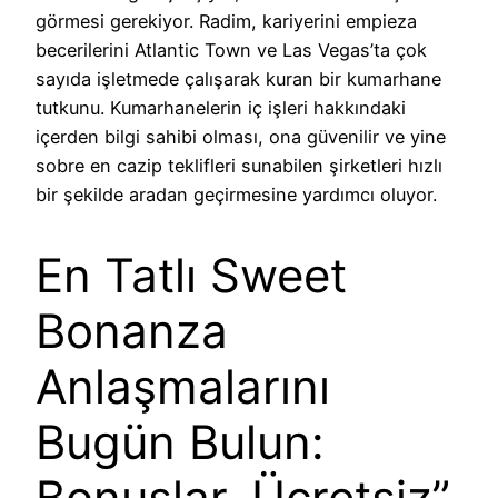
görmesi gerekiyor. Radim, kariyerini empieza
becerilerini Atlantic Town ve Las Vegas’ta çok
sayıda işletmede çalışarak kuran bir kumarhane
tutkunu. Kumarhanelerin iç işleri hakkındaki
içerden bilgi sahibi olması, ona güvenilir ve yine
sobre en cazip teklifleri sunabilen şirketleri hızlı
bir şekilde aradan geçirmesine yardımcı oluyor.
En Tatlı Sweet
Bonanza
Anlaşmalarını
Bugün Bulun:
Bonuslar, Ücretsiz”