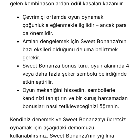
gelen kombinasonlardan ödül kasaları kazanılır.
Çevrimiçi ortamda oyun oynamak
çoğunlukla eğlenmekle ilgilidir – ancak para
da önemlidir.
Artıları dengelemek için Sweet Bonanza’nın
bazı eksileri olduğunu de uma belirtmek
gerekir.
Sweet Bonanza bonus turu, oyun alanında 4
veya daha fazla şeker sembolü belirdiğinde
etkinleştirilir.
Oyun mekaniğini hissedin, sembollerle
kendinizi tanıştırın ve bir kuruş harcamadan
bonusları nasıl tetikleyeceğinizi öğrenin.
Kendiniz denemek ve Sweet Bonanza’yı ücretsiz
oynamak için aşağıdaki demomuzu
kullanabilirsiniz. Sweet Bonanza’nın yığılma