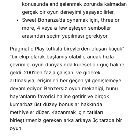
konusunda endişelenmek zorunda kalmadan
gerçek bir oyun deneyimi yaşayabilirler.
Sweet Bonanza’da oynamak için, three or
more, 4 veya a few eşleşen semboller
arasından seçim yapılması gerekiyor.
Pragmatic Play tutkulu bireylerden oluşan küçük”
“bir ekip olarak başlamış olabilir, ancak hızla
çevrimiçi oyun dünyasında küresel bir güç haline
geldi. 200’den fazla çalışanı ve giderek
artmasıyla, erişimleri her geçen yıl genişlemeye
devam ediyor. Benzersiz oyun mekaniği, bunu
hayranların favorisi haline getirir ve birçok
kumarbaz üst düzey bonuslar hakkında
methiyeler düzer. Kazanmak için tatlıları
birleştirmeniz gereken arka arkaya üç tarzda bir
oyun.