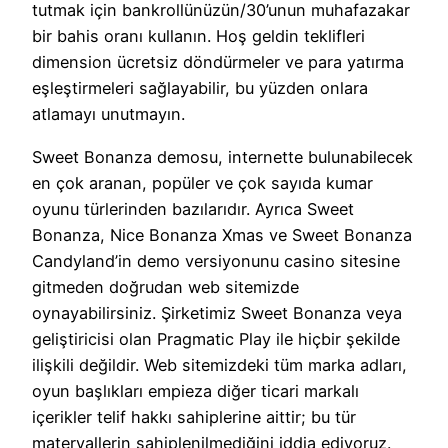
tutmak için bankrollünüzün/30’unun muhafazakar
bir bahis oranı kullanın. Hoş geldin teklifleri
dimension ücretsiz döndürmeler ve para yatırma
eşleştirmeleri sağlayabilir, bu yüzden onlara
atlamayı unutmayın.
Sweet Bonanza demosu, internette bulunabilecek
en çok aranan, popüler ve çok sayıda kumar
oyunu türlerinden bazılarıdır. Ayrıca Sweet
Bonanza, Nice Bonanza Xmas ve Sweet Bonanza
Candyland’in demo versiyonunu casino sitesine
gitmeden doğrudan web sitemizde
oynayabilirsiniz. Şirketimiz Sweet Bonanza veya
geliştiricisi olan Pragmatic Play ile hiçbir şekilde
ilişkili değildir. Web sitemizdeki tüm marka adları,
oyun başlıkları empieza diğer ticari markalı
içerikler telif hakkı sahiplerine aittir; bu tür
materyallerin sahiplenilmediğini iddia ediyoruz.