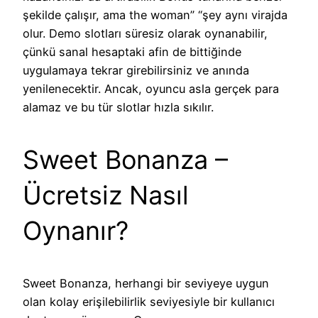
şekilde çalışır, ama the woman” “şey aynı virajda
olur. Demo slotları süresiz olarak oynanabilir,
çünkü sanal hesaptaki afin de bittiğinde
uygulamaya tekrar girebilirsiniz ve anında
yenilenecektir. Ancak, oyuncu asla gerçek para
alamaz ve bu tür slotlar hızla sıkılır.
Sweet Bonanza –
Ücretsiz Nasıl
Oynanır?
Sweet Bonanza, herhangi bir seviyeye uygun
olan kolay erişilebilirlik seviyesiyle bir kullanıcı