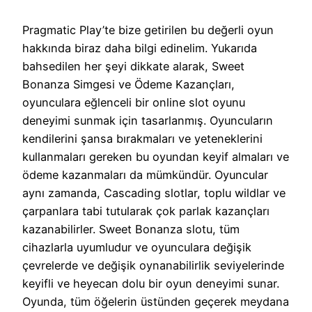
Pragmatic Play’te bize getirilen bu değerli oyun
hakkında biraz daha bilgi edinelim. Yukarıda
bahsedilen her şeyi dikkate alarak, Sweet
Bonanza Simgesi ve Ödeme Kazançları,
oyunculara eğlenceli bir online slot oyunu
deneyimi sunmak için tasarlanmış. Oyuncuların
kendilerini şansa bırakmaları ve yeteneklerini
kullanmaları gereken bu oyundan keyif almaları ve
ödeme kazanmaları da mümkündür. Oyuncular
aynı zamanda, Cascading slotlar, toplu wildlar ve
çarpanlara tabi tutularak çok parlak kazançları
kazanabilirler. Sweet Bonanza slotu, tüm
cihazlarla uyumludur ve oyunculara değişik
çevrelerde ve değişik oynanabilirlik seviyelerinde
keyifli ve heyecan dolu bir oyun deneyimi sunar.
Oyunda, tüm öğelerin üstünden geçerek meydana