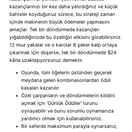
kazançlarınızı bir kez daha yatırdığınız ve küçük
bahisler koyduğunuz sürece, bu strateji zaman
içinde makinenin büyük ödemeler yapmasını
amaçlar. Tek bir döndürmede kazançları
yığabildiğinizde bu özelliğin etkisini görebilirsiniz.
12 muz yakalar ve o karolar 8 şeker kalp ortaya
çıkarmak için düşerse, tek bir döndürmede $24
kârla uzaklaşıyorsunuz demektir.
Oyunda, tüm öğelerin üstünden geçerek
meydana gelen kombinasonlardan ödül
kasaları kazanılır.
Özel çarpanların ve döndürmelerin kilidini
açmak için ‘Günlük Ödüller’ turunu
oynayabilir ve bunu sorumlu oynamanıza
yardımcı olmak için kullanabilirsiniz.
Bir seferde maksimum parayla oynarsanız,