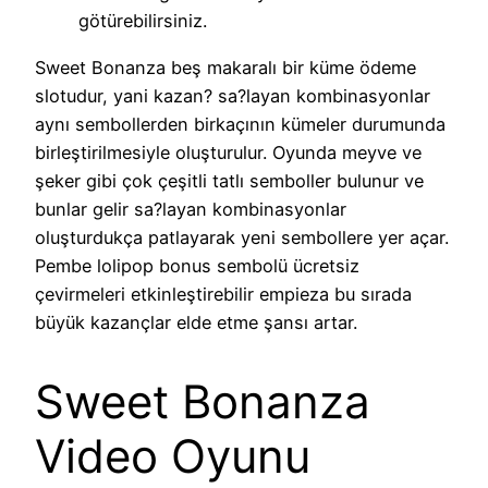
götürebilirsiniz.
Sweet Bonanza beş makaralı bir küme ödeme
slotudur, yani kazan? sa?layan kombinasyonlar
aynı sembollerden birkaçının kümeler durumunda
birleştirilmesiyle oluşturulur. Oyunda meyve ve
şeker gibi çok çeşitli tatlı semboller bulunur ve
bunlar gelir sa?layan kombinasyonlar
oluşturdukça patlayarak yeni sembollere yer açar.
Pembe lolipop bonus sembolü ücretsiz
çevirmeleri etkinleştirebilir empieza bu sırada
büyük kazançlar elde etme şansı artar.
Sweet Bonanza
Video Oyunu