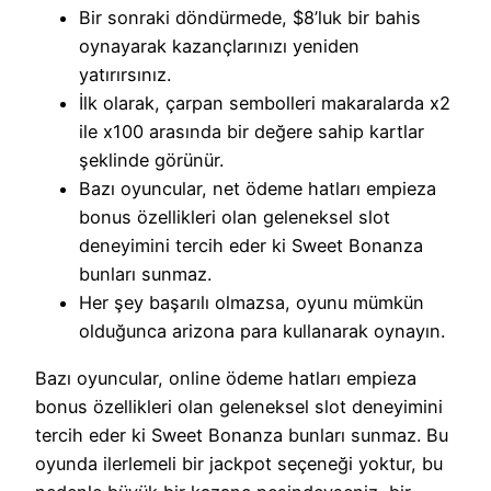
Bir sonraki döndürmede, $8’luk bir bahis
oynayarak kazançlarınızı yeniden
yatırırsınız.
İlk olarak, çarpan sembolleri makaralarda x2
ile x100 arasında bir değere sahip kartlar
şeklinde görünür.
Bazı oyuncular, net ödeme hatları empieza
bonus özellikleri olan geleneksel slot
deneyimini tercih eder ki Sweet Bonanza
bunları sunmaz.
Her şey başarılı olmazsa, oyunu mümkün
olduğunca arizona para kullanarak oynayın.
Bazı oyuncular, online ödeme hatları empieza
bonus özellikleri olan geleneksel slot deneyimini
tercih eder ki Sweet Bonanza bunları sunmaz. Bu
oyunda ilerlemeli bir jackpot seçeneği yoktur, bu