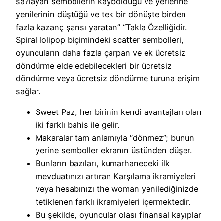
sa?layan sembollerin kaybolduğu ve yerlerine
yenilerinin düştüğü ve tek bir dönüşte birden
fazla kazanç şansı yaratan” “Takla Özelliğidir.
Spiral lolipop biçimindeki scatter sembolleri,
oyuncuların daha fazla çarpan ve ek ücretsiz
döndürme elde edebilecekleri bir ücretsiz
döndürme veya ücretsiz döndürme turuna erişim
sağlar.
Sweet Paz, her birinin kendi avantajları olan
iki farklı bahis ile gelir.
Makaralar tam anlamıyla “dönmez”; bunun
yerine semboller ekranın üstünden düşer.
Bunların bazıları, kumarhanedeki ilk
mevduatınızı artıran Karşılama ikramiyeleri
veya hesabınızı the woman yenilediğinizde
tetiklenen farklı ikramiyeleri içermektedir.
Bu şekilde, oyuncular olası finansal kayıplar