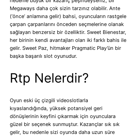
nedenle büyük bir kazanç peşindeyseniz, bir
Megaways daha çok sizin tarzınız olabilir. Ante
(‘önce’ anlamına gelir) bahsi, oyuncuların rastgele
çarpan çarpanlarını önceden seçmelerine olanak
sağlayan benzersiz bir özelliktir. Sweet Bienestar,
her birinin kendi avantajları olan iki farklı bahis ile
gelir. Sweet Paz, hitmaker Pragmatic Play’ün bir
başka başarılı slot oyunudur.
Rtp Nelerdir?
Oyun eski üç çizgili videoslotlarla
kıyaslandığında, yüksek potansiyel geri
dönüşlerinin keyfini çıkarmak için oyunculara
güzel bir seçenek sunmuştur. Kazançlar sık sık
gelir, bu nedenle sizi oyunda daha uzun süre