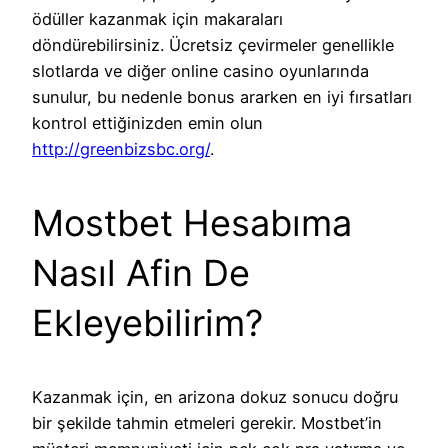
ödüller kazanmak için makaraları
döndürebilirsiniz. Ücretsiz çevirmeler genellikle
slotlarda ve diğer online casino oyunlarında
sunulur, bu nedenle bonus ararken en iyi fırsatları
kontrol ettiğinizden emin olun
http://greenbizsbc.org/
.
Mostbet Hesabıma
Nasıl Afin De
Ekleyebilirim?
Kazanmak için, en arizona dokuz sonucu doğru
bir şekilde tahmin etmeleri gerekir. Mostbet’in