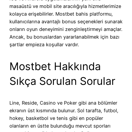
masaüstü ve mobil site aracılığıyla hizmetlerimize
kolayca erişebilirler. Mostbet bahis platformu,
kullanıcılarına avantajlı bonus seçenekleri sunarak
onların oyun deneyimini zenginleştirmeyi amaçlar.
Ancak, bu bonuslardan yararlanabilmek için bazı
şartlar empieza koşullar vardır.
Mostbet Hakkında
Sıkça Sorulan Sorular
Line, Reside, Casino ve Poker gibi ana bölümler
ekranın üst kısmında bulunur. Sol tarafta, futbol,
hokey, basketbol ve tenis gibi en popüler
olanların en üstte bulunduğu mevcut sporları