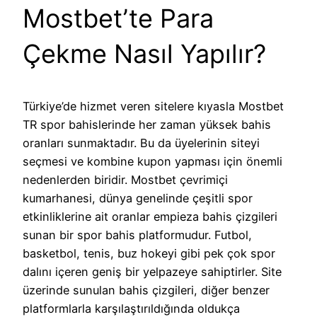
Mostbet’te Para
Çekme Nasıl Yapılır?
Türkiye’de hizmet veren sitelere kıyasla Mostbet
TR spor bahislerinde her zaman yüksek bahis
oranları sunmaktadır. Bu da üyelerinin siteyi
seçmesi ve kombine kupon yapması için önemli
nedenlerden biridir. Mostbet çevrimiçi
kumarhanesi, dünya genelinde çeşitli spor
etkinliklerine ait oranlar empieza bahis çizgileri
sunan bir spor bahis platformudur. Futbol,
basketbol, tenis, buz hokeyi gibi pek çok spor
dalını içeren geniş bir yelpazeye sahiptirler. Site
üzerinde sunulan bahis çizgileri, diğer benzer
platformlarla karşılaştırıldığında oldukça