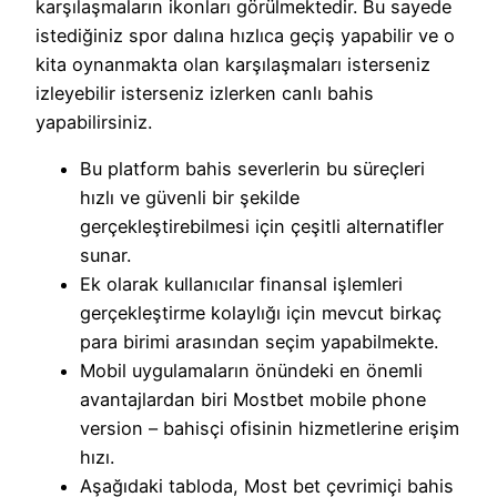
karşılaşmaların ikonları görülmektedir. Bu sayede
istediğiniz spor dalına hızlıca geçiş yapabilir ve o
kita oynanmakta olan karşılaşmaları isterseniz
izleyebilir isterseniz izlerken canlı bahis
yapabilirsiniz.
Bu platform bahis severlerin bu süreçleri
hızlı ve güvenli bir şekilde
gerçekleştirebilmesi için çeşitli alternatifler
sunar.
Ek olarak kullanıcılar finansal işlemleri
gerçekleştirme kolaylığı için mevcut birkaç
para birimi arasından seçim yapabilmekte.
Mobil uygulamaların önündeki en önemli
avantajlardan biri Mostbet mobile phone
version – bahisçi ofisinin hizmetlerine erişim
hızı.
Aşağıdaki tabloda, Most bet çevrimiçi bahis