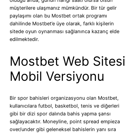
müşterilere ulaşmanız mümkündür. Bir tür gelir
paylaşımı olan bu Mostbet ortak programı
dahilinde Mostbet’e üye olarak, farklı kişilerin
sitede oyun oynanması sağlanınca kazanç elde
edilmektedir.
Mostbet Web Sitesi
Mobil Versiyonu
Bir spor bahisleri organizasyonu olan Mostbet,
kullanıcılara futbol, basketbol, tenis ve diğerleri
gibi bir dizi spor dalında bahis yapma şansı
sağlayacaktır. Moneyline, point spread empieza
over/under gibi geleneksel bahislerin yanı sıra