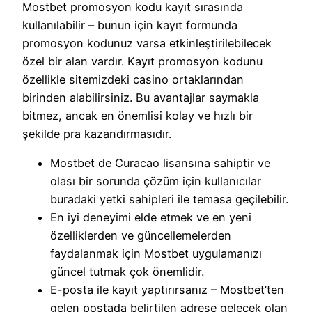
Mostbet promosyon kodu kayıt sırasında
kullanılabilir – bunun için kayıt formunda
promosyon kodunuz varsa etkinleştirilebilecek
özel bir alan vardır. Kayıt promosyon kodunu
özellikle sitemizdeki casino ortaklarından
birinden alabilirsiniz. Bu avantajlar saymakla
bitmez, ancak en önemlisi kolay ve hızlı bir
şekilde pra kazandırmasıdır.
Mostbet de Curacao lisansına sahiptir ve
olası bir sorunda çözüm için kullanıcılar
buradaki yetki sahipleri ile temasa geçilebilir.
En iyi deneyimi elde etmek ve en yeni
özelliklerden ve güncellemelerden
faydalanmak için Mostbet uygulamanızı
güncel tutmak çok önemlidir.
E-posta ile kayıt yaptırırsanız – Mostbet’ten
gelen postada belirtilen adrese gelecek olan