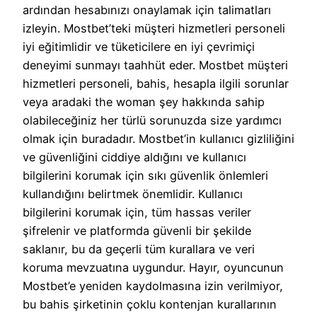
ardından hesabınızı onaylamak için talimatları
izleyin. Mostbet’teki müşteri hizmetleri personeli
iyi eğitimlidir ve tüketicilere en iyi çevrimiçi
deneyimi sunmayı taahhüt eder. Mostbet müşteri
hizmetleri personeli, bahis, hesapla ilgili sorunlar
veya aradaki the woman şey hakkında sahip
olabileceğiniz her türlü sorunuzda size yardımcı
olmak için buradadır. Mostbet’in kullanıcı gizliliğini
ve güvenliğini ciddiye aldığını ve kullanıcı
bilgilerini korumak için sıkı güvenlik önlemleri
kullandığını belirtmek önemlidir. Kullanıcı
bilgilerini korumak için, tüm hassas veriler
şifrelenir ve platformda güvenli bir şekilde
saklanır, bu da geçerli tüm kurallara ve veri
koruma mevzuatına uygundur. Hayır, oyuncunun
Mostbet’e yeniden kaydolmasına izin verilmiyor,
bu bahis şirketinin çoklu kontenjan kurallarının