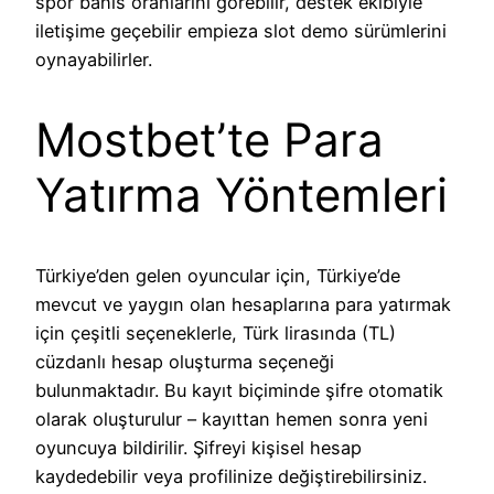
spor bahis oranlarını görebilir, destek ekibiyle
iletişime geçebilir empieza slot demo sürümlerini
oynayabilirler.
Mostbet’te Para
Yatırma Yöntemleri
Türkiye’den gelen oyuncular için, Türkiye’de
mevcut ve yaygın olan hesaplarına para yatırmak
için çeşitli seçeneklerle, Türk lirasında (TL)
cüzdanlı hesap oluşturma seçeneği
bulunmaktadır. Bu kayıt biçiminde şifre otomatik
olarak oluşturulur – kayıttan hemen sonra yeni
oyuncuya bildirilir. Şifreyi kişisel hesap
kaydedebilir veya profilinize değiştirebilirsiniz.