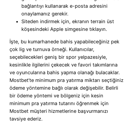
bağlantıyı kullanarak e-posta adresini
onaylamanız gerekir.
Siteden indirmek için, ekranın terrain üst
köşesindeki Apple simgesine tıklayın.
İşte, bu kumarhanede bahis yapabileceğiniz pek
çok lig ve turnuva örneği. Kullanıcılar,
seçebilecekleri geniş bir spor yelpazesiyle,
kesinlikle ilgilerini çekecek ve favori takımlarına
ve oyuncularına bahis yapma olanağı bulacaklar.
Mostbet’te minimum pra yatırma miktarı seçtiğiniz
ödeme yöntemine bağlı olarak değişebilir. Belirli
bir ödeme yöntemi ve bölgeniz için kesin
minimum pra yatırma tutarını öğrenmek için
Mostbet müşteri hizmetlerine başvurmanızı
tavsiye ederiz.