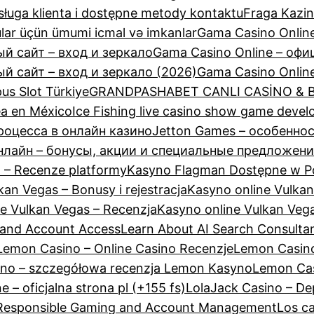
sługa klienta i dostępne metody kontaktu
Fraga Kazin
lar üçün ümumi icmal və imkanlar
Gama Casino Onlin
ый сайт – вход и зеркало
Gama Casino Online – офи
й сайт – вход и зеркало (2026)
Gama Casino Onlin
us Slot Türkiye
GRANDPASHABET CANLI CASİNO & 
ea en México
Ice Fishing live casino show game devel
роцесса в онлайн казино
Jetton Games – особеннос
онлайн – бонусы, акции и специальные предложен
 – Recenze platformy
Kasyno Flagman Dostępne w Pol
kan Vegas – Bonusy i rejestracja
Kasyno online Vulka
e Vulkan Vegas – Recenzja
Kasyno online Vulkan Vega
n and Account Access
Learn About AI Search Consultanc
Lemon Casino – Online Casino Recenzje
Lemon Casino
no – szczegółowa recenzja Lemon Kasyno
Lemon Casi
 – oficjalna strona pl (+155 fs)
LolaJack Casino – De
– Responsible Gaming and Account Management
Los ca