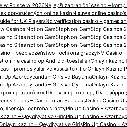
ne w Polsce w 2026
Nejlepší zahraniční casino – komp
íček doporučených online kasin
Nieuwe online casino’s 
uide for UK Players
No verification casino – games and
ew Casinos Not on GamStop
Non-GamStop Casinos 20
sino Sites not on GamStop
Non-GamStop Casinos 20
sino Sites not on GamStop
Non-GamStop Casinos 20
sino – bezpieczeństwo i ochrona graczy
NV Casino – 
t online casino op Android-toestellen
Onlayn kazino B
as – promosiyalar və xüsusi təkliflər
Onlayn Kazino P
n Up Azərbaycanda – Giriş və Başlama
Onlayn Kazino
in Up Azərbaycanda – Giriş və Oynama
Onlayn Kazino
 Χαρακτηριστικά και Πλεονεκτήματα της Πλατφόρμα
vensk Licens – Casino utan Spelpaus
Online Casino Ut
, licencja i ochrona graczy
Pin Up Casino – Azərbayc
Kazino – Qeydiyyat və Giriş
Pin Up Casino – Azərbayc
nlayn Kazino – Qeydiyyat və Giriş
Pin Up Casino – A