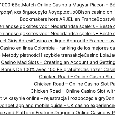
 1000 €
BetMatch Online Casino a Magyar Piacon – Bó
εγγραφή και δημιουργία λογαριασμού
Bison casino onli
Bookmakers hors ARJEL en France
Boostwi
enlandse goksites voor Nederlandse spelers – Beste 
enlandse goksites voor Nederlandse spelers – Beste 
el Giriş Adresi
Casino en ligne Aphrodite France – avis 
Casino en línea Colombia – ranking de los mejores c
 Metody płatności i szybkie transakcje
Casino LolaJa
Casino Mad Slots – Creating an Account and Getting
| Bonus De 100% avec 100 FS gratuits
Casinozer Casi
Chicken Road – Online Casino Slo
Chicken Road – Online Casino Slot 
Chicken Road – Online Casino Slot wit
 w kasynie online – rejestracja i rozpoczęcie gry
Don 
Donbet app and mobile guide – UK casino experience
nce and Platform Features
Dragonia Online Casino w P