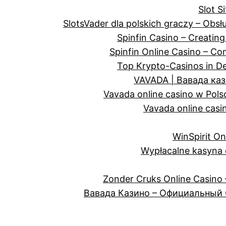
Slot S
SlotsVader dla polskich graczy – Obsł
Spinfin Casino – Creatin
Spinfin Online Casino – C
Top Krypto-Casinos in D
VAVADA | Вавада каз
Vavada online casino w Pols
Vavada online casi
WinSpirit On
Wypłacalne kasyna o
Zonder Cruks Online Casino 
Вавада Казино – Официальный 