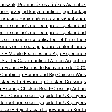
nuszok, Promóciók és Játékos Ajánlatok
ne – przegląd kasyna online i jego funkcji
n казино – как войти в личный кабинет
online casino’s met een groot spelaanbod
online casino’s met een groot spelaanbod
sur l’expérience utilisateur et l’interface
asinos online para jugadores colombianos
ck – Mobile Features and App Experience
 Started
Casino online 1Win en Argentina
no France – Bonus de Bienvenue de 100%
t Combining Humor and Big Chicken Wins
Packed with Rewarding Chicken Crossings
h Exciting Chicken Road-Crossing Action
Bet Casino security guide for UK players
donbet app security guide for UK players
olsce – Rejestracja i Logowanie do Konta