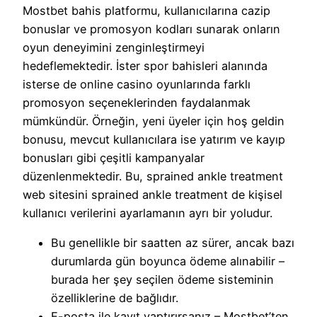
Mostbet bahis platformu, kullanıcılarına cazip
bonuslar ve promosyon kodları sunarak onların
oyun deneyimini zenginleştirmeyi
hedeflemektedir. İster spor bahisleri alanında
isterse de online casino oyunlarında farklı
promosyon seçeneklerinden faydalanmak
mümkündür. Örneğin, yeni üyeler için hoş geldin
bonusu, mevcut kullanıcılara ise yatırım ve kayıp
bonusları gibi çeşitli kampanyalar
düzenlenmektedir. Bu, sprained ankle treatment
web sitesini sprained ankle treatment de kişisel
kullanıcı verilerini ayarlamanın ayrı bir yoludur.
Bu genellikle bir saatten az sürer, ancak bazı
durumlarda gün boyunca ödeme alınabilir –
burada her şey seçilen ödeme sisteminin
özelliklerine de bağlıdır.
E-posta ile kayıt yaptırırsanız – Mostbet’ten