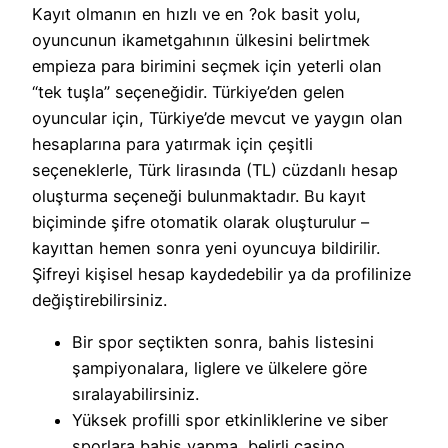
Kayıt olmanın en hızlı ve en ?ok basit yolu,
oyuncunun ikametgahının ülkesini belirtmek
empieza para birimini seçmek için yeterli olan
“tek tuşla” seçeneğidir. Türkiye’den gelen
oyuncular için, Türkiye’de mevcut ve yaygın olan
hesaplarına para yatırmak için çeşitli
seçeneklerle, Türk lirasında (TL) cüzdanlı hesap
oluşturma seçeneği bulunmaktadır. Bu kayıt
biçiminde şifre otomatik olarak oluşturulur –
kayıttan hemen sonra yeni oyuncuya bildirilir.
Şifreyi kişisel hesap kaydedebilir ya da profilinize
değiştirebilirsiniz.
Bir spor seçtikten sonra, bahis listesini
şampiyonalara, liglere ve ülkelere göre
sıralayabilirsiniz.
Yüksek profilli spor etkinliklerine ve siber
sporlara bahis yapma, belirli casino