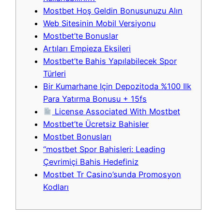
Mostbet Hoş Geldin Bonusunuzu Alın
Web Sitesinin Mobil Versiyonu
Mostbet’te Bonuslar
Artıları Empieza Eksileri
Mostbet’te Bahis Yapılabilecek Spor
Türleri
Bir Kumarhane Için Depozitoda %100 Ilk
Para Yatırma Bonusu + 15fs
License Associated With Mostbet
Mostbet’te Ücretsiz Bahisler
Mostbet Bonusları
“mostbet Spor Bahisleri: Leading
Çevrimiçi Bahis Hedefiniz
Mostbet Tr Casino’sunda Promosyon
Kodları