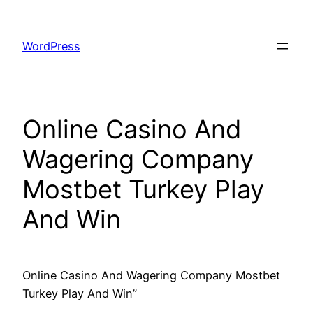
Skip
to
WordPress
content
Online Casino And
Wagering Company
Mostbet Turkey Play
And Win
Online Casino And Wagering Company Mostbet
Turkey Play And Win”