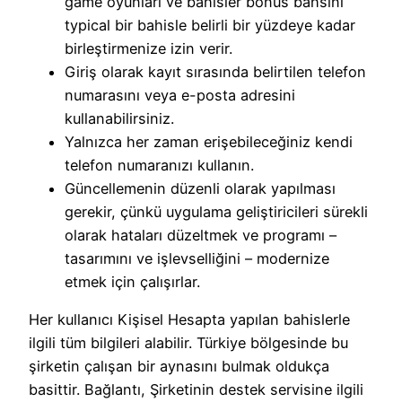
game oyunları ve bahisler bonus bahsini
typical bir bahisle belirli bir yüzdeye kadar
birleştirmenize izin verir.
Giriş olarak kayıt sırasında belirtilen telefon
numarasını veya e-posta adresini
kullanabilirsiniz.
Yalnızca her zaman erişebileceğiniz kendi
telefon numaranızı kullanın.
Güncellemenin düzenli olarak yapılması
gerekir, çünkü uygulama geliştiricileri sürekli
olarak hataları düzeltmek ve programı –
tasarımını ve işlevselliğini – modernize
etmek için çalışırlar.
Her kullanıcı Kişisel Hesapta yapılan bahislerle
ilgili tüm bilgileri alabilir. Türkiye bölgesinde bu
şirketin çalışan bir aynasını bulmak oldukça
basittir. Bağlantı, Şirketinin destek servisine ilgili