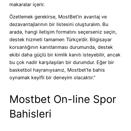
makaralar içerir.
Özetlemek gerekirse, MostBet’in avantaj ve
dezavantajlarının bir listesini oluşturalım. Bu
arada, hangi iletişim formatını seçerseniz seçin,
destek hizmeti tamamen Türkçe’dir. Bilgisayar
korsanlığının kanıtlanması durumunda, destek
ekibi daha güçlü bir kimlik kanıtı isteyebilir, ancak
bu çok nadir karşılaşılan bir durumdur. Eğer bir
basketbol hayranıysanız, Mostbet’te bahis
oynamak keyifli bir deneyim olacaktır.”
Mostbet On-line Spor
Bahisleri