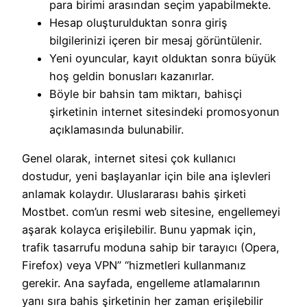
para birimi arasından seçim yapabilmekte.
Hesap oluşturulduktan sonra giriş
bilgilerinizi içeren bir mesaj görüntülenir.
Yeni oyuncular, kayıt olduktan sonra büyük
hoş geldin bonusları kazanırlar.
Böyle bir bahsin tam miktarı, bahisçi
şirketinin internet sitesindeki promosyonun
açıklamasında bulunabilir.
Genel olarak, internet sitesi çok kullanıcı
dostudur, yeni başlayanlar için bile ana işlevleri
anlamak kolaydır. Uluslararası bahis şirketi
Mostbet. com’un resmi web sitesine, engellemeyi
aşarak kolayca erişilebilir. Bunu yapmak için,
trafik tasarrufu moduna sahip bir tarayıcı (Opera,
Firefox) veya VPN” “hizmetleri kullanmanız
gerekir. Ana sayfada, engelleme atlamalarının
yanı sıra bahis şirketinin her zaman erişilebilir