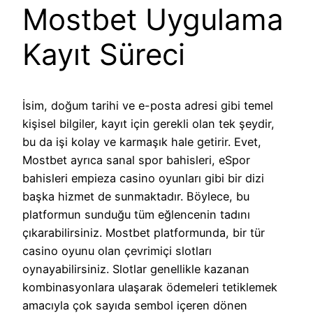
Mostbet Uygulama
Kayıt Süreci
İsim, doğum tarihi ve e-posta adresi gibi temel
kişisel bilgiler, kayıt için gerekli olan tek şeydir,
bu da işi kolay ve karmaşık hale getirir. Evet,
Mostbet ayrıca sanal spor bahisleri, eSpor
bahisleri empieza casino oyunları gibi bir dizi
başka hizmet de sunmaktadır. Böylece, bu
platformun sunduğu tüm eğlencenin tadını
çıkarabilirsiniz. Mostbet platformunda, bir tür
casino oyunu olan çevrimiçi slotları
oynayabilirsiniz. Slotlar genellikle kazanan
kombinasyonlara ulaşarak ödemeleri tetiklemek
amacıyla çok sayıda sembol içeren dönen