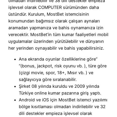
olmadan indirilebilir ve 38 dili destekler empieza
işlevsel olarak COMPUTER sürümünden daha
üstündür. Kurulum, MostBet istemcisinin
konumundan bağımsız olarak çalışan aynaları
aramadan yapmanıza ve bahis oynamanıza izin
verecektir. MostBet’in tüm kumar faaliyetleri mobil
uygulamalar üzerinden yürütülebilir ve dünyanın
her yerinden oynayabilir ve bahis yapabilirsiniz.
Ana ekranda oyunlar özelliklerine göre”
“(bonus, jackpot, risk oyunu vb. ), türe göre
(çizgi movie, spor, 18+, Mısır vb. ) ve
sağlayıcıya göre sıralanabilir.
Şirket 08 yılında kuruldu ve 2009 yılında
Türkiye online kumar pazarına giriş yaptı.
Android ve iOS için MostBet istemci yazılımı
bölge kısıtlaması olmadan indirilebilir ve 32
dili destekler empieza işlevsel olarak