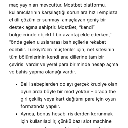
maç yayınları mevcuttur. Mostbet platformu,
kullanıcılarının karşılaştığı sorunlara hızlı empieza
etkili çözümler sunmayı amaçlayan geniş bir
destek ağına sahiptir. MostBet, “kendi”
bölgelerinde objektif bir avantaj elde ederken,”
“önde gelen uluslararası bahisçilerle rekabet
edebilir. Türkiye’den müşteriler için, net sitesinin
tüm bölümlerinin kendi ana dillerine tam bir
çevirisi vardır ve yerel para biriminde hesap açma
ve bahis yapma olanağı vardır.
Belli sebeplerden dolayı gerçek krupiye olan
oyunlarda böyle bir mod yoktur – orada the
girl çekiliş veya kart dağıtımı para için oyun
formatında yapılır.
Ayrıca, bonus hesabı risklerden korunmak
için kullanılabilir, çünkü bazı slot machine