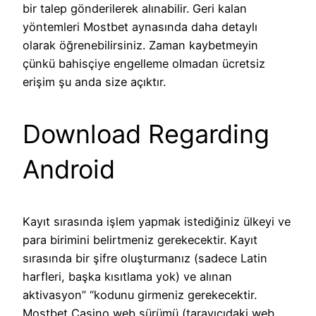
bir talep gönderilerek alınabilir. Geri kalan
yöntemleri Mostbet aynasında daha detaylı
olarak öğrenebilirsiniz. Zaman kaybetmeyin
çünkü bahisçiye engelleme olmadan ücretsiz
erişim şu anda size açıktır.
Download Regarding
Android
Kayıt sırasında işlem yapmak istediğiniz ülkeyi ve
para birimini belirtmeniz gerekecektir. Kayıt
sırasında bir şifre oluşturmanız (sadece Latin
harfleri, başka kısıtlama yok) ve alınan
aktivasyon” “kodunu girmeniz gerekecektir.
Mostbet Casino web sürümü (tarayıcıdaki web