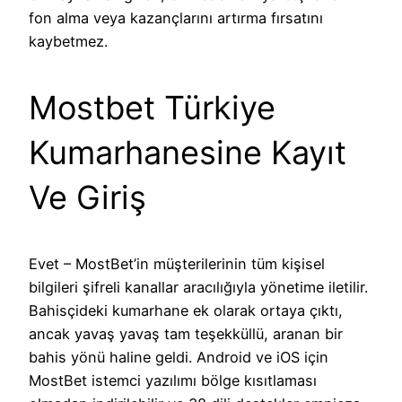
fon alma veya kazançlarını artırma fırsatını
kaybetmez.
Mostbet Türkiye
Kumarhanesine Kayıt
Ve Giriş
Evet – MostBet’in müşterilerinin tüm kişisel
bilgileri şifreli kanallar aracılığıyla yönetime iletilir.
Bahisçideki kumarhane ek olarak ortaya çıktı,
ancak yavaş yavaş tam teşekküllü, aranan bir
bahis yönü haline geldi. Android ve iOS için
MostBet istemci yazılımı bölge kısıtlaması