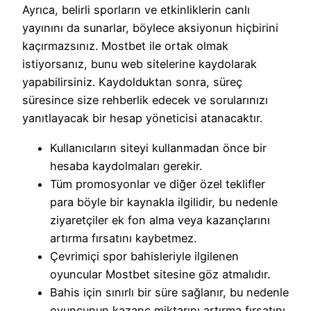
Ayrıca, belirli sporların ve etkinliklerin canlı
yayınını da sunarlar, böylece aksiyonun hiçbirini
kaçırmazsınız. Mostbet ile ortak olmak
istiyorsanız, bunu web sitelerine kaydolarak
yapabilirsiniz. Kaydolduktan sonra, süreç
süresince size rehberlik edecek ve sorularınızı
yanıtlayacak bir hesap yöneticisi atanacaktır.
Kullanıcıların siteyi kullanmadan önce bir
hesaba kaydolmaları gerekir.
Tüm promosyonlar ve diğer özel teklifler
para böyle bir kaynakla ilgilidir, bu nedenle
ziyaretçiler ek fon alma veya kazançlarını
artırma fırsatını kaybetmez.
Çevrimiçi spor bahisleriyle ilgilenen
oyuncular Mostbet sitesine göz atmalıdır.
Bahis için sınırlı bir süre sağlanır, bu nedenle
oyuncunun kazanç miktarını artırma fırsatını