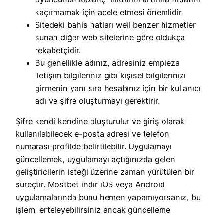
kaçırmamak için acele etmesi önemlidir.
Sitedeki bahis hatları weil benzer hizmetler
sunan diğer web sitelerine göre oldukça
rekabetçidir.
Bu genellikle adınız, adresiniz empieza
iletişim bilgileriniz gibi kişisel bilgilerinizi
girmenin yanı sıra hesabınız için bir kullanıcı
adı ve şifre oluşturmayı gerektirir.
Şifre kendi kendine oluşturulur ve giriş olarak
kullanılabilecek e-posta adresi ve telefon
numarası profilde belirtilebilir. Uygulamayı
güncellemek, uygulamayı açtığınızda gelen
geliştiricilerin isteği üzerine zaman yürütülen bir
süreçtir. Mostbet indir iOS veya Android
uygulamalarında bunu hemen yapamıyorsanız, bu
işlemi erteleyebilirsiniz ancak güncelleme