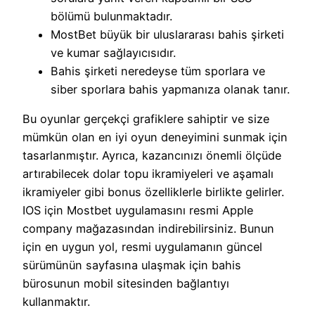
bölümü bulunmaktadır.
MostBet büyük bir uluslararası bahis şirketi
ve kumar sağlayıcısıdır.
Bahis şirketi neredeyse tüm sporlara ve
siber sporlara bahis yapmanıza olanak tanır.
Bu oyunlar gerçekçi grafiklere sahiptir ve size
mümkün olan en iyi oyun deneyimini sunmak için
tasarlanmıştır. Ayrıca, kazancınızı önemli ölçüde
artırabilecek dolar topu ikramiyeleri ve aşamalı
ikramiyeler gibi bonus özelliklerle birlikte gelirler.
IOS için Mostbet uygulamasını resmi Apple
company mağazasından indirebilirsiniz. Bunun
için en uygun yol, resmi uygulamanın güncel
sürümünün sayfasına ulaşmak için bahis
bürosunun mobil sitesinden bağlantıyı
kullanmaktır.