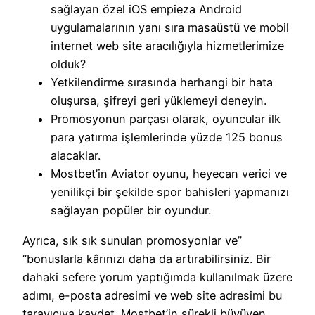
sağlayan özel iOS empieza Android
uygulamalarının yanı sıra masaüstü ve mobil
internet web site aracılığıyla hizmetlerimize
olduk?
Yetkilendirme sırasında herhangi bir hata
oluşursa, şifreyi geri yüklemeyi deneyin.
Promosyonun parçası olarak, oyuncular ilk
para yatırma işlemlerinde yüzde 125 bonus
alacaklar.
Mostbet’in Aviator oyunu, heyecan verici ve
yenilikçi bir şekilde spor bahisleri yapmanızı
sağlayan popüler bir oyundur.
Ayrıca, sık sık sunulan promosyonlar ve”
“bonuslarla kârınızı daha da artırabilirsiniz. Bir
dahaki sefere yorum yaptığımda kullanılmak üzere
adımı, e-posta adresimi ve web site adresimi bu
tarayıcıya kaydet. Mostbet’in sürekli büyüyen