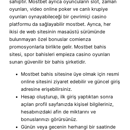
sahiptir. Mostbet ayrıca oyuncuların slot, zaman
oyunları, video online poker ve canlı krupiye
oyunları oynayabileceği bir çevrimiçi casino
platformu da sağlayabilir mostbet. Ayrıca, her
ikisi de web sitesinin masaüstü sürümünde
bulunmayan özel bonuslar comienza
promosyonlarla birlikte gelir. Mostbet bahis
sitesi, spor bahisleri empieza casino oyunları
sunan güvenilir bir bahis şirketidir.
Mostbet bahis sitesine üye olmak için resmi
online sitesini ziyaret edebilir ve güncel giriş
adresine erişebilirsiniz.
Hesap oluşturup, ilk giriş yaptıktan sonra
açılan profil sayfanızda kişisel bilgileriniz,
hesabınızdaki afin de miktarını ve
bonuslarınızı görürsünüz.
Günün veya gecenin herhangi bir saatinde