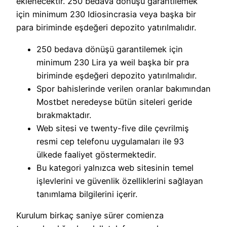
eklenecektir. 250 bedava dönüşü garantilemek
için minimum 230 Idiosincrasia veya başka bir
para biriminde eşdeğeri depozito yatırılmalıdır.
250 bedava dönüşü garantilemek için
minimum 230 Lira ya weil başka bir pra
biriminde eşdeğeri depozito yatırılmalıdır.
Spor bahislerinde verilen oranlar bakımından
Mostbet neredeyse bütün siteleri geride
bırakmaktadır.
Web sitesi ve twenty-five dile çevrilmiş
resmi cep telefonu uygulamaları ile 93
ülkede faaliyet göstermektedir.
Bu kategori yalnızca web sitesinin temel
işlevlerini ve güvenlik özelliklerini sağlayan
tanımlama bilgilerini içerir.
Kurulum birkaç saniye sürer comienza