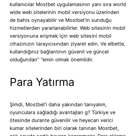
kullanıcılar Mostbet uygulamasının yanı sıra world
wide web sitelerinin mobil versiyonu üzerinden
de bahis oynayabilir ve Mostbet’in sunduğu
hizmetlerden yararlanabilirler. Web sitesinin mobil
versiyonuna erişmek için web sitesini mobil
cihazınızın tarayıcısından ziyaret edin. Ve elbette,
kullandığınız bağlantının güvenli ve güncel
olduğundan” “emin olmak önemlidir.
Para Yatırma
Şimdi, Mostbet’i daha yakından tanıyalım,
oyunculara sağladığı avantajları g? Türkiye ve
ötesinde durante güvenilir ve heyecan verici
kumar sitelerinden biri olarak tanınan Mostbet,