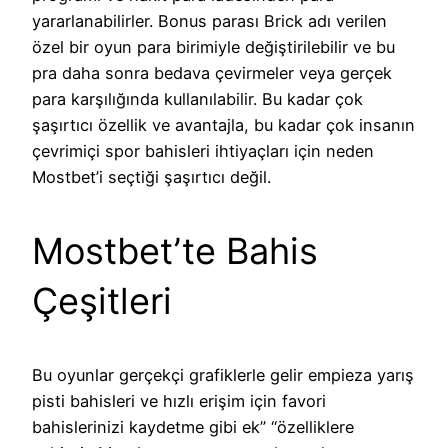
yararlanabilirler. Bonus parası Brick adı verilen
özel bir oyun para birimiyle değiştirilebilir ve bu
pra daha sonra bedava çevirmeler veya gerçek
para karşılığında kullanılabilir. Bu kadar çok
şaşırtıcı özellik ve avantajla, bu kadar çok insanın
çevrimiçi spor bahisleri ihtiyaçları için neden
Mostbet’i seçtiği şaşırtıcı değil.
Mostbet’te Bahis
Çeşitleri
Bu oyunlar gerçekçi grafiklerle gelir empieza yarış
pisti bahisleri ve hızlı erişim için favori
bahislerinizi kaydetme gibi ek” “özelliklere