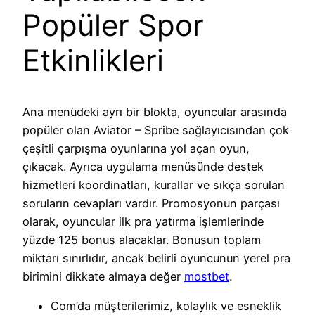
Popüler Spor
Etkinlikleri
Ana menüdeki ayrı bir blokta, oyuncular arasında
popüler olan Aviator – Spribe sağlayıcısından çok
çeşitli çarpışma oyunlarına yol açan oyun,
çıkacak. Ayrıca uygulama menüsünde destek
hizmetleri koordinatları, kurallar ve sıkça sorulan
soruların cevapları vardır. Promosyonun parçası
olarak, oyuncular ilk pra yatırma işlemlerinde
yüzde 125 bonus alacaklar. Bonusun toplam
miktarı sınırlıdır, ancak belirli oyuncunun yerel pra
birimini dikkate almaya değer
mostbet
.
Com’da müşterilerimiz, kolaylık ve esneklik