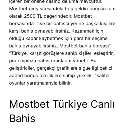
içeren bir online casino de uma mevcuttur.
Mostbet giriş sitesindeki hoş geldin bonusu tam
olarak 2500 TL değerindedir. Mostbet
borsasında” “ise bir bahisçi yerine başka kişilere
karşı bahis oynayabilirsiniz. Kazanmak için
olduğu kadar kaybetmek için para bir seçime
bahis oynayabilirsiniz. Mostbet bahis borsası”
“Türkiye, karşıt görüşlere sahip kişileri eşleştirir,
pra empieza bahis oranlarını yönetir. Bu
geliştiriciler, gerçekçi grafiklere sigue ilgi çekici
added bonus özelliklere sahip yüksek” “kaliteli
oyunlar yaratmalarıyla bilinir.
Mostbet Türkiye Canlı
Bahis