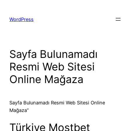
Skip
to
WordPress
content
Sayfa Bulunamadı
Resmi Web Sitesi
Online Mağaza
Sayfa Bulunamadı Resmi Web Sitesi Online
Mağaza”
Türkiye Mostbet