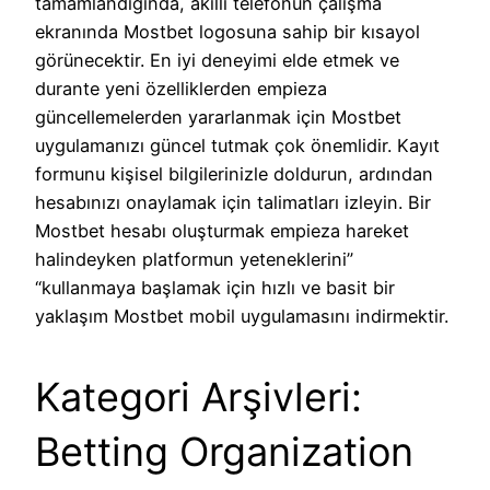
tamamlandığında, akıllı telefonun çalışma
ekranında Mostbet logosuna sahip bir kısayol
görünecektir. En iyi deneyimi elde etmek ve
durante yeni özelliklerden empieza
güncellemelerden yararlanmak için Mostbet
uygulamanızı güncel tutmak çok önemlidir. Kayıt
formunu kişisel bilgilerinizle doldurun, ardından
hesabınızı onaylamak için talimatları izleyin. Bir
Mostbet hesabı oluşturmak empieza hareket
halindeyken platformun yeteneklerini”
“kullanmaya başlamak için hızlı ve basit bir
yaklaşım Mostbet mobil uygulamasını indirmektir.
Kategori Arşivleri:
Betting Organization