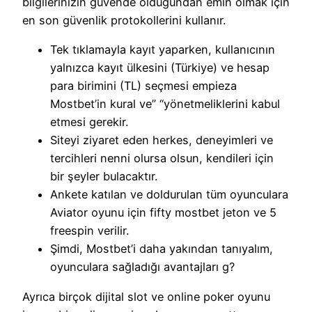
bilgilerinizin güvende olduğundan emin olmak için
en son güvenlik protokollerini kullanır.
Tek tıklamayla kayıt yaparken, kullanıcının
yalnızca kayıt ülkesini (Türkiye) ve hesap
para birimini (TL) seçmesi empieza
Mostbet’in kural ve” “yönetmeliklerini kabul
etmesi gerekir.
Siteyi ziyaret eden herkes, deneyimleri ve
tercihleri nenni olursa olsun, kendileri için
bir şeyler bulacaktır.
Ankete katılan ve doldurulan tüm oyunculara
Aviator oyunu için fifty mostbet jeton ve 5
freespin verilir.
Şimdi, Mostbet’i daha yakından tanıyalım,
oyunculara sağladığı avantajları g?
Ayrıca birçok dijital slot ve online poker oyunu