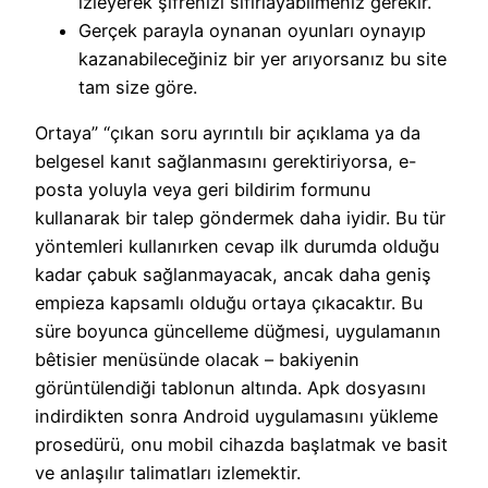
izleyerek şifrenizi sıfırlayabilmeniz gerekir.
Gerçek parayla oynanan oyunları oynayıp
kazanabileceğiniz bir yer arıyorsanız bu site
tam size göre.
Ortaya” “çıkan soru ayrıntılı bir açıklama ya da
belgesel kanıt sağlanmasını gerektiriyorsa, e-
posta yoluyla veya geri bildirim formunu
kullanarak bir talep göndermek daha iyidir. Bu tür
yöntemleri kullanırken cevap ilk durumda olduğu
kadar çabuk sağlanmayacak, ancak daha geniş
empieza kapsamlı olduğu ortaya çıkacaktır. Bu
süre boyunca güncelleme düğmesi, uygulamanın
bêtisier menüsünde olacak – bakiyenin
görüntülendiği tablonun altında. Apk dosyasını
indirdikten sonra Android uygulamasını yükleme
prosedürü, onu mobil cihazda başlatmak ve basit
ve anlaşılır talimatları izlemektir.