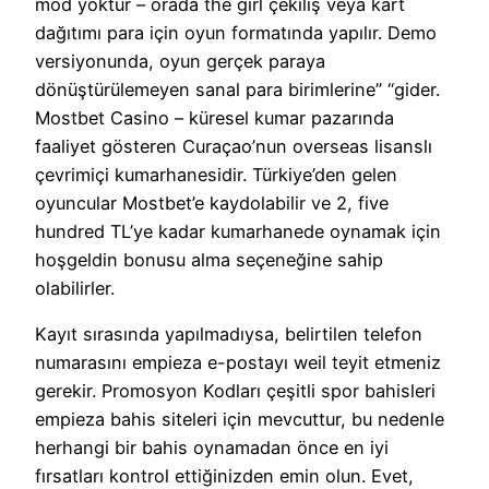
mod yoktur – orada the girl çekiliş veya kart
dağıtımı para için oyun formatında yapılır. Demo
versiyonunda, oyun gerçek paraya
dönüştürülemeyen sanal para birimlerine” “gider.
Mostbet Casino – küresel kumar pazarında
faaliyet gösteren Curaçao’nun overseas lisanslı
çevrimiçi kumarhanesidir. Türkiye’den gelen
oyuncular Mostbet’e kaydolabilir ve 2, five
hundred TL’ye kadar kumarhanede oynamak için
hoşgeldin bonusu alma seçeneğine sahip
olabilirler.
Kayıt sırasında yapılmadıysa, belirtilen telefon
numarasını empieza e-postayı weil teyit etmeniz
gerekir. Promosyon Kodları çeşitli spor bahisleri
empieza bahis siteleri için mevcuttur, bu nedenle
herhangi bir bahis oynamadan önce en iyi
fırsatları kontrol ettiğinizden emin olun. Evet,