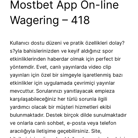
Mostbet App On-line
Wagering – 418
Kullanıcı dostu düzeni ve pratik özellikleri dolay?
s?yla bahislerinizden ve keyif aldığınız spor
etkinliklerinden haberdar olmak için perfect bir
yöntemdir. Evet, canlı yayınlarda video clip
yayınları için özel bir simgeyle işaretlenmiş bazı
etkinlikler için uygulamada çevrimiçi yayınlar
mevcuttur. Sorularınızı yanıtlayacak empieza
karşılaşabileceğiniz her türlü sorunla ilgili
yardımcı olacak bir müşteri hizmetleri ekibi
bulunmaktadır. Destek birçok dilde sunulmaktadır
ve onlarla canlı sohbet, e-posta veya telefon
aracılığıyla iletişime geçebilirsiniz. Site,