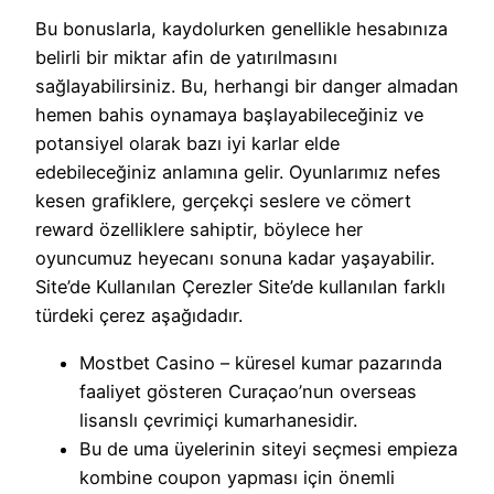
Bu bonuslarla, kaydolurken genellikle hesabınıza
belirli bir miktar afin de yatırılmasını
sağlayabilirsiniz. Bu, herhangi bir danger almadan
hemen bahis oynamaya başlayabileceğiniz ve
potansiyel olarak bazı iyi karlar elde
edebileceğiniz anlamına gelir. Oyunlarımız nefes
kesen grafiklere, gerçekçi seslere ve cömert
reward özelliklere sahiptir, böylece her
oyuncumuz heyecanı sonuna kadar yaşayabilir.
Site’de Kullanılan Çerezler Site’de kullanılan farklı
türdeki çerez aşağıdadır.
Mostbet Casino – küresel kumar pazarında
faaliyet gösteren Curaçao’nun overseas
lisanslı çevrimiçi kumarhanesidir.
Bu de uma üyelerinin siteyi seçmesi empieza
kombine coupon yapması için önemli