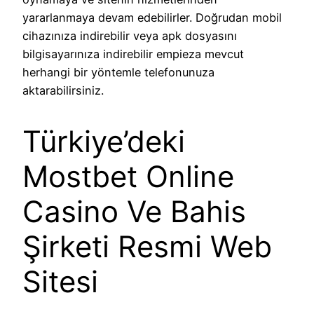
yararlanmaya devam edebilirler. Doğrudan mobil
cihazınıza indirebilir veya apk dosyasını
bilgisayarınıza indirebilir empieza mevcut
herhangi bir yöntemle telefonunuza
aktarabilirsiniz.
Türkiye’deki
Mostbet Online
Casino Ve Bahis
Şirketi Resmi Web
Sitesi