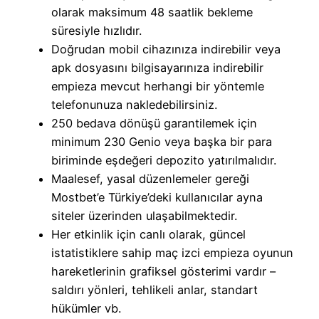
olarak maksimum 48 saatlik bekleme
süresiyle hızlıdır.
Doğrudan mobil cihazınıza indirebilir veya
apk dosyasını bilgisayarınıza indirebilir
empieza mevcut herhangi bir yöntemle
telefonunuza nakledebilirsiniz.
250 bedava dönüşü garantilemek için
minimum 230 Genio veya başka bir para
biriminde eşdeğeri depozito yatırılmalıdır.
Maalesef, yasal düzenlemeler gereği
Mostbet’e Türkiye’deki kullanıcılar ayna
siteler üzerinden ulaşabilmektedir.
Her etkinlik için canlı olarak, güncel
istatistiklere sahip maç izci empieza oyunun
hareketlerinin grafiksel gösterimi vardır –
saldırı yönleri, tehlikeli anlar, standart
hükümler vb.