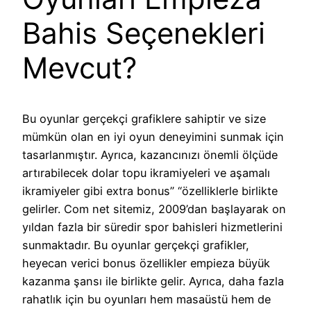
Bahis Seçenekleri
Mevcut?
Bu oyunlar gerçekçi grafiklere sahiptir ve size
mümkün olan en iyi oyun deneyimini sunmak için
tasarlanmıştır. Ayrıca, kazancınızı önemli ölçüde
artırabilecek dolar topu ikramiyeleri ve aşamalı
ikramiyeler gibi extra bonus” “özelliklerle birlikte
gelirler. Com net sitemiz, 2009’dan başlayarak on
yıldan fazla bir süredir spor bahisleri hizmetlerini
sunmaktadır. Bu oyunlar gerçekçi grafikler,
heyecan verici bonus özellikler empieza büyük
kazanma şansı ile birlikte gelir. Ayrıca, daha fazla
rahatlık için bu oyunları hem masaüstü hem de