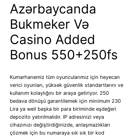
Azərbaycanda
Bukmeker Və
Casino Added
Bonus 550+250fs
Kumarhanemiz tüm oyuncularımız için heyecan
verici oyunları, yüksek güvenlik standartlarını ve
kullanım kolaylığını bir araya getiriyor. 250
bedava dönüşü garantilemek için minimum 230
Lira ya weil başka bir para biriminde eşdeğeri
depozito yatırılmalıdır. IP adresinizi veya
cihazınızı değiştirdiğinizde, anlaşmazlıkları
çözmek için bu numaraya sık sık bir kod