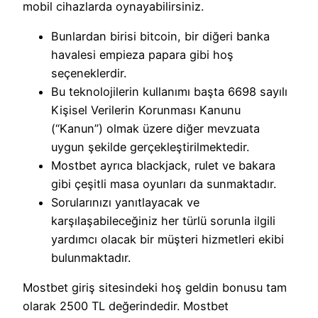
mobil cihazlarda oynayabilirsiniz.
Bunlardan birisi bitcoin, bir diğeri banka
havalesi empieza papara gibi hoş
seçeneklerdir.
Bu teknolojilerin kullanımı başta 6698 sayılı
Kişisel Verilerin Korunması Kanunu
(“Kanun”) olmak üzere diğer mevzuata
uygun şekilde gerçekleştirilmektedir.
Mostbet ayrıca blackjack, rulet ve bakara
gibi çeşitli masa oyunları da sunmaktadır.
Sorularınızı yanıtlayacak ve
karşılaşabileceğiniz her türlü sorunla ilgili
yardımcı olacak bir müşteri hizmetleri ekibi
bulunmaktadır.
Mostbet giriş sitesindeki hoş geldin bonusu tam
olarak 2500 TL değerindedir. Mostbet