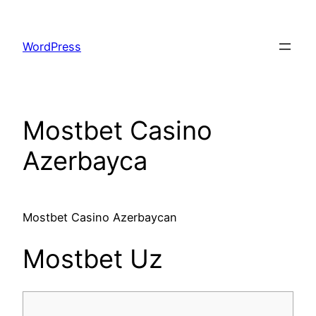
Skip
to
WordPress
content
Mostbet Casino
Azerbayca
Mostbet Casino Azerbaycan
Mostbet Uz