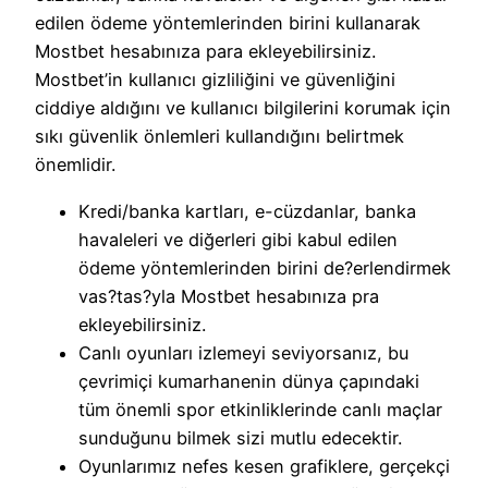
edilen ödeme yöntemlerinden birini kullanarak
Mostbet hesabınıza para ekleyebilirsiniz.
Mostbet’in kullanıcı gizliliğini ve güvenliğini
ciddiye aldığını ve kullanıcı bilgilerini korumak için
sıkı güvenlik önlemleri kullandığını belirtmek
önemlidir.
Kredi/banka kartları, e-cüzdanlar, banka
havaleleri ve diğerleri gibi kabul edilen
ödeme yöntemlerinden birini de?erlendirmek
vas?tas?yla Mostbet hesabınıza pra
ekleyebilirsiniz.
Canlı oyunları izlemeyi seviyorsanız, bu
çevrimiçi kumarhanenin dünya çapındaki
tüm önemli spor etkinliklerinde canlı maçlar
sunduğunu bilmek sizi mutlu edecektir.
Oyunlarımız nefes kesen grafiklere, gerçekçi