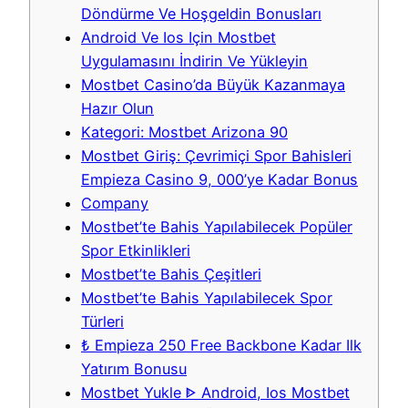
Döndürme Ve Hoşgeldin Bonusları
Android Ve Ios Için Mostbet
Uygulamasını İndirin Ve Yükleyin
Mostbet Casino’da Büyük Kazanmaya
Hazır Olun
Kategori: Mostbet Arizona 90
Mostbet Giriş: Çevrimiçi Spor Bahisleri
Empieza Casino 9, 000’ye Kadar Bonus
Company
Mostbet’te Bahis Yapılabilecek Popüler
Spor Etkinlikleri
Mostbet’te Bahis Çeşitleri
Mostbet’te Bahis Yapılabilecek Spor
Türleri
₺ Empieza 250 Free Backbone Kadar Ilk
Yatırım Bonusu
Mostbet Yukle ᐈ Android, Ios Mostbet