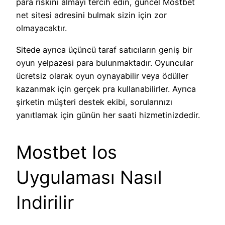
para riskini almayı tercih edin, güncel Mostbet
net sitesi adresini bulmak sizin için zor
olmayacaktır.
Sitede ayrıca üçüncü taraf satıcıların geniş bir
oyun yelpazesi para bulunmaktadır. Oyuncular
ücretsiz olarak oyun oynayabilir veya ödüller
kazanmak için gerçek pra kullanabilirler. Ayrıca
şirketin müşteri destek ekibi, sorularınızı
yanıtlamak için günün her saati hizmetinizdedir.
Mostbet Ios
Uygulaması Nasıl
Indirilir