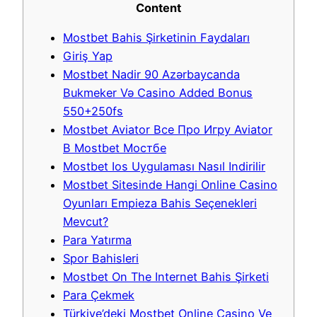
Content
Mostbet Bahis Şirketinin Faydaları
Giriş Yap
Mostbet Nadir 90 Azərbaycanda
Bukmeker Və Casino Added Bonus
550+250fs
Mostbet Aviator Все Про Игру Aviator
В Mostbet Мостбе
Mostbet Ios Uygulaması Nasıl Indirilir
Mostbet Sitesinde Hangi Online Casino
Oyunları Empieza Bahis Seçenekleri
Mevcut?
Para Yatırma
Spor Bahisleri
Mostbet On The Internet Bahis Şirketi
Para Çekmek
Türkiye’deki Mostbet Online Casino Ve