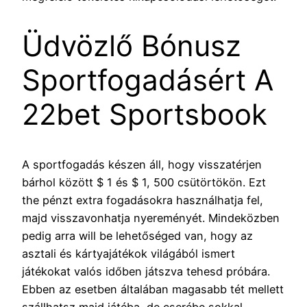
Üdvözlő Bónusz
Sportfogadásért A
22bet Sportsbook
A sportfogadás készen áll, hogy visszatérjen
bárhol között $ 1 és $ 1, 500 csütörtökön. Ezt
the pénzt extra fogadásokra használhatja fel,
majd visszavonhatja nyereményét. Mindeközben
pedig arra will be lehetőséged van, hogy az
asztali és kártyajátékok világából ismert
játékokat valós időben játszva tehesd próbára.
Ebben az esetben általában magasabb tét mellett