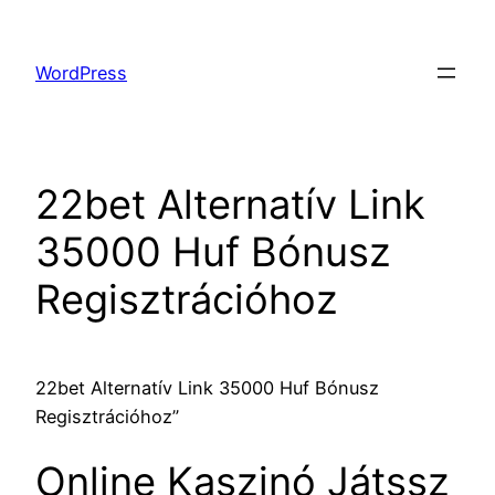
Skip
to
WordPress
content
22bet Alternatív Link
35000 Huf Bónusz
Regisztrációhoz
22bet Alternatív Link 35000 Huf Bónusz
Regisztrációhoz”
Online Kaszinó Játssz