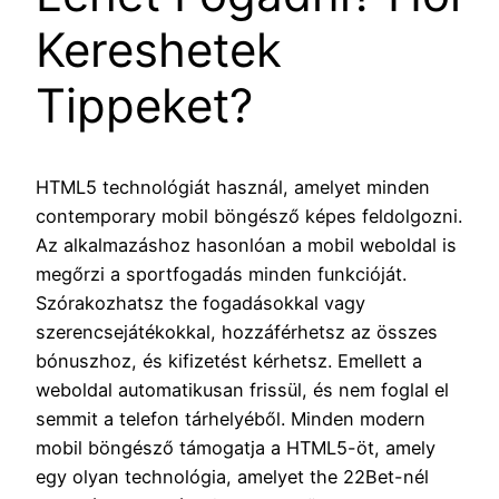
Kereshetek
Tippeket?
HTML5 technológiát használ, amelyet minden
contemporary mobil böngésző képes feldolgozni.
Az alkalmazáshoz hasonlóan a mobil weboldal is
megőrzi a sportfogadás minden funkcióját.
Szórakozhatsz the fogadásokkal vagy
szerencsejátékokkal, hozzáférhetsz az összes
bónuszhoz, és kifizetést kérhetsz. Emellett a
weboldal automatikusan frissül, és nem foglal el
semmit a telefon tárhelyéből. Minden modern
mobil böngésző támogatja a HTML5-öt, amely
egy olyan technológia, amelyet the 22Bet-nél