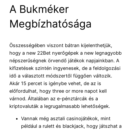
A Bukméker
Megbízhatósága
Összességében viszont bátran kijelenthetjük,
hogy a new 22Bet nyerőgépek a new legnagyobb
népszerűségnek örvendő játékok napjainkban. A
kifizetések szintén ingyenesek, de a feldolgozási
idő a választott módszertől függően változik.
Akár 15 percet is igénybe vehet, de az is
előfordulhat, hogy three or more napot kell
várnod. Általában az e-pénztárcák és a
kriptovaluták a legrugalmasabb lehetőségek.
Vannak még asztali casinojátékok, mint
például a rulett és blackjack, hogy játszhat a