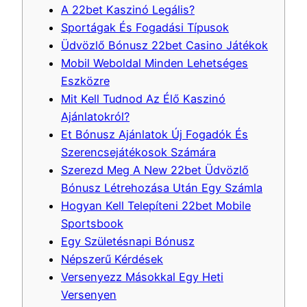
A 22bet Kaszinó Legális?
Sportágak És Fogadási Típusok
Üdvözlő Bónusz 22bet Casino Játékok
Mobil Weboldal Minden Lehetséges
Eszközre
Mit Kell Tudnod Az Élő Kaszinó
Ajánlatokról?
Et Bónusz Ajánlatok Új Fogadók És
Szerencsejátékosok Számára
Szerezd Meg A New 22bet Üdvözlő
Bónusz Létrehozása Után Egy Számla
Hogyan Kell Telepíteni 22bet Mobile
Sportsbook
Egy Születésnapi Bónusz
Népszerű Kérdések
Versenyezz Másokkal Egy Heti
Versenyen