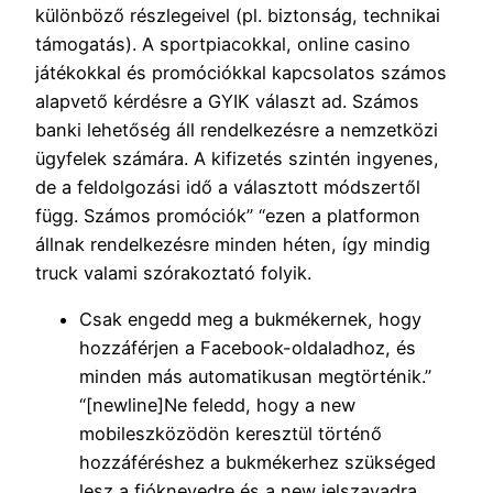
különböző részlegeivel (pl. biztonság, technikai
támogatás). A sportpiacokkal, online casino
játékokkal és promóciókkal kapcsolatos számos
alapvető kérdésre a GYIK választ ad. Számos
banki lehetőség áll rendelkezésre a nemzetközi
ügyfelek számára. A kifizetés szintén ingyenes,
de a feldolgozási idő a választott módszertől
függ. Számos promóciók” “ezen a platformon
állnak rendelkezésre minden héten, így mindig
truck valami szórakoztató folyik.
Csak engedd meg a bukmékernek, hogy
hozzáférjen a Facebook-oldaladhoz, és
minden más automatikusan megtörténik.”
“[newline]Ne feledd, hogy a new
mobileszközödön keresztül történő
hozzáféréshez a bukmékerhez szükséged
lesz a fióknevedre és a new jelszavadra.