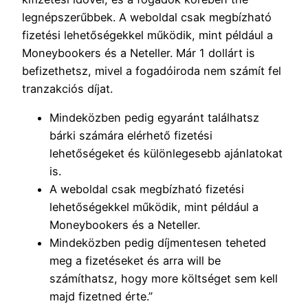
legnépszerűbbek. A weboldal csak megbízható
fizetési lehetőségekkel működik, mint például a
Moneybookers és a Neteller. Már 1 dollárt is
befizethetsz, mivel a fogadóiroda nem számít fel
tranzakciós díjat.
Mindeközben pedig egyaránt találhatsz
bárki számára elérhető fizetési
lehetőségeket és különlegesebb ajánlatokat
is.
A weboldal csak megbízható fizetési
lehetőségekkel működik, mint például a
Moneybookers és a Neteller.
Mindeközben pedig díjmentesen teheted
meg a fizetéseket és arra will be
számíthatsz, hogy more költséget sem kell
majd fizetned érte.”