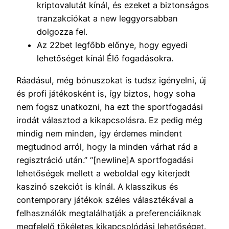
kriptovalutát kínál, és ezeket a biztonságos
tranzakciókat a new leggyorsabban
dolgozza fel.
Az 22bet legfőbb előnye, hogy egyedi
lehetőséget kínál Élő fogadásokra.
Ráadásul, még bónuszokat is tudsz igényelni, új
és profi játékosként is, így biztos, hogy soha
nem fogsz unatkozni, ha ezt the sportfogadási
irodát választod a kikapcsolásra. Ez pedig még
mindig nem minden, így érdemes mindent
megtudnod arról, hogy la minden várhat rád a
regisztráció után.” “[newline]A sportfogadási
lehetőségek mellett a weboldal egy kiterjedt
kaszinó szekciót is kínál. A klasszikus és
contemporary játékok széles választékával a
felhasználók megtalálhatják a preferenciáiknak
megfelelő tökéletes kikapcsolódási lehetőséget.