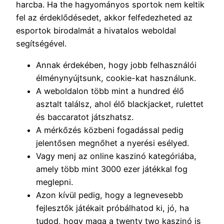
harcba. Ha the hagyományos sportok nem keltik
fel az érdeklődésedet, akkor felfedezheted az
esportok birodalmát a hivatalos weboldal
segítségével.
Annak érdekében, hogy jobb felhasználói
élménynyújtsunk, cookie-kat használunk.
A weboldalon több mint a hundred élő
asztalt találsz, ahol élő blackjacket, rulettet
és baccaratot játszhatsz.
A mérkőzés közbeni fogadással pedig
jelentősen megnőhet a nyerési esélyed.
Vagy menj az online kaszinó kategóriába,
amely több mint 3000 ezer játékkal fog
meglepni.
Azon kívül pedig, hogy a legnevesebb
fejlesztők játékait próbálhatod ki, jó, ha
tudod, hogy maga a twenty two kaszinó is