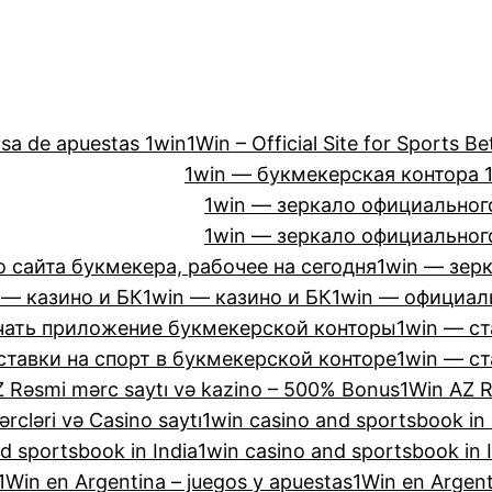
asa de apuestas 1win
1Win – Official Site for Sports 
1win — букмекерская контора 
1win — зеркало официального
1win — зеркало официального
 сайта букмекера, рабочее на сегодня
1win — зер
 — казино и БК
1win — казино и БК
1win — официал
чать приложение букмекерской конторы
1win — ст
ставки на спорт в букмекерской конторе
1win — ст
 Rəsmi mərc saytı və kazino – 500% Bonus
1Win AZ R
rcləri və Casino saytı
1win casino and sportsbook in 
d sportsbook in India
1win casino and sportsbook in 
1Win en Argentina – juegos y apuestas
1Win en Argent