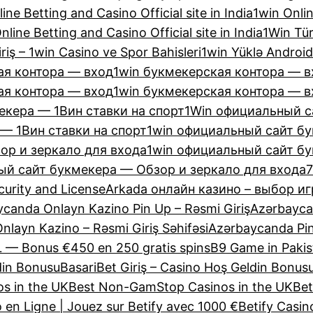
ine Betting and Casino Official site in India
1win Onlin
nline Betting and Casino Official site in India
1Win Tür
riş – 1win Casino ve Spor Bahisleri
1win Yüklə Android
ая контора — вход
1win букмекерская контора — в
ая контора — вход
1win букмекерская контора — в
кера — 1Вин ставки на спорт
1Win официальный с
— 1Вин ставки на спорт
1win официальный сайт бу
ор и зеркало для входа
1win официальный сайт бу
ый сайт букмекера — Обзор и зеркало для входа
7
ecurity and License
Arkada онлайн казино – выбор и
canda Onlayn Kazino Pin Up – Rəsmi Giriş
Azərbaycan
layn Kazino – Rəsmi Giriş Səhifəsi
Azərbaycanda Pin 
 — Bonus €450 en 250 gratis spins
B9 Game in Pakis
din Bonusu
BasariBet Giriş – Casino Hoş Geldin Bonus
s in the UK
Best Non-GamStop Casinos in the UK
Bet
o en Ligne | Jouez sur Betify avec 1000 €
Betify Casin