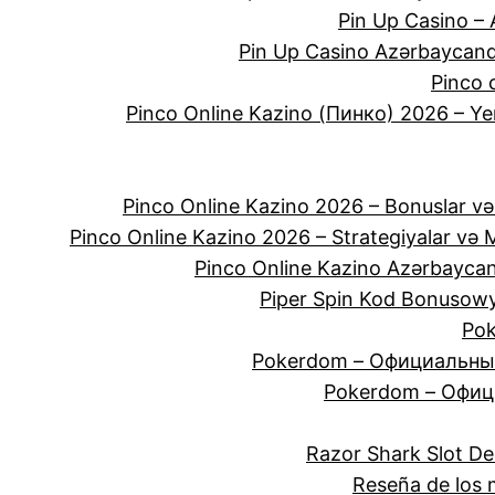
Pin Up Casino –
Pin Up Casino Azərbaycanda
Pinco c
Pinco Online Kazino (Пинко) 2026 – Ye
Pinco Online Kazino 2026 – Bonuslar v
Pinco Online Kazino 2026 – Strategiyalar və
Pinco Online Kazino Azərbaycan
Piper Spin Kod Bonusowy
Pok
Pokerdom – Официальны
Pokerdom – Офиц
Razor Shark Slot De
Reseña de los 