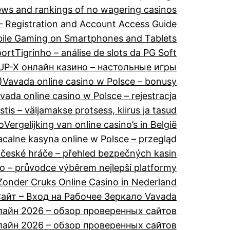
views and rankings of no wagering casinos
 Registration and Account Access Guide
bile Gaming on Smartphones and Tablets
port
Tigrinho – análise de slots da PG Soft
UP-X онлайн казино – настольные игры
)
Vavada online casino w Polsce – bonusy
vada online casino w Polsce – rejestracja
tis – väljamakse protsess, kiirus ja tasud
o
Vergelijking van online casino’s in België
calne kasyna online w Polsce – przegląd
 české hráče – přehled bezpečných kasin
no – průvodce výběrem nejlepší platformy
Zonder Cruks Online Casino in Nederland
йт – Вход на Рабочее Зеркало Vavada
лайн 2026 – обзор проверенных сайтов
лайн 2026 – обзор проверенных сайтов