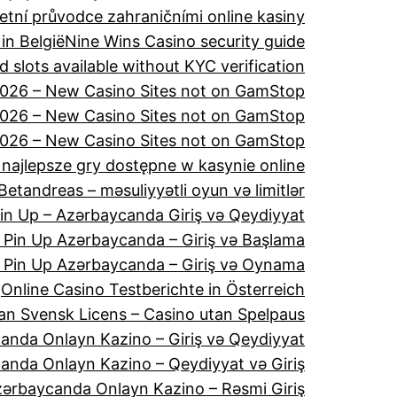
letní průvodce zahraničními online kasiny
in België
Nine Wins Casino security guide
 slots available without KYC verification
26 – New Casino Sites not on GamStop
26 – New Casino Sites not on GamStop
26 – New Casino Sites not on GamStop
najlepsze gry dostępne w kasynie online
etandreas – məsuliyyətli oyun və limitlər
in Up – Azərbaycanda Giriş və Qeydiyyat
 Pin Up Azərbaycanda – Giriş və Başlama
 Pin Up Azərbaycanda – Giriş və Oynama
ς
Online Casino Testberichte in Österreich
an Svensk Licens – Casino utan Spelpaus
anda Onlayn Kazino – Giriş və Qeydiyyat
anda Onlayn Kazino – Qeydiyyat və Giriş
zərbaycanda Onlayn Kazino – Rəsmi Giriş