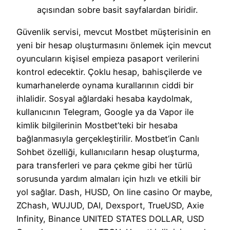
açısından sobre basit sayfalardan biridir.
Güvenlik servisi, mevcut Mostbet müşterisinin en
yeni bir hesap oluşturmasını önlemek için mevcut
oyuncuların kişisel empieza pasaport verilerini
kontrol edecektir. Çoklu hesap, bahisçilerde ve
kumarhanelerde oynama kurallarının ciddi bir
ihlalidir. Sosyal ağlardaki hesaba kaydolmak,
kullanıcının Telegram, Google ya da Vapor ile
kimlik bilgilerinin Mostbet’teki bir hesaba
bağlanmasıyla gerçekleştirilir. Mostbet’in Canlı
Sohbet özelliği, kullanıcıların hesap oluşturma,
para transferleri ve para çekme gibi her türlü
sorusunda yardım almaları için hızlı ve etkili bir
yol sağlar. Dash, HUSD, On line casino Or maybe,
ZChash, WUJUD, DAI, Dexsport, TrueUSD, Axie
Infinity, Binance UNITED STATES DOLLAR, USD