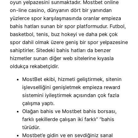
oyun yelpazesini sunmaktadır. Mostbet online
on-line casino, dünyanın dört bir yanından
yüzlerce spor karşılaşmasında oranlar empieza
bahis hatları sunan bir spor platformudur. Futbol,
basketbol, tenis, buz hokeyi ve daha pek çok
spor dahil olmak üzere geniş bir spor yelpazesine
sahiptirler. Sitedeki bahis hatları da benzer
hizmetler sunan diğer web sitelerine kıyasla
oldukça rekabetçidir.
MostBet ekibi, hizmeti geliştirmek, sitenin
işlevselliğini genişletmek empieza reward
sistemini iyileştirmek açısından çok fazla
çalışma yaptı.
Olağan bahis ve Mostbet bahis borsası,
farklı şekillerde çalışan iki farklı” “bahis
türüdür.
Mostbet’e gidin ve en sevdiğiniz sanal