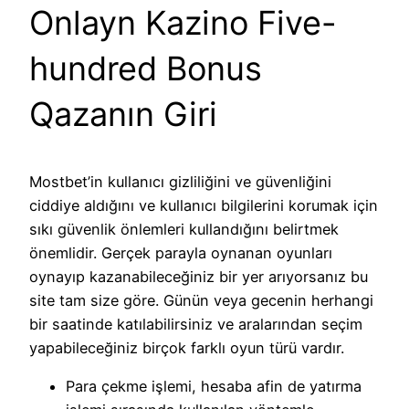
Onlayn Kazino Five-
hundred Bonus
Qazanın Giri
Mostbet’in kullanıcı gizliliğini ve güvenliğini
ciddiye aldığını ve kullanıcı bilgilerini korumak için
sıkı güvenlik önlemleri kullandığını belirtmek
önemlidir. Gerçek parayla oynanan oyunları
oynayıp kazanabileceğiniz bir yer arıyorsanız bu
site tam size göre. Günün veya gecenin herhangi
bir saatinde katılabilirsiniz ve aralarından seçim
yapabileceğiniz birçok farklı oyun türü vardır.
Para çekme işlemi, hesaba afin de yatırma