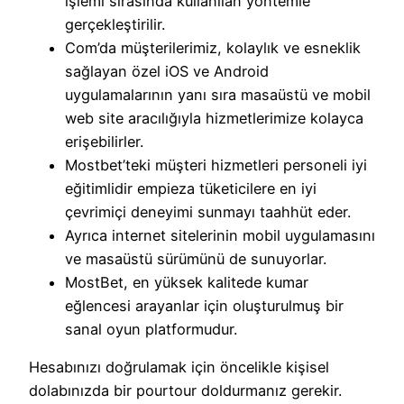
işlemi sırasında kullanılan yöntemle
gerçekleştirilir.
Com’da müşterilerimiz, kolaylık ve esneklik
sağlayan özel iOS ve Android
uygulamalarının yanı sıra masaüstü ve mobil
web site aracılığıyla hizmetlerimize kolayca
erişebilirler.
Mostbet’teki müşteri hizmetleri personeli iyi
eğitimlidir empieza tüketicilere en iyi
çevrimiçi deneyimi sunmayı taahhüt eder.
Ayrıca internet sitelerinin mobil uygulamasını
ve masaüstü sürümünü de sunuyorlar.
MostBet, en yüksek kalitede kumar
eğlencesi arayanlar için oluşturulmuş bir
sanal oyun platformudur.
Hesabınızı doğrulamak için öncelikle kişisel
dolabınızda bir pourtour doldurmanız gerekir.