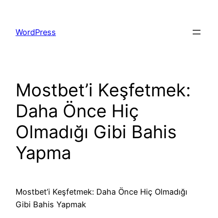
Skip
to
WordPress
content
Mostbet’i Keşfetmek:
Daha Önce Hiç
Olmadığı Gibi Bahis
Yapma
Mostbet’i Keşfetmek: Daha Önce Hiç Olmadığı
Gibi Bahis Yapmak