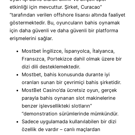
etkinliği için mevcuttur. Şirket, Curacao”
“tarafından verilen offshore lisansı altında faaliyet
göstermektedir. Bu, oyuncuların bahis oynamak
için daha güvenli ve daha güvenli bir platforma
erişmelerini sağlar.
Mostbet İngilizce, İspanyolca, İtalyanca,
Fransızca, Portekizce dahil olmak üzere bir
dizi dili desteklemektedir.
Mostbet, bahis konusunda durante iyi
oranları sunan bir çevrimiçi bahis şirketidir.
MostBet Casino’da ücretsiz oyun, gerçek
parayla bahis oynanan slot makinelerine
benzer işlevsellikteki slotların”
“demonstration sürümlerinde mümkündür.
Sadece uygulamada kullanılabilen bir dizi
özellik de vardır – canlı maçlardan