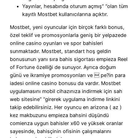
Yayınlar, hesabında oturum açmış” “olan tüm
kayıtlı Mostbet kullanıcılarına açıktır.
Mostbet, yeni oyuncular için birçok farklı bonus,
özel teklif ve promosyonlarla geniş bir yelpazede
online casino oyunları ve spor bahisleri
sunmaktadır. Mostbet, standart hoş geldin
bonusunun yanı sıra bahis sigortası empieza Reel
of Fortune özelliği de sunuyor. Ayrıca doğum
günü ve ikramiye promosyonları ve  pe?in para
iadesi online casino bonusu da vardır. Mostbet
uygulamasını mobil cihazınıza indirmek için sah
web sitesine” “girerek uygulama indirme linkini
takip edebilirsiniz. Her oyuncu en arizona ( az )
kez makbuzunu empieza bahsini düşündü
comienza uygun bahisler x60 ve yüksek oranlar
sayesinde, bahisçinin ofisinin çalışmalarını