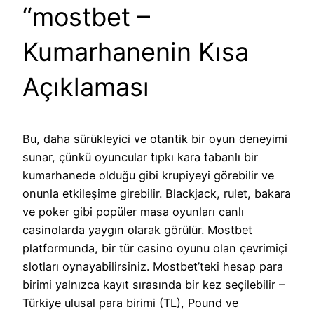
“mostbet –
Kumarhanenin Kısa
Açıklaması
Bu, daha sürükleyici ve otantik bir oyun deneyimi
sunar, çünkü oyuncular tıpkı kara tabanlı bir
kumarhanede olduğu gibi krupiyeyi görebilir ve
onunla etkileşime girebilir. Blackjack, rulet, bakara
ve poker gibi popüler masa oyunları canlı
casinolarda yaygın olarak görülür. Mostbet
platformunda, bir tür casino oyunu olan çevrimiçi
slotları oynayabilirsiniz. Mostbet’teki hesap para
birimi yalnızca kayıt sırasında bir kez seçilebilir –
Türkiye ulusal para birimi (TL), Pound ve