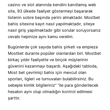
casino ve slot alanında kendini kanıtlamış web
site, 93 ülkede faaliyet göstermeyi başararak
listenin sobre başında yerini almaktadır. Mostbet
bahis sitesine kayıt nasıl yapılmaktadır, siteye
nasıl giriş yapılmaktadır gibi sorular soruyorsanız
cevabı hepinize aynı kamu verelim.
Bugünlerde çok sayıda bahis şirketi va empieza
Mostbet durante popüler olanlardan biri. Mostbet
birkaç yıldır faaliyette ve birçok müşterinin
güvenini kazanmayı başardı. Aşağıdaki tabloda,
Most bet çevrimiçi bahis için mevcut olan
sporları, ligleri ve turnuvaları bulabilirsiniz. Bu
sebeple kimlik bilgileriniz” “ile para gönderilecek
hesabın aynı olup olmadığın kontrol edilmesi
şarttır.