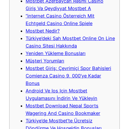
Mostbet Azerbaycan Rəsmi Casino
Giriş Və Qeydiyyat Mostbet A
“internet Casino Österreich Mit
Echtgeld Casino Online Spiele
Mostbet Nedir?
Türkiye’deki Sah Mostbet Online On Line
Casino Sitesi Hakkında
Yeniden Yükleme Bonusları
Müşteri Yorumları
Mostbet Giriş: Çevrimiçi Spor Bahisleri
Comienza Casino 9, 000’ye Kadar
Bonus
Android Ve Ios Için Mostbet
Uygulamasını İndirin Ve Yükleyin
Mostbet Download Nepal Sports
Wagering And Casino Bookmaker
Türkiye’de Mostbet’te Ücretsiz
Döndürme Ve Hoşgeldin Bonusları