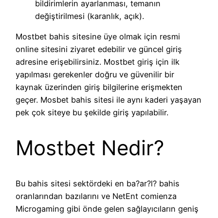
bildirimlerin ayarlanması, temanın
değiştirilmesi (karanlık, açık).
Mostbet bahis sitesine üye olmak için resmi
online sitesini ziyaret edebilir ve güncel giriş
adresine erişebilirsiniz. Mostbet giriş için ilk
yapılması gerekenler doğru ve güvenilir bir
kaynak üzerinden giriş bilgilerine erişmekten
geçer. Mosbet bahis sitesi ile aynı kaderi yaşayan
pek çok siteye bu şekilde giriş yapılabilir.
Mostbet Nedir?
Bu bahis sitesi sektördeki en ba?ar?l? bahis
oranlarından bazılarını ve NetEnt comienza
Microgaming gibi önde gelen sağlayıcıların geniş