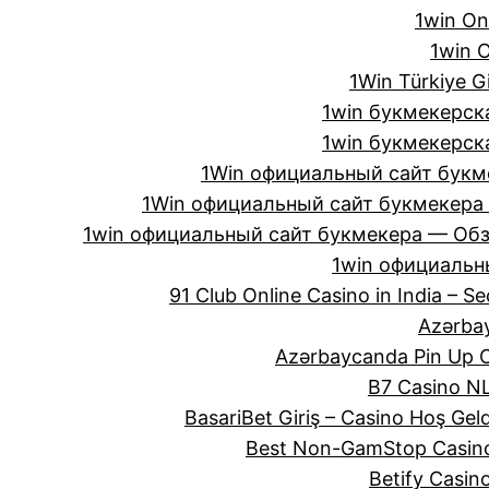
1win Onl
1win O
1Win Türkiye Gi
1win букмекерск
1win букмекерск
1Win официальный сайт букме
1Win официальный сайт букмекера 
1win официальный сайт букмекера — Обз
1win официальн
91 Club Online Casino in India – S
Azərbay
Azərbaycanda Pin Up On
B7 Casino NL
BasariBet Giriş – Casino Hoş Gel
Best Non-GamStop Casino
Betify Casin