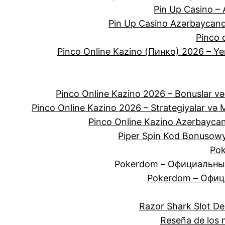
Pin Up Casino –
Pin Up Casino Azərbaycanda
Pinco c
Pinco Online Kazino (Пинко) 2026 – Ye
Pinco Online Kazino 2026 – Bonuslar v
Pinco Online Kazino 2026 – Strategiyalar və
Pinco Online Kazino Azərbaycan
Piper Spin Kod Bonusowy
Pok
Pokerdom – Официальны
Pokerdom – Офиц
Razor Shark Slot De
Reseña de los 