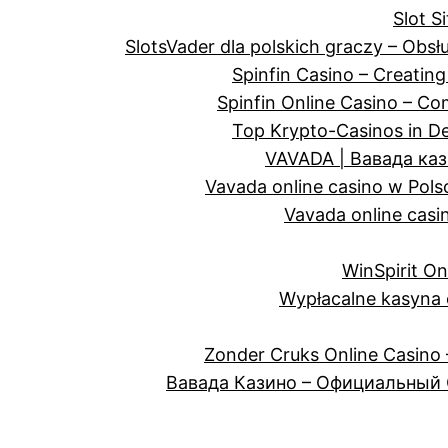
Slot S
SlotsVader dla polskich graczy – Obsł
Spinfin Casino – Creatin
Spinfin Online Casino – C
Top Krypto-Casinos in D
VAVADA | Вавада каз
Vavada online casino w Pols
Vavada online casi
WinSpirit On
Wypłacalne kasyna o
Zonder Cruks Online Casino 
Вавада Казино – Официальный 