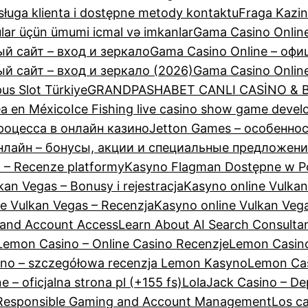
sługa klienta i dostępne metody kontaktu
Fraga Kazin
lar üçün ümumi icmal və imkanlar
Gama Casino Onlin
ый сайт – вход и зеркало
Gama Casino Online – офи
й сайт – вход и зеркало (2026)
Gama Casino Onlin
us Slot Türkiye
GRANDPASHABET CANLI CASİNO & 
ea en México
Ice Fishing live casino show game devel
роцесса в онлайн казино
Jetton Games – особеннос
онлайн – бонусы, акции и специальные предложен
 – Recenze platformy
Kasyno Flagman Dostępne w Pol
kan Vegas – Bonusy i rejestracja
Kasyno online Vulka
e Vulkan Vegas – Recenzja
Kasyno online Vulkan Vega
n and Account Access
Learn About AI Search Consultanc
Lemon Casino – Online Casino Recenzje
Lemon Casino
no – szczegółowa recenzja Lemon Kasyno
Lemon Casi
 – oficjalna strona pl (+155 fs)
LolaJack Casino – De
– Responsible Gaming and Account Management
Los ca