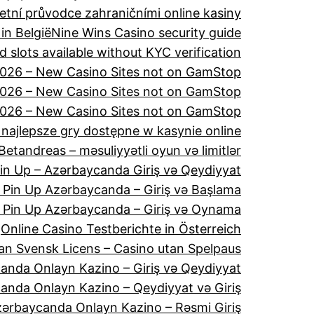
letní průvodce zahraničními online kasiny
in België
Nine Wins Casino security guide
 slots available without KYC verification
26 – New Casino Sites not on GamStop
26 – New Casino Sites not on GamStop
26 – New Casino Sites not on GamStop
najlepsze gry dostępne w kasynie online
etandreas – məsuliyyətli oyun və limitlər
in Up – Azərbaycanda Giriş və Qeydiyyat
 Pin Up Azərbaycanda – Giriş və Başlama
 Pin Up Azərbaycanda – Giriş və Oynama
ς
Online Casino Testberichte in Österreich
an Svensk Licens – Casino utan Spelpaus
anda Onlayn Kazino – Giriş və Qeydiyyat
anda Onlayn Kazino – Qeydiyyat və Giriş
zərbaycanda Onlayn Kazino – Rəsmi Giriş