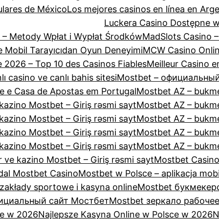
ulares de México
Los mejores casinos en línea en Arg
Luckera Casino Dostępne w
u – Metody Wpłat i Wypłat Środków
MadSlots Casino 
e Mobil Tarayıcıdan Oyun Deneyimi
MCW Casino Online
e 2026 – Top 10 des Casinos Fiables
Meilleur Casino e
ı casino ve canlı bahis sitesi
Mostbet – официальны
e e Casa de Apostas em Portugal
Mostbet AZ – bukmek
azino Mostbet – Giriş rəsmi sayt
Mostbet AZ – bukmek
azino Mostbet – Giriş rəsmi sayt
Mostbet AZ – bukmek
azino Mostbet – Giriş rəsmi sayt
Mostbet AZ – bukmek
azino Mostbet – Giriş rəsmi sayt
Mostbet AZ – bukmek
ve kazino Mostbet – Giriş rəsmi sayt
Mostbet Casino
ldal Mostbet Casino
Mostbet w Polsce – aplikacja mob
zakłady sportowe i kasyna online
Mostbet букмекер
фициальный сайт Мостбет
Mostbet зеркало рабоче
ce w 2026
Najlepsze Kasyna Online w Polsce w 2026
N