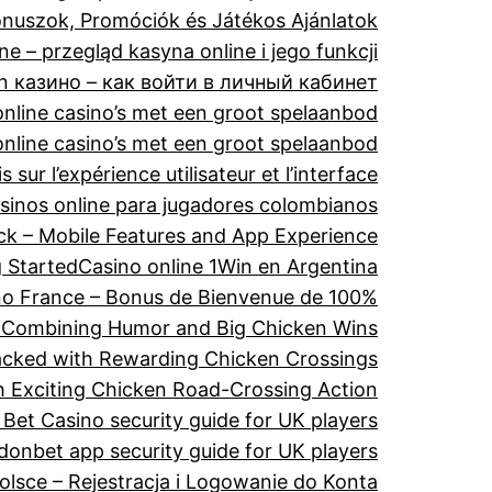
nuszok, Promóciók és Játékos Ajánlatok
ne – przegląd kasyna online i jego funkcji
n казино – как войти в личный кабинет
online casino’s met een groot spelaanbod
online casino’s met een groot spelaanbod
sur l’expérience utilisateur et l’interface
asinos online para jugadores colombianos
ck – Mobile Features and App Experience
 Started
Casino online 1Win en Argentina
no France – Bonus de Bienvenue de 100%
t Combining Humor and Big Chicken Wins
Packed with Rewarding Chicken Crossings
h Exciting Chicken Road-Crossing Action
Bet Casino security guide for UK players
donbet app security guide for UK players
olsce – Rejestracja i Logowanie do Konta