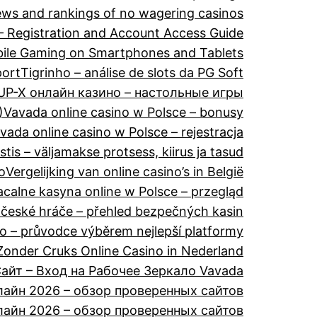
views and rankings of no wagering casinos
 Registration and Account Access Guide
bile Gaming on Smartphones and Tablets
port
Tigrinho – análise de slots da PG Soft
UP-X онлайн казино – настольные игры
)
Vavada online casino w Polsce – bonusy
vada online casino w Polsce – rejestracja
tis – väljamakse protsess, kiirus ja tasud
o
Vergelijking van online casino’s in België
calne kasyna online w Polsce – przegląd
 české hráče – přehled bezpečných kasin
no – průvodce výběrem nejlepší platformy
Zonder Cruks Online Casino in Nederland
йт – Вход на Рабочее Зеркало Vavada
лайн 2026 – обзор проверенных сайтов
лайн 2026 – обзор проверенных сайтов