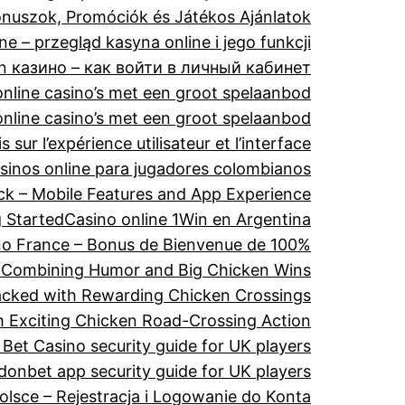
nuszok, Promóciók és Játékos Ajánlatok
ne – przegląd kasyna online i jego funkcji
n казино – как войти в личный кабинет
online casino’s met een groot spelaanbod
online casino’s met een groot spelaanbod
sur l’expérience utilisateur et l’interface
asinos online para jugadores colombianos
ck – Mobile Features and App Experience
 Started
Casino online 1Win en Argentina
no France – Bonus de Bienvenue de 100%
t Combining Humor and Big Chicken Wins
Packed with Rewarding Chicken Crossings
h Exciting Chicken Road-Crossing Action
Bet Casino security guide for UK players
donbet app security guide for UK players
olsce – Rejestracja i Logowanie do Konta