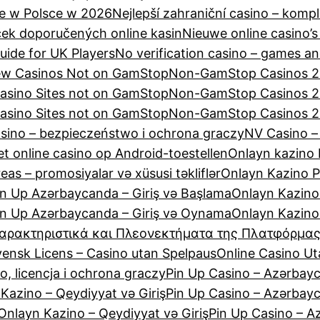
ne w Polsce w 2026
Nejlepší zahraniční casino – komp
íček doporučených online kasin
Nieuwe online casino’s 
uide for UK Players
No verification casino – games and
ew Casinos Not on GamStop
Non-GamStop Casinos 20
sino Sites not on GamStop
Non-GamStop Casinos 20
sino Sites not on GamStop
Non-GamStop Casinos 20
sino – bezpieczeństwo i ochrona graczy
NV Casino – 
t online casino op Android-toestellen
Onlayn kazino B
as – promosiyalar və xüsusi təkliflər
Onlayn Kazino P
n Up Azərbaycanda – Giriş və Başlama
Onlayn Kazino
in Up Azərbaycanda – Giriş və Oynama
Onlayn Kazino
 Χαρακτηριστικά και Πλεονεκτήματα της Πλατφόρμα
vensk Licens – Casino utan Spelpaus
Online Casino Ut
, licencja i ochrona graczy
Pin Up Casino – Azərbayc
Kazino – Qeydiyyat və Giriş
Pin Up Casino – Azərbayc
nlayn Kazino – Qeydiyyat və Giriş
Pin Up Casino – A