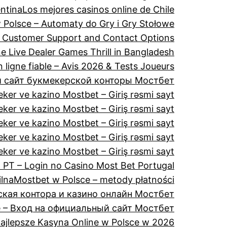
entina
Los mejores casinos online de Chile
 Polsce – Automaty do Gry i Gry Stołowe
– Customer Support and Contact Options
 Live Dealer Games Thrill in Bangladesh
n ligne fiable – Avis 2026 & Tests Joueurs
й сайт букмекерской конторы Мостбет
er ve kazino Mostbet – Giriş rəsmi sayt
er ve kazino Mostbet – Giriş rəsmi sayt
er ve kazino Mostbet – Giriş rəsmi sayt
er ve kazino Mostbet – Giriş rəsmi sayt
er ve kazino Mostbet – Giriş rəsmi sayt
 PT – Login no Casino Most Bet Portugal
ilna
Mostbet w Polsce – metody płatności
ская контора и казино онлайн Мостбет
е – Вход на официальный сайт Мостбет
ajlepsze Kasyna Online w Polsce w 2026