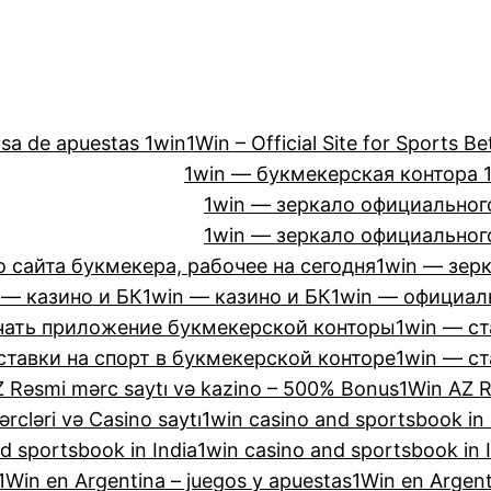
asa de apuestas 1win
1Win – Official Site for Sports 
1win — букмекерская контора 
1win — зеркало официального
1win — зеркало официального
 сайта букмекера, рабочее на сегодня
1win — зер
 — казино и БК
1win — казино и БК
1win — официал
чать приложение букмекерской конторы
1win — ст
ставки на спорт в букмекерской конторе
1win — ст
 Rəsmi mərc saytı və kazino – 500% Bonus
1Win AZ R
rcləri və Casino saytı
1win casino and sportsbook in 
d sportsbook in India
1win casino and sportsbook in 
1Win en Argentina – juegos y apuestas
1Win en Argent