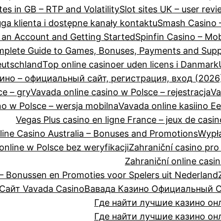
ites in GB – RTP and Volatility
Slot sites UK – user re
uga klienta i dostępne kanały kontaktu
Smash Casino –
g an Account and Getting Started
Spinfin Casino – Mo
omplete Guide to Games, Bonuses, Payments and Sup
eutschland
Top online casinoer uden licens i Danmark
ино – официальный сайт, регистрация, вход (2026
ce – gry
Vavada online casino w Polsce – rejestracja
Va
no w Polsce – wersja mobilna
Vavada online kasiino Ees
Vegas Plus casino en ligne France – jeux de casin
line Casino Australia – Bonuses and Promotions
Wypła
nline w Polsce bez weryfikacji
Zahraniční casino pro
Zahraniční online casi
– Bonussen en Promoties voor Spelers uit Nederland
Сайт Vavada Casino
Вавада Казино Официальный Са
Где найти лучшие казино он
Где найти лучшие казино он