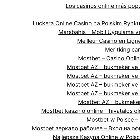
Los casinos online más pop
Luckera Online Casino na Polskim Rynk
Marsbahis – Mobil Uygulama v
Meilleur Casino en Lign
Meritking canl
Mostbet – Casino Onlin
Mostbet AZ – bukmeker ve k
Mostbet AZ – bukmeker ve k
Mostbet AZ – bukmeker ve k
Mostbet AZ – bukmeker ve k
Mostbet AZ – bukmeker 
Mostbet kaszinó online – hivatalos o
Mostbet w Polsce – 
Mostbet зеркало рабочее – Вход на о
Najlepsze Kasyna Online w Pols