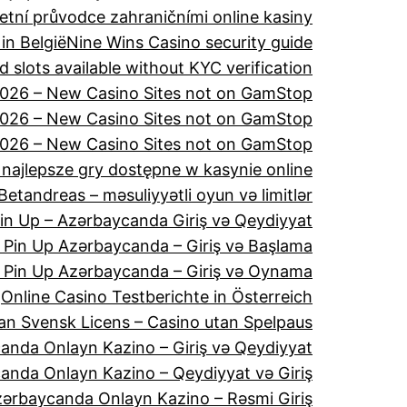
letní průvodce zahraničními online kasiny
in België
Nine Wins Casino security guide
 slots available without KYC verification
26 – New Casino Sites not on GamStop
26 – New Casino Sites not on GamStop
26 – New Casino Sites not on GamStop
najlepsze gry dostępne w kasynie online
etandreas – məsuliyyətli oyun və limitlər
in Up – Azərbaycanda Giriş və Qeydiyyat
 Pin Up Azərbaycanda – Giriş və Başlama
 Pin Up Azərbaycanda – Giriş və Oynama
ς
Online Casino Testberichte in Österreich
an Svensk Licens – Casino utan Spelpaus
anda Onlayn Kazino – Giriş və Qeydiyyat
anda Onlayn Kazino – Qeydiyyat və Giriş
zərbaycanda Onlayn Kazino – Rəsmi Giriş