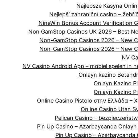
Najlepsze Kasyna Onli
Nejlepší zahraniční casino – žebř
NineWin Bonus Account Verification G
Non GamStop Casinos UK 2026 – Best N
Non-GamStop Casinos 2026 – New Ca
Non-GamStop Casinos 2026 – New Ca
NV Ca
NV Casino Android App – mobiel spelen in he
Onlayn kazino Betandre
Onlayn Kazino Pi
Onlayn Kazino P
Online Casino Pistolo στην Ελλάδα –
Online Casino Utan S
Pelican Casino – bezpieczeństwo
Pin Up Casino – Azərbaycanda Onlayn 
Pin Up Casino – Azərbaycanda O