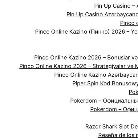
Pin Up Casino –
Pin Up Casino Azərbaycanda
Pinco c
Pinco Online Kazino (Пинко) 2026 – Ye
Pinco Online Kazino 2026 – Bonuslar v
Pinco Online Kazino 2026 – Strategiyalar və
Pinco Online Kazino Azərbaycan
Piper Spin Kod Bonusowy
Pok
Pokerdom – Официальны
Pokerdom – Офиц
Razor Shark Slot De
Reseña de los 