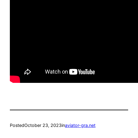
Posted
October 23, 2023
in
aviator-gra.net