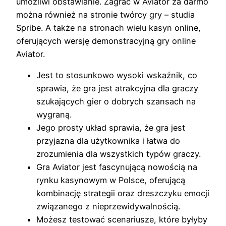
umożliwi obstawianie. Zagrać w Aviator za darmo
można również na stronie twórcy gry – studia
Spribe. A także na stronach wielu kasyn online,
oferujących wersję demonstracyjną gry online
Aviator.
Jest to stosunkowo wysoki wskaźnik, co
sprawia, że gra jest atrakcyjna dla graczy
szukających gier o dobrych szansach na
wygraną.
Jego prosty układ sprawia, że gra jest
przyjazna dla użytkownika i łatwa do
zrozumienia dla wszystkich typów graczy.
Gra Aviator jest fascynującą nowością na
rynku kasynowym w Polsce, oferującą
kombinację strategii oraz dreszczyku emocji
związanego z nieprzewidywalnością.
Możesz testować scenariusze, które byłyby