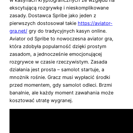
ekscytującą rozgrywkę i nieskomplikowane
zasady. Dostawca Spribe jako jeden z
pierwszych dostosował takie
https://aviator-
gra.net/
gry do tradycyjnych kasyn online.
Aviator od Spribe to nowoczesna aviator gra,
która zdobyła popularność dzięki prostym
zasadom, a jednocześnie emocjonującej
rozgrywce w czasie rzeczywistym. Zasada
działania jest prosta – samolot startuje, a
mnożnik rośnie. Gracz musi wypłacić środki
przed momentem, gdy samolot odleci. Brzmi
banalnie, ale każdy moment zawahania może
kosztować utratę wygranej.