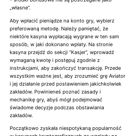
„własne”.
Aby wpłacić pieniądze na konto gry, wybierz
preferowaną metodę. Należy pamiętać, że
niektóre kasyna wypłacają wygrane w ten sam
sposób, w jaki dokonano wpłaty. Na stronie
kasyna przejdź do sekcji “Kasjer”, wprowadź
wymaganą kwotę i postępuj zgodnie z
instrukcjami, aby zakończyć transakcję. Przede
wszystkim ważne jest, aby zrozumieć grę Aviator
i jej działanie przed postawieniem jakichkolwiek
zakładów. Powinieneś poznać zasady i
mechanikę gry, abyś mógł podejmować
świadome decyzje podczas obstawiania
zakładów.
Początkowo zyskała niespotykaną popularność
w kasynach kryptograficznych ze względu na