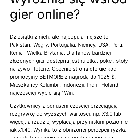
gier online?
Dziesiątki z nich, ale najpopularniejsze to
Pakistan, Węgry, Portugalia, Niemcy, USA, Peru,
Kenia i Wielka Brytania. Dla fanów bardziej
złożonych gier dostępna jest ruletka, poker, stoły
na żywo i loterie. Obecnie strona oferuje kod
promocyjny BETMORE z nagrodą do 1025 $.
Mieszkańcy Kolumbii, Indonezji, Indii i Holandii
najczęściej wybierają 1Win.
Użytkownicy z bonusem częściej przeciągają
rozgrywkę do wyższych wartości, np. X3.0 lub
więcej, a rzadziej wypłacają przy niskim poziomie
jak x1.40. Wynika to z obniżonej percepcji ryzyka
– środki bonusowe nie są postrzegane jako