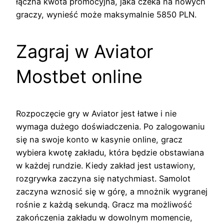
łączna kwota promocyjna, jaka czeka na nowych
graczy, wynieść może maksymalnie 5850 PLN.
Zagraj w Aviator
Mostbet online
Rozpoczęcie gry w Aviator jest łatwe i nie
wymaga dużego doświadczenia. Po zalogowaniu
się na swoje konto w kasynie online, gracz
wybiera kwotę zakładu, która będzie obstawiana
w każdej rundzie. Kiedy zakład jest ustawiony,
rozgrywka zaczyna się natychmiast. Samolot
zaczyna wznosić się w górę, a mnożnik wygranej
rośnie z każdą sekundą. Gracz ma możliwość
zakończenia zakładu w dowolnym momencie,