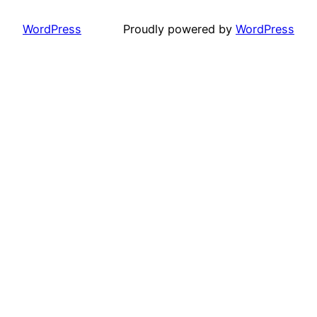
WordPress
Proudly powered by
WordPress