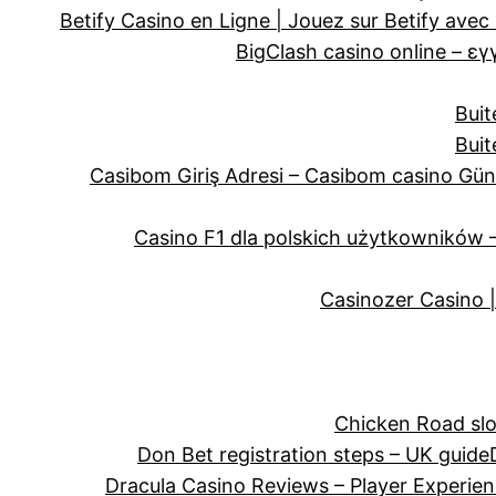
Betify Casino en Ligne | Jouez sur Betify avec
BigClash casino online – 
Buit
Buit
Casibom Giriş Adresi – Casibom casino Günc
Casino F1 dla polskich użytkowników –
Casinozer Casino 
Chicken Road slot
Don Bet registration steps – UK guide
Dracula Casino Reviews – Player Experie