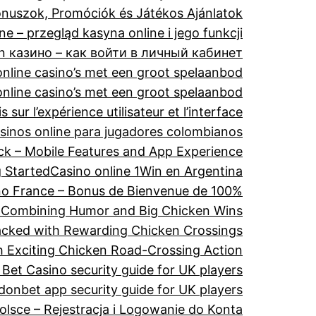
nuszok, Promóciók és Játékos Ajánlatok
ne – przegląd kasyna online i jego funkcji
n казино – как войти в личный кабинет
online casino’s met een groot spelaanbod
online casino’s met een groot spelaanbod
sur l’expérience utilisateur et l’interface
asinos online para jugadores colombianos
ck – Mobile Features and App Experience
 Started
Casino online 1Win en Argentina
no France – Bonus de Bienvenue de 100%
t Combining Humor and Big Chicken Wins
Packed with Rewarding Chicken Crossings
h Exciting Chicken Road-Crossing Action
Bet Casino security guide for UK players
donbet app security guide for UK players
olsce – Rejestracja i Logowanie do Konta