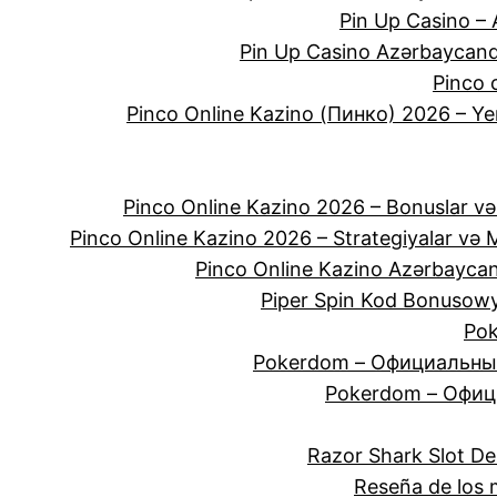
Pin Up Casino –
Pin Up Casino Azərbaycanda
Pinco c
Pinco Online Kazino (Пинко) 2026 – Ye
Pinco Online Kazino 2026 – Bonuslar v
Pinco Online Kazino 2026 – Strategiyalar və
Pinco Online Kazino Azərbaycan
Piper Spin Kod Bonusowy
Pok
Pokerdom – Официальны
Pokerdom – Офиц
Razor Shark Slot De
Reseña de los 