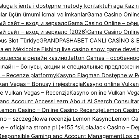
sługa klienta i dostępne metody kontaktu
Fraga Kazin
lar üçün ümumi icmal və imkanlar
Gama Casino Onlin
ый сайт – вход и зеркало
Gama Casino Online – офи
й сайт – вход и зеркало (2026)
Gama Casino Onlin
us Slot Türkiye
GRANDPASHABET CANLI CASİNO & 
ea en México
Ice Fishing live casino show game devel
роцесса в онлайн казино
Jetton Games – особеннос
онлайн – бонусы, акции и специальные предложен
 – Recenze platformy
Kasyno Flagman Dostępne w Pol
kan Vegas – Bonusy i rejestracja
Kasyno online Vulka
e Vulkan Vegas – Recenzja
Kasyno online Vulkan Vega
n and Account Access
Learn About AI Search Consultanc
Lemon Casino – Online Casino Recenzje
Lemon Casino
no – szczegółowa recenzja Lemon Kasyno
Lemon Casi
 – oficjalna strona pl (+155 fs)
LolaJack Casino – De
– Responsible Gaming and Account Management
Los ca