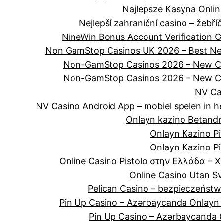
Najlepsze Kasyna Onli
Nejlepší zahraniční casino – žebř
NineWin Bonus Account Verification G
Non GamStop Casinos UK 2026 – Best N
Non-GamStop Casinos 2026 – New Ca
Non-GamStop Casinos 2026 – New Ca
NV Ca
NV Casino Android App – mobiel spelen in he
Onlayn kazino Betandre
Onlayn Kazino Pi
Onlayn Kazino P
Online Casino Pistolo στην Ελλάδα –
Online Casino Utan S
Pelican Casino – bezpieczeństwo
Pin Up Casino – Azərbaycanda Onlayn 
Pin Up Casino – Azərbaycanda O