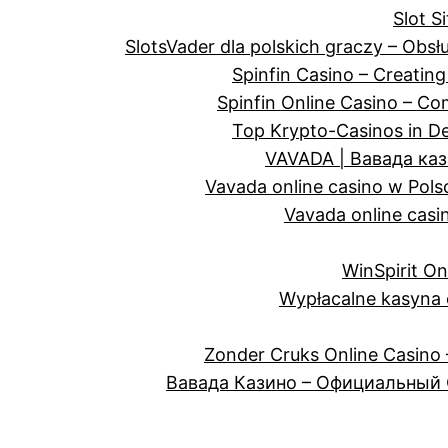
Slot S
SlotsVader dla polskich graczy – Obsł
Spinfin Casino – Creatin
Spinfin Online Casino – C
Top Krypto-Casinos in D
VAVADA | Вавада каз
Vavada online casino w Pols
Vavada online casi
WinSpirit On
Wypłacalne kasyna o
Zonder Cruks Online Casino 
Вавада Казино – Официальный 