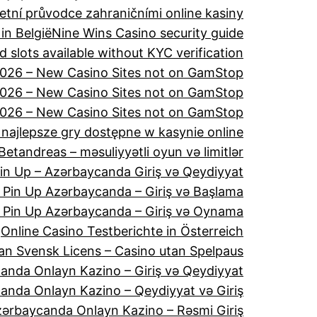
letní průvodce zahraničními online kasiny
in België
Nine Wins Casino security guide
 slots available without KYC verification
26 – New Casino Sites not on GamStop
26 – New Casino Sites not on GamStop
26 – New Casino Sites not on GamStop
najlepsze gry dostępne w kasynie online
etandreas – məsuliyyətli oyun və limitlər
in Up – Azərbaycanda Giriş və Qeydiyyat
 Pin Up Azərbaycanda – Giriş və Başlama
 Pin Up Azərbaycanda – Giriş və Oynama
ς
Online Casino Testberichte in Österreich
an Svensk Licens – Casino utan Spelpaus
anda Onlayn Kazino – Giriş və Qeydiyyat
anda Onlayn Kazino – Qeydiyyat və Giriş
zərbaycanda Onlayn Kazino – Rəsmi Giriş