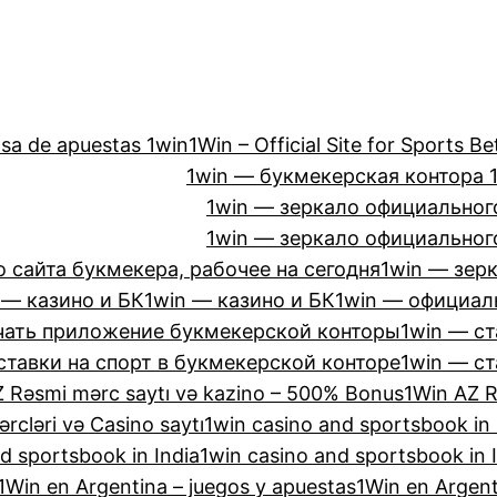
asa de apuestas 1win
1Win – Official Site for Sports 
1win — букмекерская контора 
1win — зеркало официального
1win — зеркало официального
 сайта букмекера, рабочее на сегодня
1win — зер
 — казино и БК
1win — казино и БК
1win — официал
чать приложение букмекерской конторы
1win — ст
ставки на спорт в букмекерской конторе
1win — ст
 Rəsmi mərc saytı və kazino – 500% Bonus
1Win AZ R
rcləri və Casino saytı
1win casino and sportsbook in 
d sportsbook in India
1win casino and sportsbook in 
1Win en Argentina – juegos y apuestas
1Win en Argent