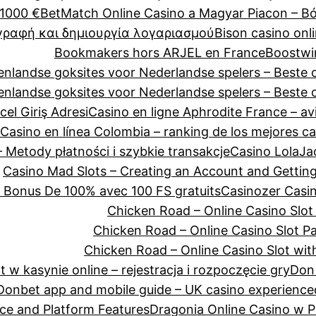
 1000 €
BetMatch Online Casino a Magyar Piacon – Bó
εγγραφή και δημιουργία λογαριασμού
Bison casino onli
Bookmakers hors ARJEL en France
Boostwi
enlandse goksites voor Nederlandse spelers – Beste 
enlandse goksites voor Nederlandse spelers – Beste 
el Giriş Adresi
Casino en ligne Aphrodite France – avis 
Casino en línea Colombia – ranking de los mejores c
 Metody płatności i szybkie transakcje
Casino LolaJa
Casino Mad Slots – Creating an Account and Getting
| Bonus De 100% avec 100 FS gratuits
Casinozer Casi
Chicken Road – Online Casino Slo
Chicken Road – Online Casino Slot 
Chicken Road – Online Casino Slot wit
 w kasynie online – rejestracja i rozpoczęcie gry
Don 
Donbet app and mobile guide – UK casino experience
nce and Platform Features
Dragonia Online Casino w P