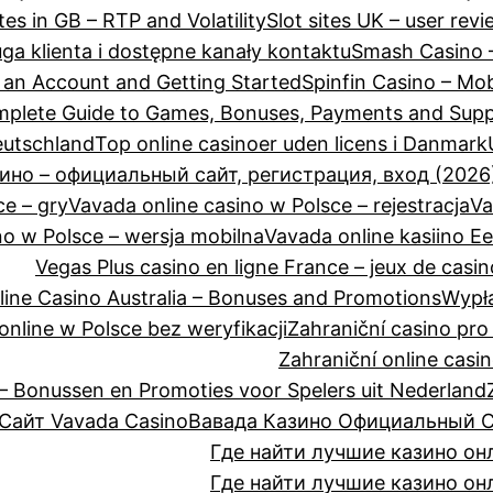
ites in GB – RTP and Volatility
Slot sites UK – user re
uga klienta i dostępne kanały kontaktu
Smash Casino –
g an Account and Getting Started
Spinfin Casino – Mo
omplete Guide to Games, Bonuses, Payments and Sup
eutschland
Top online casinoer uden licens i Danmark
ино – официальный сайт, регистрация, вход (2026
ce – gry
Vavada online casino w Polsce – rejestracja
Va
no w Polsce – wersja mobilna
Vavada online kasiino Ees
Vegas Plus casino en ligne France – jeux de casin
line Casino Australia – Bonuses and Promotions
Wypła
nline w Polsce bez weryfikacji
Zahraniční casino pro
Zahraniční online casi
– Bonussen en Promoties voor Spelers uit Nederland
Сайт Vavada Casino
Вавада Казино Официальный Са
Где найти лучшие казино он
Где найти лучшие казино он