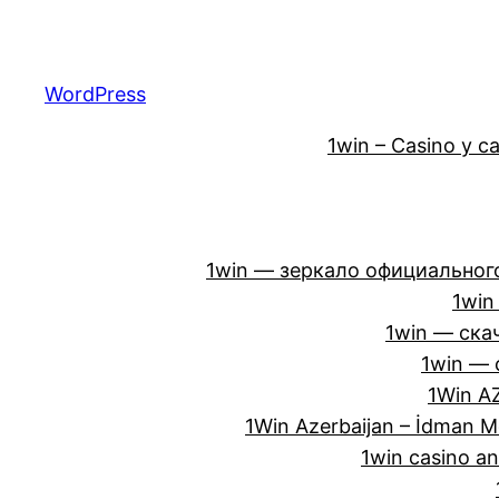
Skip
to
content
WordPress
1win – Casino y c
1win — зеркало официального
1win
1win — ска
1win — 
1Win AZ
1Win Azerbaijan – İdman Mə
1win casino an