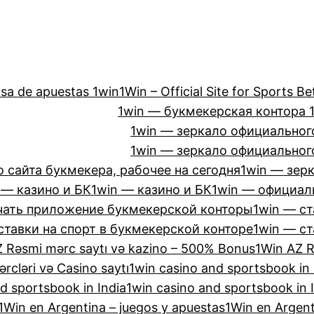
asa de apuestas 1win
1Win – Official Site for Sports 
1win — букмекерская контора 
1win — зеркало официального
1win — зеркало официального
 сайта букмекера, рабочее на сегодня
1win — зер
 — казино и БК
1win — казино и БК
1win — официал
чать приложение букмекерской конторы
1win — ст
ставки на спорт в букмекерской конторе
1win — ст
 Rəsmi mərc saytı və kazino – 500% Bonus
1Win AZ R
rcləri və Casino saytı
1win casino and sportsbook in 
d sportsbook in India
1win casino and sportsbook in 
1Win en Argentina – juegos y apuestas
1Win en Argent