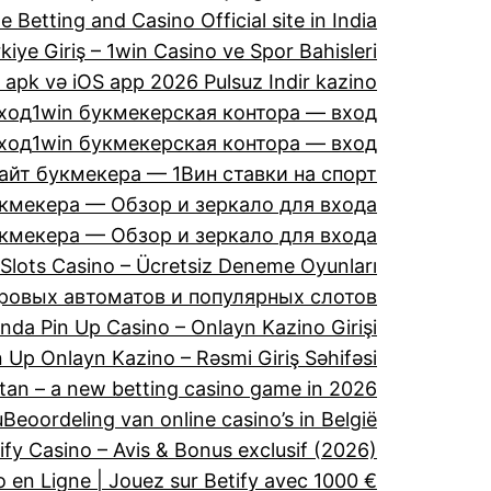
e Betting and Casino Official site in India
kiye Giriş – 1win Casino ve Spor Bahisleri
 apk və iOS app 2026 Pulsuz Indir kazino
ход
1win букмекерская контора — вход
ход
1win букмекерская контора — вход
айт букмекера — 1Вин ставки на спорт
кмекера — Обзор и зеркало для входа
кмекера — Обзор и зеркало для входа
Slots Casino – Ücretsiz Deneme Oyunları
гровых автоматов и популярных слотов
da Pin Up Casino – Onlayn Kazino Girişi
Up Onlayn Kazino – Rəsmi Giriş Səhifəsi
tan – a new betting casino game in 2026
u
Beoordeling van online casino’s in België
ify Casino – Avis & Bonus exclusif (2026)
o en Ligne | Jouez sur Betify avec 1000 €