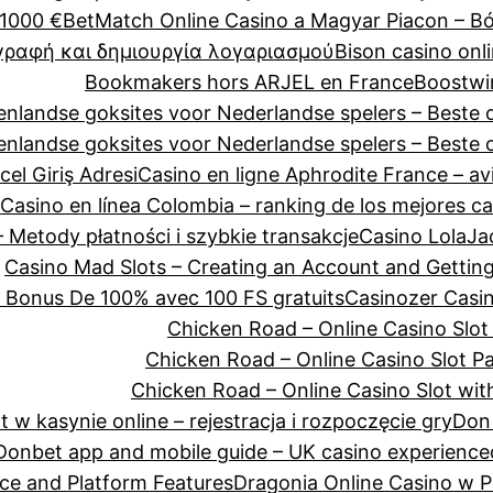
 1000 €
BetMatch Online Casino a Magyar Piacon – Bó
εγγραφή και δημιουργία λογαριασμού
Bison casino onli
Bookmakers hors ARJEL en France
Boostwi
enlandse goksites voor Nederlandse spelers – Beste 
enlandse goksites voor Nederlandse spelers – Beste 
el Giriş Adresi
Casino en ligne Aphrodite France – avis 
Casino en línea Colombia – ranking de los mejores c
 Metody płatności i szybkie transakcje
Casino LolaJa
Casino Mad Slots – Creating an Account and Getting
| Bonus De 100% avec 100 FS gratuits
Casinozer Casi
Chicken Road – Online Casino Slo
Chicken Road – Online Casino Slot 
Chicken Road – Online Casino Slot wit
 w kasynie online – rejestracja i rozpoczęcie gry
Don 
Donbet app and mobile guide – UK casino experience
nce and Platform Features
Dragonia Online Casino w P