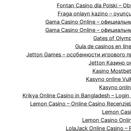
Fontan Casino dla Polski – Ob
Fraga onlayn kazino – oyunçu
Gama Casino Online – официальн
Gama Casino Online – официальны
Gates of Olymp
Guía de casinos en lín
Jetton Games – особенности игрового п
Jetton Казино 
Kasino Mostbet
Kasyno online Vul
Kasyno onlin
Krikya Online Casino in Bangladesh – Logi
Lemon Casino – Online Casino Recenzje
Lemon Casi
Lemon Casino Online
LolaJack Online Casino 