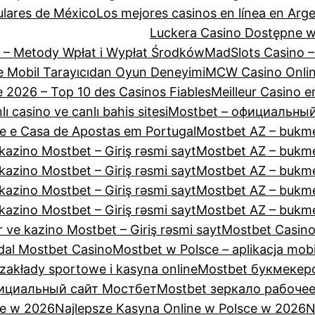
ulares de México
Los mejores casinos en línea en Arg
Luckera Casino Dostępne w
u – Metody Wpłat i Wypłat Środków
MadSlots Casino 
e Mobil Tarayıcıdan Oyun Deneyimi
MCW Casino Online
e 2026 – Top 10 des Casinos Fiables
Meilleur Casino e
ı casino ve canlı bahis sitesi
Mostbet – официальны
e e Casa de Apostas em Portugal
Mostbet AZ – bukmek
azino Mostbet – Giriş rəsmi sayt
Mostbet AZ – bukmek
azino Mostbet – Giriş rəsmi sayt
Mostbet AZ – bukmek
azino Mostbet – Giriş rəsmi sayt
Mostbet AZ – bukmek
azino Mostbet – Giriş rəsmi sayt
Mostbet AZ – bukmek
ve kazino Mostbet – Giriş rəsmi sayt
Mostbet Casino
ldal Mostbet Casino
Mostbet w Polsce – aplikacja mob
zakłady sportowe i kasyna online
Mostbet букмекер
фициальный сайт Мостбет
Mostbet зеркало рабоче
ce w 2026
Najlepsze Kasyna Online w Polsce w 2026
N