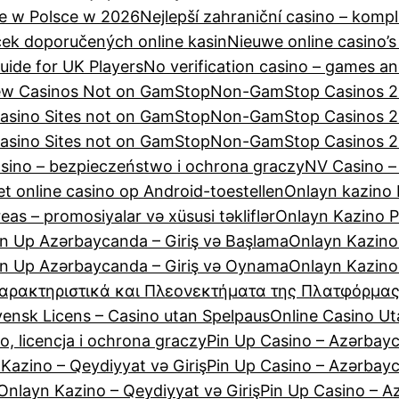
ne w Polsce w 2026
Nejlepší zahraniční casino – komp
íček doporučených online kasin
Nieuwe online casino’s 
uide for UK Players
No verification casino – games and
ew Casinos Not on GamStop
Non-GamStop Casinos 20
sino Sites not on GamStop
Non-GamStop Casinos 20
sino Sites not on GamStop
Non-GamStop Casinos 20
sino – bezpieczeństwo i ochrona graczy
NV Casino – 
t online casino op Android-toestellen
Onlayn kazino B
as – promosiyalar və xüsusi təkliflər
Onlayn Kazino P
n Up Azərbaycanda – Giriş və Başlama
Onlayn Kazino
in Up Azərbaycanda – Giriş və Oynama
Onlayn Kazino
 Χαρακτηριστικά και Πλεονεκτήματα της Πλατφόρμα
vensk Licens – Casino utan Spelpaus
Online Casino Ut
, licencja i ochrona graczy
Pin Up Casino – Azərbayc
Kazino – Qeydiyyat və Giriş
Pin Up Casino – Azərbayc
nlayn Kazino – Qeydiyyat və Giriş
Pin Up Casino – A