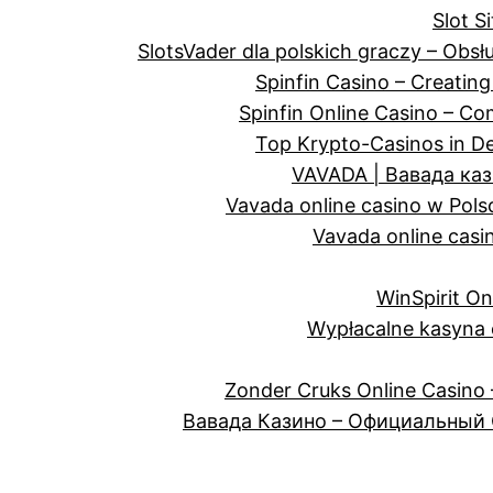
Slot S
SlotsVader dla polskich graczy – Obsł
Spinfin Casino – Creatin
Spinfin Online Casino – C
Top Krypto-Casinos in D
VAVADA | Вавада каз
Vavada online casino w Pols
Vavada online casi
WinSpirit On
Wypłacalne kasyna o
Zonder Cruks Online Casino 
Вавада Казино – Официальный 