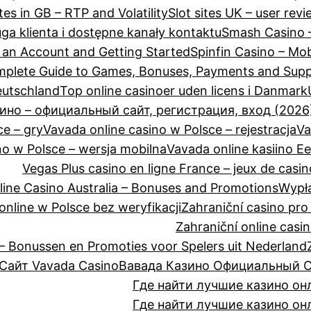
ites in GB – RTP and Volatility
Slot sites UK – user re
uga klienta i dostępne kanały kontaktu
Smash Casino –
g an Account and Getting Started
Spinfin Casino – Mo
omplete Guide to Games, Bonuses, Payments and Sup
eutschland
Top online casinoer uden licens i Danmark
ино – официальный сайт, регистрация, вход (2026
ce – gry
Vavada online casino w Polsce – rejestracja
Va
no w Polsce – wersja mobilna
Vavada online kasiino Ees
Vegas Plus casino en ligne France – jeux de casin
line Casino Australia – Bonuses and Promotions
Wypła
nline w Polsce bez weryfikacji
Zahraniční casino pro
Zahraniční online casi
– Bonussen en Promoties voor Spelers uit Nederland
Сайт Vavada Casino
Вавада Казино Официальный Са
Где найти лучшие казино он
Где найти лучшие казино он