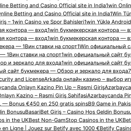
ine Betting and Casino Official site in India
1win Onlin
nline Betting and Casino Official site in India
1Win Tür
riş – 1win Casino ve Spor Bahisleri
1win Yüklə Android
ая контора — вход
1win букмекерская контора — в
ая контора — вход
1win букмекерская контора — в
кера — 1Вин ставки на спорт
1Win официальный с
— 1Вин ставки на спорт
1win официальный сайт бу
ор и зеркало для входа
1win официальный сайт бу
ый сайт букмекера — Обзор и зеркало для входа
7
ecurity and License
Arkada онлайн казино – выбор и
canda Onlayn Kazino Pin Up – Rəsmi Giriş
Azərbaycan
layn Kazino – Rəsmi Giriş Səhifəsi
Azərbaycanda Pin 
 — Bonus €450 en 250 gratis spins
B9 Game in Pakis
din Bonusu
BasariBet Giriş – Casino Hoş Geldin Bonus
s in the UK
Best Non-GamStop Casinos in the UK
Bet
o en Ligne | Jouez sur Betify avec 1000 €
Betify Casin