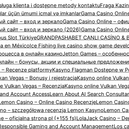
sługa klienta i dostępne metody kontaktu
Fraga Kazin
lar üçün ümumi icmal və imkanlar
Gama Casino Onlin
ый сайт – вход и зеркало
Gama Casino Online – офи
й сайт – вход и зеркало (2026)
Gama Casino Onlin
us Slot Türkiye
GRANDPASHABET CANLI CASİNO & 
ea en México
Ice Fishing live casino show game devel
роцесса в онлайн казино
Jetton Games – особеннос
онлайн – бонусы, акции и специальные предложен
 – Recenze platformy
Kasyno Flagman Dostępne w Pol
kan Vegas – Bonusy i rejestracja
Kasyno online Vulka
e Vulkan Vegas – Recenzja
Kasyno online Vulkan Vega
n and Account Access
Learn About AI Search Consultanc
Lemon Casino – Online Casino Recenzje
Lemon Casino
no – szczegółowa recenzja Lemon Kasyno
Lemon Casi
 – oficjalna strona pl (+155 fs)
LolaJack Casino – De
– Responsible Gaming and Account Management
Los ca