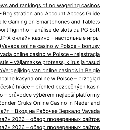
views and rankings of no wagering casinos
 Registration and Account Access Guide
bile Gaming on Smartphones and Tablets
port
Tigrinho – análise de slots da PG Soft
UP-X онлайн казино – настольные игры
)
Vavada online casino w Polsce – bonusy
vada online casino w Polsce – rejestracja
tis – väljamakse protsess, kiirus ja tasud
o
Vergelijking van online casino’s in België
calne kasyna online w Polsce – przegląd
 české hráče – přehled bezpečných kasin
no – průvodce výběrem nejlepší platformy
Zonder Cruks Online Casino in Nederland
йт – Вход на Рабочее Зеркало Vavada
лайн 2026 – обзор проверенных сайтов
лайн 2026 – обзор проверенных сайтов