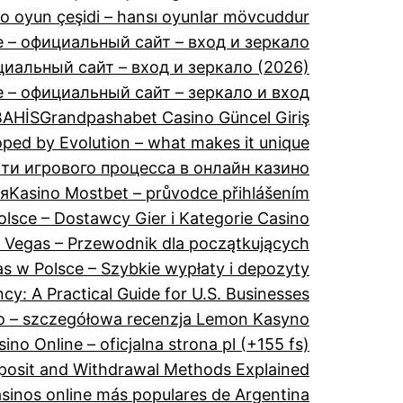
o oyun çeşidi – hansı oyunlar mövcuddur
e – официальный сайт – вход и зеркало
циальный сайт – вход и зеркало (2026)
e – официальный сайт – зеркало и вход
BAHİS
Grandpashabet Casino Güncel Giriş
oped by Evolution – what makes it unique
ти игрового процесса в онлайн казино
ия
Kasino Mostbet – průvodce přihlášením
sce – Dostawcy Gier i Kategorie Casino
n Vegas – Przewodnik dla początkujących
s w Polsce – Szybkie wypłaty i depozyty
y: A Practical Guide for U.S. Businesses
 – szczegółowa recenzja Lemon Kasyno
no Online – oficjalna strona pl (+155 fs)
posit and Withdrawal Methods Explained
sinos online más populares de Argentina