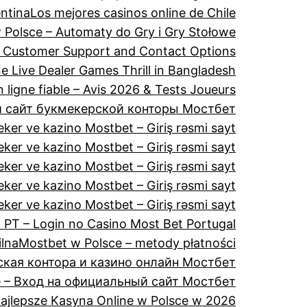
entina
Los mejores casinos online de Chile
 Polsce – Automaty do Gry i Gry Stołowe
– Customer Support and Contact Options
 Live Dealer Games Thrill in Bangladesh
n ligne fiable – Avis 2026 & Tests Joueurs
й сайт букмекерской конторы Мостбет
er ve kazino Mostbet – Giriş rəsmi sayt
er ve kazino Mostbet – Giriş rəsmi sayt
er ve kazino Mostbet – Giriş rəsmi sayt
er ve kazino Mostbet – Giriş rəsmi sayt
er ve kazino Mostbet – Giriş rəsmi sayt
 PT – Login no Casino Most Bet Portugal
ilna
Mostbet w Polsce – metody płatności
ская контора и казино онлайн Мостбет
е – Вход на официальный сайт Мостбет
ajlepsze Kasyna Online w Polsce w 2026