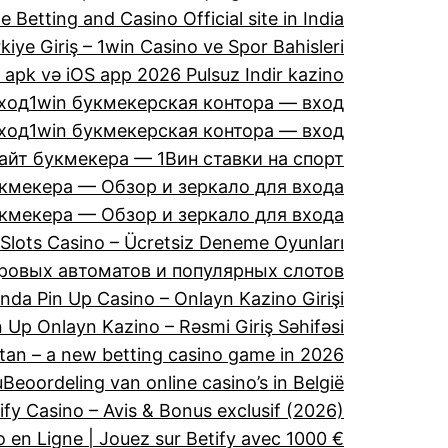
e Betting and Casino Official site in India
kiye Giriş – 1win Casino ve Spor Bahisleri
 apk və iOS app 2026 Pulsuz Indir kazino
ход
1win букмекерская контора — вход
ход
1win букмекерская контора — вход
айт букмекера — 1Вин ставки на спорт
кмекера — Обзор и зеркало для входа
кмекера — Обзор и зеркало для входа
Slots Casino – Ücretsiz Deneme Oyunları
гровых автоматов и популярных слотов
da Pin Up Casino – Onlayn Kazino Girişi
Up Onlayn Kazino – Rəsmi Giriş Səhifəsi
tan – a new betting casino game in 2026
u
Beoordeling van online casino’s in België
ify Casino – Avis & Bonus exclusif (2026)
o en Ligne | Jouez sur Betify avec 1000 €