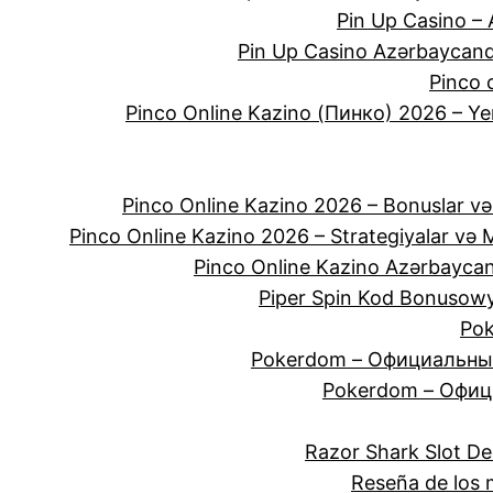
Pin Up Casino –
Pin Up Casino Azərbaycanda
Pinco c
Pinco Online Kazino (Пинко) 2026 – Ye
Pinco Online Kazino 2026 – Bonuslar v
Pinco Online Kazino 2026 – Strategiyalar və
Pinco Online Kazino Azərbaycan
Piper Spin Kod Bonusowy
Pok
Pokerdom – Официальны
Pokerdom – Офиц
Razor Shark Slot De
Reseña de los 