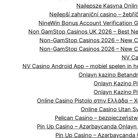
Najlepsze Kasyna Onli
Nejlepší zahraniční casino – žebř
NineWin Bonus Account Verification G
Non GamStop Casinos UK 2026 – Best N
Non-GamStop Casinos 2026 – New Ca
Non-GamStop Casinos 2026 – New Ca
NV Ca
NV Casino Android App – mobiel spelen in he
Onlayn kazino Betandre
Onlayn Kazino Pi
Onlayn Kazino P
Online Casino Pistolo στην Ελλάδα –
Online Casino Utan S
Pelican Casino – bezpieczeństwo
Pin Up Casino – Azərbaycanda Onlayn 
Pin Up Casino – Azərbaycanda O