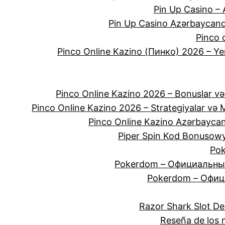
Pin Up Casino –
Pin Up Casino Azərbaycanda
Pinco c
Pinco Online Kazino (Пинко) 2026 – Ye
Pinco Online Kazino 2026 – Bonuslar v
Pinco Online Kazino 2026 – Strategiyalar və
Pinco Online Kazino Azərbaycan
Piper Spin Kod Bonusowy
Pok
Pokerdom – Официальны
Pokerdom – Офиц
Razor Shark Slot De
Reseña de los 