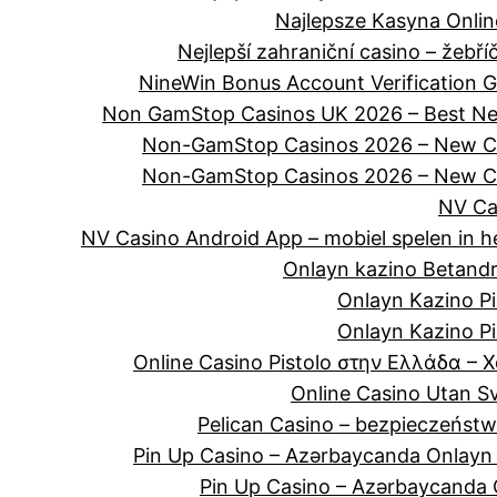
Najlepsze Kasyna Onli
Nejlepší zahraniční casino – žebř
NineWin Bonus Account Verification G
Non GamStop Casinos UK 2026 – Best N
Non-GamStop Casinos 2026 – New Ca
Non-GamStop Casinos 2026 – New Ca
NV Ca
NV Casino Android App – mobiel spelen in he
Onlayn kazino Betandre
Onlayn Kazino Pi
Onlayn Kazino P
Online Casino Pistolo στην Ελλάδα –
Online Casino Utan S
Pelican Casino – bezpieczeństwo
Pin Up Casino – Azərbaycanda Onlayn 
Pin Up Casino – Azərbaycanda O