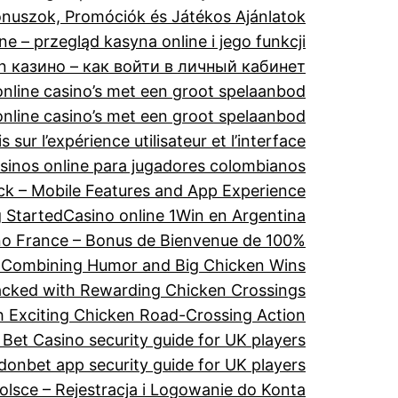
nuszok, Promóciók és Játékos Ajánlatok
ne – przegląd kasyna online i jego funkcji
n казино – как войти в личный кабинет
online casino’s met een groot spelaanbod
online casino’s met een groot spelaanbod
sur l’expérience utilisateur et l’interface
asinos online para jugadores colombianos
ck – Mobile Features and App Experience
 Started
Casino online 1Win en Argentina
no France – Bonus de Bienvenue de 100%
t Combining Humor and Big Chicken Wins
Packed with Rewarding Chicken Crossings
h Exciting Chicken Road-Crossing Action
Bet Casino security guide for UK players
donbet app security guide for UK players
olsce – Rejestracja i Logowanie do Konta