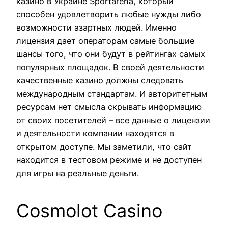
казино в Украине Sportarena, который
способен удовлетворить любые нужды либо
возможности азартных людей. Именно
лицензия дает операторам самые большие
шансы того, что они будут в рейтингах самых
популярных площадок. В своей деятельности
качественные казино должны следовать
международным стандартам. И авторитетным
ресурсам нет смысла скрывать информацию
от своих посетителей – все данные о лицензии
и деятельности компании находятся в
открытом доступе. Мы заметили, что сайт
находится в тестовом режиме и не доступен
для игры на реальные деньги.
Cosmolot Casino