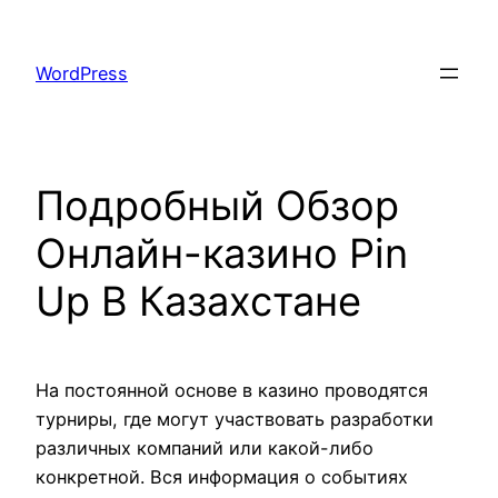
Skip
to
WordPress
content
Подробный Обзор
Онлайн-казино Pin
Up В Казахстане
На постоянной основе в казино проводятся
турниры, где могут участвовать разработки
различных компаний или какой-либо
конкретной. Вся информация о событиях