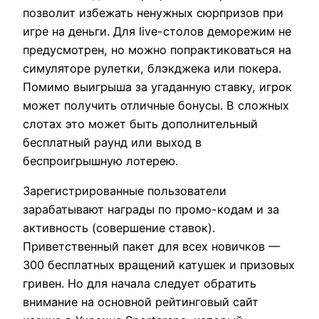
позволит избежать ненужных сюрпризов при
игре на деньги. Для live-столов деморежим не
предусмотрен, но можно попрактиковаться на
симуляторе рулетки, блэкджека или покера.
Помимо выигрыша за угаданную ставку, игрок
может получить отличные бонусы. В сложных
слотах это может быть дополнительный
бесплатный раунд или выход в
беспроигрышную лотерею.
Зарегистрированные пользователи
зарабатывают награды по промо-кодам и за
активность (совершение ставок).
Приветственный пакет для всех новичков —
300 бесплатных вращений катушек и призовых
гривен. Но для начала следует обратить
внимание на основной рейтинговый сайт