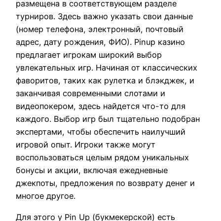
размещена в соответствующем разделе
турниров. Здесь важно указать свои данные
(номер телефона, электронный, почтовый
адрес, дату рождения, ФИО). Pinup казино
предлагает игрокам широкий выбор
увлекательных игр. Начиная от классических
фаворитов, таких как рулетка и блэкджек, и
заканчивая современными слотами и
видеопокером, здесь найдется что-то для
каждого. Выбор игр был тщательно подобран
экспертами, чтобы обеспечить наилучший
игровой опыт. Игроки также могут
воспользоваться целым рядом уникальных
бонусы и акции, включая ежедневные
джекпоты, предложения по возврату денег и
многое другое.
Для этого у Pin Up (букмекерской) есть