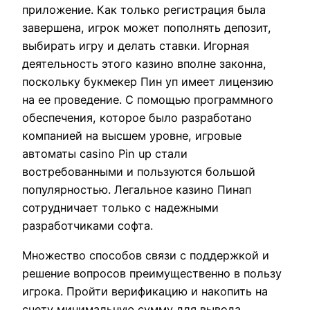
приложение. Как только регистрация была
завершена, игрок может пополнять депозит,
выбирать игру и делать ставки. Игорная
деятельность этого казино вполне законна,
поскольку букмекер Пин уп имеет лицензию
на ее проведение. С помощью программного
обеспечения, которое было разработано
компанией на высшем уровне, игровые
автоматы casino Pin up стали
востребованными и пользуются большой
популярностью. Легальное казино Пинап
сотрудничает только с надежными
разработчиками софта.
Множество способов связи с поддержкой и
решение вопросов преимущественно в пользу
игрока. Пройти верификацию и накопить на
счету минимальную сумму для вывода.