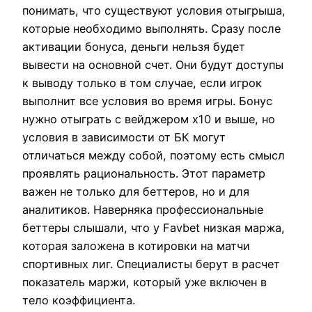
понимать, что существуют условия отыгрыша,
которые необходимо выполнять. Сразу после
активации бонуса, деньги нельзя будет
вывести на основной счет. Они будут доступы
к выводу только в том случае, если игрок
выполнит все условия во время игры. Бонус
нужно отыграть с вейджером x10 и выше, но
условия в зависимости от БК могут
отличаться между собой, поэтому есть смысл
проявлять рациональность. Этот параметр
важен не только для беттеров, но и для
аналитиков. Наверняка профессиональные
беттеры слышали, что у Favbet низкая маржа,
которая заложена в котировки на матчи
спортивных лиг. Специалисты берут в расчет
показатель маржи, который уже включен в
тело коэффициента.