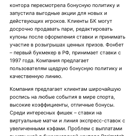
контора пересмотрела бонусную политику и
запустила выгодные акции для новых и
действующих игроков. Клиенты БК могут
досрочно продавать пари, редактировать
купоны после оформления ставки и принимать
участие в розыгрышах ценных призов. Фонбет
– первый букмекер в РФ, принимает ставки с
1997 года. Компания предлагает
пользователям щедрую бонусную политику и
качественную линию.
Компания предлагает клиентам широчайшую
роспись на любые события в мире спорта,
высокие коэффициенты, отличные бонусы.
Среди интересных фишек – ставки на
виртуальные матчи и линия экспресс-ставок с
увеличенными кэфами. Проблем с выплатами