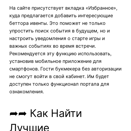
На сайте присутствует вкладка «Избранное»,
куда предлагается добавить интересующие
беттора ивенты. Это поможет не только
упростить поиск события в будущем, но и
настроить уведомления о старте игры и
важных событиях во время встречи.
Рекомендуется эту функцию использовать,
установив мобильное приложение для
смартфонов. Гости букмекера без авторизации
не смогут войти в свой кабинет. Им будет
доступен только функционал портала для
ознакомления.
➦➦ Как Найти
Лучшие