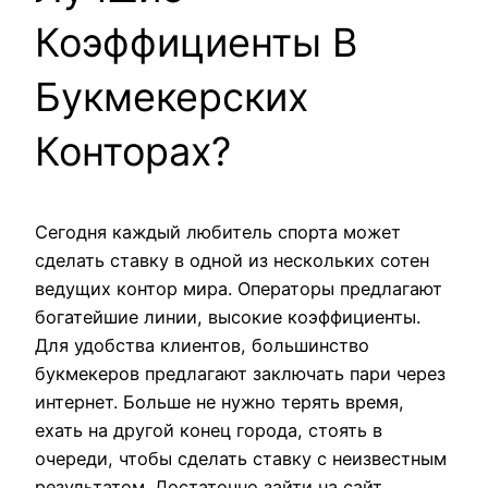
Коэффициенты В
Букмекерских
Конторах?
Сегодня каждый любитель спорта может
сделать ставку в одной из нескольких сотен
ведущих контор мира. Операторы предлагают
богатейшие линии, высокие коэффициенты.
Для удобства клиентов, большинство
букмекеров предлагают заключать пари через
интернет. Больше не нужно терять время,
ехать на другой конец города, стоять в
очереди, чтобы сделать ставку с неизвестным
результатом. Достаточно зайти на сайт