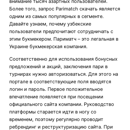
внимание тысяч азартных пользователей.
Более того, запрос Parimatch скачать является
одним из самых популярных в сегменте.
Давайте узнаем, почему узбекские
пользователи предпочитают сотрудничать с
этим букмекером. Париматч – это легальная в
Украине букмекерская компания.
Соответственно для использования бонусных
предложений и акций, заключения пари в
турнирах нужно авторизоваться. Для этого на
портале в соответствующие поля вводятся
логин и пароль. Первое положительное
впечатление появляется при посещении
официального сайта компании. Руководство
платформы старается идти в ногу со
временем, поэтому регулярно проводит
ребрендинг и реструктуризацию сайта. При