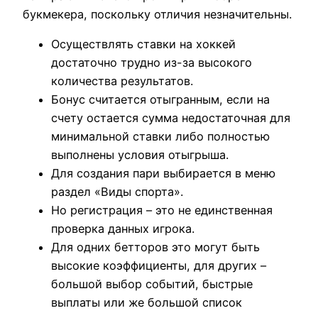
букмекера, поскольку отличия незначительны.
Осуществлять ставки на хоккей
достаточно трудно из-за высокого
количества результатов.
Бонус считается отыгранным, если на
счету остается сумма недостаточная для
минимальной ставки либо полностью
выполнены условия отыгрыша.
Для создания пари выбирается в меню
раздел «Виды спорта».
Но регистрация – это не единственная
проверка данных игрока.
Для одних бетторов это могут быть
высокие коэффициенты, для других –
большой выбор событий, быстрые
выплаты или же большой список