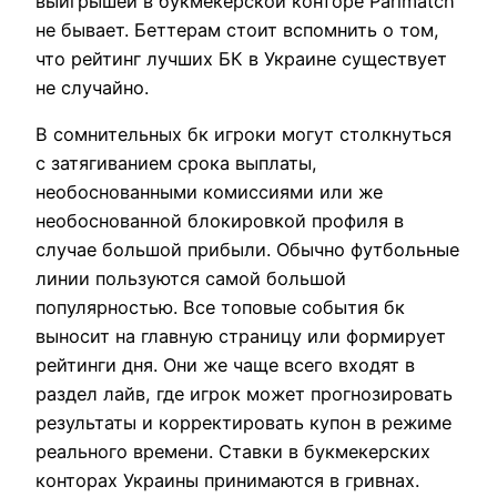
выигрышей в букмекерской конторе Parimatch
не бывает. Беттерам стоит вспомнить о том,
что рейтинг лучших БК в Украине существует
не случайно.
В сомнительных бк игроки могут столкнуться
с затягиванием срока выплаты,
необоснованными комиссиями или же
необоснованной блокировкой профиля в
случае большой прибыли. Обычно футбольные
линии пользуются самой большой
популярностью. Все топовые события бк
выносит на главную страницу или формирует
рейтинги дня. Они же чаще всего входят в
раздел лайв, где игрок может прогнозировать
результаты и корректировать купон в режиме
реального времени. Ставки в букмекерских
конторах Украины принимаются в гривнах.