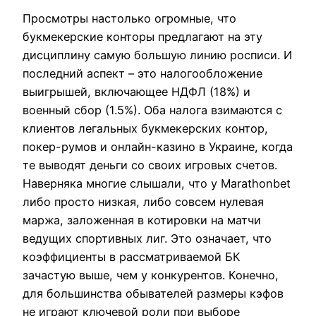
Просмотры настолько огромные, что
букмекерские конторы предлагают на эту
дисциплину самую большую линию росписи. И
последний аспект – это налогообложение
выигрышей, включающее НДФЛ (18%) и
военный сбор (1.5%). Оба налога взимаются с
клиентов легальных букмекерских контор,
покер-румов и онлайн-казино в Украине, когда
те выводят деньги со своих игровых счетов.
Наверняка многие слышали, что у Marathonbet
либо просто низкая, либо совсем нулевая
маржа, заложенная в котировки на матчи
ведущих спортивных лиг. Это означает, что
коэффициенты в рассматриваемой БК
зачастую выше, чем у конкурентов. Конечно,
для большинства обывателей размеры кэфов
не играют ключевой роли при выборе