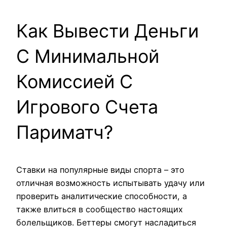
Как Вывести Деньги
С Минимальной
Комиссией С
Игрового Счета
Париматч?
Ставки на популярные виды спорта – это
отличная возможность испытывать удачу или
проверить аналитические способности, а
также влиться в сообщество настоящих
болельщиков. Беттеры смогут насладиться