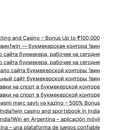
Betting and Casino – Bonus Up to ₹100,000
1вин
1win — букмекерская контора 1вин
 сайта букмекера, рабочее на сегодня
 сайта букмекера, рабочее на сегодня
кало сайта букмекерской конторы 1вин
ьный сайт букмекерской конторы 1вин
авки на спорт в букмекерской конторе
авки на спорт в букмекерской конторе
əsmi mərc saytı və kazino – 500% Bonus
India
1win casino and sportsbook in India
India
1Win en Argentina – aplicación móvil
ina – una plataforma de juegos confiable