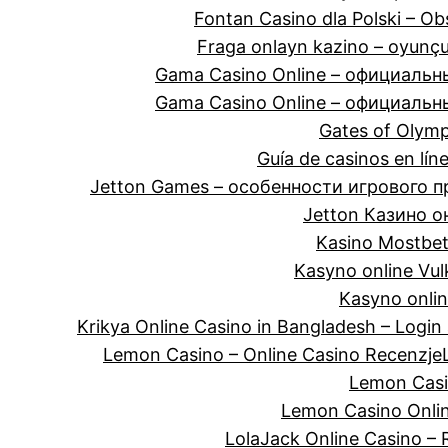
Fontan Casino dla Polski – Ob
Fraga onlayn kazino – oyunçu
Gama Casino Online – официальн
Gama Casino Online – официальны
Gates of Olymp
Guía de casinos en lín
Jetton Games – особенности игрового п
Jetton Казино 
Kasino Mostbet
Kasyno online Vul
Kasyno onlin
Krikya Online Casino in Bangladesh – Logi
Lemon Casino – Online Casino Recenzje
Lemon Casi
Lemon Casino Online
LolaJack Online Casino 