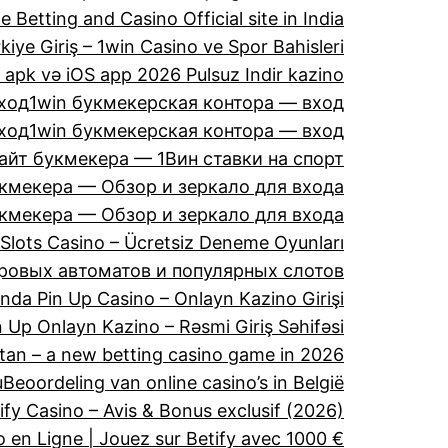
e Betting and Casino Official site in India
kiye Giriş – 1win Casino ve Spor Bahisleri
 apk və iOS app 2026 Pulsuz Indir kazino
ход
1win букмекерская контора — вход
ход
1win букмекерская контора — вход
айт букмекера — 1Вин ставки на спорт
кмекера — Обзор и зеркало для входа
кмекера — Обзор и зеркало для входа
Slots Casino – Ücretsiz Deneme Oyunları
гровых автоматов и популярных слотов
da Pin Up Casino – Onlayn Kazino Girişi
Up Onlayn Kazino – Rəsmi Giriş Səhifəsi
tan – a new betting casino game in 2026
u
Beoordeling van online casino’s in België
ify Casino – Avis & Bonus exclusif (2026)
o en Ligne | Jouez sur Betify avec 1000 €