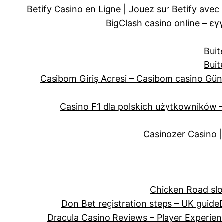
Betify Casino en Ligne | Jouez sur Betify avec
BigClash casino online – 
Buit
Buit
Casibom Giriş Adresi – Casibom casino Günc
Casino F1 dla polskich użytkowników –
Casinozer Casino 
Chicken Road slot
Don Bet registration steps – UK guide
Dracula Casino Reviews – Player Experie