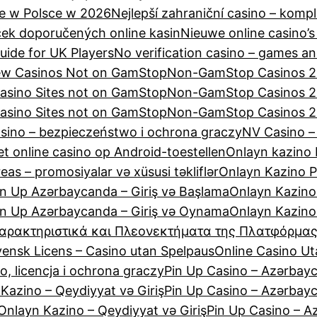
ne w Polsce w 2026
Nejlepší zahraniční casino – komp
íček doporučených online kasin
Nieuwe online casino’s 
uide for UK Players
No verification casino – games and
ew Casinos Not on GamStop
Non-GamStop Casinos 20
sino Sites not on GamStop
Non-GamStop Casinos 20
sino Sites not on GamStop
Non-GamStop Casinos 20
sino – bezpieczeństwo i ochrona graczy
NV Casino – 
t online casino op Android-toestellen
Onlayn kazino B
as – promosiyalar və xüsusi təkliflər
Onlayn Kazino P
n Up Azərbaycanda – Giriş və Başlama
Onlayn Kazino
in Up Azərbaycanda – Giriş və Oynama
Onlayn Kazino
 Χαρακτηριστικά και Πλεονεκτήματα της Πλατφόρμα
vensk Licens – Casino utan Spelpaus
Online Casino Ut
, licencja i ochrona graczy
Pin Up Casino – Azərbayc
Kazino – Qeydiyyat və Giriş
Pin Up Casino – Azərbayc
nlayn Kazino – Qeydiyyat və Giriş
Pin Up Casino – A