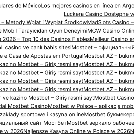
ulares de México
Los mejores casinos en línea en Arg
Luckera Casino Dostępne w
u – Metody Wpłat i Wypłat Środków
MadSlots Casino 
e Mobil Tarayıcıdan Oyun Deneyimi
MCW Casino Online
e 2026 – Top 10 des Casinos Fiables
Meilleur Casino e
ı casino ve canlı bahis sitesi
Mostbet – официальны
e e Casa de Apostas em Portugal
Mostbet AZ – bukmek
azino Mostbet – Giriş rəsmi sayt
Mostbet AZ – bukmek
azino Mostbet – Giriş rəsmi sayt
Mostbet AZ – bukmek
azino Mostbet – Giriş rəsmi sayt
Mostbet AZ – bukmek
azino Mostbet – Giriş rəsmi sayt
Mostbet AZ – bukmek
ve kazino Mostbet – Giriş rəsmi sayt
Mostbet Casino
ldal Mostbet Casino
Mostbet w Polsce – aplikacja mob
zakłady sportowe i kasyna online
Mostbet букмекер
фициальный сайт Мостбет
Mostbet зеркало рабоче
ce w 2026
Najlepsze Kasyna Online w Polsce w 2026
N