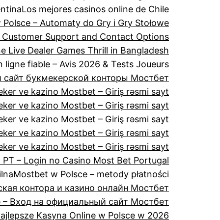
entina
Los mejores casinos online de Chile
 Polsce – Automaty do Gry i Gry Stołowe
– Customer Support and Contact Options
 Live Dealer Games Thrill in Bangladesh
n ligne fiable – Avis 2026 & Tests Joueurs
й сайт букмекерской конторы Мостбет
er ve kazino Mostbet – Giriş rəsmi sayt
er ve kazino Mostbet – Giriş rəsmi sayt
er ve kazino Mostbet – Giriş rəsmi sayt
er ve kazino Mostbet – Giriş rəsmi sayt
er ve kazino Mostbet – Giriş rəsmi sayt
 PT – Login no Casino Most Bet Portugal
ilna
Mostbet w Polsce – metody płatności
ская контора и казино онлайн Мостбет
е – Вход на официальный сайт Мостбет
ajlepsze Kasyna Online w Polsce w 2026