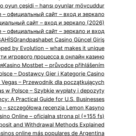
o oyun çeşidi – hansı oyunlar mövcuddur
e – официальный сайт – вход и зеркало
циальный сайт – вход и зеркало (2026)
e – официальный сайт – зеркало и вход
BAHİS
Grandpashabet Casino Güncel Giriş
oped by Evolution – what makes it unique
ти игрового процесса в онлайн казино
ия
Kasino Mostbet – průvodce přihlášením
sce – Dostawcy Gier i Kategorie Casino
n Vegas – Przewodnik dla początkujących
s w Polsce – Szybkie wypłaty i depozyty
y: A Practical Guide for U.S. Businesses
 – szczegółowa recenzja Lemon Kasyno
no Online – oficjalna strona pl (+155 fs)
posit and Withdrawal Methods Explained
sinos online más populares de Argentina