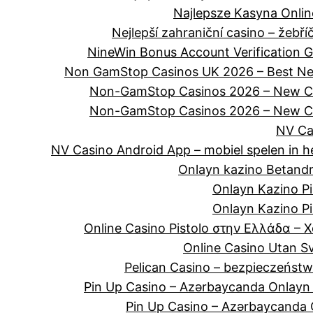
Najlepsze Kasyna Onli
Nejlepší zahraniční casino – žebř
NineWin Bonus Account Verification G
Non GamStop Casinos UK 2026 – Best N
Non-GamStop Casinos 2026 – New Ca
Non-GamStop Casinos 2026 – New Ca
NV Ca
NV Casino Android App – mobiel spelen in he
Onlayn kazino Betandre
Onlayn Kazino Pi
Onlayn Kazino P
Online Casino Pistolo στην Ελλάδα –
Online Casino Utan S
Pelican Casino – bezpieczeństwo
Pin Up Casino – Azərbaycanda Onlayn 
Pin Up Casino – Azərbaycanda O