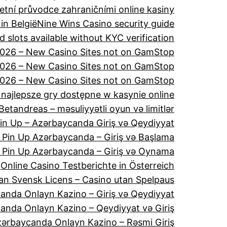
letní průvodce zahraničními online kasiny
in België
Nine Wins Casino security guide
 slots available without KYC verification
26 – New Casino Sites not on GamStop
26 – New Casino Sites not on GamStop
26 – New Casino Sites not on GamStop
najlepsze gry dostępne w kasynie online
etandreas – məsuliyyətli oyun və limitlər
in Up – Azərbaycanda Giriş və Qeydiyyat
 Pin Up Azərbaycanda – Giriş və Başlama
 Pin Up Azərbaycanda – Giriş və Oynama
ς
Online Casino Testberichte in Österreich
an Svensk Licens – Casino utan Spelpaus
anda Onlayn Kazino – Giriş və Qeydiyyat
anda Onlayn Kazino – Qeydiyyat və Giriş
zərbaycanda Onlayn Kazino – Rəsmi Giriş