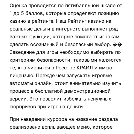
Оценка проводится по пятибалльной шкале от
1 до 5 баллов, которые определяют позицию
казино в рейтинге. Наш Рейтинг казино на
реальные деньги в интернете выполняет ряд
важных функций, которые помогают игрокам
сделать осознанный и безопасный выбор. ��
Заведение для игры необходимо выбирать по
критериям безопасности, таковыми являются
те, кто числится в Реестре КРАИЛ и имеют
лицензию. Прежде чем запускать игровые
автоматы онлайн, стоит внимательно изучить
процесс в бесплатной демонстрационной
версии. Это позволит избежать ненужных
сюрпризов при игре на деньги.
При наведении курсора на название раздела
реализовано всплывающее меню, которое