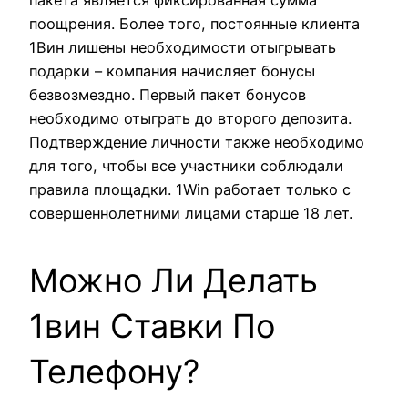
поощрения. Более того, постоянные клиента
1Вин лишены необходимости отыгрывать
подарки – компания начисляет бонусы
безвозмездно. Первый пакет бонусов
необходимо отыграть до второго депозита.
Подтверждение личности также необходимо
для того, чтобы все участники соблюдали
правила площадки. 1Win работает только с
совершеннолетними лицами старше 18 лет.
Можно Ли Делать
1вин Ставки По
Телефону?