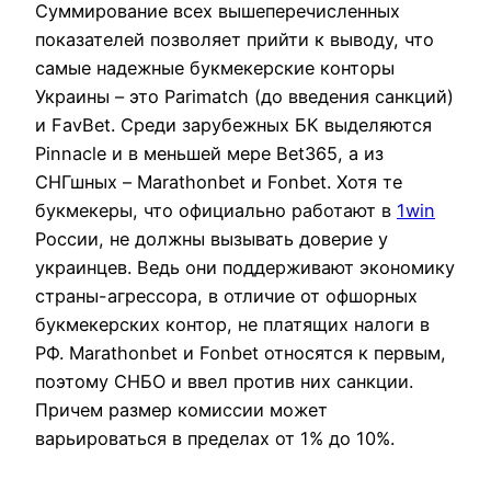
Суммирование всех вышеперечисленных
показателей позволяет прийти к выводу, что
самые надежные букмекерские конторы
Украины – это Parimatch (до введения санкций)
и FavBet. Среди зарубежных БК выделяются
Pinnacle и в меньшей мере Bet365, а из
СНГшных – Marathonbet и Fonbet. Хотя те
букмекеры, что официально работают в
1win
России, не должны вызывать доверие у
украинцев. Ведь они поддерживают экономику
страны-агрессора, в отличие от офшорных
букмекерских контор, не платящих налоги в
РФ. Marathonbet и Fonbet относятся к первым,
поэтому СНБО и ввел против них санкции.
Причем размер комиссии может
варьироваться в пределах от 1% до 10%.