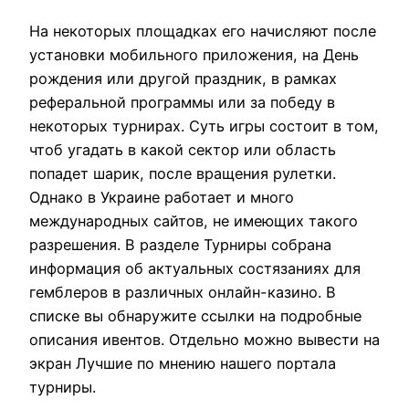
На некоторых площадках его начисляют после
установки мобильного приложения, на День
рождения или другой праздник, в рамках
реферальной программы или за победу в
некоторых турнирах. Суть игры состоит в том,
чтоб угадать в какой сектор или область
попадет шарик, после вращения рулетки.
Однако в Украине работает и много
международных сайтов, не имеющих такого
разрешения. В разделе Турниры собрана
информация об актуальных состязаниях для
гемблеров в различных онлайн-казино. В
списке вы обнаружите ссылки на подробные
описания ивентов. Отдельно можно вывести на
экран Лучшие по мнению нашего портала
турниры.