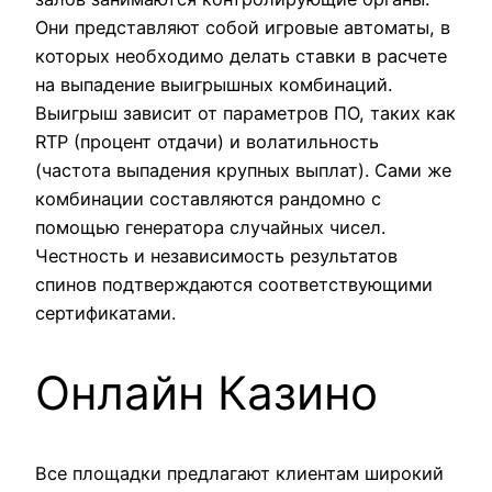
Они представляют собой игровые автоматы, в
которых необходимо делать ставки в расчете
на выпадение выигрышных комбинаций.
Выигрыш зависит от параметров ПО, таких как
RTP (процент отдачи) и волатильность
(частота выпадения крупных выплат). Сами же
комбинации составляются рандомно с
помощью генератора случайных чисел.
Честность и независимость результатов
спинов подтверждаются соответствующими
сертификатами.
Онлайн Казино
Все площадки предлагают клиентам широкий