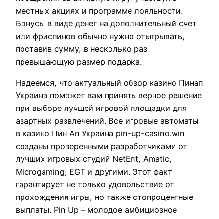
местных акциях и программе лояльности.
Бонусы в виде денег на дополнительный счет
или фриспинов обычно нужно отыгрывать,
поставив сумму, в несколько раз
превышающую размер подарка.
Надеемся, что актуальный обзор казино Пинап
Украина поможет вам принять верное решение
при выборе лучшей игровой площадки для
азартных развлечений. Все игровые автоматы
в казино Пин Ап Украина pin-up-casino.win
созданы проверенными разработчиками от
лучших игровых студий NetEnt, Amatic,
Microgaming, EGT и другими. Этот факт
гарантирует не только удовольствие от
прохождения игры, но также стопроцентные
выплаты. Pin Up – молодое амбициозное