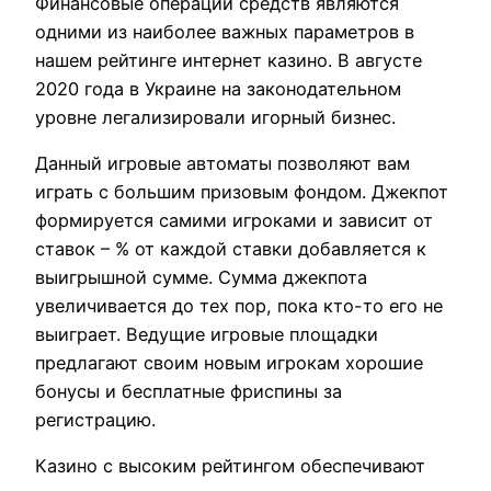
Финансовые операции средств являются
одними из наиболее важных параметров в
нашем рейтинге интернет казино. В августе
2020 года в Украине на законодательном
уровне легализировали игорный бизнес.
Данный игровые автоматы позволяют вам
играть с большим призовым фондом. Джекпот
формируется самими игроками и зависит от
ставок – % от каждой ставки добавляется к
выигрышной сумме. Сумма джекпота
увеличивается до тех пор, пока кто-то его не
выиграет. Ведущие игровые площадки
предлагают своим новым игрокам хорошие
бонусы и бесплатные фриспины за
регистрацию.
Казино с высоким рейтингом обеспечивают