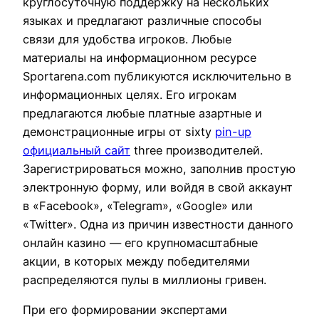
круглосуточную поддержку на нескольких
языках и предлагают различные способы
связи для удобства игроков. Любые
материалы на информационном ресурсе
Sportarena.com публикуются исключительно в
информационных целях. Его игрокам
предлагаются любые платные азартные и
демонстрационные игры от sixty
pin-up
официальный сайт
three производителей.
Зарегистрироваться можно, заполнив простую
электронную форму, или войдя в свой аккаунт
в «Facebook», «Telegram», «Google» или
«Twitter». Одна из причин известности данного
онлайн казино — его крупномасштабные
акции, в которых между победителями
распределяются пулы в миллионы гривен.
При его формировании экспертами