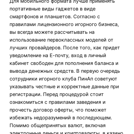
Для мобильного формата лучше применять
портативные виды гаджетов в виде
смартфонов и планшетов. Согласно с
правилами лицензионного игорного бизнеса,
вы всегда можете рассчитывать на
использование первоклассных моделей от
лучших провайдеров. После того, как придет
уведомление на Е-почту, вход в личный
кабинет свободен для пополнения баланса и
вывода денежных средств. В первую очередь
сотрудники игорного клуба ПинАп советуют
указывать честные и корректные данные при
регистрации. Перед процедурой стоит
ознакомиться с правилами заведения и
прочесть договор оферты, что поможет
избежать недоразумений в последующем.
Помимо общепринятых валют, включая
электронные деньги и криптовалюты, в казино