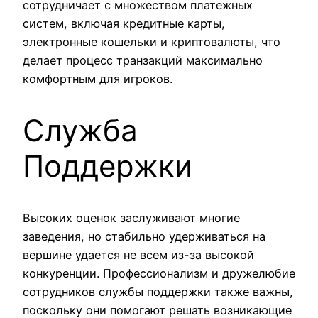
сотрудничает с множеством платежных
систем, включая кредитные карты,
электронные кошельки и криптовалюты, что
делает процесс транзакций максимально
комфортным для игроков.
Служба
Поддержки
Высоких оценок заслуживают многие
заведения, но стабильно удерживаться на
вершине удается не всем из-за высокой
конкуренции. Профессионализм и дружелюбие
сотрудников службы поддержки также важны,
поскольку они помогают решать возникающие