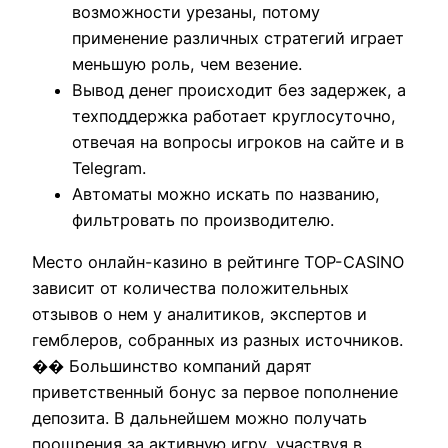
возможности урезаны, потому
применение различных стратегий играет
меньшую роль, чем везение.
Вывод денег происходит без задержек, а
техподдержка работает круглосуточно,
отвечая на вопросы игроков на сайте и в
Telegram.
Автоматы можно искать по названию,
фильтровать по производителю.
Место онлайн-казино в рейтинге TOP-CASINO
зависит от количества положительных
отзывов о нем у аналитиков, экспертов и
гемблеров, собранных из разных источников.
�� Большинство компаний дарят
приветственный бонус за первое пополнение
депозита. В дальнейшем можно получать
поощрения за активную игру, участвуя в