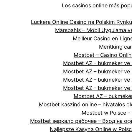
Los casinos online más pop
Luckera Online Casino na Polskim Rynk
Marsbahis – Mobil Uygulama v
Meilleur Casino en Lign
Meritking canl
Mostbet – Casino Onlin
Mostbet AZ – bukmeker ve k
Mostbet AZ – bukmeker ve k
Mostbet AZ – bukmeker ve k
Mostbet AZ – bukmeker ve k
Mostbet AZ – bukmeker 
Mostbet kaszinó online – hivatalos o
Mostbet w Polsce – 
Mostbet зеркало рабочее – Вход на о
Najlepsze Kasyna Online w Pols