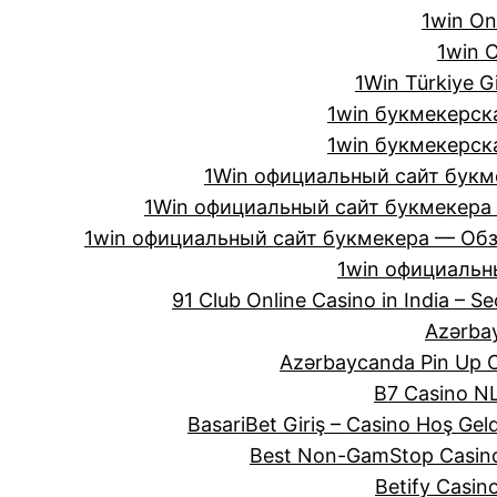
1win Onl
1win O
1Win Türkiye Gi
1win букмекерск
1win букмекерск
1Win официальный сайт букме
1Win официальный сайт букмекера 
1win официальный сайт букмекера — Обз
1win официальн
91 Club Online Casino in India – S
Azərbay
Azərbaycanda Pin Up On
B7 Casino NL
BasariBet Giriş – Casino Hoş Gel
Best Non-GamStop Casino
Betify Casin