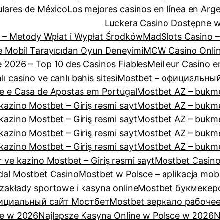
ulares de México
Los mejores casinos en línea en Arg
Luckera Casino Dostępne w
u – Metody Wpłat i Wypłat Środków
MadSlots Casino 
e Mobil Tarayıcıdan Oyun Deneyimi
MCW Casino Online
e 2026 – Top 10 des Casinos Fiables
Meilleur Casino e
ı casino ve canlı bahis sitesi
Mostbet – официальны
e e Casa de Apostas em Portugal
Mostbet AZ – bukmek
azino Mostbet – Giriş rəsmi sayt
Mostbet AZ – bukmek
azino Mostbet – Giriş rəsmi sayt
Mostbet AZ – bukmek
azino Mostbet – Giriş rəsmi sayt
Mostbet AZ – bukmek
azino Mostbet – Giriş rəsmi sayt
Mostbet AZ – bukmek
ve kazino Mostbet – Giriş rəsmi sayt
Mostbet Casino
ldal Mostbet Casino
Mostbet w Polsce – aplikacja mob
zakłady sportowe i kasyna online
Mostbet букмекер
фициальный сайт Мостбет
Mostbet зеркало рабоче
ce w 2026
Najlepsze Kasyna Online w Polsce w 2026
N