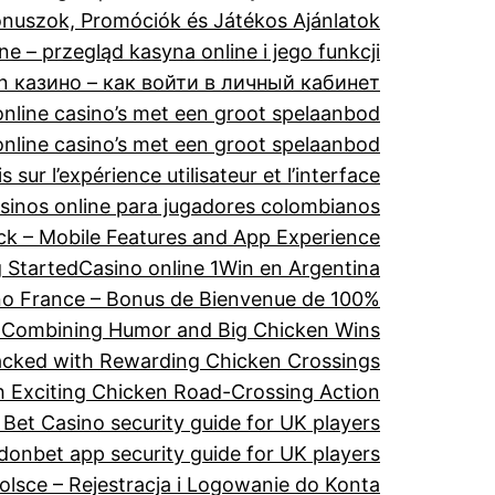
nuszok, Promóciók és Játékos Ajánlatok
ne – przegląd kasyna online i jego funkcji
n казино – как войти в личный кабинет
online casino’s met een groot spelaanbod
online casino’s met een groot spelaanbod
sur l’expérience utilisateur et l’interface
asinos online para jugadores colombianos
ck – Mobile Features and App Experience
 Started
Casino online 1Win en Argentina
no France – Bonus de Bienvenue de 100%
t Combining Humor and Big Chicken Wins
Packed with Rewarding Chicken Crossings
h Exciting Chicken Road-Crossing Action
Bet Casino security guide for UK players
donbet app security guide for UK players
olsce – Rejestracja i Logowanie do Konta