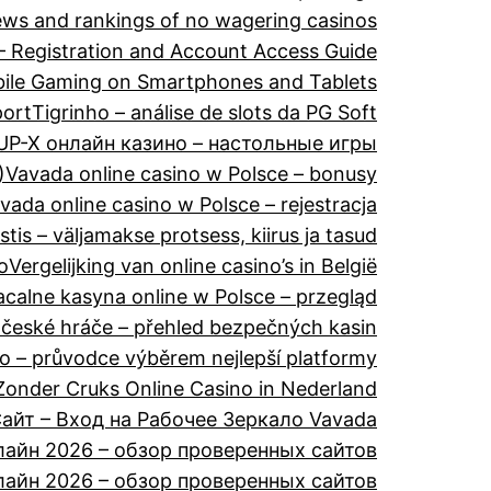
views and rankings of no wagering casinos
 Registration and Account Access Guide
bile Gaming on Smartphones and Tablets
port
Tigrinho – análise de slots da PG Soft
UP-X онлайн казино – настольные игры
)
Vavada online casino w Polsce – bonusy
vada online casino w Polsce – rejestracja
tis – väljamakse protsess, kiirus ja tasud
o
Vergelijking van online casino’s in België
calne kasyna online w Polsce – przegląd
 české hráče – přehled bezpečných kasin
no – průvodce výběrem nejlepší platformy
Zonder Cruks Online Casino in Nederland
йт – Вход на Рабочее Зеркало Vavada
лайн 2026 – обзор проверенных сайтов
лайн 2026 – обзор проверенных сайтов