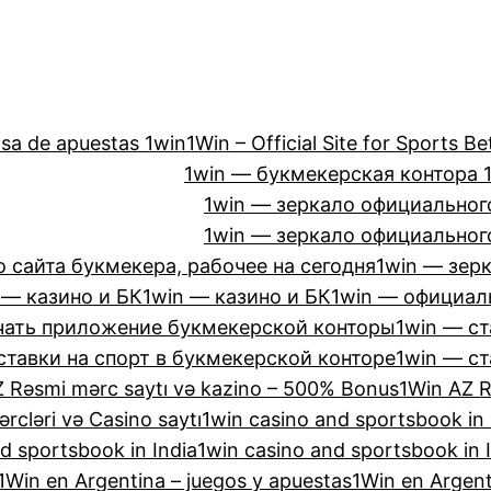
asa de apuestas 1win
1Win – Official Site for Sports 
1win — букмекерская контора 
1win — зеркало официального
1win — зеркало официального
 сайта букмекера, рабочее на сегодня
1win — зер
 — казино и БК
1win — казино и БК
1win — официал
чать приложение букмекерской конторы
1win — ст
ставки на спорт в букмекерской конторе
1win — ст
 Rəsmi mərc saytı və kazino – 500% Bonus
1Win AZ R
rcləri və Casino saytı
1win casino and sportsbook in 
d sportsbook in India
1win casino and sportsbook in 
1Win en Argentina – juegos y apuestas
1Win en Argent