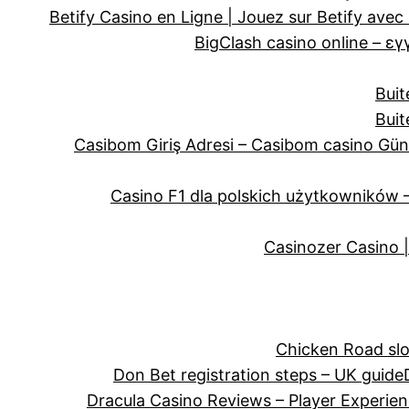
Betify Casino en Ligne | Jouez sur Betify avec
BigClash casino online – 
Buit
Buit
Casibom Giriş Adresi – Casibom casino Günc
Casino F1 dla polskich użytkowników –
Casinozer Casino 
Chicken Road slot
Don Bet registration steps – UK guide
Dracula Casino Reviews – Player Experie