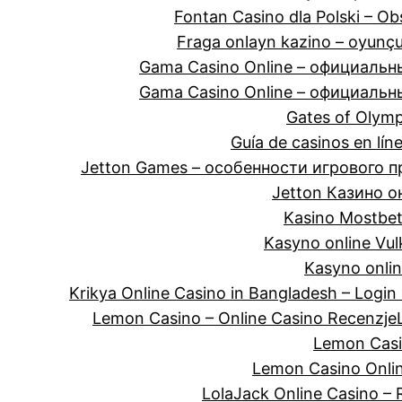
Fontan Casino dla Polski – Ob
Fraga onlayn kazino – oyunçu
Gama Casino Online – официальн
Gama Casino Online – официальны
Gates of Olymp
Guía de casinos en lín
Jetton Games – особенности игрового п
Jetton Казино 
Kasino Mostbet
Kasyno online Vul
Kasyno onlin
Krikya Online Casino in Bangladesh – Logi
Lemon Casino – Online Casino Recenzje
Lemon Casi
Lemon Casino Online
LolaJack Online Casino 