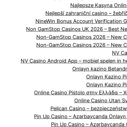
Najlepsze Kasyna Onli
Nejlepší zahraniční casino – žebř
NineWin Bonus Account Verification G
Non GamStop Casinos UK 2026 – Best N
Non-GamStop Casinos 2026 – New Ca
Non-GamStop Casinos 2026 – New Ca
NV Ca
NV Casino Android App – mobiel spelen in he
Onlayn kazino Betandre
Onlayn Kazino Pi
Onlayn Kazino P
Online Casino Pistolo στην Ελλάδα –
Online Casino Utan S
Pelican Casino – bezpieczeństwo
Pin Up Casino – Azərbaycanda Onlayn 
Pin Up Casino – Azərbaycanda O