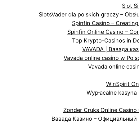
Slot S
SlotsVader dla polskich graczy – Obsł
Spinfin Casino – Creatin
Spinfin Online Casino – C
Top Krypto-Casinos in D
VAVADA | Вавада каз
Vavada online casino w Pols
Vavada online casi
WinSpirit On
Wypłacalne kasyna o
Zonder Cruks Online Casino 
Вавада Казино – Официальный 