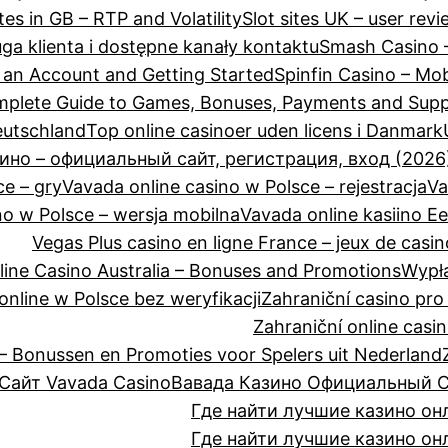
ites in GB – RTP and Volatility
Slot sites UK – user re
uga klienta i dostępne kanały kontaktu
Smash Casino –
g an Account and Getting Started
Spinfin Casino – Mo
omplete Guide to Games, Bonuses, Payments and Sup
eutschland
Top online casinoer uden licens i Danmark
ино – официальный сайт, регистрация, вход (2026
ce – gry
Vavada online casino w Polsce – rejestracja
Va
no w Polsce – wersja mobilna
Vavada online kasiino Ees
Vegas Plus casino en ligne France – jeux de casin
line Casino Australia – Bonuses and Promotions
Wypła
nline w Polsce bez weryfikacji
Zahraniční casino pro
Zahraniční online casi
– Bonussen en Promoties voor Spelers uit Nederland
Сайт Vavada Casino
Вавада Казино Официальный Са
Где найти лучшие казино он
Где найти лучшие казино он