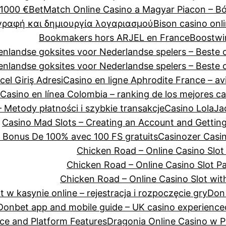
 1000 €
BetMatch Online Casino a Magyar Piacon – Bó
εγγραφή και δημιουργία λογαριασμού
Bison casino onli
Bookmakers hors ARJEL en France
Boostwi
enlandse goksites voor Nederlandse spelers – Beste 
enlandse goksites voor Nederlandse spelers – Beste 
el Giriş Adresi
Casino en ligne Aphrodite France – avis 
Casino en línea Colombia – ranking de los mejores c
 Metody płatności i szybkie transakcje
Casino LolaJa
Casino Mad Slots – Creating an Account and Getting
| Bonus De 100% avec 100 FS gratuits
Casinozer Casi
Chicken Road – Online Casino Slo
Chicken Road – Online Casino Slot 
Chicken Road – Online Casino Slot wit
 w kasynie online – rejestracja i rozpoczęcie gry
Don 
Donbet app and mobile guide – UK casino experience
nce and Platform Features
Dragonia Online Casino w P