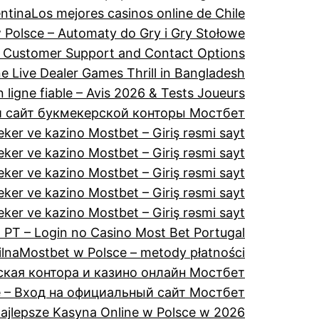
entina
Los mejores casinos online de Chile
 Polsce – Automaty do Gry i Gry Stołowe
– Customer Support and Contact Options
 Live Dealer Games Thrill in Bangladesh
n ligne fiable – Avis 2026 & Tests Joueurs
й сайт букмекерской конторы Мостбет
er ve kazino Mostbet – Giriş rəsmi sayt
er ve kazino Mostbet – Giriş rəsmi sayt
er ve kazino Mostbet – Giriş rəsmi sayt
er ve kazino Mostbet – Giriş rəsmi sayt
er ve kazino Mostbet – Giriş rəsmi sayt
 PT – Login no Casino Most Bet Portugal
ilna
Mostbet w Polsce – metody płatności
ская контора и казино онлайн Мостбет
е – Вход на официальный сайт Мостбет
ajlepsze Kasyna Online w Polsce w 2026