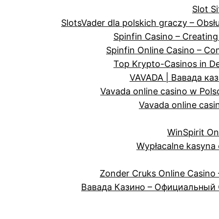
Slot S
SlotsVader dla polskich graczy – Obsł
Spinfin Casino – Creatin
Spinfin Online Casino – C
Top Krypto-Casinos in D
VAVADA | Вавада каз
Vavada online casino w Pols
Vavada online casi
WinSpirit On
Wypłacalne kasyna o
Zonder Cruks Online Casino 
Вавада Казино – Официальный 