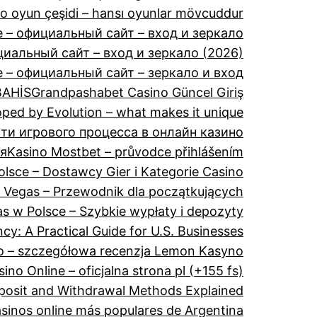
o oyun çeşidi – hansı oyunlar mövcuddur
e – официальный сайт – вход и зеркало
циальный сайт – вход и зеркало (2026)
e – официальный сайт – зеркало и вход
BAHİS
Grandpashabet Casino Güncel Giriş
oped by Evolution – what makes it unique
ти игрового процесса в онлайн казино
ия
Kasino Mostbet – průvodce přihlášením
sce – Dostawcy Gier i Kategorie Casino
n Vegas – Przewodnik dla początkujących
s w Polsce – Szybkie wypłaty i depozyty
y: A Practical Guide for U.S. Businesses
 – szczegółowa recenzja Lemon Kasyno
no Online – oficjalna strona pl (+155 fs)
posit and Withdrawal Methods Explained
sinos online más populares de Argentina