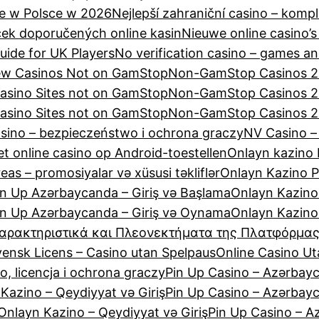
ne w Polsce w 2026
Nejlepší zahraniční casino – komp
íček doporučených online kasin
Nieuwe online casino’s 
uide for UK Players
No verification casino – games and
ew Casinos Not on GamStop
Non-GamStop Casinos 20
sino Sites not on GamStop
Non-GamStop Casinos 20
sino Sites not on GamStop
Non-GamStop Casinos 20
sino – bezpieczeństwo i ochrona graczy
NV Casino – 
t online casino op Android-toestellen
Onlayn kazino B
as – promosiyalar və xüsusi təkliflər
Onlayn Kazino P
n Up Azərbaycanda – Giriş və Başlama
Onlayn Kazino
in Up Azərbaycanda – Giriş və Oynama
Onlayn Kazino
 Χαρακτηριστικά και Πλεονεκτήματα της Πλατφόρμα
vensk Licens – Casino utan Spelpaus
Online Casino Ut
, licencja i ochrona graczy
Pin Up Casino – Azərbayc
Kazino – Qeydiyyat və Giriş
Pin Up Casino – Azərbayc
nlayn Kazino – Qeydiyyat və Giriş
Pin Up Casino – A