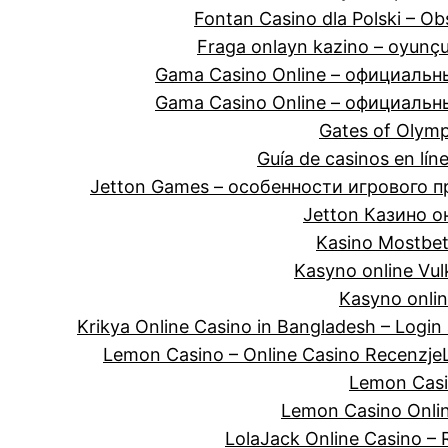
Fontan Casino dla Polski – Ob
Fraga onlayn kazino – oyunçu
Gama Casino Online – официальн
Gama Casino Online – официальны
Gates of Olymp
Guía de casinos en lín
Jetton Games – особенности игрового п
Jetton Казино 
Kasino Mostbet
Kasyno online Vul
Kasyno onlin
Krikya Online Casino in Bangladesh – Logi
Lemon Casino – Online Casino Recenzje
Lemon Casi
Lemon Casino Online
LolaJack Online Casino 