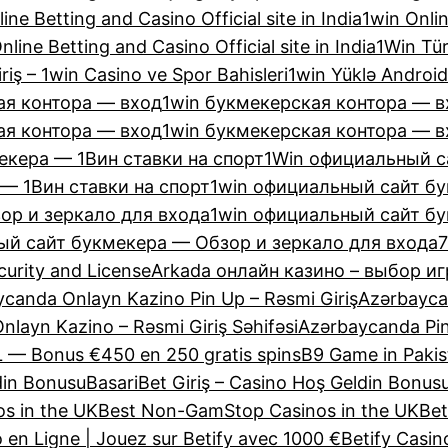
ine Betting and Casino Official site in India
1win Onlin
nline Betting and Casino Official site in India
1Win Tür
riş – 1win Casino ve Spor Bahisleri
1win Yüklə Android
ая контора — вход
1win букмекерская контора — в
ая контора — вход
1win букмекерская контора — в
кера — 1Вин ставки на спорт
1Win официальный с
— 1Вин ставки на спорт
1win официальный сайт бу
ор и зеркало для входа
1win официальный сайт бу
ый сайт букмекера — Обзор и зеркало для входа
7
ecurity and License
Arkada онлайн казино – выбор и
canda Onlayn Kazino Pin Up – Rəsmi Giriş
Azərbaycan
layn Kazino – Rəsmi Giriş Səhifəsi
Azərbaycanda Pin 
 — Bonus €450 en 250 gratis spins
B9 Game in Pakis
din Bonusu
BasariBet Giriş – Casino Hoş Geldin Bonus
s in the UK
Best Non-GamStop Casinos in the UK
Bet
o en Ligne | Jouez sur Betify avec 1000 €
Betify Casin