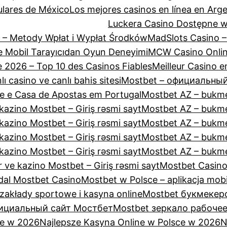
ulares de México
Los mejores casinos en línea en Arg
Luckera Casino Dostępne w
u – Metody Wpłat i Wypłat Środków
MadSlots Casino 
e Mobil Tarayıcıdan Oyun Deneyimi
MCW Casino Online
e 2026 – Top 10 des Casinos Fiables
Meilleur Casino e
ı casino ve canlı bahis sitesi
Mostbet – официальны
e e Casa de Apostas em Portugal
Mostbet AZ – bukmek
azino Mostbet – Giriş rəsmi sayt
Mostbet AZ – bukmek
azino Mostbet – Giriş rəsmi sayt
Mostbet AZ – bukmek
azino Mostbet – Giriş rəsmi sayt
Mostbet AZ – bukmek
azino Mostbet – Giriş rəsmi sayt
Mostbet AZ – bukmek
ve kazino Mostbet – Giriş rəsmi sayt
Mostbet Casino
ldal Mostbet Casino
Mostbet w Polsce – aplikacja mob
zakłady sportowe i kasyna online
Mostbet букмекер
фициальный сайт Мостбет
Mostbet зеркало рабоче
ce w 2026
Najlepsze Kasyna Online w Polsce w 2026
N