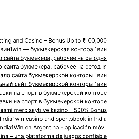
Betting and Casino – Bonus Up to ₹100,000
1вин
1win — букмекерская контора 1вин
 сайта букмекера, рабочее на сегодня
 сайта букмекера, рабочее на сегодня
кало сайта букмекерской конторы 1вин
ьный сайт букмекерской конторы 1вин
авки на спорт в букмекерской конторе
авки на спорт в букмекерской конторе
əsmi mərc saytı və kazino – 500% Bonus
India
1win casino and sportsbook in India
India
1Win en Argentina – aplicación móvil
ina – una plataforma de juegos confiable