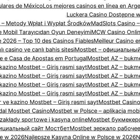
ulares de México
Los mejores casinos en línea en Arg
Luckera Casino Dostępne w
u – Metody Wpłat i Wypłat Środków
MadSlots Casino 
e Mobil Tarayıcıdan Oyun Deneyimi
MCW Casino Online
e 2026 – Top 10 des Casinos Fiables
Meilleur Casino e
ı casino ve canlı bahis sitesi
Mostbet – официальны
e e Casa de Apostas em Portugal
Mostbet AZ – bukmek
azino Mostbet – Giriş rəsmi sayt
Mostbet AZ – bukmek
azino Mostbet – Giriş rəsmi sayt
Mostbet AZ – bukmek
azino Mostbet – Giriş rəsmi sayt
Mostbet AZ – bukmek
azino Mostbet – Giriş rəsmi sayt
Mostbet AZ – bukmek
ve kazino Mostbet – Giriş rəsmi sayt
Mostbet Casino
ldal Mostbet Casino
Mostbet w Polsce – aplikacja mob
zakłady sportowe i kasyna online
Mostbet букмекер
фициальный сайт Мостбет
Mostbet зеркало рабоче
ce w 2026
Najlepsze Kasyna Online w Polsce w 2026
N