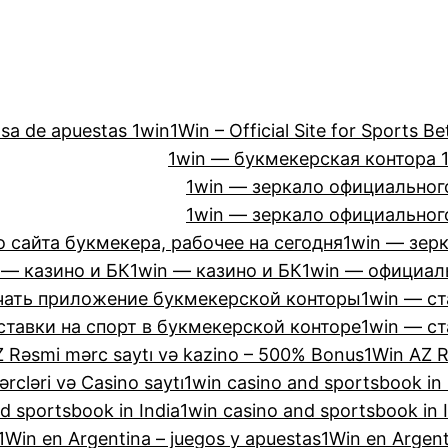
asa de apuestas 1win
1Win – Official Site for Sports 
1win — букмекерская контора 
1win — зеркало официального
1win — зеркало официального
 сайта букмекера, рабочее на сегодня
1win — зер
 — казино и БК
1win — казино и БК
1win — официал
чать приложение букмекерской конторы
1win — ст
ставки на спорт в букмекерской конторе
1win — ст
 Rəsmi mərc saytı və kazino – 500% Bonus
1Win AZ R
rcləri və Casino saytı
1win casino and sportsbook in 
d sportsbook in India
1win casino and sportsbook in 
1Win en Argentina – juegos y apuestas
1Win en Argent