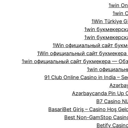
1win Onl
1win O
1Win Türkiye Gi
1win букмекерск
1win букмекерск
1Win официальный сайт букме
1Win официальный сайт букмекера 
1win официальный сайт букмекера — Обз
1win официальн
91 Club Online Casino in India – S
Azərbay
Azərbaycanda Pin Up On
B7 Casino NL
BasariBet Giriş – Casino Hoş Gel
Best Non-GamStop Casino
Betify Casin