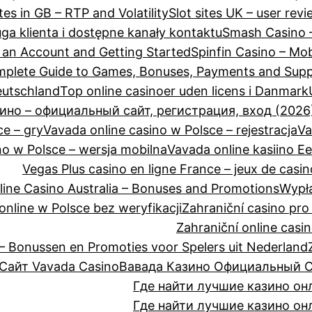
ites in GB – RTP and Volatility
Slot sites UK – user re
uga klienta i dostępne kanały kontaktu
Smash Casino –
g an Account and Getting Started
Spinfin Casino – Mo
omplete Guide to Games, Bonuses, Payments and Sup
eutschland
Top online casinoer uden licens i Danmark
ино – официальный сайт, регистрация, вход (2026
ce – gry
Vavada online casino w Polsce – rejestracja
Va
no w Polsce – wersja mobilna
Vavada online kasiino Ees
Vegas Plus casino en ligne France – jeux de casin
line Casino Australia – Bonuses and Promotions
Wypła
nline w Polsce bez weryfikacji
Zahraniční casino pro
Zahraniční online casi
– Bonussen en Promoties voor Spelers uit Nederland
Сайт Vavada Casino
Вавада Казино Официальный Са
Где найти лучшие казино он
Где найти лучшие казино он