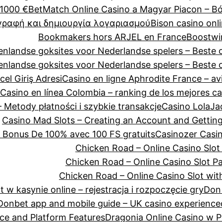
 1000 €
BetMatch Online Casino a Magyar Piacon – Bó
εγγραφή και δημιουργία λογαριασμού
Bison casino onli
Bookmakers hors ARJEL en France
Boostwi
enlandse goksites voor Nederlandse spelers – Beste 
enlandse goksites voor Nederlandse spelers – Beste 
el Giriş Adresi
Casino en ligne Aphrodite France – avis 
Casino en línea Colombia – ranking de los mejores c
 Metody płatności i szybkie transakcje
Casino LolaJa
Casino Mad Slots – Creating an Account and Getting
| Bonus De 100% avec 100 FS gratuits
Casinozer Casi
Chicken Road – Online Casino Slo
Chicken Road – Online Casino Slot 
Chicken Road – Online Casino Slot wit
 w kasynie online – rejestracja i rozpoczęcie gry
Don 
Donbet app and mobile guide – UK casino experience
nce and Platform Features
Dragonia Online Casino w P