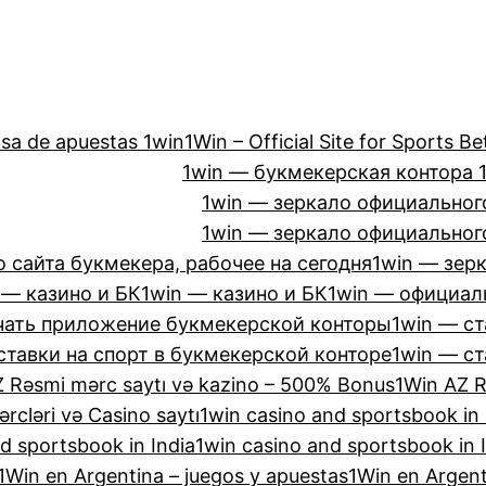
asa de apuestas 1win
1Win – Official Site for Sports 
1win — букмекерская контора 
1win — зеркало официального
1win — зеркало официального
 сайта букмекера, рабочее на сегодня
1win — зер
 — казино и БК
1win — казино и БК
1win — официал
чать приложение букмекерской конторы
1win — ст
ставки на спорт в букмекерской конторе
1win — ст
 Rəsmi mərc saytı və kazino – 500% Bonus
1Win AZ R
rcləri və Casino saytı
1win casino and sportsbook in 
d sportsbook in India
1win casino and sportsbook in 
1Win en Argentina – juegos y apuestas
1Win en Argent