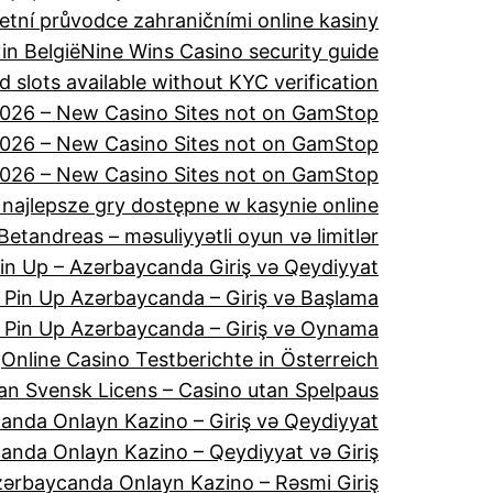
letní průvodce zahraničními online kasiny
in België
Nine Wins Casino security guide
 slots available without KYC verification
26 – New Casino Sites not on GamStop
26 – New Casino Sites not on GamStop
26 – New Casino Sites not on GamStop
najlepsze gry dostępne w kasynie online
etandreas – məsuliyyətli oyun və limitlər
in Up – Azərbaycanda Giriş və Qeydiyyat
 Pin Up Azərbaycanda – Giriş və Başlama
 Pin Up Azərbaycanda – Giriş və Oynama
ς
Online Casino Testberichte in Österreich
an Svensk Licens – Casino utan Spelpaus
anda Onlayn Kazino – Giriş və Qeydiyyat
anda Onlayn Kazino – Qeydiyyat və Giriş
zərbaycanda Onlayn Kazino – Rəsmi Giriş