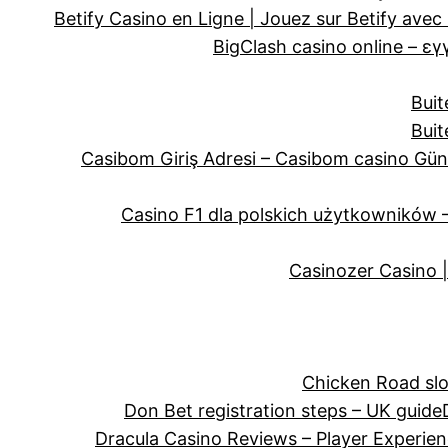
Betify Casino en Ligne | Jouez sur Betify avec
BigClash casino online – 
Buit
Buit
Casibom Giriş Adresi – Casibom casino Günc
Casino F1 dla polskich użytkowników –
Casinozer Casino 
Chicken Road slot
Don Bet registration steps – UK guide
Dracula Casino Reviews – Player Experie