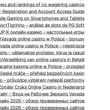
views and rankings of no wagering casinos
 Registration and Account Access Guide
bile Gaming on Smartphones and Tablets
port
Tigrinho – análise de slots da PG Soft
UP-X онлайн казино – настольные игры
)
Vavada online casino w Polsce – bonusy
vada online casino w Polsce – rejestracja
tis – väljamakse protsess, kiirus ja tasud
o
Vergelijking van online casino’s in België
calne kasyna online w Polsce – przegląd
 české hráče – přehled bezpečných kasin
no – průvodce výběrem nejlepší platformy
Zonder Cruks Online Casino in Nederland
йт – Вход на Рабочее Зеркало Vavada
лайн 2026 – обзор проверенных сайтов
лайн 2026 – обзор проверенных сайтов