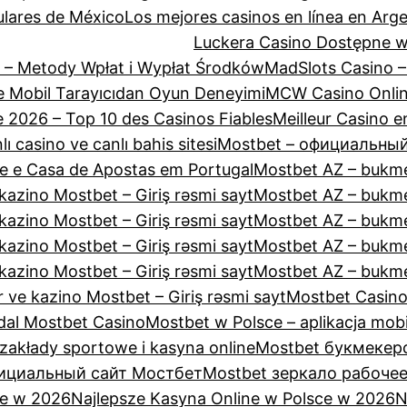
ulares de México
Los mejores casinos en línea en Arg
Luckera Casino Dostępne w
u – Metody Wpłat i Wypłat Środków
MadSlots Casino 
e Mobil Tarayıcıdan Oyun Deneyimi
MCW Casino Online
e 2026 – Top 10 des Casinos Fiables
Meilleur Casino e
ı casino ve canlı bahis sitesi
Mostbet – официальны
e e Casa de Apostas em Portugal
Mostbet AZ – bukmek
azino Mostbet – Giriş rəsmi sayt
Mostbet AZ – bukmek
azino Mostbet – Giriş rəsmi sayt
Mostbet AZ – bukmek
azino Mostbet – Giriş rəsmi sayt
Mostbet AZ – bukmek
azino Mostbet – Giriş rəsmi sayt
Mostbet AZ – bukmek
ve kazino Mostbet – Giriş rəsmi sayt
Mostbet Casino
ldal Mostbet Casino
Mostbet w Polsce – aplikacja mob
zakłady sportowe i kasyna online
Mostbet букмекер
фициальный сайт Мостбет
Mostbet зеркало рабоче
ce w 2026
Najlepsze Kasyna Online w Polsce w 2026
N