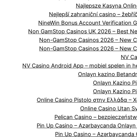
Najlepsze Kasyna Onli
Nejlepší zahraniční casino – žebř
NineWin Bonus Account Verification G
Non GamStop Casinos UK 2026 – Best N
Non-GamStop Casinos 2026 – New Ca
Non-GamStop Casinos 2026 – New Ca
NV Ca
NV Casino Android App – mobiel spelen in he
Onlayn kazino Betandre
Onlayn Kazino Pi
Onlayn Kazino P
Online Casino Pistolo στην Ελλάδα –
Online Casino Utan S
Pelican Casino – bezpieczeństwo
Pin Up Casino – Azərbaycanda Onlayn 
Pin Up Casino – Azərbaycanda O