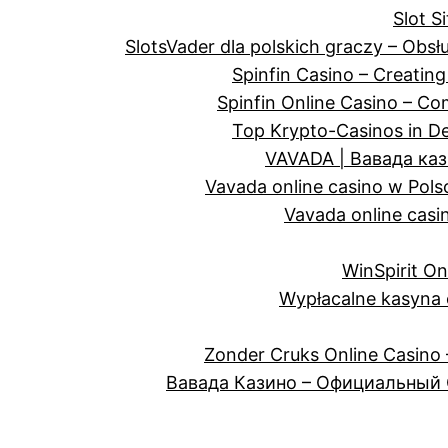
Slot S
SlotsVader dla polskich graczy – Obsł
Spinfin Casino – Creatin
Spinfin Online Casino – C
Top Krypto-Casinos in D
VAVADA | Вавада каз
Vavada online casino w Pols
Vavada online casi
WinSpirit On
Wypłacalne kasyna o
Zonder Cruks Online Casino 
Вавада Казино – Официальный 