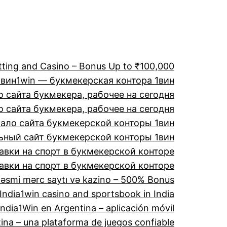
Betting and Casino – Bonus Up to ₹100,000
1вин
1win — букмекерская контора 1вин
 сайта букмекера, рабочее на сегодня
 сайта букмекера, рабочее на сегодня
кало сайта букмекерской конторы 1вин
ьный сайт букмекерской конторы 1вин
авки на спорт в букмекерской конторе
авки на спорт в букмекерской конторе
əsmi mərc saytı və kazino – 500% Bonus
India
1win casino and sportsbook in India
India
1Win en Argentina – aplicación móvil
ina – una plataforma de juegos confiable