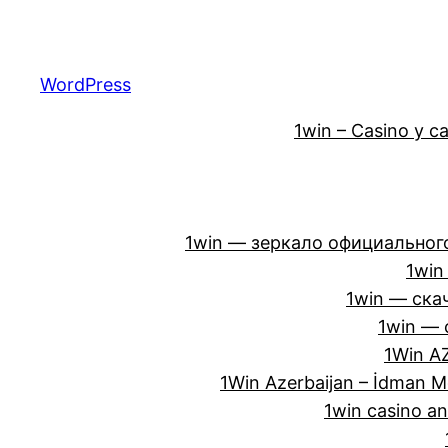
Skip
to
content
WordPress
1win – Casino y c
1win — зеркало официального
1win
1win — ска
1win — 
1Win AZ
1Win Azerbaijan – İdman Mə
1win casino an