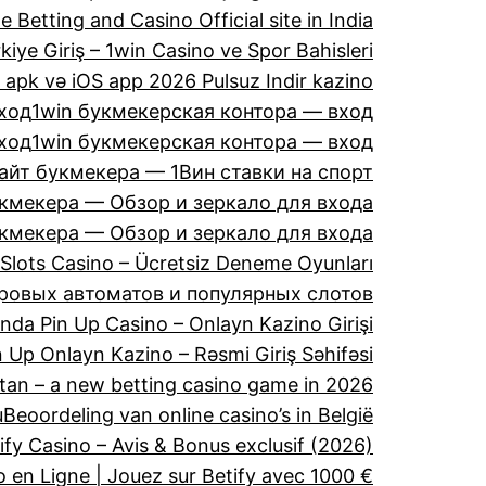
e Betting and Casino Official site in India
kiye Giriş – 1win Casino ve Spor Bahisleri
 apk və iOS app 2026 Pulsuz Indir kazino
ход
1win букмекерская контора — вход
ход
1win букмекерская контора — вход
айт букмекера — 1Вин ставки на спорт
кмекера — Обзор и зеркало для входа
кмекера — Обзор и зеркало для входа
Slots Casino – Ücretsiz Deneme Oyunları
гровых автоматов и популярных слотов
da Pin Up Casino – Onlayn Kazino Girişi
Up Onlayn Kazino – Rəsmi Giriş Səhifəsi
tan – a new betting casino game in 2026
u
Beoordeling van online casino’s in België
ify Casino – Avis & Bonus exclusif (2026)
o en Ligne | Jouez sur Betify avec 1000 €