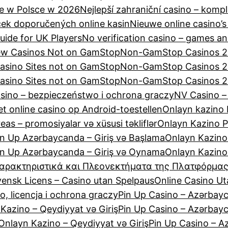
ne w Polsce w 2026
Nejlepší zahraniční casino – komp
íček doporučených online kasin
Nieuwe online casino’s 
uide for UK Players
No verification casino – games and
ew Casinos Not on GamStop
Non-GamStop Casinos 20
sino Sites not on GamStop
Non-GamStop Casinos 20
sino Sites not on GamStop
Non-GamStop Casinos 20
sino – bezpieczeństwo i ochrona graczy
NV Casino – 
t online casino op Android-toestellen
Onlayn kazino B
as – promosiyalar və xüsusi təkliflər
Onlayn Kazino P
n Up Azərbaycanda – Giriş və Başlama
Onlayn Kazino
in Up Azərbaycanda – Giriş və Oynama
Onlayn Kazino
 Χαρακτηριστικά και Πλεονεκτήματα της Πλατφόρμα
vensk Licens – Casino utan Spelpaus
Online Casino Ut
, licencja i ochrona graczy
Pin Up Casino – Azərbayc
Kazino – Qeydiyyat və Giriş
Pin Up Casino – Azərbayc
nlayn Kazino – Qeydiyyat və Giriş
Pin Up Casino – A