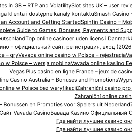
ites in GB – RTP and Volatility
Slot sites UK – user re
uga klienta i dostępne kanały kontaktu
Smash Casino –
g an Account and Getting Started
Spinfin Casino – Mo
omplete Guide to Games, Bonuses, Payments and Sup
eutschland
Top online casinoer uden licens i Danmark
ино – официальный сайт, регистрация, вход (2026
ce – gry
Vavada online casino w Polsce – rejestracja
Va
no w Polsce – wersja mobilna
Vavada online kasiino Ees
Vegas Plus casino en ligne France – jeux de casin
line Casino Australia – Bonuses and Promotions
Wypła
nline w Polsce bez weryfikacji
Zahraniční casino pro
Zahraniční online casi
– Bonussen en Promoties voor Spelers uit Nederland
Сайт Vavada Casino
Вавада Казино Официальный Са
Где найти лучшие казино он
Где найти лучшие казино он