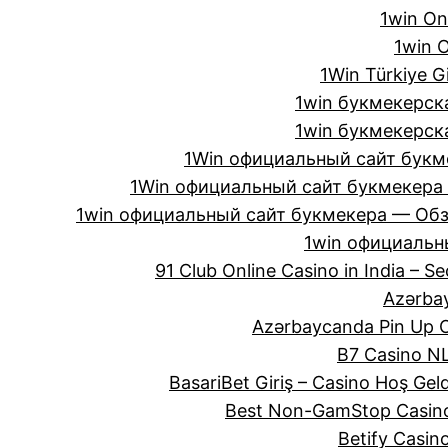
1win Onl
1win O
1Win Türkiye Gi
1win букмекерск
1win букмекерск
1Win официальный сайт букме
1Win официальный сайт букмекера 
1win официальный сайт букмекера — Обз
1win официальн
91 Club Online Casino in India – S
Azərbay
Azərbaycanda Pin Up On
B7 Casino NL
BasariBet Giriş – Casino Hoş Gel
Best Non-GamStop Casino
Betify Casin