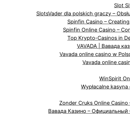
Slot S
SlotsVader dla polskich graczy – Obsł
Spinfin Casino – Creatin
Spinfin Online Casino – C
Top Krypto-Casinos in D
VAVADA | Вавада каз
Vavada online casino w Pols
Vavada online casi
WinSpirit On
Wypłacalne kasyna o
Zonder Cruks Online Casino 
Вавада Казино – Официальный 