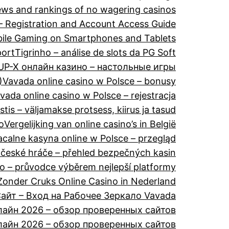
views and rankings of no wagering casinos
 Registration and Account Access Guide
bile Gaming on Smartphones and Tablets
port
Tigrinho – análise de slots da PG Soft
UP-X онлайн казино – настольные игры
)
Vavada online casino w Polsce – bonusy
vada online casino w Polsce – rejestracja
tis – väljamakse protsess, kiirus ja tasud
o
Vergelijking van online casino’s in België
calne kasyna online w Polsce – przegląd
 české hráče – přehled bezpečných kasin
no – průvodce výběrem nejlepší platformy
Zonder Cruks Online Casino in Nederland
йт – Вход на Рабочее Зеркало Vavada
лайн 2026 – обзор проверенных сайтов
лайн 2026 – обзор проверенных сайтов