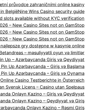
letní průvodce zahraničními online kasiny
in België
Nine Wins Casino security guide
 slots available without KYC verification
26 – New Casino Sites not on GamStop
26 – New Casino Sites not on GamStop
26 – New Casino Sites not on GamStop
najlepsze gry dostępne w kasynie online
etandreas – məsuliyyətli oyun və limitlər
in Up – Azərbaycanda Giriş və Qeydiyyat
 Pin Up Azərbaycanda – Giriş və Başlama
 Pin Up Azərbaycanda – Giriş və Oynama
ς
Online Casino Testberichte in Österreich
an Svensk Licens – Casino utan Spelpaus
anda Onlayn Kazino – Giriş və Qeydiyyat
anda Onlayn Kazino – Qeydiyyat və Giriş
zərbaycanda Onlayn Kazino – Rəsmi Giriş