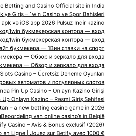
e Betting and Casino Official site in India
kiye Giriş – 1win Casino ve Spor Bahisleri
 apk və iOS app 2026 Pulsuz Indir kazino
ход
1win букмекерская контора — вход
ход
1win букмекерская контора — вход
айт букмекера — 1Вин ставки на спорт
кмекера — Обзор и зеркало для входа
кмекера — Обзор и зеркало для входа
Slots Casino – Ücretsiz Deneme Oyunları
гровых автоматов и популярных слотов
da Pin Up Casino – Onlayn Kazino Girişi
Up Onlayn Kazino – Rəsmi Giriş Səhifəsi
tan – a new betting casino game in 2026
u
Beoordeling van online casino’s in België
ify Casino – Avis & Bonus exclusif (2026)
o en Ligne | Jouez sur Betify avec 1000 €