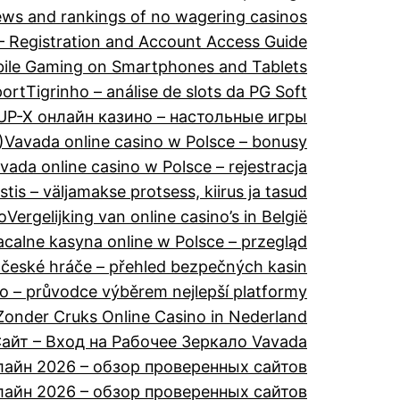
views and rankings of no wagering casinos
 Registration and Account Access Guide
bile Gaming on Smartphones and Tablets
port
Tigrinho – análise de slots da PG Soft
UP-X онлайн казино – настольные игры
)
Vavada online casino w Polsce – bonusy
vada online casino w Polsce – rejestracja
tis – väljamakse protsess, kiirus ja tasud
o
Vergelijking van online casino’s in België
calne kasyna online w Polsce – przegląd
 české hráče – přehled bezpečných kasin
no – průvodce výběrem nejlepší platformy
Zonder Cruks Online Casino in Nederland
йт – Вход на Рабочее Зеркало Vavada
лайн 2026 – обзор проверенных сайтов
лайн 2026 – обзор проверенных сайтов