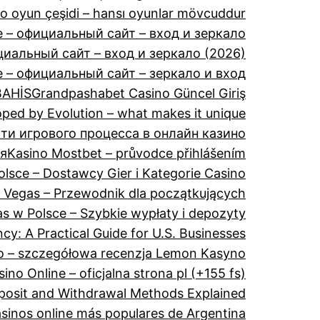
o oyun çeşidi – hansı oyunlar mövcuddur
e – официальный сайт – вход и зеркало
циальный сайт – вход и зеркало (2026)
e – официальный сайт – зеркало и вход
BAHİS
Grandpashabet Casino Güncel Giriş
oped by Evolution – what makes it unique
ти игрового процесса в онлайн казино
ия
Kasino Mostbet – průvodce přihlášením
sce – Dostawcy Gier i Kategorie Casino
n Vegas – Przewodnik dla początkujących
s w Polsce – Szybkie wypłaty i depozyty
y: A Practical Guide for U.S. Businesses
 – szczegółowa recenzja Lemon Kasyno
no Online – oficjalna strona pl (+155 fs)
posit and Withdrawal Methods Explained
sinos online más populares de Argentina