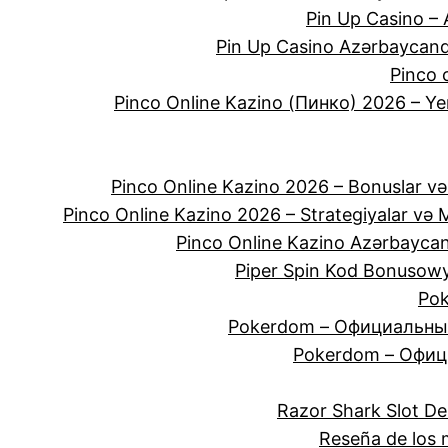
Pin Up Casino –
Pin Up Casino Azərbaycanda
Pinco c
Pinco Online Kazino (Пинко) 2026 – Ye
Pinco Online Kazino 2026 – Bonuslar v
Pinco Online Kazino 2026 – Strategiyalar və
Pinco Online Kazino Azərbaycan
Piper Spin Kod Bonusowy
Pok
Pokerdom – Официальны
Pokerdom – Офиц
Razor Shark Slot De
Reseña de los 