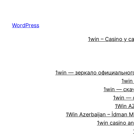
Skip
to
content
WordPress
1win – Casino y c
1win — зеркало официального
1win
1win — ска
1win — 
1Win AZ
1Win Azerbaijan – İdman Mə
1win casino an