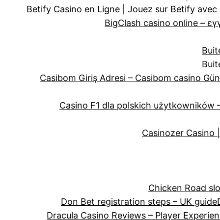
Betify Casino en Ligne | Jouez sur Betify avec
BigClash casino online – 
Buit
Buit
Casibom Giriş Adresi – Casibom casino Günc
Casino F1 dla polskich użytkowników –
Casinozer Casino 
Chicken Road slot
Don Bet registration steps – UK guide
Dracula Casino Reviews – Player Experie