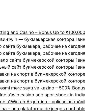
Betting and Casino – Bonus Up to ₹100,000
1вин
1win — букмекерская контора 1вин
 сайта букмекера, рабочее на сегодня
 сайта букмекера, рабочее на сегодня
кало сайта букмекерской конторы 1вин
ьный сайт букмекерской конторы 1вин
авки на спорт в букмекерской конторе
авки на спорт в букмекерской конторе
əsmi mərc saytı və kazino – 500% Bonus
India
1win casino and sportsbook in India
India
1Win en Argentina – aplicación móvil
ina – una plataforma de juegos confiable