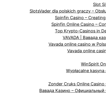
Slot S
SlotsVader dla polskich graczy – Obsł
Spinfin Casino – Creatin
Spinfin Online Casino – C
Top Krypto-Casinos in D
VAVADA | Вавада каз
Vavada online casino w Pols
Vavada online casi
WinSpirit On
Wypłacalne kasyna o
Zonder Cruks Online Casino 
Вавада Казино – Официальный 