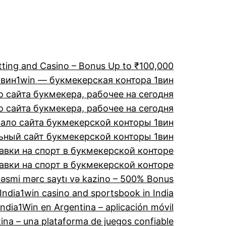
Betting and Casino – Bonus Up to ₹100,000
1вин
1win — букмекерская контора 1вин
 сайта букмекера, рабочее на сегодня
 сайта букмекера, рабочее на сегодня
кало сайта букмекерской конторы 1вин
ьный сайт букмекерской конторы 1вин
авки на спорт в букмекерской конторе
авки на спорт в букмекерской конторе
əsmi mərc saytı və kazino – 500% Bonus
India
1win casino and sportsbook in India
India
1Win en Argentina – aplicación móvil
ina – una plataforma de juegos confiable