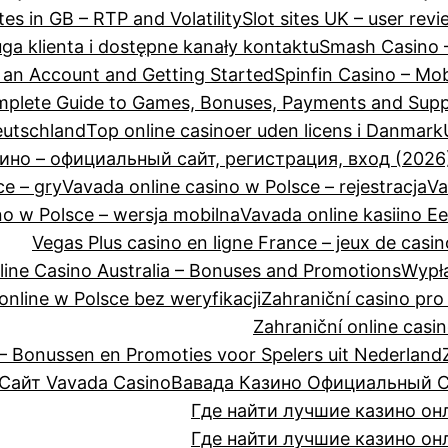
ites in GB – RTP and Volatility
Slot sites UK – user re
uga klienta i dostępne kanały kontaktu
Smash Casino –
g an Account and Getting Started
Spinfin Casino – Mo
omplete Guide to Games, Bonuses, Payments and Sup
eutschland
Top online casinoer uden licens i Danmark
ино – официальный сайт, регистрация, вход (2026
ce – gry
Vavada online casino w Polsce – rejestracja
Va
no w Polsce – wersja mobilna
Vavada online kasiino Ees
Vegas Plus casino en ligne France – jeux de casin
line Casino Australia – Bonuses and Promotions
Wypła
nline w Polsce bez weryfikacji
Zahraniční casino pro
Zahraniční online casi
– Bonussen en Promoties voor Spelers uit Nederland
Сайт Vavada Casino
Вавада Казино Официальный Са
Где найти лучшие казино он
Где найти лучшие казино он