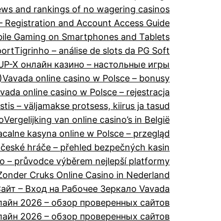
views and rankings of no wagering casinos
 Registration and Account Access Guide
bile Gaming on Smartphones and Tablets
port
Tigrinho – análise de slots da PG Soft
UP-X онлайн казино – настольные игры
)
Vavada online casino w Polsce – bonusy
vada online casino w Polsce – rejestracja
tis – väljamakse protsess, kiirus ja tasud
o
Vergelijking van online casino’s in België
calne kasyna online w Polsce – przegląd
 české hráče – přehled bezpečných kasin
no – průvodce výběrem nejlepší platformy
Zonder Cruks Online Casino in Nederland
йт – Вход на Рабочее Зеркало Vavada
лайн 2026 – обзор проверенных сайтов
лайн 2026 – обзор проверенных сайтов