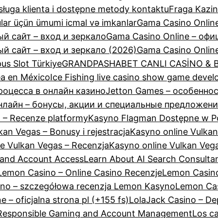
sługa klienta i dostępne metody kontaktu
Fraga Kazin
lar üçün ümumi icmal və imkanlar
Gama Casino Onlin
ый сайт – вход и зеркало
Gama Casino Online – офи
й сайт – вход и зеркало (2026)
Gama Casino Onlin
us Slot Türkiye
GRANDPASHABET CANLI CASİNO & 
ea en México
Ice Fishing live casino show game devel
роцесса в онлайн казино
Jetton Games – особеннос
онлайн – бонусы, акции и специальные предложен
 – Recenze platformy
Kasyno Flagman Dostępne w Pol
kan Vegas – Bonusy i rejestracja
Kasyno online Vulka
e Vulkan Vegas – Recenzja
Kasyno online Vulkan Vega
n and Account Access
Learn About AI Search Consultanc
Lemon Casino – Online Casino Recenzje
Lemon Casino
no – szczegółowa recenzja Lemon Kasyno
Lemon Casi
 – oficjalna strona pl (+155 fs)
LolaJack Casino – De
– Responsible Gaming and Account Management
Los ca