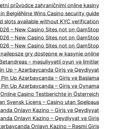
letní průvodce zahraničními online kasiny
in België
Nine Wins Casino security guide
 slots available without KYC verification
26 – New Casino Sites not on GamStop
26 – New Casino Sites not on GamStop
26 – New Casino Sites not on GamStop
najlepsze gry dostępne w kasynie online
etandreas – məsuliyyətli oyun və limitlər
in Up – Azərbaycanda Giriş və Qeydiyyat
 Pin Up Azərbaycanda – Giriş və Başlama
 Pin Up Azərbaycanda – Giriş və Oynama
ς
Online Casino Testberichte in Österreich
an Svensk Licens – Casino utan Spelpaus
anda Onlayn Kazino – Giriş və Qeydiyyat
anda Onlayn Kazino – Qeydiyyat və Giriş
zərbaycanda Onlayn Kazino – Rəsmi Giriş