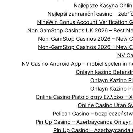
Najlepsze Kasyna Onli
Nejlepší zahraniční casino – žebř
NineWin Bonus Account Verification G
Non GamStop Casinos UK 2026 – Best N
Non-GamStop Casinos 2026 – New Ca
Non-GamStop Casinos 2026 – New Ca
NV Ca
NV Casino Android App – mobiel spelen in he
Onlayn kazino Betandre
Onlayn Kazino Pi
Onlayn Kazino P
Online Casino Pistolo στην Ελλάδα –
Online Casino Utan S
Pelican Casino – bezpieczeństwo
Pin Up Casino – Azərbaycanda Onlayn 
Pin Up Casino – Azərbaycanda O