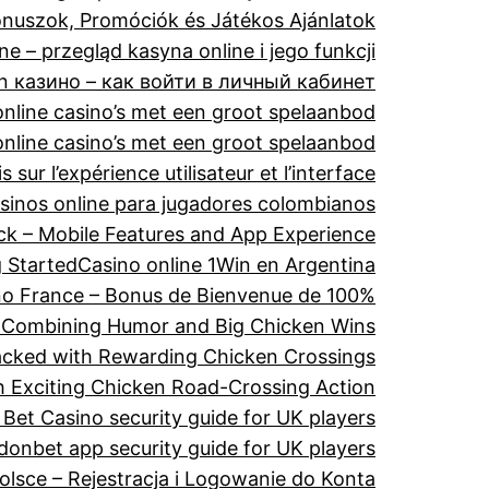
nuszok, Promóciók és Játékos Ajánlatok
ne – przegląd kasyna online i jego funkcji
n казино – как войти в личный кабинет
online casino’s met een groot spelaanbod
online casino’s met een groot spelaanbod
sur l’expérience utilisateur et l’interface
asinos online para jugadores colombianos
ck – Mobile Features and App Experience
 Started
Casino online 1Win en Argentina
no France – Bonus de Bienvenue de 100%
t Combining Humor and Big Chicken Wins
Packed with Rewarding Chicken Crossings
h Exciting Chicken Road-Crossing Action
Bet Casino security guide for UK players
donbet app security guide for UK players
olsce – Rejestracja i Logowanie do Konta