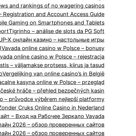
views and rankings of no wagering casinos
 Registration and Account Access Guide
bile Gaming on Smartphones and Tablets
port
Tigrinho – análise de slots da PG Soft
UP-X онлайн казино – настольные игры
)
Vavada online casino w Polsce – bonusy
vada online casino w Polsce – rejestracja
tis – väljamakse protsess, kiirus ja tasud
o
Vergelijking van online casino’s in België
calne kasyna online w Polsce – przegląd
 české hráče – přehled bezpečných kasin
no – průvodce výběrem nejlepší platformy
Zonder Cruks Online Casino in Nederland
йт – Вход на Рабочее Зеркало Vavada
лайн 2026 – обзор проверенных сайтов
лайн 2026 – обзор проверенных сайтов