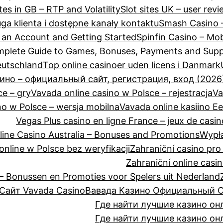
ites in GB – RTP and Volatility
Slot sites UK – user re
uga klienta i dostępne kanały kontaktu
Smash Casino –
g an Account and Getting Started
Spinfin Casino – Mo
omplete Guide to Games, Bonuses, Payments and Sup
eutschland
Top online casinoer uden licens i Danmark
ино – официальный сайт, регистрация, вход (2026
ce – gry
Vavada online casino w Polsce – rejestracja
Va
no w Polsce – wersja mobilna
Vavada online kasiino Ees
Vegas Plus casino en ligne France – jeux de casin
line Casino Australia – Bonuses and Promotions
Wypła
nline w Polsce bez weryfikacji
Zahraniční casino pro
Zahraniční online casi
– Bonussen en Promoties voor Spelers uit Nederland
Сайт Vavada Casino
Вавада Казино Официальный Са
Где найти лучшие казино он
Где найти лучшие казино он