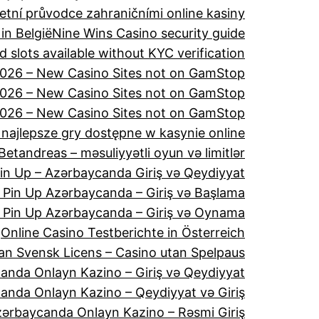
letní průvodce zahraničními online kasiny
in België
Nine Wins Casino security guide
 slots available without KYC verification
26 – New Casino Sites not on GamStop
26 – New Casino Sites not on GamStop
26 – New Casino Sites not on GamStop
najlepsze gry dostępne w kasynie online
etandreas – məsuliyyətli oyun və limitlər
in Up – Azərbaycanda Giriş və Qeydiyyat
 Pin Up Azərbaycanda – Giriş və Başlama
 Pin Up Azərbaycanda – Giriş və Oynama
ς
Online Casino Testberichte in Österreich
an Svensk Licens – Casino utan Spelpaus
anda Onlayn Kazino – Giriş və Qeydiyyat
anda Onlayn Kazino – Qeydiyyat və Giriş
zərbaycanda Onlayn Kazino – Rəsmi Giriş