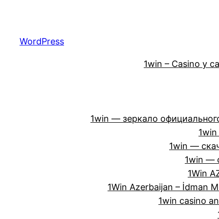
Skip
to
content
WordPress
1win – Casino y c
1win — зеркало официального
1win
1win — ска
1win — 
1Win AZ
1Win Azerbaijan – İdman Mə
1win casino an