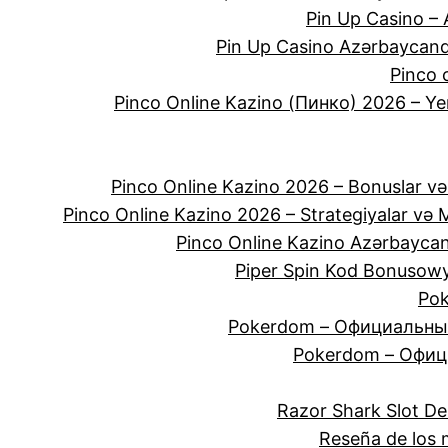
Pin Up Casino –
Pin Up Casino Azərbaycanda
Pinco c
Pinco Online Kazino (Пинко) 2026 – Ye
Pinco Online Kazino 2026 – Bonuslar v
Pinco Online Kazino 2026 – Strategiyalar və
Pinco Online Kazino Azərbaycan
Piper Spin Kod Bonusowy
Pok
Pokerdom – Официальны
Pokerdom – Офиц
Razor Shark Slot De
Reseña de los 