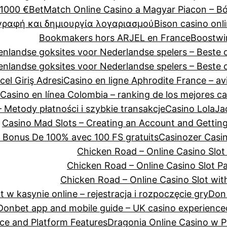
 1000 €
BetMatch Online Casino a Magyar Piacon – Bó
εγγραφή και δημιουργία λογαριασμού
Bison casino onli
Bookmakers hors ARJEL en France
Boostwi
enlandse goksites voor Nederlandse spelers – Beste 
enlandse goksites voor Nederlandse spelers – Beste 
el Giriş Adresi
Casino en ligne Aphrodite France – avis 
Casino en línea Colombia – ranking de los mejores c
 Metody płatności i szybkie transakcje
Casino LolaJa
Casino Mad Slots – Creating an Account and Getting
| Bonus De 100% avec 100 FS gratuits
Casinozer Casi
Chicken Road – Online Casino Slo
Chicken Road – Online Casino Slot 
Chicken Road – Online Casino Slot wit
 w kasynie online – rejestracja i rozpoczęcie gry
Don 
Donbet app and mobile guide – UK casino experience
nce and Platform Features
Dragonia Online Casino w P