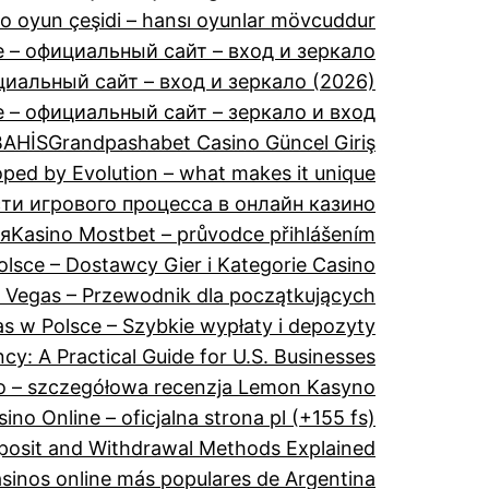
o oyun çeşidi – hansı oyunlar mövcuddur
e – официальный сайт – вход и зеркало
циальный сайт – вход и зеркало (2026)
e – официальный сайт – зеркало и вход
BAHİS
Grandpashabet Casino Güncel Giriş
oped by Evolution – what makes it unique
ти игрового процесса в онлайн казино
ия
Kasino Mostbet – průvodce přihlášením
sce – Dostawcy Gier i Kategorie Casino
n Vegas – Przewodnik dla początkujących
s w Polsce – Szybkie wypłaty i depozyty
y: A Practical Guide for U.S. Businesses
 – szczegółowa recenzja Lemon Kasyno
no Online – oficjalna strona pl (+155 fs)
posit and Withdrawal Methods Explained
sinos online más populares de Argentina