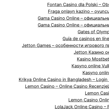
Fontan Casino dla Polski – Ob
Fraga onlayn kazino – oyunçu
Gama Casino Online – официальн
Gama Casino Online – официальны
Gates of Olymp
Guía de casinos en lín
Jetton Games – особенности игрового п
Jetton Казино 
Kasino Mostbet
Kasyno online Vul
Kasyno onlin
Krikya Online Casino in Bangladesh – Logi
Lemon Casino – Online Casino Recenzje
Lemon Casi
Lemon Casino Online
LolaJack Online Casino 