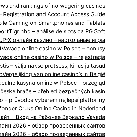
views and rankings of no wagering casinos
 Registration and Account Access Guide
bile Gaming on Smartphones and Tablets
port
Tigrinho – análise de slots da PG Soft
UP-X онлайн казино – настольные игры
)
Vavada online casino w Polsce – bonusy
vada online casino w Polsce – rejestracja
tis – väljamakse protsess, kiirus ja tasud
o
Vergelijking van online casino’s in België
calne kasyna online w Polsce – przegląd
 české hráče – přehled bezpečných kasin
no – průvodce výběrem nejlepší platformy
Zonder Cruks Online Casino in Nederland
йт – Вход на Рабочее Зеркало Vavada
лайн 2026 – обзор проверенных сайтов
лайн 2026 – обзор проверенных сайтов