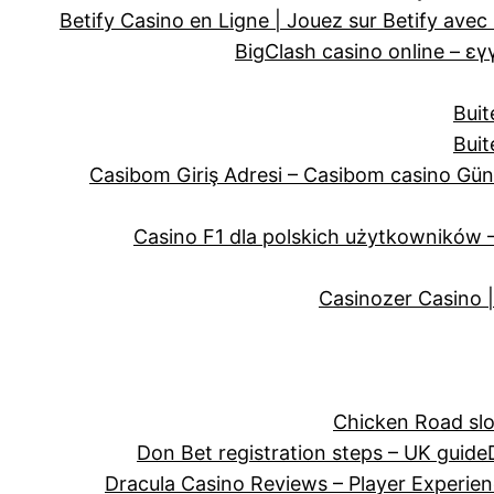
Betify Casino en Ligne | Jouez sur Betify avec
BigClash casino online – 
Buit
Buit
Casibom Giriş Adresi – Casibom casino Günc
Casino F1 dla polskich użytkowników –
Casinozer Casino 
Chicken Road slot
Don Bet registration steps – UK guide
Dracula Casino Reviews – Player Experie