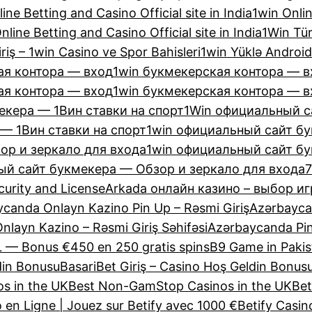
ine Betting and Casino Official site in India
1win Onlin
nline Betting and Casino Official site in India
1Win Tür
riş – 1win Casino ve Spor Bahisleri
1win Yüklə Android
ая контора — вход
1win букмекерская контора — в
ая контора — вход
1win букмекерская контора — в
кера — 1Вин ставки на спорт
1Win официальный с
— 1Вин ставки на спорт
1win официальный сайт бу
ор и зеркало для входа
1win официальный сайт бу
ый сайт букмекера — Обзор и зеркало для входа
7
ecurity and License
Arkada онлайн казино – выбор и
canda Onlayn Kazino Pin Up – Rəsmi Giriş
Azərbaycan
layn Kazino – Rəsmi Giriş Səhifəsi
Azərbaycanda Pin 
 — Bonus €450 en 250 gratis spins
B9 Game in Pakis
din Bonusu
BasariBet Giriş – Casino Hoş Geldin Bonus
s in the UK
Best Non-GamStop Casinos in the UK
Bet
o en Ligne | Jouez sur Betify avec 1000 €
Betify Casin