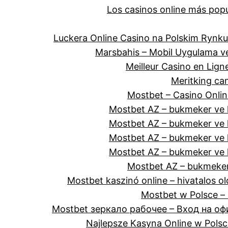
Los casinos online más pop
Luckera Online Casino na Polskim Rynk
Marsbahis – Mobil Uygulama v
Meilleur Casino en Lign
Meritking canl
Mostbet – Casino Onlin
Mostbet AZ – bukmeker ve k
Mostbet AZ – bukmeker ve k
Mostbet AZ – bukmeker ve k
Mostbet AZ – bukmeker ve k
Mostbet AZ – bukmeker 
Mostbet kaszinó online – hivatalos o
Mostbet w Polsce – 
Mostbet зеркало рабочее – Вход на о
Najlepsze Kasyna Online w Pols