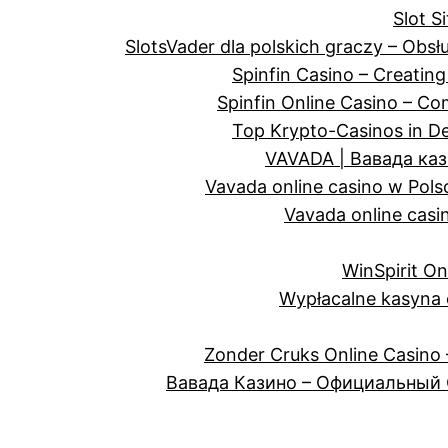
Slot S
SlotsVader dla polskich graczy – Obsł
Spinfin Casino – Creatin
Spinfin Online Casino – C
Top Krypto-Casinos in D
VAVADA | Вавада каз
Vavada online casino w Pols
Vavada online casi
WinSpirit On
Wypłacalne kasyna o
Zonder Cruks Online Casino 
Вавада Казино – Официальный 