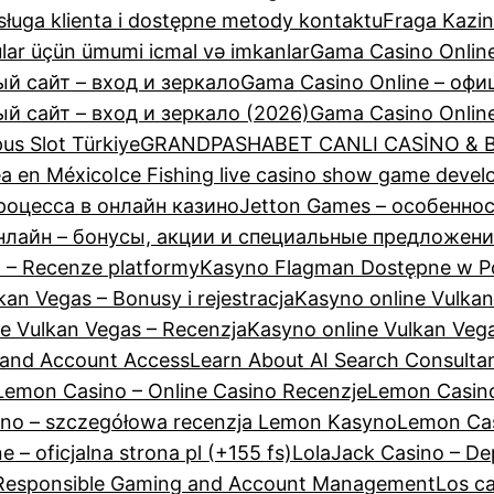
sługa klienta i dostępne metody kontaktu
Fraga Kazin
lar üçün ümumi icmal və imkanlar
Gama Casino Onlin
ый сайт – вход и зеркало
Gama Casino Online – офи
й сайт – вход и зеркало (2026)
Gama Casino Onlin
us Slot Türkiye
GRANDPASHABET CANLI CASİNO & 
ea en México
Ice Fishing live casino show game devel
роцесса в онлайн казино
Jetton Games – особеннос
онлайн – бонусы, акции и специальные предложен
 – Recenze platformy
Kasyno Flagman Dostępne w Pol
kan Vegas – Bonusy i rejestracja
Kasyno online Vulka
e Vulkan Vegas – Recenzja
Kasyno online Vulkan Vega
n and Account Access
Learn About AI Search Consultanc
Lemon Casino – Online Casino Recenzje
Lemon Casino
no – szczegółowa recenzja Lemon Kasyno
Lemon Casi
 – oficjalna strona pl (+155 fs)
LolaJack Casino – De
– Responsible Gaming and Account Management
Los ca