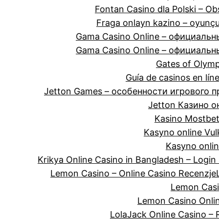
Fontan Casino dla Polski – Ob
Fraga onlayn kazino – oyunçu
Gama Casino Online – официальн
Gama Casino Online – официальны
Gates of Olymp
Guía de casinos en lín
Jetton Games – особенности игрового п
Jetton Казино 
Kasino Mostbet
Kasyno online Vul
Kasyno onlin
Krikya Online Casino in Bangladesh – Logi
Lemon Casino – Online Casino Recenzje
Lemon Casi
Lemon Casino Online
LolaJack Online Casino 