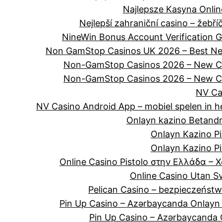
Najlepsze Kasyna Onli
Nejlepší zahraniční casino – žebř
NineWin Bonus Account Verification G
Non GamStop Casinos UK 2026 – Best N
Non-GamStop Casinos 2026 – New Ca
Non-GamStop Casinos 2026 – New Ca
NV Ca
NV Casino Android App – mobiel spelen in he
Onlayn kazino Betandre
Onlayn Kazino Pi
Onlayn Kazino P
Online Casino Pistolo στην Ελλάδα –
Online Casino Utan S
Pelican Casino – bezpieczeństwo
Pin Up Casino – Azərbaycanda Onlayn 
Pin Up Casino – Azərbaycanda O