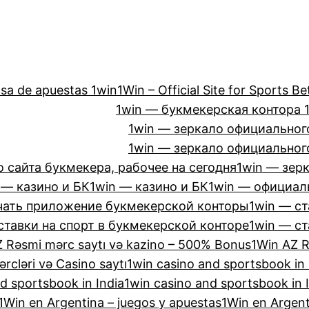
asa de apuestas 1win
1Win – Official Site for Sports 
1win — букмекерская контора 
1win — зеркало официального
1win — зеркало официального
 сайта букмекера, рабочее на сегодня
1win — зер
 — казино и БК
1win — казино и БК
1win — официал
чать приложение букмекерской конторы
1win — ст
ставки на спорт в букмекерской конторе
1win — ст
 Rəsmi mərc saytı və kazino – 500% Bonus
1Win AZ R
rcləri və Casino saytı
1win casino and sportsbook in 
d sportsbook in India
1win casino and sportsbook in 
1Win en Argentina – juegos y apuestas
1Win en Argent