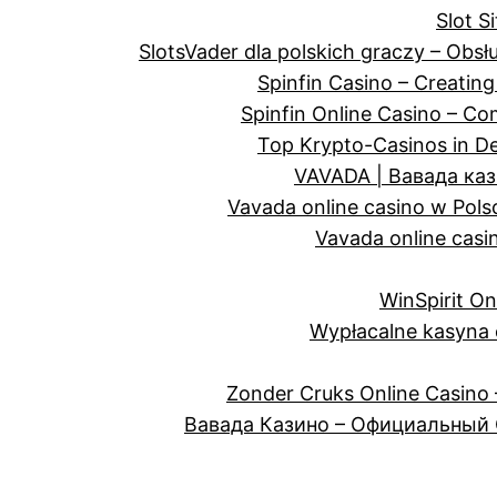
Slot S
SlotsVader dla polskich graczy – Obsł
Spinfin Casino – Creatin
Spinfin Online Casino – C
Top Krypto-Casinos in D
VAVADA | Вавада каз
Vavada online casino w Pols
Vavada online casi
WinSpirit On
Wypłacalne kasyna o
Zonder Cruks Online Casino 
Вавада Казино – Официальный 