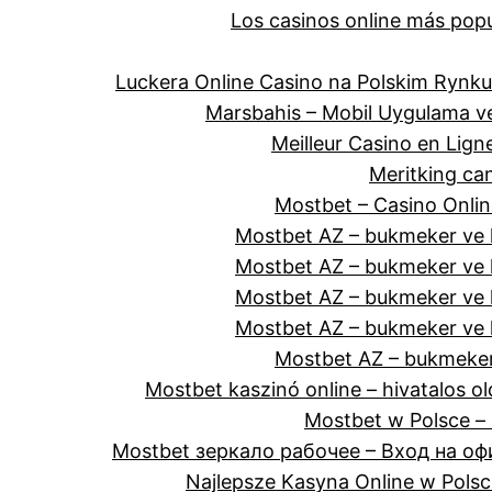
Los casinos online más pop
Luckera Online Casino na Polskim Rynk
Marsbahis – Mobil Uygulama v
Meilleur Casino en Lign
Meritking canl
Mostbet – Casino Onlin
Mostbet AZ – bukmeker ve k
Mostbet AZ – bukmeker ve k
Mostbet AZ – bukmeker ve k
Mostbet AZ – bukmeker ve k
Mostbet AZ – bukmeker 
Mostbet kaszinó online – hivatalos o
Mostbet w Polsce – 
Mostbet зеркало рабочее – Вход на о
Najlepsze Kasyna Online w Pols