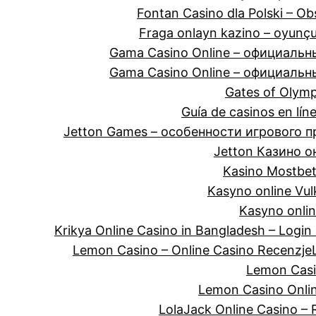
Fontan Casino dla Polski – Ob
Fraga onlayn kazino – oyunçu
Gama Casino Online – официальн
Gama Casino Online – официальны
Gates of Olymp
Guía de casinos en lín
Jetton Games – особенности игрового п
Jetton Казино 
Kasino Mostbet
Kasyno online Vul
Kasyno onlin
Krikya Online Casino in Bangladesh – Logi
Lemon Casino – Online Casino Recenzje
Lemon Casi
Lemon Casino Online
LolaJack Online Casino 