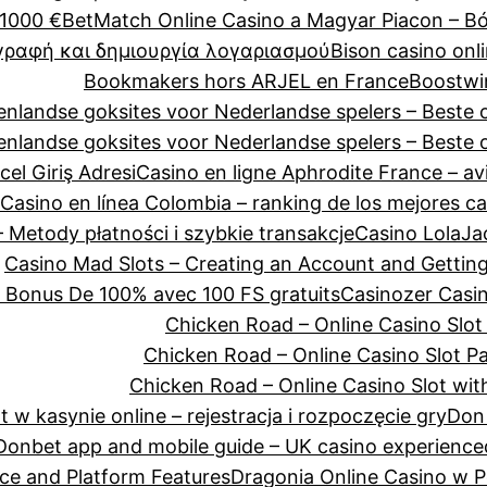
 1000 €
BetMatch Online Casino a Magyar Piacon – Bó
εγγραφή και δημιουργία λογαριασμού
Bison casino onli
Bookmakers hors ARJEL en France
Boostwi
enlandse goksites voor Nederlandse spelers – Beste 
enlandse goksites voor Nederlandse spelers – Beste 
el Giriş Adresi
Casino en ligne Aphrodite France – avis 
Casino en línea Colombia – ranking de los mejores c
 Metody płatności i szybkie transakcje
Casino LolaJa
Casino Mad Slots – Creating an Account and Getting
| Bonus De 100% avec 100 FS gratuits
Casinozer Casi
Chicken Road – Online Casino Slo
Chicken Road – Online Casino Slot 
Chicken Road – Online Casino Slot wit
 w kasynie online – rejestracja i rozpoczęcie gry
Don 
Donbet app and mobile guide – UK casino experience
nce and Platform Features
Dragonia Online Casino w P