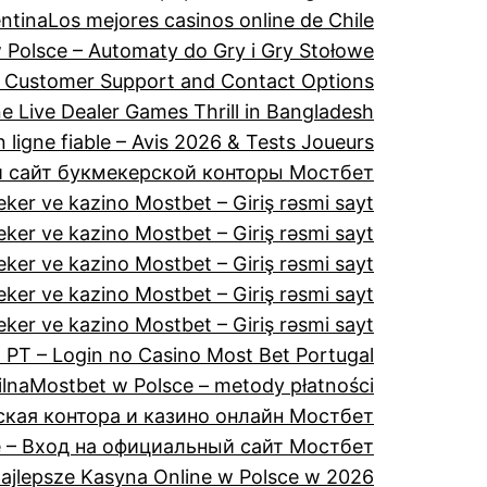
entina
Los mejores casinos online de Chile
 Polsce – Automaty do Gry i Gry Stołowe
– Customer Support and Contact Options
 Live Dealer Games Thrill in Bangladesh
n ligne fiable – Avis 2026 & Tests Joueurs
й сайт букмекерской конторы Мостбет
er ve kazino Mostbet – Giriş rəsmi sayt
er ve kazino Mostbet – Giriş rəsmi sayt
er ve kazino Mostbet – Giriş rəsmi sayt
er ve kazino Mostbet – Giriş rəsmi sayt
er ve kazino Mostbet – Giriş rəsmi sayt
 PT – Login no Casino Most Bet Portugal
ilna
Mostbet w Polsce – metody płatności
ская контора и казино онлайн Мостбет
е – Вход на официальный сайт Мостбет
ajlepsze Kasyna Online w Polsce w 2026