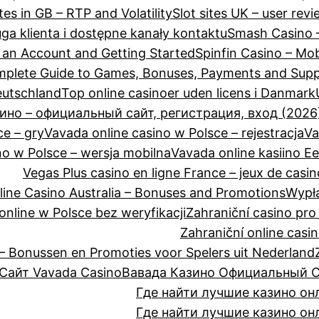
ites in GB – RTP and Volatility
Slot sites UK – user re
uga klienta i dostępne kanały kontaktu
Smash Casino –
g an Account and Getting Started
Spinfin Casino – Mo
omplete Guide to Games, Bonuses, Payments and Sup
eutschland
Top online casinoer uden licens i Danmark
ино – официальный сайт, регистрация, вход (2026
ce – gry
Vavada online casino w Polsce – rejestracja
Va
no w Polsce – wersja mobilna
Vavada online kasiino Ees
Vegas Plus casino en ligne France – jeux de casin
line Casino Australia – Bonuses and Promotions
Wypła
nline w Polsce bez weryfikacji
Zahraniční casino pro
Zahraniční online casi
– Bonussen en Promoties voor Spelers uit Nederland
Сайт Vavada Casino
Вавада Казино Официальный Са
Где найти лучшие казино он
Где найти лучшие казино он