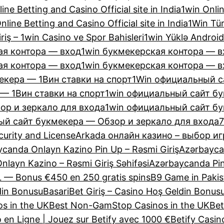
ine Betting and Casino Official site in India
1win Onlin
nline Betting and Casino Official site in India
1Win Tür
riş – 1win Casino ve Spor Bahisleri
1win Yüklə Android
ая контора — вход
1win букмекерская контора — в
ая контора — вход
1win букмекерская контора — в
кера — 1Вин ставки на спорт
1Win официальный с
— 1Вин ставки на спорт
1win официальный сайт бу
ор и зеркало для входа
1win официальный сайт бу
ый сайт букмекера — Обзор и зеркало для входа
7
ecurity and License
Arkada онлайн казино – выбор и
canda Onlayn Kazino Pin Up – Rəsmi Giriş
Azərbaycan
layn Kazino – Rəsmi Giriş Səhifəsi
Azərbaycanda Pin 
 — Bonus €450 en 250 gratis spins
B9 Game in Pakis
din Bonusu
BasariBet Giriş – Casino Hoş Geldin Bonus
s in the UK
Best Non-GamStop Casinos in the UK
Bet
o en Ligne | Jouez sur Betify avec 1000 €
Betify Casin