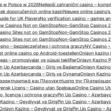
ne w Polsce w 2026
Nejlepší zahraniční casino – komp
íček doporučených online kasin
Nieuwe online casino’s 
uide for UK Players
No verification casino – games and
ew Casinos Not on GamStop
Non-GamStop Casinos 20
sino Sites not on GamStop
Non-GamStop Casinos 20
sino Sites not on GamStop
Non-GamStop Casinos 20
sino – bezpieczeństwo i ochrona graczy
NV Casino – 
t online casino op Android-toestellen
Onlayn kazino B
as – promosiyalar və xüsusi təkliflər
Onlayn Kazino P
n Up Azərbaycanda – Giriş və Başlama
Onlayn Kazino
in Up Azərbaycanda – Giriş və Oynama
Onlayn Kazino
 Χαρακτηριστικά και Πλεονεκτήματα της Πλατφόρμα
vensk Licens – Casino utan Spelpaus
Online Casino Ut
, licencja i ochrona graczy
Pin Up Casino – Azərbayc
Kazino – Qeydiyyat və Giriş
Pin Up Casino – Azərbayc
nlayn Kazino – Qeydiyyat və Giriş
Pin Up Casino – A