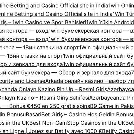
ine Betting and Casino Official site in India
1win Onlin
nline Betting and Casino Official site in India
1Win Tür
riş – 1win Casino ve Spor Bahisleri
1win Yüklə Android
ая контора — вход
1win букмекерская контора — в
ая контора — вход
1win букмекерская контора — в
кера — 1Вин ставки на спорт
1Win официальный с
— 1Вин ставки на спорт
1win официальный сайт бу
ор и зеркало для входа
1win официальный сайт бу
ый сайт букмекера — Обзор и зеркало для входа
7
ecurity and License
Arkada онлайн казино – выбор и
canda Onlayn Kazino Pin Up – Rəsmi Giriş
Azərbaycan
layn Kazino – Rəsmi Giriş Səhifəsi
Azərbaycanda Pin 
 — Bonus €450 en 250 gratis spins
B9 Game in Pakis
din Bonusu
BasariBet Giriş – Casino Hoş Geldin Bonus
s in the UK
Best Non-GamStop Casinos in the UK
Bet
o en Ligne | Jouez sur Betify avec 1000 €
Betify Casin