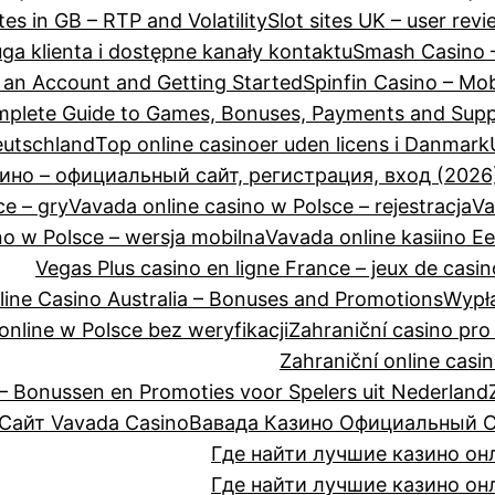
ites in GB – RTP and Volatility
Slot sites UK – user re
uga klienta i dostępne kanały kontaktu
Smash Casino –
g an Account and Getting Started
Spinfin Casino – Mo
omplete Guide to Games, Bonuses, Payments and Sup
eutschland
Top online casinoer uden licens i Danmark
ино – официальный сайт, регистрация, вход (2026
ce – gry
Vavada online casino w Polsce – rejestracja
Va
no w Polsce – wersja mobilna
Vavada online kasiino Ees
Vegas Plus casino en ligne France – jeux de casin
line Casino Australia – Bonuses and Promotions
Wypła
nline w Polsce bez weryfikacji
Zahraniční casino pro
Zahraniční online casi
– Bonussen en Promoties voor Spelers uit Nederland
Сайт Vavada Casino
Вавада Казино Официальный Са
Где найти лучшие казино он
Где найти лучшие казино он