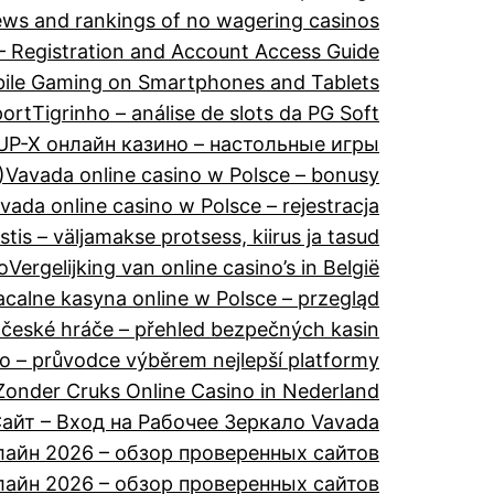
views and rankings of no wagering casinos
 Registration and Account Access Guide
bile Gaming on Smartphones and Tablets
port
Tigrinho – análise de slots da PG Soft
UP-X онлайн казино – настольные игры
)
Vavada online casino w Polsce – bonusy
vada online casino w Polsce – rejestracja
tis – väljamakse protsess, kiirus ja tasud
o
Vergelijking van online casino’s in België
calne kasyna online w Polsce – przegląd
 české hráče – přehled bezpečných kasin
no – průvodce výběrem nejlepší platformy
Zonder Cruks Online Casino in Nederland
йт – Вход на Рабочее Зеркало Vavada
лайн 2026 – обзор проверенных сайтов
лайн 2026 – обзор проверенных сайтов