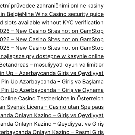
letní průvodce zahraničními online kasiny
in België
Nine Wins Casino security guide
 slots available without KYC verification
26 – New Casino Sites not on GamStop
26 – New Casino Sites not on GamStop
26 – New Casino Sites not on GamStop
najlepsze gry dostępne w kasynie online
etandreas – məsuliyyətli oyun və limitlər
in Up – Azərbaycanda Giriş və Qeydiyyat
 Pin Up Azərbaycanda – Giriş və Başlama
 Pin Up Azərbaycanda – Giriş və Oynama
ς
Online Casino Testberichte in Österreich
an Svensk Licens – Casino utan Spelpaus
anda Onlayn Kazino – Giriş və Qeydiyyat
anda Onlayn Kazino – Qeydiyyat və Giriş
zərbaycanda Onlayn Kazino – Rəsmi Giriş