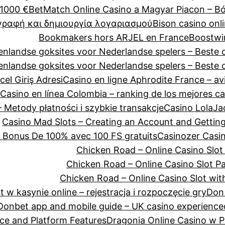
 1000 €
BetMatch Online Casino a Magyar Piacon – Bó
εγγραφή και δημιουργία λογαριασμού
Bison casino onli
Bookmakers hors ARJEL en France
Boostwi
enlandse goksites voor Nederlandse spelers – Beste 
enlandse goksites voor Nederlandse spelers – Beste 
el Giriş Adresi
Casino en ligne Aphrodite France – avis 
Casino en línea Colombia – ranking de los mejores c
 Metody płatności i szybkie transakcje
Casino LolaJa
Casino Mad Slots – Creating an Account and Getting
| Bonus De 100% avec 100 FS gratuits
Casinozer Casi
Chicken Road – Online Casino Slo
Chicken Road – Online Casino Slot 
Chicken Road – Online Casino Slot wit
 w kasynie online – rejestracja i rozpoczęcie gry
Don 
Donbet app and mobile guide – UK casino experience
nce and Platform Features
Dragonia Online Casino w P