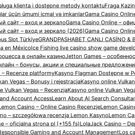
sługa klienta i dostępne metody kontaktu
Fraga Kazin
lar üçün ümumi icmal və imkanlar
Gama Casino Onlin
ый сайт – вход и зеркало
Gama Casino Online – офи
й сайт – вход и зеркало (2026)
Gama Casino Onlin
us Slot Türkiye
GRANDPASHABET CANLI CASİNO & 
ea en México
Ice Fishing live casino show game devel
роцесса в онлайн казино
Jetton Games – особеннос
онлайн – бонусы, акции и специальные предложен
 – Recenze platformy
Kasyno Flagman Dostępne w Pol
kan Vegas – Bonusy i rejestracja
Kasyno online Vulka
e Vulkan Vegas – Recenzja
Kasyno online Vulkan Vega
n and Account Access
Learn About AI Search Consultanc
Lemon Casino – Online Casino Recenzje
Lemon Casino
no – szczegółowa recenzja Lemon Kasyno
Lemon Casi
 – oficjalna strona pl (+155 fs)
LolaJack Casino – De
– Responsible Gaming and Account Management
Los ca