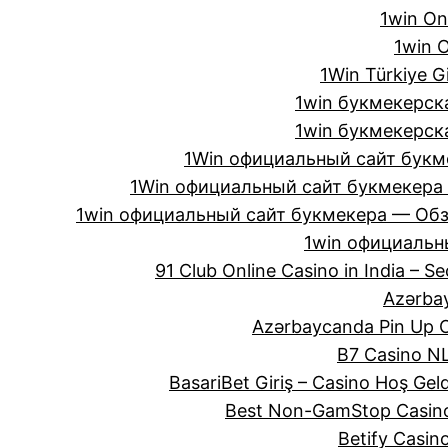
1win Onl
1win O
1Win Türkiye Gi
1win букмекерск
1win букмекерск
1Win официальный сайт букме
1Win официальный сайт букмекера 
1win официальный сайт букмекера — Обз
1win официальн
91 Club Online Casino in India – S
Azərbay
Azərbaycanda Pin Up On
B7 Casino NL
BasariBet Giriş – Casino Hoş Gel
Best Non-GamStop Casino
Betify Casin