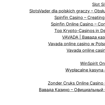
Slot S
SlotsVader dla polskich graczy – Obsł
Spinfin Casino – Creatin
Spinfin Online Casino – C
Top Krypto-Casinos in D
VAVADA | Вавада каз
Vavada online casino w Pols
Vavada online casi
WinSpirit On
Wypłacalne kasyna o
Zonder Cruks Online Casino 
Вавада Казино – Официальный 