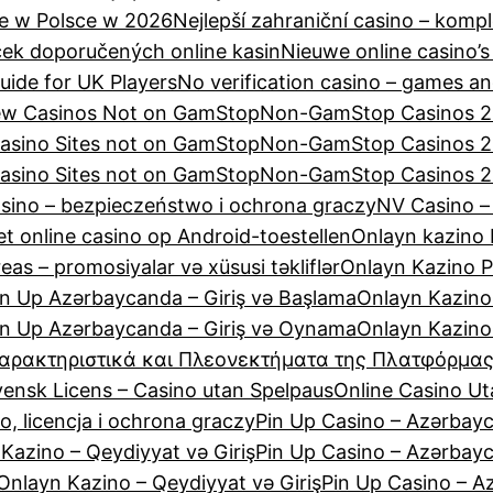
ne w Polsce w 2026
Nejlepší zahraniční casino – komp
íček doporučených online kasin
Nieuwe online casino’s 
uide for UK Players
No verification casino – games and
ew Casinos Not on GamStop
Non-GamStop Casinos 20
sino Sites not on GamStop
Non-GamStop Casinos 20
sino Sites not on GamStop
Non-GamStop Casinos 20
sino – bezpieczeństwo i ochrona graczy
NV Casino – 
t online casino op Android-toestellen
Onlayn kazino B
as – promosiyalar və xüsusi təkliflər
Onlayn Kazino P
n Up Azərbaycanda – Giriş və Başlama
Onlayn Kazino
in Up Azərbaycanda – Giriş və Oynama
Onlayn Kazino
 Χαρακτηριστικά και Πλεονεκτήματα της Πλατφόρμα
vensk Licens – Casino utan Spelpaus
Online Casino Ut
, licencja i ochrona graczy
Pin Up Casino – Azərbayc
Kazino – Qeydiyyat və Giriş
Pin Up Casino – Azərbayc
nlayn Kazino – Qeydiyyat və Giriş
Pin Up Casino – A