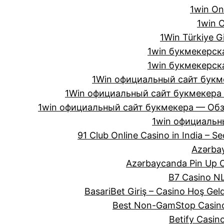
1win Onl
1win O
1Win Türkiye Gi
1win букмекерск
1win букмекерск
1Win официальный сайт букме
1Win официальный сайт букмекера 
1win официальный сайт букмекера — Обз
1win официальн
91 Club Online Casino in India – S
Azərbay
Azərbaycanda Pin Up On
B7 Casino NL
BasariBet Giriş – Casino Hoş Gel
Best Non-GamStop Casino
Betify Casin