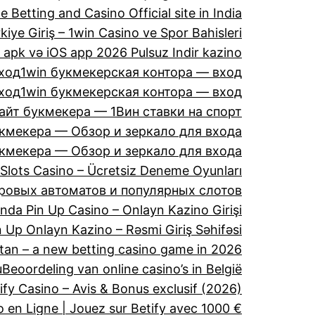
e Betting and Casino Official site in India
kiye Giriş – 1win Casino ve Spor Bahisleri
 apk və iOS app 2026 Pulsuz Indir kazino
ход
1win букмекерская контора — вход
ход
1win букмекерская контора — вход
айт букмекера — 1Вин ставки на спорт
кмекера — Обзор и зеркало для входа
кмекера — Обзор и зеркало для входа
Slots Casino – Ücretsiz Deneme Oyunları
гровых автоматов и популярных слотов
da Pin Up Casino – Onlayn Kazino Girişi
Up Onlayn Kazino – Rəsmi Giriş Səhifəsi
tan – a new betting casino game in 2026
u
Beoordeling van online casino’s in België
ify Casino – Avis & Bonus exclusif (2026)
o en Ligne | Jouez sur Betify avec 1000 €