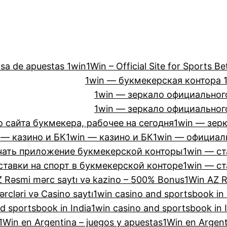
asa de apuestas 1win
1Win – Official Site for Sports 
1win — букмекерская контора 
1win — зеркало официального
1win — зеркало официального
 сайта букмекера, рабочее на сегодня
1win — зер
 — казино и БК
1win — казино и БК
1win — официал
чать приложение букмекерской конторы
1win — ст
ставки на спорт в букмекерской конторе
1win — ст
 Rəsmi mərc saytı və kazino – 500% Bonus
1Win AZ R
rcləri və Casino saytı
1win casino and sportsbook in 
d sportsbook in India
1win casino and sportsbook in 
1Win en Argentina – juegos y apuestas
1Win en Argent