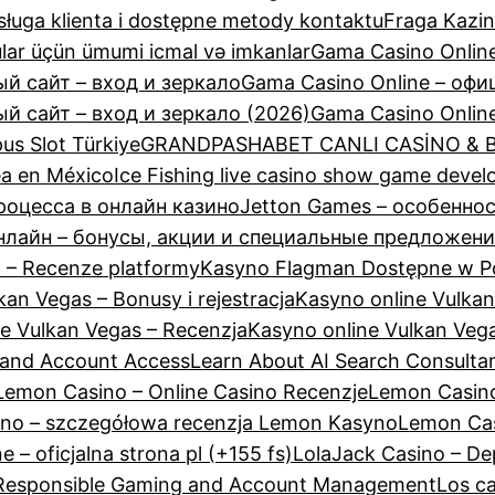
sługa klienta i dostępne metody kontaktu
Fraga Kazin
lar üçün ümumi icmal və imkanlar
Gama Casino Onlin
ый сайт – вход и зеркало
Gama Casino Online – офи
й сайт – вход и зеркало (2026)
Gama Casino Onlin
us Slot Türkiye
GRANDPASHABET CANLI CASİNO & 
ea en México
Ice Fishing live casino show game devel
роцесса в онлайн казино
Jetton Games – особеннос
онлайн – бонусы, акции и специальные предложен
 – Recenze platformy
Kasyno Flagman Dostępne w Pol
kan Vegas – Bonusy i rejestracja
Kasyno online Vulka
e Vulkan Vegas – Recenzja
Kasyno online Vulkan Vega
n and Account Access
Learn About AI Search Consultanc
Lemon Casino – Online Casino Recenzje
Lemon Casino
no – szczegółowa recenzja Lemon Kasyno
Lemon Casi
 – oficjalna strona pl (+155 fs)
LolaJack Casino – De
– Responsible Gaming and Account Management
Los ca