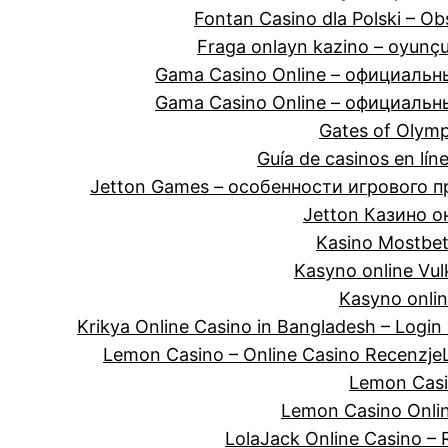
Fontan Casino dla Polski – Ob
Fraga onlayn kazino – oyunçu
Gama Casino Online – официальн
Gama Casino Online – официальны
Gates of Olymp
Guía de casinos en lín
Jetton Games – особенности игрового п
Jetton Казино 
Kasino Mostbet
Kasyno online Vul
Kasyno onlin
Krikya Online Casino in Bangladesh – Logi
Lemon Casino – Online Casino Recenzje
Lemon Casi
Lemon Casino Online
LolaJack Online Casino 