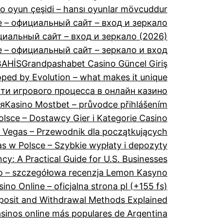
o oyun çeşidi – hansı oyunlar mövcuddur
e – официальный сайт – вход и зеркало
циальный сайт – вход и зеркало (2026)
e – официальный сайт – зеркало и вход
BAHİS
Grandpashabet Casino Güncel Giriş
oped by Evolution – what makes it unique
ти игрового процесса в онлайн казино
ия
Kasino Mostbet – průvodce přihlášením
sce – Dostawcy Gier i Kategorie Casino
n Vegas – Przewodnik dla początkujących
s w Polsce – Szybkie wypłaty i depozyty
y: A Practical Guide for U.S. Businesses
 – szczegółowa recenzja Lemon Kasyno
no Online – oficjalna strona pl (+155 fs)
posit and Withdrawal Methods Explained
sinos online más populares de Argentina