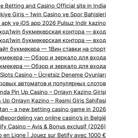
e Betting and Casino Official site in India
kiye Giriş – 1win Casino ve Spor Bahisleri
 apk və iOS app 2026 Pulsuz Indir kazino
ход
1win букмекерская контора — вход
ход
1win букмекерская контора — вход
айт букмекера — 1Вин ставки на спорт
кмекера — Обзор и зеркало для входа
кмекера — Обзор и зеркало для входа
Slots Casino – Ücretsiz Deneme Oyunları
гровых автоматов и популярных слотов
da Pin Up Casino – Onlayn Kazino Girişi
Up Onlayn Kazino – Rəsmi Giriş Səhifəsi
tan – a new betting casino game in 2026
u
Beoordeling van online casino’s in België
ify Casino – Avis & Bonus exclusif (2026)
o en Ligne | Jouez sur Betify avec 1000 €