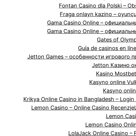
Fontan Casino dla Polski – Ob
Fraga onlayn kazino – oyunçu
Gama Casino Online – официальн
Gama Casino Online – официальны
Gates of Olymp
Guía de casinos en lín
Jetton Games – особенности игрового п
Jetton Казино 
Kasino Mostbet
Kasyno online Vul
Kasyno onlin
Krikya Online Casino in Bangladesh – Logi
Lemon Casino – Online Casino Recenzje
Lemon Casi
Lemon Casino Online
LolaJack Online Casino 