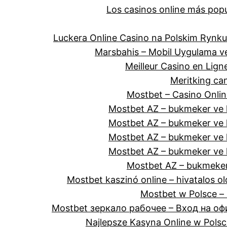
Los casinos online más pop
Luckera Online Casino na Polskim Rynk
Marsbahis – Mobil Uygulama v
Meilleur Casino en Lign
Meritking canl
Mostbet – Casino Onlin
Mostbet AZ – bukmeker ve k
Mostbet AZ – bukmeker ve k
Mostbet AZ – bukmeker ve k
Mostbet AZ – bukmeker ve k
Mostbet AZ – bukmeker 
Mostbet kaszinó online – hivatalos o
Mostbet w Polsce – 
Mostbet зеркало рабочее – Вход на о
Najlepsze Kasyna Online w Pols