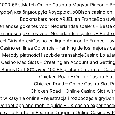
 1000 €
BetMatch Online Casino a Magyar Piacon – Bó
εγγραφή και δημιουργία λογαριασμού
Bison casino onli
Bookmakers hors ARJEL en France
Boostwi
enlandse goksites voor Nederlandse spelers – Beste 
enlandse goksites voor Nederlandse spelers – Beste 
el Giriş Adresi
Casino en ligne Aphrodite France – avis 
Casino en línea Colombia – ranking de los mejores c
 Metody płatności i szybkie transakcje
Casino LolaJa
Casino Mad Slots – Creating an Account and Getting
| Bonus De 100% avec 100 FS gratuits
Casinozer Casi
Chicken Road – Online Casino Slo
Chicken Road – Online Casino Slot 
Chicken Road – Online Casino Slot wit
 w kasynie online – rejestracja i rozpoczęcie gry
Don 
Donbet app and mobile guide – UK casino experience
nce and Platform Features
Dragonia Online Casino w P