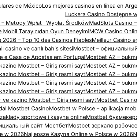
ulares de México
Los mejores casinos en línea en Arg
Luckera Casino Dostępne w
u – Metody Wpłat i Wypłat Środków
MadSlots Casino 
e Mobil Tarayıcıdan Oyun Deneyimi
MCW Casino Online
e 2026 – Top 10 des Casinos Fiables
Meilleur Casino e
ı casino ve canlı bahis sitesi
Mostbet – официальны
e e Casa de Apostas em Portugal
Mostbet AZ – bukmek
azino Mostbet – Giriş rəsmi sayt
Mostbet AZ – bukmek
azino Mostbet – Giriş rəsmi sayt
Mostbet AZ – bukmek
azino Mostbet – Giriş rəsmi sayt
Mostbet AZ – bukmek
azino Mostbet – Giriş rəsmi sayt
Mostbet AZ – bukmek
ve kazino Mostbet – Giriş rəsmi sayt
Mostbet Casino
ldal Mostbet Casino
Mostbet w Polsce – aplikacja mob
zakłady sportowe i kasyna online
Mostbet букмекер
фициальный сайт Мостбет
Mostbet зеркало рабоче
ce w 2026
Najlepsze Kasyna Online w Polsce w 2026
N