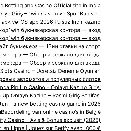
e Betting and Casino Official site in India
kiye Giriş – 1win Casino ve Spor Bahisleri
 apk və iOS app 2026 Pulsuz Indir kazino
ход
1win букмекерская контора — вход
ход
1win букмекерская контора — вход
айт букмекера — 1Вин ставки на спорт
кмекера — Обзор и зеркало для входа
кмекера — Обзор и зеркало для входа
Slots Casino – Ücretsiz Deneme Oyunları
гровых автоматов и популярных слотов
da Pin Up Casino – Onlayn Kazino Girişi
Up Onlayn Kazino – Rəsmi Giriş Səhifəsi
tan – a new betting casino game in 2026
u
Beoordeling van online casino’s in België
ify Casino – Avis & Bonus exclusif (2026)
o en Ligne | Jouez sur Betify avec 1000 €