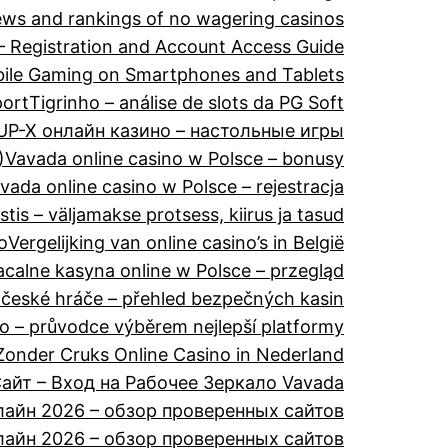
views and rankings of no wagering casinos
 Registration and Account Access Guide
bile Gaming on Smartphones and Tablets
port
Tigrinho – análise de slots da PG Soft
UP-X онлайн казино – настольные игры
)
Vavada online casino w Polsce – bonusy
vada online casino w Polsce – rejestracja
tis – väljamakse protsess, kiirus ja tasud
o
Vergelijking van online casino’s in België
calne kasyna online w Polsce – przegląd
 české hráče – přehled bezpečných kasin
no – průvodce výběrem nejlepší platformy
Zonder Cruks Online Casino in Nederland
йт – Вход на Рабочее Зеркало Vavada
лайн 2026 – обзор проверенных сайтов
лайн 2026 – обзор проверенных сайтов