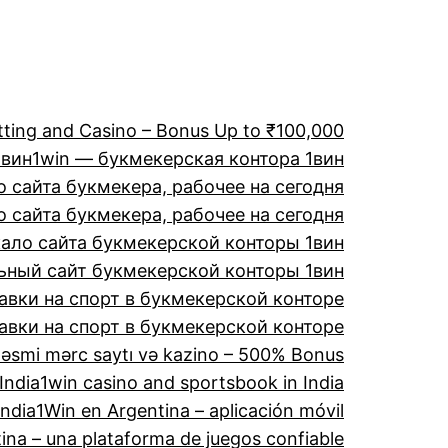
Betting and Casino – Bonus Up to ₹100,000
1вин
1win — букмекерская контора 1вин
 сайта букмекера, рабочее на сегодня
 сайта букмекера, рабочее на сегодня
кало сайта букмекерской конторы 1вин
ьный сайт букмекерской конторы 1вин
авки на спорт в букмекерской конторе
авки на спорт в букмекерской конторе
əsmi mərc saytı və kazino – 500% Bonus
India
1win casino and sportsbook in India
India
1Win en Argentina – aplicación móvil
ina – una plataforma de juegos confiable