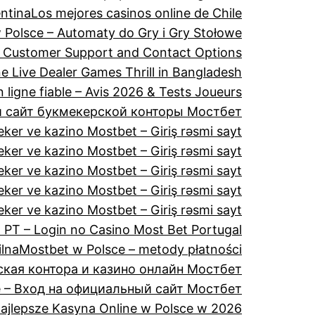
entina
Los mejores casinos online de Chile
 Polsce – Automaty do Gry i Gry Stołowe
– Customer Support and Contact Options
 Live Dealer Games Thrill in Bangladesh
n ligne fiable – Avis 2026 & Tests Joueurs
й сайт букмекерской конторы Мостбет
er ve kazino Mostbet – Giriş rəsmi sayt
er ve kazino Mostbet – Giriş rəsmi sayt
er ve kazino Mostbet – Giriş rəsmi sayt
er ve kazino Mostbet – Giriş rəsmi sayt
er ve kazino Mostbet – Giriş rəsmi sayt
 PT – Login no Casino Most Bet Portugal
ilna
Mostbet w Polsce – metody płatności
ская контора и казино онлайн Мостбет
е – Вход на официальный сайт Мостбет
ajlepsze Kasyna Online w Polsce w 2026