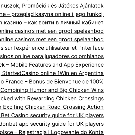
nuszok, Promóciók és Játékos Ajánlatok
ne – przegląd kasyna online i jego funkcji
n казино – как войти в личный кабинет
online casino’s met een groot spelaanbod
online casino’s met een groot spelaanbod
sur l’expérience utilisateur et l’interface
asinos online para jugadores colombianos
ck – Mobile Features and App Experience
 Started
Casino online 1Win en Argentina
no France – Bonus de Bienvenue de 100%
t Combining Humor and Big Chicken Wins
Packed with Rewarding Chicken Crossings
h Exciting Chicken Road-Crossing Action
Bet Casino security guide for UK players
donbet app security guide for UK players
olsce – Rejestracja i Logowanie do Konta