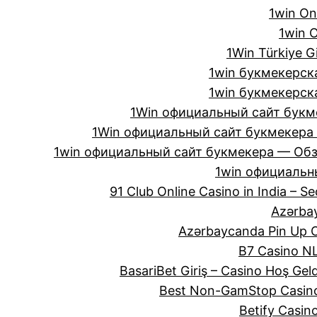
1win Onl
1win O
1Win Türkiye Gi
1win букмекерск
1win букмекерск
1Win официальный сайт букме
1Win официальный сайт букмекера 
1win официальный сайт букмекера — Обз
1win официальн
91 Club Online Casino in India – S
Azərbay
Azərbaycanda Pin Up On
B7 Casino NL
BasariBet Giriş – Casino Hoş Gel
Best Non-GamStop Casino
Betify Casin