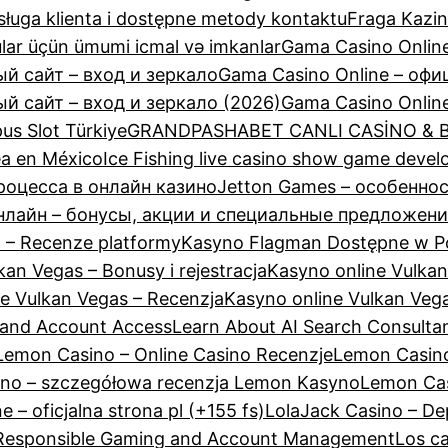
sługa klienta i dostępne metody kontaktu
Fraga Kazin
lar üçün ümumi icmal və imkanlar
Gama Casino Onlin
ый сайт – вход и зеркало
Gama Casino Online – офи
й сайт – вход и зеркало (2026)
Gama Casino Onlin
us Slot Türkiye
GRANDPASHABET CANLI CASİNO & 
ea en México
Ice Fishing live casino show game devel
роцесса в онлайн казино
Jetton Games – особеннос
онлайн – бонусы, акции и специальные предложен
 – Recenze platformy
Kasyno Flagman Dostępne w Pol
kan Vegas – Bonusy i rejestracja
Kasyno online Vulka
e Vulkan Vegas – Recenzja
Kasyno online Vulkan Vega
n and Account Access
Learn About AI Search Consultanc
Lemon Casino – Online Casino Recenzje
Lemon Casino
no – szczegółowa recenzja Lemon Kasyno
Lemon Casi
 – oficjalna strona pl (+155 fs)
LolaJack Casino – De
– Responsible Gaming and Account Management
Los ca