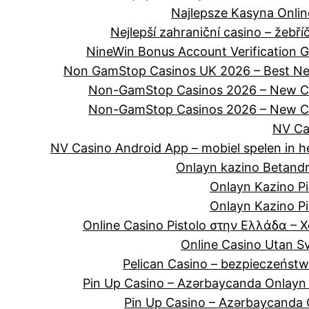
Najlepsze Kasyna Onli
Nejlepší zahraniční casino – žebř
NineWin Bonus Account Verification G
Non GamStop Casinos UK 2026 – Best N
Non-GamStop Casinos 2026 – New Ca
Non-GamStop Casinos 2026 – New Ca
NV Ca
NV Casino Android App – mobiel spelen in he
Onlayn kazino Betandre
Onlayn Kazino Pi
Onlayn Kazino P
Online Casino Pistolo στην Ελλάδα –
Online Casino Utan S
Pelican Casino – bezpieczeństwo
Pin Up Casino – Azərbaycanda Onlayn 
Pin Up Casino – Azərbaycanda O