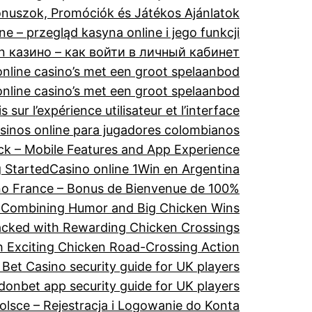
nuszok, Promóciók és Játékos Ajánlatok
ne – przegląd kasyna online i jego funkcji
n казино – как войти в личный кабинет
online casino’s met een groot spelaanbod
online casino’s met een groot spelaanbod
sur l’expérience utilisateur et l’interface
asinos online para jugadores colombianos
ck – Mobile Features and App Experience
 Started
Casino online 1Win en Argentina
no France – Bonus de Bienvenue de 100%
t Combining Humor and Big Chicken Wins
Packed with Rewarding Chicken Crossings
h Exciting Chicken Road-Crossing Action
Bet Casino security guide for UK players
donbet app security guide for UK players
olsce – Rejestracja i Logowanie do Konta