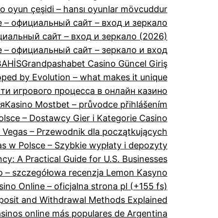
o oyun çeşidi – hansı oyunlar mövcuddur
e – официальный сайт – вход и зеркало
циальный сайт – вход и зеркало (2026)
e – официальный сайт – зеркало и вход
BAHİS
Grandpashabet Casino Güncel Giriş
oped by Evolution – what makes it unique
ти игрового процесса в онлайн казино
ия
Kasino Mostbet – průvodce přihlášením
sce – Dostawcy Gier i Kategorie Casino
n Vegas – Przewodnik dla początkujących
s w Polsce – Szybkie wypłaty i depozyty
y: A Practical Guide for U.S. Businesses
 – szczegółowa recenzja Lemon Kasyno
no Online – oficjalna strona pl (+155 fs)
posit and Withdrawal Methods Explained
sinos online más populares de Argentina