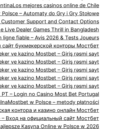
entina
Los mejores casinos online de Chile
 Polsce – Automaty do Gry i Gry Stołowe
– Customer Support and Contact Options
 Live Dealer Games Thrill in Bangladesh
n ligne fiable – Avis 2026 & Tests Joueurs
й сайт букмекерской конторы Мостбет
er ve kazino Mostbet – Giriş rəsmi sayt
er ve kazino Mostbet – Giriş rəsmi sayt
er ve kazino Mostbet – Giriş rəsmi sayt
er ve kazino Mostbet – Giriş rəsmi sayt
er ve kazino Mostbet – Giriş rəsmi sayt
 PT – Login no Casino Most Bet Portugal
ilna
Mostbet w Polsce – metody płatności
ская контора и казино онлайн Мостбет
е – Вход на официальный сайт Мостбет
ajlepsze Kasyna Online w Polsce w 2026