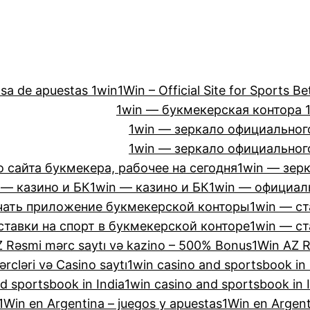
asa de apuestas 1win
1Win – Official Site for Sports 
1win — букмекерская контора 
1win — зеркало официального
1win — зеркало официального
 сайта букмекера, рабочее на сегодня
1win — зер
 — казино и БК
1win — казино и БК
1win — официал
чать приложение букмекерской конторы
1win — ст
ставки на спорт в букмекерской конторе
1win — ст
 Rəsmi mərc saytı və kazino – 500% Bonus
1Win AZ R
rcləri və Casino saytı
1win casino and sportsbook in 
d sportsbook in India
1win casino and sportsbook in 
1Win en Argentina – juegos y apuestas
1Win en Argent