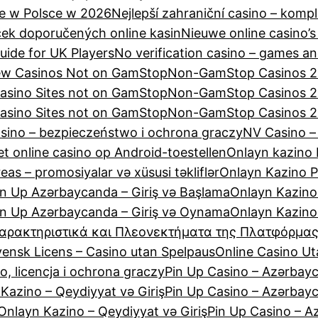
ne w Polsce w 2026
Nejlepší zahraniční casino – komp
íček doporučených online kasin
Nieuwe online casino’s 
uide for UK Players
No verification casino – games and
ew Casinos Not on GamStop
Non-GamStop Casinos 20
sino Sites not on GamStop
Non-GamStop Casinos 20
sino Sites not on GamStop
Non-GamStop Casinos 20
sino – bezpieczeństwo i ochrona graczy
NV Casino – 
t online casino op Android-toestellen
Onlayn kazino B
as – promosiyalar və xüsusi təkliflər
Onlayn Kazino P
n Up Azərbaycanda – Giriş və Başlama
Onlayn Kazino
in Up Azərbaycanda – Giriş və Oynama
Onlayn Kazino
 Χαρακτηριστικά και Πλεονεκτήματα της Πλατφόρμα
vensk Licens – Casino utan Spelpaus
Online Casino Ut
, licencja i ochrona graczy
Pin Up Casino – Azərbayc
Kazino – Qeydiyyat və Giriş
Pin Up Casino – Azərbayc
nlayn Kazino – Qeydiyyat və Giriş
Pin Up Casino – A