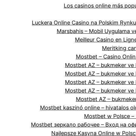
Los casinos online más pop
Luckera Online Casino na Polskim Rynk
Marsbahis – Mobil Uygulama v
Meilleur Casino en Lign
Meritking canl
Mostbet – Casino Onlin
Mostbet AZ – bukmeker ve k
Mostbet AZ – bukmeker ve k
Mostbet AZ – bukmeker ve k
Mostbet AZ – bukmeker ve k
Mostbet AZ – bukmeker 
Mostbet kaszinó online – hivatalos o
Mostbet w Polsce – 
Mostbet зеркало рабочее – Вход на о
Najlepsze Kasyna Online w Pols