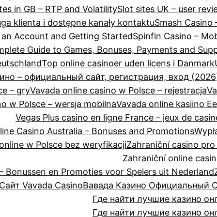
ites in GB – RTP and Volatility
Slot sites UK – user re
uga klienta i dostępne kanały kontaktu
Smash Casino –
g an Account and Getting Started
Spinfin Casino – Mo
omplete Guide to Games, Bonuses, Payments and Sup
eutschland
Top online casinoer uden licens i Danmark
ино – официальный сайт, регистрация, вход (2026
ce – gry
Vavada online casino w Polsce – rejestracja
Va
no w Polsce – wersja mobilna
Vavada online kasiino Ees
Vegas Plus casino en ligne France – jeux de casin
line Casino Australia – Bonuses and Promotions
Wypła
nline w Polsce bez weryfikacji
Zahraniční casino pro
Zahraniční online casi
– Bonussen en Promoties voor Spelers uit Nederland
Сайт Vavada Casino
Вавада Казино Официальный Са
Где найти лучшие казино он
Где найти лучшие казино он