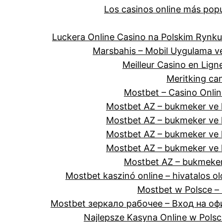
Los casinos online más pop
Luckera Online Casino na Polskim Rynk
Marsbahis – Mobil Uygulama v
Meilleur Casino en Lign
Meritking canl
Mostbet – Casino Onlin
Mostbet AZ – bukmeker ve k
Mostbet AZ – bukmeker ve k
Mostbet AZ – bukmeker ve k
Mostbet AZ – bukmeker ve k
Mostbet AZ – bukmeker 
Mostbet kaszinó online – hivatalos o
Mostbet w Polsce – 
Mostbet зеркало рабочее – Вход на о
Najlepsze Kasyna Online w Pols