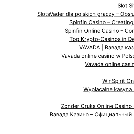
Slot S
SlotsVader dla polskich graczy – Obsł
Spinfin Casino – Creatin
Spinfin Online Casino – C
Top Krypto-Casinos in D
VAVADA | Вавада каз
Vavada online casino w Pols
Vavada online casi
WinSpirit On
Wypłacalne kasyna o
Zonder Cruks Online Casino 
Вавада Казино – Официальный 