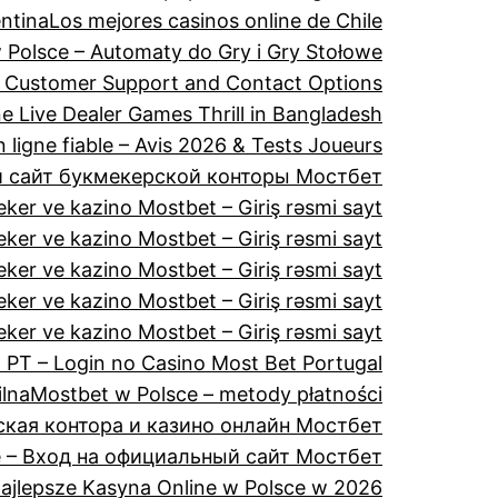
entina
Los mejores casinos online de Chile
 Polsce – Automaty do Gry i Gry Stołowe
– Customer Support and Contact Options
 Live Dealer Games Thrill in Bangladesh
n ligne fiable – Avis 2026 & Tests Joueurs
й сайт букмекерской конторы Мостбет
er ve kazino Mostbet – Giriş rəsmi sayt
er ve kazino Mostbet – Giriş rəsmi sayt
er ve kazino Mostbet – Giriş rəsmi sayt
er ve kazino Mostbet – Giriş rəsmi sayt
er ve kazino Mostbet – Giriş rəsmi sayt
 PT – Login no Casino Most Bet Portugal
ilna
Mostbet w Polsce – metody płatności
ская контора и казино онлайн Мостбет
е – Вход на официальный сайт Мостбет
ajlepsze Kasyna Online w Polsce w 2026