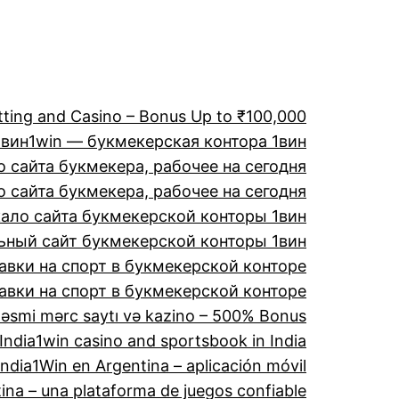
Betting and Casino – Bonus Up to ₹100,000
1вин
1win — букмекерская контора 1вин
 сайта букмекера, рабочее на сегодня
 сайта букмекера, рабочее на сегодня
кало сайта букмекерской конторы 1вин
ьный сайт букмекерской конторы 1вин
авки на спорт в букмекерской конторе
авки на спорт в букмекерской конторе
əsmi mərc saytı və kazino – 500% Bonus
India
1win casino and sportsbook in India
India
1Win en Argentina – aplicación móvil
ina – una plataforma de juegos confiable