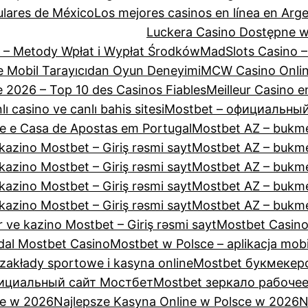
ulares de México
Los mejores casinos en línea en Arg
Luckera Casino Dostępne w
u – Metody Wpłat i Wypłat Środków
MadSlots Casino 
e Mobil Tarayıcıdan Oyun Deneyimi
MCW Casino Online
e 2026 – Top 10 des Casinos Fiables
Meilleur Casino e
ı casino ve canlı bahis sitesi
Mostbet – официальны
e e Casa de Apostas em Portugal
Mostbet AZ – bukmek
azino Mostbet – Giriş rəsmi sayt
Mostbet AZ – bukmek
azino Mostbet – Giriş rəsmi sayt
Mostbet AZ – bukmek
azino Mostbet – Giriş rəsmi sayt
Mostbet AZ – bukmek
azino Mostbet – Giriş rəsmi sayt
Mostbet AZ – bukmek
ve kazino Mostbet – Giriş rəsmi sayt
Mostbet Casino
ldal Mostbet Casino
Mostbet w Polsce – aplikacja mob
zakłady sportowe i kasyna online
Mostbet букмекер
фициальный сайт Мостбет
Mostbet зеркало рабоче
ce w 2026
Najlepsze Kasyna Online w Polsce w 2026
N