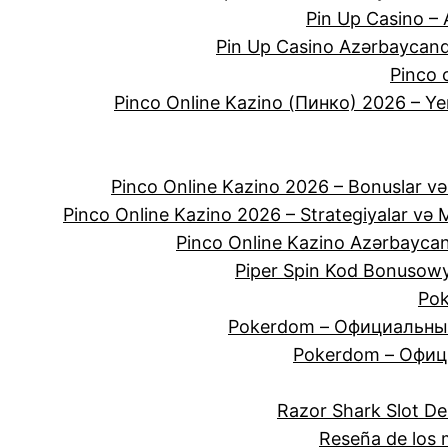
Pin Up Casino –
Pin Up Casino Azərbaycanda
Pinco c
Pinco Online Kazino (Пинко) 2026 – Ye
Pinco Online Kazino 2026 – Bonuslar v
Pinco Online Kazino 2026 – Strategiyalar və
Pinco Online Kazino Azərbaycan
Piper Spin Kod Bonusowy
Pok
Pokerdom – Официальны
Pokerdom – Офиц
Razor Shark Slot De
Reseña de los 