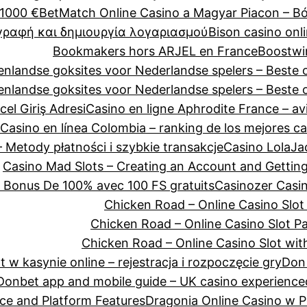
 1000 €
BetMatch Online Casino a Magyar Piacon – Bó
εγγραφή και δημιουργία λογαριασμού
Bison casino onli
Bookmakers hors ARJEL en France
Boostwi
enlandse goksites voor Nederlandse spelers – Beste 
enlandse goksites voor Nederlandse spelers – Beste 
el Giriş Adresi
Casino en ligne Aphrodite France – avis 
Casino en línea Colombia – ranking de los mejores c
 Metody płatności i szybkie transakcje
Casino LolaJa
Casino Mad Slots – Creating an Account and Getting
| Bonus De 100% avec 100 FS gratuits
Casinozer Casi
Chicken Road – Online Casino Slo
Chicken Road – Online Casino Slot 
Chicken Road – Online Casino Slot wit
 w kasynie online – rejestracja i rozpoczęcie gry
Don 
Donbet app and mobile guide – UK casino experience
nce and Platform Features
Dragonia Online Casino w P