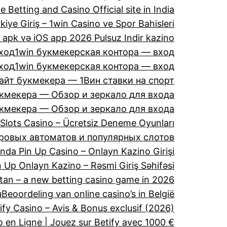
e Betting and Casino Official site in India
kiye Giriş – 1win Casino ve Spor Bahisleri
 apk və iOS app 2026 Pulsuz Indir kazino
ход
1win букмекерская контора — вход
ход
1win букмекерская контора — вход
айт букмекера — 1Вин ставки на спорт
кмекера — Обзор и зеркало для входа
кмекера — Обзор и зеркало для входа
Slots Casino – Ücretsiz Deneme Oyunları
гровых автоматов и популярных слотов
da Pin Up Casino – Onlayn Kazino Girişi
Up Onlayn Kazino – Rəsmi Giriş Səhifəsi
tan – a new betting casino game in 2026
u
Beoordeling van online casino’s in België
ify Casino – Avis & Bonus exclusif (2026)
o en Ligne | Jouez sur Betify avec 1000 €