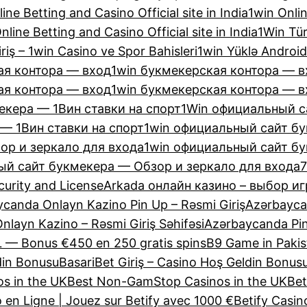
ine Betting and Casino Official site in India
1win Onlin
nline Betting and Casino Official site in India
1Win Tür
riş – 1win Casino ve Spor Bahisleri
1win Yüklə Android
ая контора — вход
1win букмекерская контора — в
ая контора — вход
1win букмекерская контора — в
кера — 1Вин ставки на спорт
1Win официальный с
— 1Вин ставки на спорт
1win официальный сайт бу
ор и зеркало для входа
1win официальный сайт бу
ый сайт букмекера — Обзор и зеркало для входа
7
ecurity and License
Arkada онлайн казино – выбор и
canda Onlayn Kazino Pin Up – Rəsmi Giriş
Azərbaycan
layn Kazino – Rəsmi Giriş Səhifəsi
Azərbaycanda Pin 
 — Bonus €450 en 250 gratis spins
B9 Game in Pakis
din Bonusu
BasariBet Giriş – Casino Hoş Geldin Bonus
s in the UK
Best Non-GamStop Casinos in the UK
Bet
o en Ligne | Jouez sur Betify avec 1000 €
Betify Casin