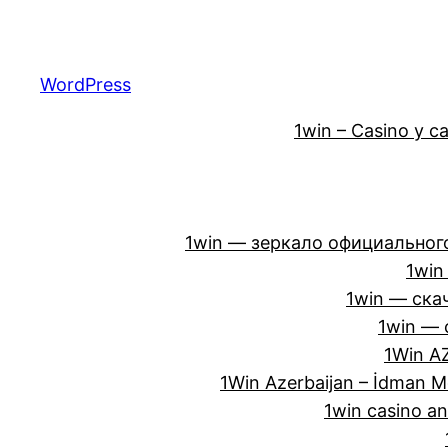
Skip
to
content
WordPress
1win – Casino y c
1win — зеркало официального
1win
1win — ска
1win — 
1Win AZ
1Win Azerbaijan – İdman Mə
1win casino an