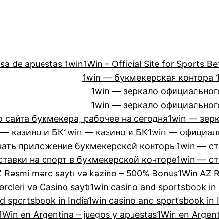
asa de apuestas 1win
1Win – Official Site for Sports 
1win — букмекерская контора 
1win — зеркало официального
1win — зеркало официального
 сайта букмекера, рабочее на сегодня
1win — зер
 — казино и БК
1win — казино и БК
1win — официал
чать приложение букмекерской конторы
1win — ст
ставки на спорт в букмекерской конторе
1win — ст
 Rəsmi mərc saytı və kazino – 500% Bonus
1Win AZ R
rcləri və Casino saytı
1win casino and sportsbook in 
d sportsbook in India
1win casino and sportsbook in 
1Win en Argentina – juegos y apuestas
1Win en Argent