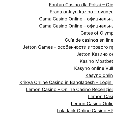
Fontan Casino dla Polski – Ob
Fraga onlayn kazino – oyunçu
Gama Casino Online – официальн
Gama Casino Online – официальны
Gates of Olymp
Guía de casinos en lín
Jetton Games – особенности игрового п
Jetton Казино 
Kasino Mostbet
Kasyno online Vul
Kasyno onlin
Krikya Online Casino in Bangladesh – Logi
Lemon Casino – Online Casino Recenzje
Lemon Casi
Lemon Casino Online
LolaJack Online Casino 