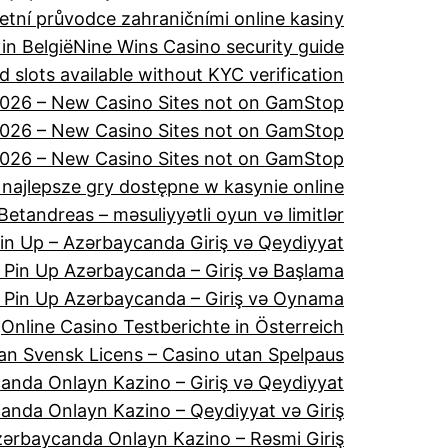
letní průvodce zahraničními online kasiny
in België
Nine Wins Casino security guide
 slots available without KYC verification
26 – New Casino Sites not on GamStop
26 – New Casino Sites not on GamStop
26 – New Casino Sites not on GamStop
najlepsze gry dostępne w kasynie online
etandreas – məsuliyyətli oyun və limitlər
in Up – Azərbaycanda Giriş və Qeydiyyat
 Pin Up Azərbaycanda – Giriş və Başlama
 Pin Up Azərbaycanda – Giriş və Oynama
ς
Online Casino Testberichte in Österreich
an Svensk Licens – Casino utan Spelpaus
anda Onlayn Kazino – Giriş və Qeydiyyat
anda Onlayn Kazino – Qeydiyyat və Giriş
zərbaycanda Onlayn Kazino – Rəsmi Giriş