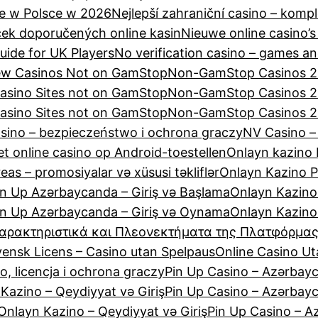
ne w Polsce w 2026
Nejlepší zahraniční casino – komp
íček doporučených online kasin
Nieuwe online casino’s 
uide for UK Players
No verification casino – games and
ew Casinos Not on GamStop
Non-GamStop Casinos 20
sino Sites not on GamStop
Non-GamStop Casinos 20
sino Sites not on GamStop
Non-GamStop Casinos 20
sino – bezpieczeństwo i ochrona graczy
NV Casino – 
t online casino op Android-toestellen
Onlayn kazino B
as – promosiyalar və xüsusi təkliflər
Onlayn Kazino P
n Up Azərbaycanda – Giriş və Başlama
Onlayn Kazino
in Up Azərbaycanda – Giriş və Oynama
Onlayn Kazino
 Χαρακτηριστικά και Πλεονεκτήματα της Πλατφόρμα
vensk Licens – Casino utan Spelpaus
Online Casino Ut
, licencja i ochrona graczy
Pin Up Casino – Azərbayc
Kazino – Qeydiyyat və Giriş
Pin Up Casino – Azərbayc
nlayn Kazino – Qeydiyyat və Giriş
Pin Up Casino – A