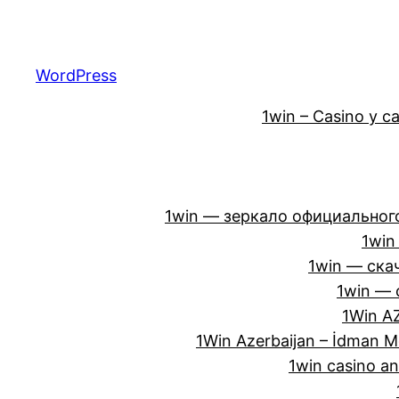
Skip
to
content
WordPress
1win – Casino y c
1win — зеркало официального
1win
1win — ска
1win — 
1Win AZ
1Win Azerbaijan – İdman Mə
1win casino an