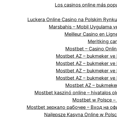
Los casinos online más pop
Luckera Online Casino na Polskim Rynk
Marsbahis – Mobil Uygulama v
Meilleur Casino en Lign
Meritking canl
Mostbet – Casino Onlin
Mostbet AZ – bukmeker ve k
Mostbet AZ – bukmeker ve k
Mostbet AZ – bukmeker ve k
Mostbet AZ – bukmeker ve k
Mostbet AZ – bukmeker 
Mostbet kaszinó online – hivatalos o
Mostbet w Polsce – 
Mostbet зеркало рабочее – Вход на о
Najlepsze Kasyna Online w Pols