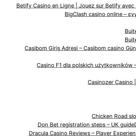
Betify Casino en Ligne | Jouez sur Betify avec
BigClash casino online – 
Buit
Buit
Casibom Giriş Adresi – Casibom casino Günc
Casino F1 dla polskich użytkowników –
Casinozer Casino 
Chicken Road slot
Don Bet registration steps – UK guide
Dracula Casino Reviews – Player Experie