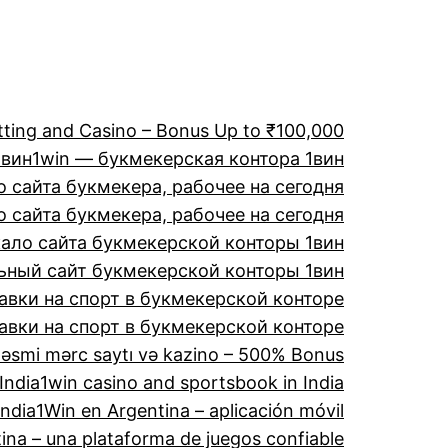
Betting and Casino – Bonus Up to ₹100,000
1вин
1win — букмекерская контора 1вин
 сайта букмекера, рабочее на сегодня
 сайта букмекера, рабочее на сегодня
кало сайта букмекерской конторы 1вин
ьный сайт букмекерской конторы 1вин
авки на спорт в букмекерской конторе
авки на спорт в букмекерской конторе
əsmi mərc saytı və kazino – 500% Bonus
India
1win casino and sportsbook in India
India
1Win en Argentina – aplicación móvil
ina – una plataforma de juegos confiable