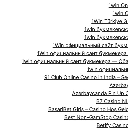
1win Onl
1win O
1Win Türkiye Gi
1win букмекерск
1win букмекерск
1Win официальный сайт букме
1Win официальный сайт букмекера 
1win официальный сайт букмекера — Обз
1win официальн
91 Club Online Casino in India – S
Azərbay
Azərbaycanda Pin Up On
B7 Casino NL
BasariBet Giriş – Casino Hoş Gel
Best Non-GamStop Casino
Betify Casin